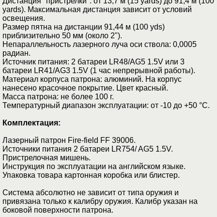
Дистанция "пристрелки": от 13,7 м (15 yards) до 91,4 м (100
yards). Максимальная дистанция зависит от условий
освещения.
Размер пятна на дистанции 91,44 м (100 yds)
приблизительно 50 мм (около 2").
Непараллельность лазерного луча оси ствола: 0,0005
радиан.
Источник питания: 2 батареи LR48/AG5 1.5V или 3
батареи LR41/AG3 1.5V (1 час непрерывной работы).
Материал корпуса патрона: алюминий. На корпус
нанесено красочное покрытие. Цвет красный.
Масса патрона: не более 100 г.
Температурный диапазон эксплуатации: от -10 до +50 °C.
Комплектация:
Лазерный патрон Fire-field FF 39006.
Источники питания 2 батареи LR754/ AG5 1.5V.
Пристрелочная мишень.
Инструкция по эксплуатации на английском языке.
Упаковка товара картонная коробка или блистер.
Система абсолютно не зависит от типа оружия и
привязана только к калибру оружия. Калибр указан на
боковой поверхности патрона.