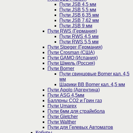
Пули JSB 4,5 мм
Пули JSB 5,5 мм
Пули JSB 6,35 мм
Пули JSB 7,62 мм
Пули JSB 9 мм
Пули RWS (Германия)
Пули RWS 4,5 мм
Пули RWS 5,5 мм
Пули Stoeger (Германия)
Пули Crosman (США)
Пули GAMO (Испания)
Пули Шмель (Россия)
Пули Borner
Пули свинцовые Borner кал. 4,5
мм
Шарики BB Borner кал. 4,5 мм
Пули Apolo (Аргентина)
Пули ASG 4,5мм
Баллоны CO2 и Грин газ
Пули Umarex
Пули 6мм для страйкбола
Пули Gletcher
Пули Walther
Пули для Гелевых Автоматов
Кобуры