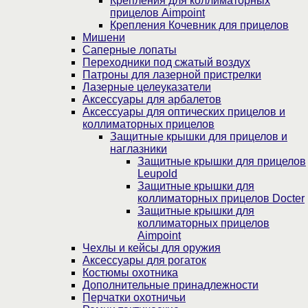
Крепления для коллиматорных
прицелов Aimpoint
Крепления Кочевник для прицелов
Мишени
Саперные лопаты
Переходники под сжатый воздух
Патроны для лазерной пристрелки
Лазерные целеуказатели
Аксессуары для арбалетов
Аксессуары для оптических прицелов и
коллиматорных прицелов
Защитные крышки для прицелов и
наглазники
Защитные крышки для прицелов
Leupold
Защитные крышки для
коллиматорных прицелов Docter
Защитные крышки для
коллиматорных прицелов
Aimpoint
Чехлы и кейсы для оружия
Аксессуары для рогаток
Костюмы охотника
Дополнительные принадлежности
Перчатки охотничьи