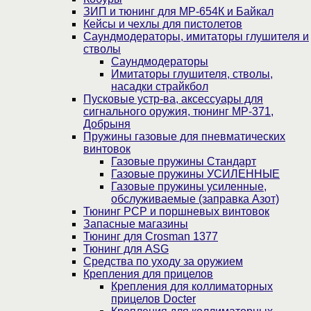
ЗИП и тюнинг для МР-654К и Байкал
Кейсы и чехлы для пистолетов
Саундмодераторы, имитаторы глушителя и
стволы
Саундмодераторы
Имитаторы глушителя, стволы,
насадки страйкбол
Пусковые устр-ва, аксессуары для
сигнального оружия, тюнинг МР-371,
Добрыня
Пружины газовые для пневматических
винтовок
Газовые пружины Стандарт
Газовые пружины УСИЛЕННЫЕ
Газовые пружины усиленные,
обслуживаемые (заправка Азот)
Тюнинг PCP и поршневых винтовок
Запасные магазины
Тюнинг для Crosman 1377
Тюнинг для ASG
Средства по уходу за оружием
Крепления для прицелов
Крепления для коллиматорных
прицелов Docter