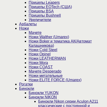
Прицелы Leapers
Прицелы EOTech (США)
Прицелы BSA
Прицелы Bushnell
Увеличители
Арбалеты
Ножи
Мачете
Ножи Walther (Umarex)
Ножи Boker и тематика АК(Автомат
Калашникова)
Ножи Cold Steel
Ножи Opinel
Ножи LEATHERMAN
Ножи Mora
Ножи COAST
Мачете Desperado
Ножи метательные
Ножи ELITE FORCE (Umarex)
Рогатки
Бинокли
Бинокли YUKON
Бинокли NIKON
Бинокли Nikon серии Aculon A211
классические с постоянной и