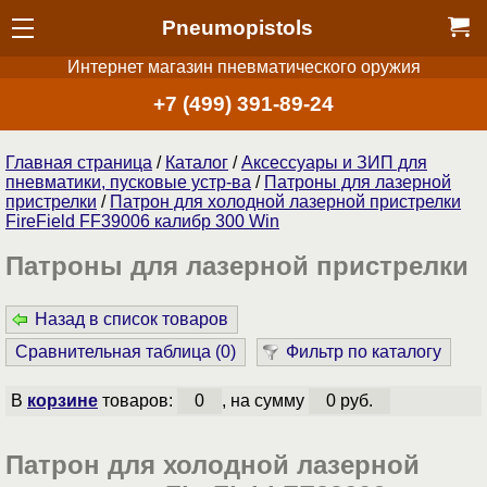
Pneumopistols
Интернет магазин пневматического оружия
+7 (499) 391-89-24
Главная страница
/
Каталог
/
Аксессуары и ЗИП для
пневматики, пусковые устр-ва
/
Патроны для лазерной
пристрелки
/
Патрон для холодной лазерной пристрелки
FireField FF39006 калибр 300 Win
Патроны для лазерной пристрелки
Назад в список товаров
Сравнительная таблица (
0
)
Фильтр по каталогу
В
корзине
товаров:
0
, на сумму
0 руб.
Патрон для холодной лазерной