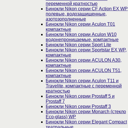
переменной кратностью
Бинокли Nikon серии СF Action EX WP
полевые, водозащищенные,
азотозополненные
Бинокли Nikon серии Aculon T01
компактные
Бинокли Nikon серии Aculon W10
водонепроницаемые, компактные
Бинокли Nikon серии Sport Lite
Бинокли Nikon серии Sportstar EX WP,
компактные
Бинокли Nikon серии ACULON A30,
компактные
Бинокли Nikon серии ACULON Т51,
компактные
Бинокли Nikon серии Aculon T11 и
Travelite, компактные с переменной
кратностью
Бинокли Nikon серии Prostaff 5 и
Prostaff 7
Бинокли Nikon серии Prostaff 3
Бинокли Nikon серии Monarch (стекло
Eco-glass) WP
Бинокли Nikon серии Elegant Compact
театральные