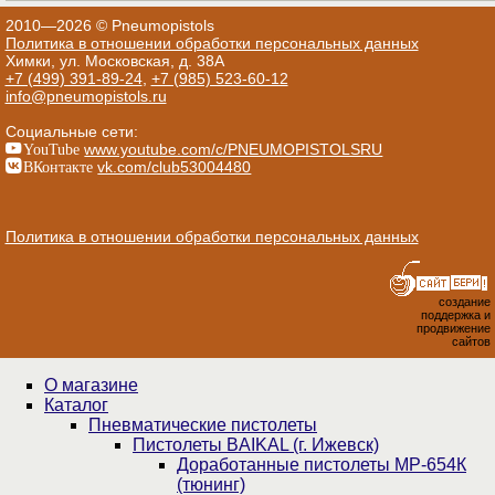
2010—2026 © Pneumopistols
Политика в отношении обработки персональных данных
Химки, ул. Московская, д. 38А
+7 (499) 391-89-24
,
+7 (985) 523-60-12
info@pneumopistols.ru
Социальные сети:
YouTube
www.youtube.com/c/PNEUMOPISTOLSRU
ВКонтакте
vk.com/club53004480
Политика в отношении обработки персональных данных
создание
поддержка и
продвижение
сайтов
О магазине
Каталог
Пнев­ма­ти­чес­кие пистолеты
Пистолеты BAIKAL (г. Ижевск)
Доработанные пистолеты МР-654К
(тюнинг)