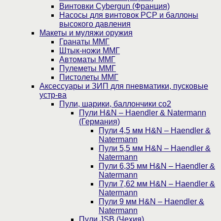
Винтовки Cybergun (Франция)
Насосы для винтовок PCP и баллоны
высокого давления
Макеты и муляжи оружия
Гранаты ММГ
Штык-ножи ММГ
Автоматы ММГ
Пулеметы ММГ
Пистолеты ММГ
Аксессуары и ЗИП для пневматики, пусковые
устр-ва
Пули, шарики, баллончики со2
Пули H&N – Haendler & Natermann
(Германия)
Пули 4,5 мм H&N – Haendler &
Natermann
Пули 5,5 мм H&N – Haendler &
Natermann
Пули 6,35 мм H&N – Haendler &
Natermann
Пули 7,62 мм H&N – Haendler &
Natermann
Пули 9 мм H&N – Haendler &
Natermann
Пули JSB (Чехия)