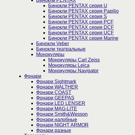
Бинокли PENTAX
Бинокли PENTAX серия U
Бинокли PENTAX серия Papilio
Бинокли PENTAX серия S
Бинокли PENTAX серия PCF
Бинокли PENTAX серия DCF
Бинокли PENTAX серия UCF
Бинокли PENTAX серия Marine
Бинокли Veber
Бинокли театральные
Монокуляры
Монокуляры Carl Zeiss
Монокуляры Leica
Монокуляры Navigator
Фонари
Фонари Sightmark
Фонари WALTHER
Фонари COAST
Фонари GEEPAS
Фонари LED LENSER
Фонари MAG-LITE
Фонари Smith&Wesson
Фонари налобные
Фонари NIGHT ARMOR
Фонари разные