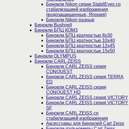
Бинокли Nikon серии StabilEyes со
стабилизацией изображения
(водозащищенные, Япония)
Бинокли Nikon разные
Бинокли Bushnell
Бинокли БПЦ КОМЗ
Бинокли БПЦ кратностью 8х30
Бинокли БПЦ кратностью 10х40
Бинокли БПЦ кратностью 12х45
Бинокли БПЦ кратностью 15х50
Бинокли OLYMPUS
Бинокли CARL ZEISS
Бинокли CARL ZEISS серия
CONQUEST
Бинокли CARL ZEISS серия TERRA
ED
Бинокли CARL ZEISS серия
CONQUEST HD
Бинокли CARL ZEISS серия VICTORY
Бинокли CARL ZEISS серия VICTORY
SF
Бинокли CARL ZEISS со
стабилизацией изображения
Аксессуары для биноклей Carl Zeiss
Бинокли-дальномеры Carl Zeiss