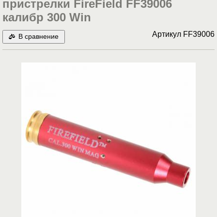
пристрелки FireField FF39006
калибр 300 Win
Артикул
FF39006
В сравнение