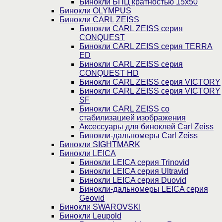
Бинокли БПЦ кратностью 15х50
Бинокли OLYMPUS
Бинокли CARL ZEISS
Бинокли CARL ZEISS серия
CONQUEST
Бинокли CARL ZEISS серия TERRA
ED
Бинокли CARL ZEISS серия
CONQUEST HD
Бинокли CARL ZEISS серия VICTORY
Бинокли CARL ZEISS серия VICTORY
SF
Бинокли CARL ZEISS со
стабилизацией изображения
Аксессуары для биноклей Carl Zeiss
Бинокли-дальномеры Carl Zeiss
Бинокли SIGHTMARK
Бинокли LEICA
Бинокли LEICA серия Trinovid
Бинокли LEICA серия Ultravid
Бинокли LEICA серия Duovid
Бинокли-дальномеры LEICA серия
Geovid
Бинокли SWAROVSKI
Бинокли Leupold