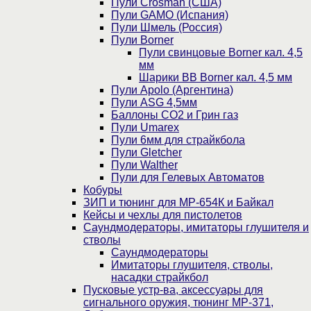
Пули Crosman (США)
Пули GAMO (Испания)
Пули Шмель (Россия)
Пули Borner
Пули свинцовые Borner кал. 4,5
мм
Шарики BB Borner кал. 4,5 мм
Пули Apolo (Аргентина)
Пули ASG 4,5мм
Баллоны CO2 и Грин газ
Пули Umarex
Пули 6мм для страйкбола
Пули Gletcher
Пули Walther
Пули для Гелевых Автоматов
Кобуры
ЗИП и тюнинг для МР-654К и Байкал
Кейсы и чехлы для пистолетов
Саундмодераторы, имитаторы глушителя и
стволы
Саундмодераторы
Имитаторы глушителя, стволы,
насадки страйкбол
Пусковые устр-ва, аксессуары для
сигнального оружия, тюнинг МР-371,