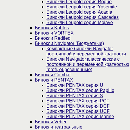
Бинокли Leupold серия Rogue
Бинокли Leupold серия Yosemite
Бинокли Leupold серия Acadia
Бинокли Leupold серия Cascades
Бинокли Leupold серия Mojave
Бинокли Kahles
Бинокли VORTEX
Бинокли Redfied
Бинокли Navigator (Бюджетные)
Компактные бинокли Navigator
постоянной и переменной кратности
Бинокли Navigator классические с
постоянной и переменной кратностью
(profi, обрезиненные)
Бинокли Combat
Бинокли PENTAX
Бинокли PENTAX серия U
Бинокли PENTAX серия Papilio
Бинокли PENTAX серия S
Бинокли PENTAX серия PCF
Бинокли PENTAX серия DCF
Бинокли PENTAX серия UCF
Бинокли PENTAX серия Marine
Бинокли Veber
Бинокли театральные