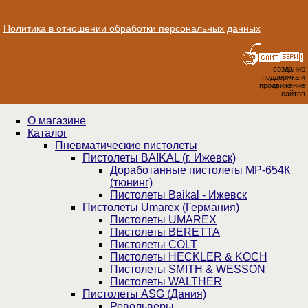
Политика в отношении обработки персональных данных
создание
поддержка и
продвижение
сайтов
О магазине
Каталог
Пнев­ма­ти­чес­кие пистолеты
Пистолеты BAIKAL (г. Ижевск)
Доработанные пистолеты МР-654К
(тюнинг)
Пистолеты Baikal - Ижевск
Пистолеты Umarex (Германия)
Пистолеты UMAREX
Пистолеты BERETTA
Пистолеты COLT
Пистолеты HECKLER & KOCH
Пистолеты SMITH & WESSON
Пистолеты WALTHER
Пистолеты ASG (Дания)
Револьверы