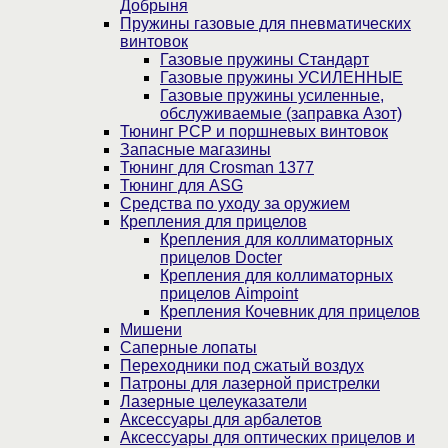
Добрыня
Пружины газовые для пневматических
винтовок
Газовые пружины Стандарт
Газовые пружины УСИЛЕННЫЕ
Газовые пружины усиленные,
обслуживаемые (заправка Азот)
Тюнинг PCP и поршневых винтовок
Запасные магазины
Тюнинг для Crosman 1377
Тюнинг для ASG
Средства по уходу за оружием
Крепления для прицелов
Крепления для коллиматорных
прицелов Docter
Крепления для коллиматорных
прицелов Aimpoint
Крепления Кочевник для прицелов
Мишени
Саперные лопаты
Переходники под сжатый воздух
Патроны для лазерной пристрелки
Лазерные целеуказатели
Аксессуары для арбалетов
Аксессуары для оптических прицелов и