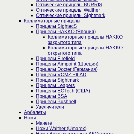
Оптические прицелы BURRIS
Оптические прицелы Walther
Оптические прицелы Sightmark
Коллиматорные прицелы
Прицелы SightecS
Прицелы HAKKO (Япония)
Коллиматорные прицелы HAKKO
закрытого типа
Коллиматорные прицелы HAKKO
открытого типа
Прицелы Firefield
Прицелы Aimpoint (Швеция)
Прицелы Docter (Германия)
Прицелы VOMZ PILAD
Прицелы Sightmark
Прицелы Leapers
Прицелы EOTech (США)
Прицелы BSA
Прицелы Bushnell
Увеличители
Арбалеты
Ножи
Мачете
Ножи Walther (Umarex)
Ножи Boker и тематика АК(Автомат