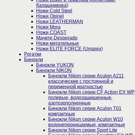
Калашникова)
Ножи Cold Steel
Ножи Opinel
Ножи LEATHERMAN
Ножи Mora
Ножи COAST
Мачете Desperado
Ножи метательные
Ножи ELITE FORCE (Umarex)
Рогатки
Бинокли
Бинокли YUKON
Бинокли NIKON
Бинокли Nikon серии Aculon A211
классические с постоянной и
переменной кратностью
Бинокли Nikon серии СF Action EX WP
полевые, водозащищенные,
азотозополненные
Бинокли Nikon серии Aculon T01
компактные
Бинокли Nikon серии Aculon W10
водонепроницаемые, компактные
Бинокли Nikon серии Sport Lite