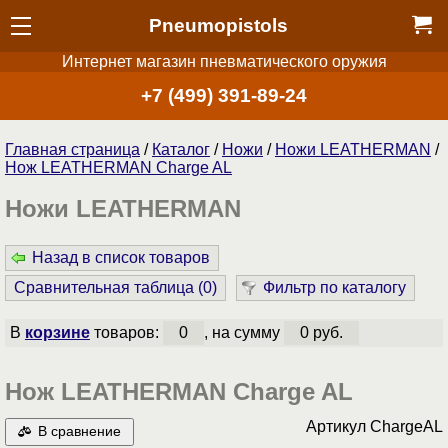
Pneumopistols
Интернет магазин пневматического оружия
+7 (499) 391-89-24
Главная страница
/
Каталог
/
Ножи
/
Ножи LEATHERMAN
/
Нож LEATHERMAN Charge AL
Ножи LEATHERMAN
Назад в список товаров
Сравнительная таблица (
0
)
Фильтр по каталогу
В
корзине
товаров:
0
, на сумму
0 руб.
Нож LEATHERMAN Charge AL
Артикул
ChargeAL
В сравнение