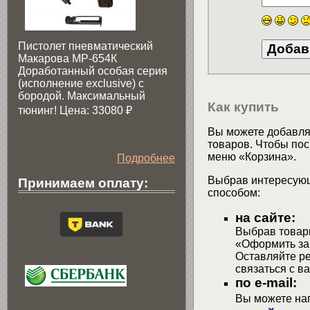
Пистолет пневматический
Макарова МР-654К
Доработанный особая серия
(исполнение exclusive) c
бородой. Максимальный
Как купить
тюнинг! Цена: 33080
₽
Вы можете добавлят
товаров. Чтобы пос
меню «Корзина».
Подробнее
Выбрав интересующ
Принимаем оплату:
способом:
на сайте:
Выбрав товары
«Оформить зак
Оставляйте р
связаться с в
по e-mail:
Вы можете на