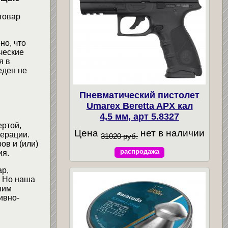
товар
но, что
ческие
я в
еден не
Пневматический пистолет
Umarex Beretta APX кал
4,5 мм, арт 5.8327
ертой,
Цена
нет в наличии
ерации.
31020 руб.
ов и (или)
распродажа
ия.
ар,
. Но наша
шим
ивно-