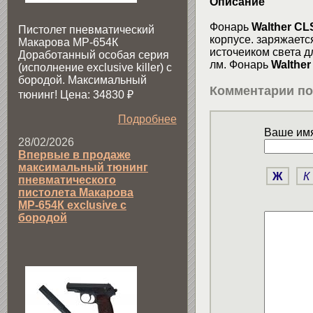
Описание
Фонарь
Walther CL
Пистолет пневматический
корпусе. заряжаетс
Макарова МР-654К
источеиком света д
Доработанный особая серия
лм. Фонарь
Walther
(исполнение exclusive killer) с
бородой. Максимальный
Комментарии по
тюнинг! Цена: 34830
₽
Подробнее
Ваше имя
28/02/2026
Впервые в продаже
максимальный тюнинг
Ж
К
пневматического
пистолета Макарова
МР-654К exclusive с
бородой