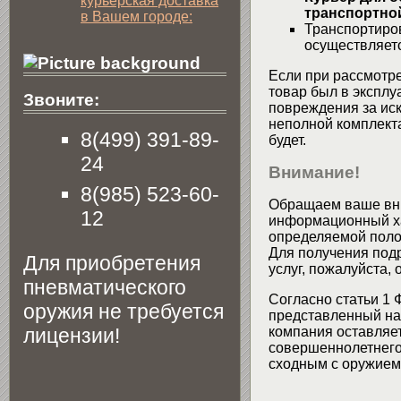
курьерская доставка
транспортной
в Вашем городе:
Транспортиров
осуществляетс
Если при рассмотре
товар был в эксплу
Звоните:
повреждения за ис
неполной комплекта
8(499) 391-89-
будет.
24
Внимание!
8(985) 523-60-
Обращаем ваше вни
12
информационный хар
определяемой поло
Для получения подр
Для приобретения
услуг, пожалуйста,
пневматического
Согласно статьи 1 
оружия не требуется
представленный на 
лицензии!
компания оставляет
совершеннолетнего 
сходным с оружием 