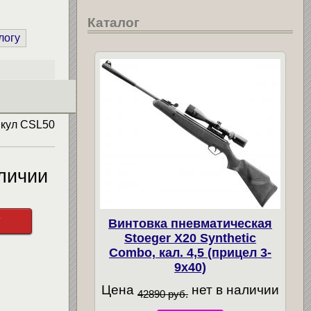
Каталог
логу
икул
CSL50
личии
у
Винтовка пневматическая
Stoeger X20 Synthetic
Combo, кал. 4,5 (прицел 3-
9х40)
Цена
нет в наличии
42890 руб.