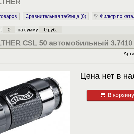
LTHER
 товаров
Сравнительная таблица (
0
)
Фильтр по ката
в:
0
, на сумму
0 руб.
THER CSL 50 автомобильный 3.7410
Арт
Цена нет в на
В корзин