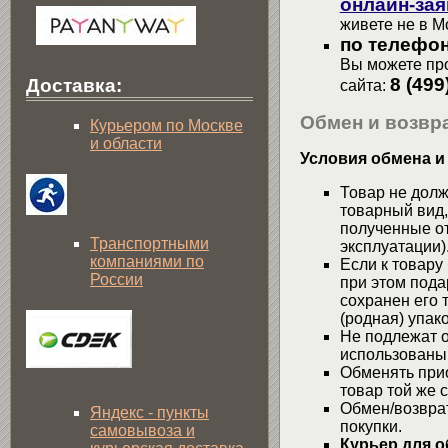
онлайн-зая
живете не в М
по телефон
Вы можете про
8 (499
Доставка:
сайта:
Обмен и возвра
Курьером по Москве
и области
Условия обмена и
Товар не долж
товарный вид,
полученные от
Транспортными
эксплуатации)
компаниями по
Если к товару
России
при этом пода
сохранен его 
(родная) упако
Не подлежат о
использованы
Обменять при
товар той же 
Обмен/возвра
Яндекс - пункты
покупки.
самовывоза и
Курьер для о