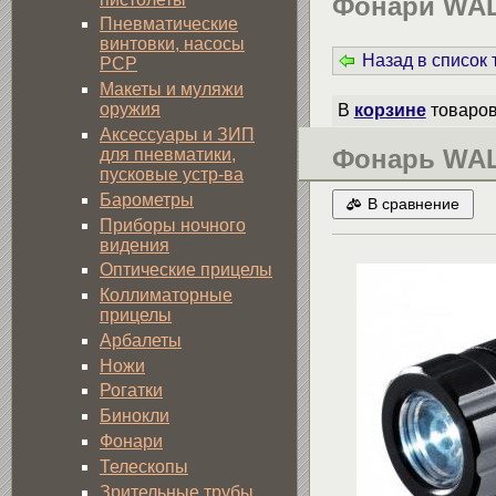
Фонари WA
Пневматические
винтовки, насосы
Назад в список
PCP
Макеты и муляжи
оружия
В
корзине
товаро
Аксессуары и ЗИП
Фонарь WAL
для пневматики,
пусковые устр-ва
Барометры
В сравнение
Приборы ночного
видения
Оптические прицелы
Коллиматорные
прицелы
Арбалеты
Ножи
Рогатки
Бинокли
Фонари
Телескопы
Зрительные трубы