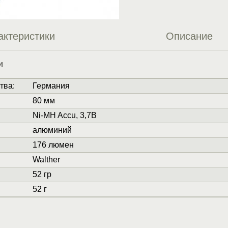
актеристики
Описание
и
тва
:
Германия
80 мм
Ni-MH Accu, 3,7В
алюминий
176 люмен
Walther
52 гр
52 г