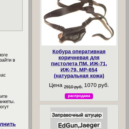
Кобура оперативная
логе
коричневая для
зайти в
пистолета ПМ, ИЖ-71,
ИЖ-79, МР-654
вас
(натуральная кожа)
Цена
1070 руб.
2910 руб.
распродажа
мите
анкеты.
огут
лнить