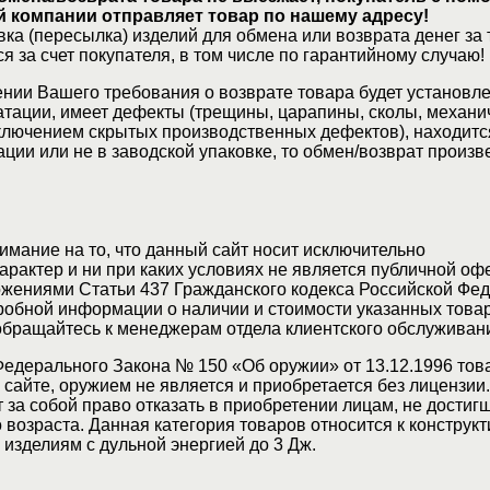
 компании отправляет товар по нашему адресу!
ка (пересылка) изделий для обмена или возврата денег за 
я за счет покупателя, в том числе по гарантийному случаю!
нии Вашего требования о возврате товара будет установле
атации, имеет дефекты (трещины, царапины, сколы, механи
ключением скрытых производственных дефектов), находитс
ции или не в заводской упаковке, то обмен/возврат произв
мание на то, что данный сайт носит исключительно
актер и ни при каких условиях не является публичной оф
жениями Статьи 437 Гражданского кодекса Российской Фед
обной информации о наличии и стоимости указанных товар
 обращайтесь к менеджерам отдела клиентского обслуживан
Федерального Закона № 150 «Об оружии» от 13.12.1996 тов
сайте, оружием не является и приобретается без лицензии
 за собой право отказать в приобретении лицам, не достиг
возраста. Данная категория товаров относится к конструкт
изделиям с дульной энергией до 3 Дж.