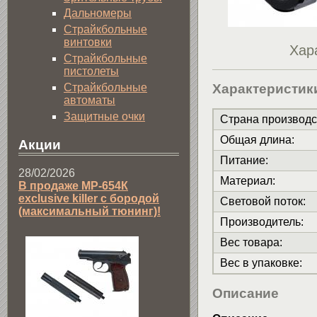
Дальномеры
Страйкбольные
винтовки
Хар
Страйкбольные
пистолеты
Страйкбольные
Характеристик
автоматы
Защитные очки
Страна производс
Общая длина
:
Акции
Питание
:
28/02/2026
Материал
:
В продаже МР-654К
exclusive killer с бородой
Световой поток
:
(максимальный тюнинг)!
Производитель
:
Вес товара
:
Вес в упаковке
:
Описание