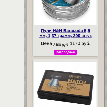
Пули H&N Baracuda 5,5
мм, 1,37 грамм, 200 штук
Цена
1170 руб.
3400 руб.
распродажа