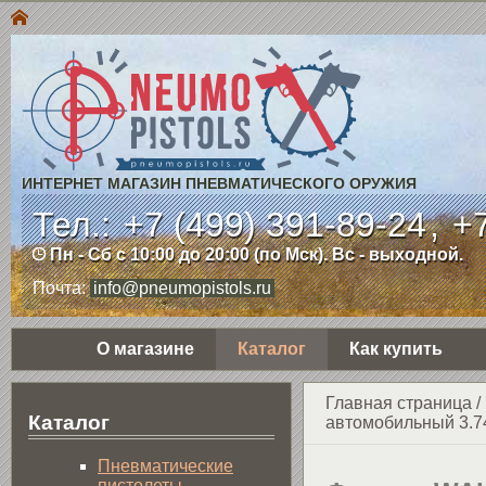
ИНТЕРНЕТ МАГАЗИН ПНЕВМАТИЧЕСКОГО ОРУЖИЯ
Тел.:
+7 (499) 391-89-24
,
+7
Пн - Сб с 10:00 до 20:00 (по Мск). Вс - выходной.
Почта:
info@pneumopistols.ru
О магазине
Каталог
Как купить
Главная страница
/
Каталог
автомобильный 3.7
Пнев­ма­ти­чес­кие
пистолеты