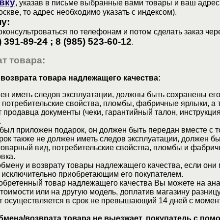
вку
, указав в письме выбранные вами товары и ваш адрес
оскве, то адрес необходимо указать с индексом).
у:
консультроваться по телефонам и потом сделать заказ чер
) 391-89-24 ; 8 (985) 523-60-12
.
т товара:
 возврата товара надлежащего качества:
ен иметь следов эксплуатации, должны быть сохранены его
 потребительские свойства, пломбы, фабричные ярлыки, а 
 продавца документы (чеки, гарантийный талон, инструкция
.
 был приложен подарок, он должен быть передан вместе с 
рок также не должен иметь следов эксплуатации, должен б
товарный вид, потребительские свойства, пломбы и фабрич
вка.
бмену и возврату товары надлежащего качества, если они 
 исключительно приобретающим его покупателем.
обретенный товар надлежащего качества Вы можете на ан
стоимости или на другую модель, доплатив магазину разницу
т осуществляется в срок не превышающий 14 дней с момен
бмена/возврата товара не выезжает, покупатель с по