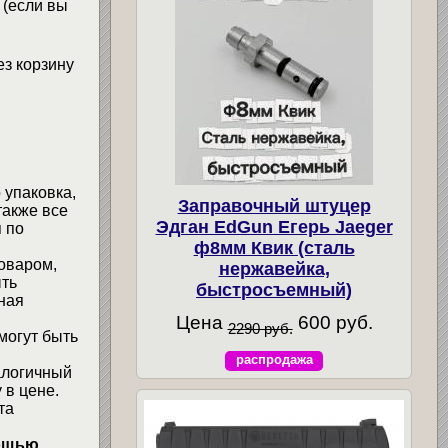
 (если вы
ез корзину
 упаковка,
Заправочный штуцер
также все
Эдган EdGun Егерь Jaeger
 по
ф8мм Квик (сталь
товаром,
нержавейка,
ыть
быстросъемный)
ная
Цена
600 руб.
2290 руб.
могут быть
распродажа
алогичный
 в цене.
та
мощью