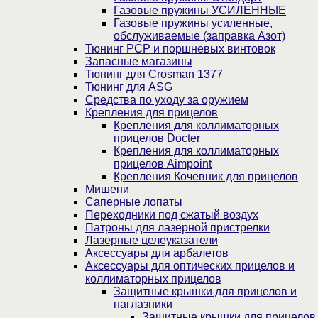
Газовые пружины УСИЛЕННЫЕ
Газовые пружины усиленные,
обслуживаемые (заправка Азот)
Тюнинг PCP и поршневых винтовок
Запасные магазины
Тюнинг для Crosman 1377
Тюнинг для ASG
Средства по уходу за оружием
Крепления для прицелов
Крепления для коллиматорных
прицелов Docter
Крепления для коллиматорных
прицелов Aimpoint
Крепления Кочевник для прицелов
Мишени
Саперные лопаты
Переходники под сжатый воздух
Патроны для лазерной пристрелки
Лазерные целеуказатели
Аксессуары для арбалетов
Аксессуары для оптических прицелов и
коллиматорных прицелов
Защитные крышки для прицелов и
наглазники
Защитные крышки для прицелов