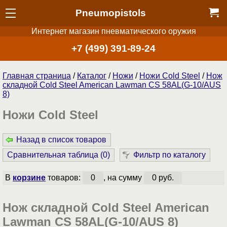
Pneumopistols
Интернет магазин пневматического оружия
+7 (499) 391-89-24
Главная страница
/
Каталог
/
Ножи
/
Ножи Cold Steel
/
Нож
складной Cold Steel American Lawman CS 58AL(G-10/AUS
8)
Ножи Cold Steel
Назад в список товаров
Сравнительная таблица (
0
)
Фильтр по каталогу
В
корзине
товаров:
0
, на сумму
0 руб.
Нож складной Cold Steel American
Lawman CS 58AL(G-10/AUS 8)