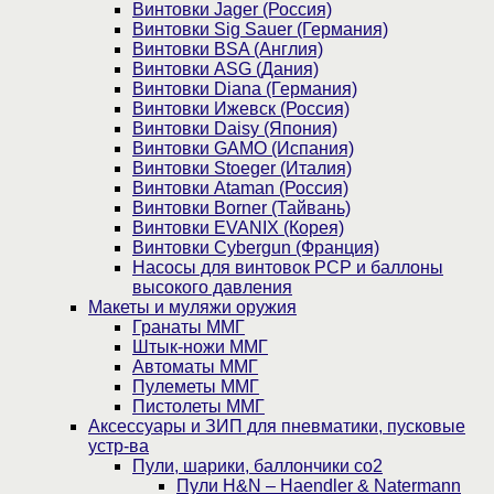
Винтовки Jager (Россия)
Винтовки Sig Sauer (Германия)
Винтовки BSA (Англия)
Винтовки ASG (Дания)
Винтовки Diana (Германия)
Винтовки Ижевск (Россия)
Винтовки Daisy (Япония)
Винтовки GAMO (Испания)
Винтовки Stoeger (Италия)
Винтовки Ataman (Россия)
Винтовки Borner (Тайвань)
Винтовки EVANIX (Корея)
Винтовки Cybergun (Франция)
Насосы для винтовок PCP и баллоны
высокого давления
Макеты и муляжи оружия
Гранаты ММГ
Штык-ножи ММГ
Автоматы ММГ
Пулеметы ММГ
Пистолеты ММГ
Аксессуары и ЗИП для пневматики, пусковые
устр-ва
Пули, шарики, баллончики со2
Пули H&N – Haendler & Natermann