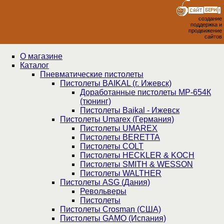
создание
поддержка и
продвижение
сайтов
О магазине
Каталог
Пнев­ма­ти­чес­кие пистолеты
Пистолеты BAIKAL (г. Ижевск)
Доработанные пистолеты МР-654К
(тюнинг)
Пистолеты Baikal - Ижевск
Пистолеты Umarex (Германия)
Пистолеты UMAREX
Пистолеты BERETTA
Пистолеты COLT
Пистолеты HECKLER & KOCH
Пистолеты SMITH & WESSON
Пистолеты WALTHER
Пистолеты ASG (Дания)
Револьверы
Пистолеты
Пистолеты Crosman (США)
Пистолеты GAMO (Испания)