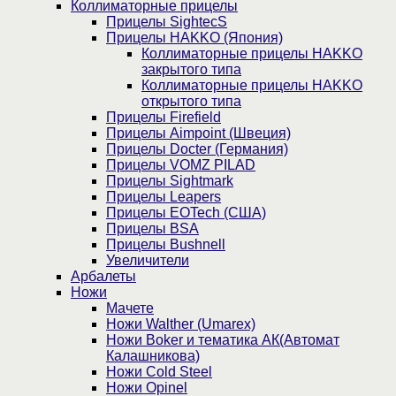
Коллиматорные прицелы
Прицелы SightecS
Прицелы HAKKO (Япония)
Коллиматорные прицелы HAKKO
закрытого типа
Коллиматорные прицелы HAKKO
открытого типа
Прицелы Firefield
Прицелы Aimpoint (Швеция)
Прицелы Docter (Германия)
Прицелы VOMZ PILAD
Прицелы Sightmark
Прицелы Leapers
Прицелы EOTech (США)
Прицелы BSA
Прицелы Bushnell
Увеличители
Арбалеты
Ножи
Мачете
Ножи Walther (Umarex)
Ножи Boker и тематика АК(Автомат
Калашникова)
Ножи Cold Steel
Ножи Opinel