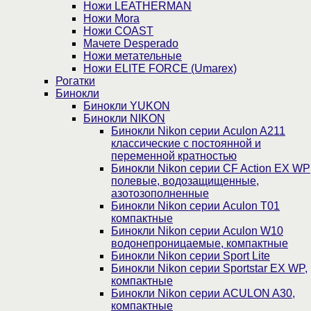
Ножи LEATHERMAN
Ножи Mora
Ножи COAST
Мачете Desperado
Ножи метательные
Ножи ELITE FORCE (Umarex)
Рогатки
Бинокли
Бинокли YUKON
Бинокли NIKON
Бинокли Nikon серии Aculon A211
классические с постоянной и
переменной кратностью
Бинокли Nikon серии СF Action EX WP
полевые, водозащищенные,
азотозополненные
Бинокли Nikon серии Aculon T01
компактные
Бинокли Nikon серии Aculon W10
водонепроницаемые, компактные
Бинокли Nikon серии Sport Lite
Бинокли Nikon серии Sportstar EX WP,
компактные
Бинокли Nikon серии ACULON A30,
компактные