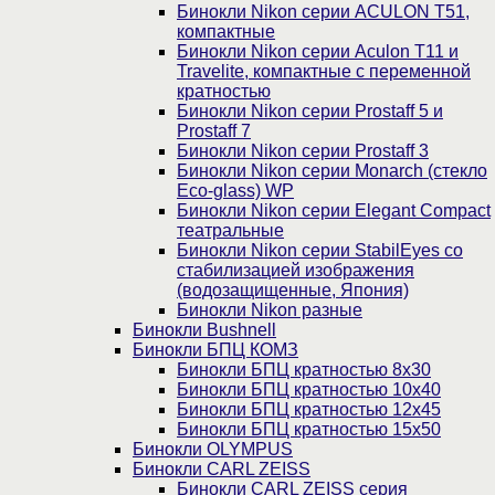
Бинокли Nikon серии ACULON Т51,
компактные
Бинокли Nikon серии Aculon T11 и
Travelite, компактные с переменной
кратностью
Бинокли Nikon серии Prostaff 5 и
Prostaff 7
Бинокли Nikon серии Prostaff 3
Бинокли Nikon серии Monarch (стекло
Eco-glass) WP
Бинокли Nikon серии Elegant Compact
театральные
Бинокли Nikon серии StabilEyes со
стабилизацией изображения
(водозащищенные, Япония)
Бинокли Nikon разные
Бинокли Bushnell
Бинокли БПЦ КОМЗ
Бинокли БПЦ кратностью 8х30
Бинокли БПЦ кратностью 10х40
Бинокли БПЦ кратностью 12х45
Бинокли БПЦ кратностью 15х50
Бинокли OLYMPUS
Бинокли CARL ZEISS
Бинокли CARL ZEISS серия