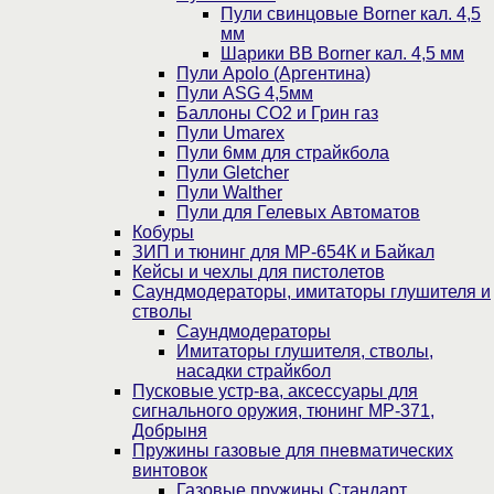
Пули свинцовые Borner кал. 4,5
мм
Шарики BB Borner кал. 4,5 мм
Пули Apolo (Аргентина)
Пули ASG 4,5мм
Баллоны CO2 и Грин газ
Пули Umarex
Пули 6мм для страйкбола
Пули Gletcher
Пули Walther
Пули для Гелевых Автоматов
Кобуры
ЗИП и тюнинг для МР-654К и Байкал
Кейсы и чехлы для пистолетов
Саундмодераторы, имитаторы глушителя и
стволы
Саундмодераторы
Имитаторы глушителя, стволы,
насадки страйкбол
Пусковые устр-ва, аксессуары для
сигнального оружия, тюнинг МР-371,
Добрыня
Пружины газовые для пневматических
винтовок
Газовые пружины Стандарт