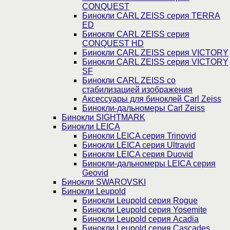
CONQUEST
Бинокли CARL ZEISS серия TERRA
ED
Бинокли CARL ZEISS серия
CONQUEST HD
Бинокли CARL ZEISS серия VICTORY
Бинокли CARL ZEISS серия VICTORY
SF
Бинокли CARL ZEISS со
стабилизацией изображения
Аксессуары для биноклей Carl Zeiss
Бинокли-дальномеры Carl Zeiss
Бинокли SIGHTMARK
Бинокли LEICA
Бинокли LEICA серия Trinovid
Бинокли LEICA серия Ultravid
Бинокли LEICA серия Duovid
Бинокли-дальномеры LEICA серия
Geovid
Бинокли SWAROVSKI
Бинокли Leupold
Бинокли Leupold серия Rogue
Бинокли Leupold серия Yosemite
Бинокли Leupold серия Acadia
Бинокли Leupold серия Cascades