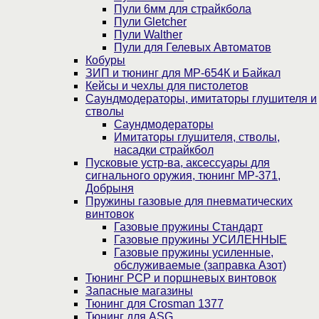
Пули 6мм для страйкбола
Пули Gletcher
Пули Walther
Пули для Гелевых Автоматов
Кобуры
ЗИП и тюнинг для МР-654К и Байкал
Кейсы и чехлы для пистолетов
Саундмодераторы, имитаторы глушителя и
стволы
Саундмодераторы
Имитаторы глушителя, стволы,
насадки страйкбол
Пусковые устр-ва, аксессуары для
сигнального оружия, тюнинг МР-371,
Добрыня
Пружины газовые для пневматических
винтовок
Газовые пружины Стандарт
Газовые пружины УСИЛЕННЫЕ
Газовые пружины усиленные,
обслуживаемые (заправка Азот)
Тюнинг PCP и поршневых винтовок
Запасные магазины
Тюнинг для Crosman 1377
Тюнинг для ASG