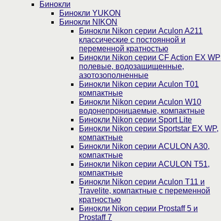
Бинокли
Бинокли YUKON
Бинокли NIKON
Бинокли Nikon серии Aculon A211
классические с постоянной и
переменной кратностью
Бинокли Nikon серии СF Action EX WP
полевые, водозащищенные,
азотозополненные
Бинокли Nikon серии Aculon T01
компактные
Бинокли Nikon серии Aculon W10
водонепроницаемые, компактные
Бинокли Nikon серии Sport Lite
Бинокли Nikon серии Sportstar EX WP,
компактные
Бинокли Nikon серии ACULON A30,
компактные
Бинокли Nikon серии ACULON Т51,
компактные
Бинокли Nikon серии Aculon T11 и
Travelite, компактные с переменной
кратностью
Бинокли Nikon серии Prostaff 5 и
Prostaff 7