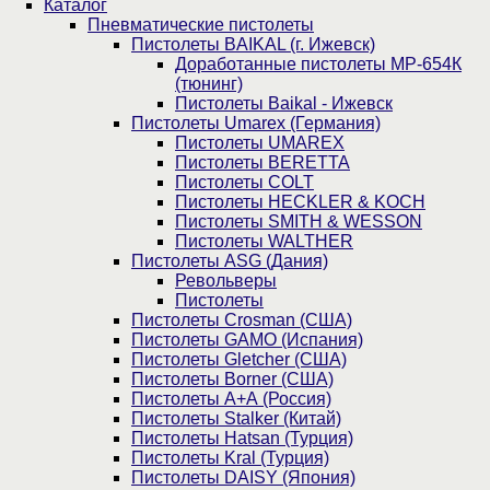
Каталог
Пнев­ма­ти­чес­кие пистолеты
Пистолеты BAIKAL (г. Ижевск)
Доработанные пистолеты МР-654К
(тюнинг)
Пистолеты Baikal - Ижевск
Пистолеты Umarex (Германия)
Пистолеты UMAREX
Пистолеты BERETTA
Пистолеты COLT
Пистолеты HECKLER & KOCH
Пистолеты SMITH & WESSON
Пистолеты WALTHER
Пистолеты ASG (Дания)
Револьверы
Пистолеты
Пистолеты Crosman (США)
Пистолеты GAMO (Испания)
Пистолеты Gletcher (США)
Пистолеты Borner (США)
Пистолеты А+А (Россия)
Пистолеты Stalker (Китай)
Пистолеты Hatsan (Турция)
Пистолеты Kral (Турция)
Пистолеты DAISY (Япония)