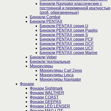
Бинокли Navigator классические с
постоянной и переменной кратностью
(profi, обрезиненные)
Бинокли Combat
Бинокли PENTAX
Бинокли PENTAX серия U
Бинокли PENTAX серия Papilio
Бинокли PENTAX серия S
Бинокли PENTAX серия PCF
Бинокли PENTAX серия DCF
Бинокли PENTAX серия UCF
Бинокли PENTAX серия Marine
Бинокли Veber
Бинокли театральные
Монокуляры
Монокуляры Carl Zeiss
Монокуляры Leica
Монокуляры Navigator
Фонари
Фонари Sightmark
Фонари WALTHER
Фонари COAST
Фонари GEEPAS
Фонари LED LENSER
Фонари MAG-LITE