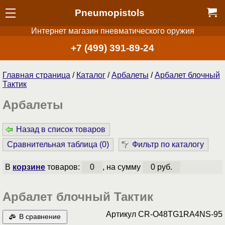
Pneumopistols
Интернет магазин пневматического оружия
+7 (499) 391-89-24
Главная страница
/
Каталог
/
Арбалеты
/
Арбалет блочный
Тактик
Арбалеты
Назад в список товаров
Сравнительная таблица (
0
)
Фильтр по каталогу
В
корзине
товаров:
0
, на сумму
0 руб.
Арбалет блочный Тактик
Артикул
CR-O48TG1RA4NS-95
В сравнение