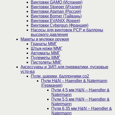
Винтовки GAMO (Испания)
Винтовки Stoeger (Италия)
Винтовки Ataman (Россия)
Винтовки Borner (Тайвань)
Винтовки EVANIX (Корея)
Винтовки Cybergun (Франция)
Насосы для винтовок PCP и баллоны
высокого давления
Макеты и муляжи оружия
Гранаты ММГ
Штык-ножи ММГ
Автоматы ММГ
Пулеметы ММГ
Пистолеты ММГ
Аксессуары и ЗИП для пневматики, пусковые
устр-ва
Пули, шарики, баллончики со2
Пули H&N – Haendler & Natermann
(Германия)
Пули 4,5 мм H&N – Haendler &
Natermann
Пули 5,5 мм H&N – Haendler &
Natermann
Пули 6,35 мм H&N – Haendler &
Natermann