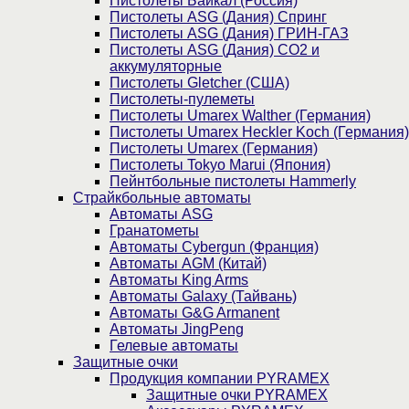
Пистолеты Байкал (Россия)
Пистолеты ASG (Дания) Спринг
Пистолеты ASG (Дания) ГРИН-ГАЗ
Пистолеты ASG (Дания) CO2 и
аккумуляторные
Пистолеты Gletcher (США)
Пистолеты-пулеметы
Пистолеты Umarex Walther (Германия)
Пистолеты Umarex Heckler Koch (Германия)
Пистолеты Umarex (Германия)
Пистолеты Tokyo Marui (Япония)
Пейнтбольные пистолеты Hammerly
Страйкбольные автоматы
Автоматы ASG
Гранатометы
Автоматы Cybergun (Франция)
Автоматы AGM (Китай)
Автоматы King Arms
Автоматы Galaxy (Тайвань)
Автоматы G&G Armanent
Автоматы JingPeng
Гелевые автоматы
Защитные очки
Продукция компании PYRAMEX
Защитные очки PYRAMEX