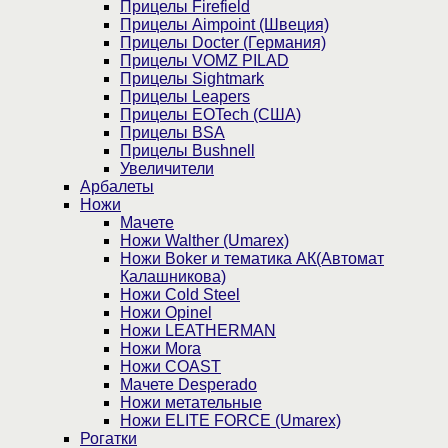
Прицелы Firefield
Прицелы Aimpoint (Швеция)
Прицелы Docter (Германия)
Прицелы VOMZ PILAD
Прицелы Sightmark
Прицелы Leapers
Прицелы EOTech (США)
Прицелы BSA
Прицелы Bushnell
Увеличители
Арбалеты
Ножи
Мачете
Ножи Walther (Umarex)
Ножи Boker и тематика АК(Автомат
Калашникова)
Ножи Cold Steel
Ножи Opinel
Ножи LEATHERMAN
Ножи Mora
Ножи COAST
Мачете Desperado
Ножи метательные
Ножи ELITE FORCE (Umarex)
Рогатки