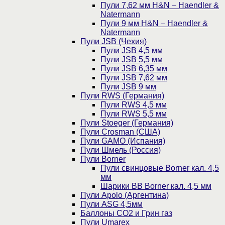
Пули 7,62 мм H&N – Haendler &
Natermann
Пули 9 мм H&N – Haendler &
Natermann
Пули JSB (Чехия)
Пули JSB 4,5 мм
Пули JSB 5,5 мм
Пули JSB 6,35 мм
Пули JSB 7,62 мм
Пули JSB 9 мм
Пули RWS (Германия)
Пули RWS 4,5 мм
Пули RWS 5,5 мм
Пули Stoeger (Германия)
Пули Crosman (США)
Пули GAMO (Испания)
Пули Шмель (Россия)
Пули Borner
Пули свинцовые Borner кал. 4,5
мм
Шарики BB Borner кал. 4,5 мм
Пули Apolo (Аргентина)
Пули ASG 4,5мм
Баллоны CO2 и Грин газ
Пули Umarex