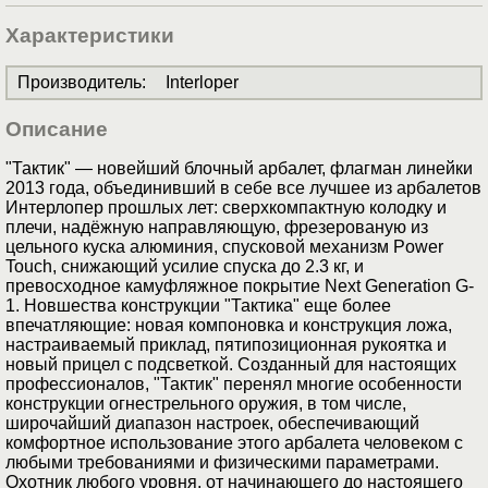
Характеристики
Производитель
:
Interloper
Описание
"Тактик" — новейший блочный арбалет, флагман линейки
2013 года, объединивший в себе все лучшее из арбалетов
Интерлопер прошлых лет: сверхкомпактную колодку и
плечи, надёжную направляющую, фрезерованую из
цельного куска алюминия, спусковой механизм Power
Touch, снижающий усилие спуска до 2.3 кг, и
превосходное камуфляжное покрытие Next Generation G-
1. Новшества конструкции "Тактика" еще более
впечатляющие: новая компоновка и конструкция ложа,
настраиваемый приклад, пятипозиционная рукоятка и
новый прицел с подсветкой. Созданный для настоящих
профессионалов, "Тактик" перенял многие особенности
конструкции огнестрельного оружия, в том числе,
широчайший диапазон настроек, обеспечивающий
комфортное использование этого арбалета человеком с
любыми требованиями и физическими параметрами.
Охотник любого уровня, от начинающего до настоящего