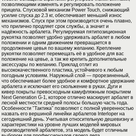
позволяющими изменять и регулировать положение
прицела. Спусковой механизм Power Touch, снижающий
усилие спуска до 2.3 кг, обеспечивает меньший износ
механизмов. Спуск при этом производится очень плавно,
что прилично продляет срок службы, а значит и
надёжность арбалета. Регулируемая пятипозиционная
рукоятка позволяет удобно удерживать арбалет в любом
положении и одним движением превращается в
продолжение цевья по вашему желанию. Крепление
рукоятки позволяет перемещать её в удобное для вас
положение на цевье, а так же крепить дополнительные
аксессуары по желанию. Приклад отлит из
высококачественного пластика, устойчивого к любым
погодным условиям. Наружный слой — прорезиненный,
что обеспечивает более удобное и комфортное удержание
арбалета и исключает его скольжение в руках. Дуги и
кивер покрыты превосходным камуфляжным покрытием
Next Generation G-1, которое отлично маскирует арбалет в
лесной местности средней полосы большую часть года.
Особенности "Тактика" позволяют с полной уверенностью
назвать его вершиной линейки арбалетов Interloper на
сегодняшний день. Учитывая относительную дешевизну и
характеристики на уровне лучших моделей мировых
производителей арбалетов, эта модель будет отличным
выбором для профессионалов своего дела.