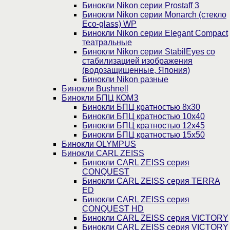
Бинокли Nikon серии Prostaff 3
Бинокли Nikon серии Monarch (стекло
Eco-glass) WP
Бинокли Nikon серии Elegant Compact
театральные
Бинокли Nikon серии StabilEyes со
стабилизацией изображения
(водозащищенные, Япония)
Бинокли Nikon разные
Бинокли Bushnell
Бинокли БПЦ КОМЗ
Бинокли БПЦ кратностью 8х30
Бинокли БПЦ кратностью 10х40
Бинокли БПЦ кратностью 12х45
Бинокли БПЦ кратностью 15х50
Бинокли OLYMPUS
Бинокли CARL ZEISS
Бинокли CARL ZEISS серия
CONQUEST
Бинокли CARL ZEISS серия TERRA
ED
Бинокли CARL ZEISS серия
CONQUEST HD
Бинокли CARL ZEISS серия VICTORY
Бинокли CARL ZEISS серия VICTORY