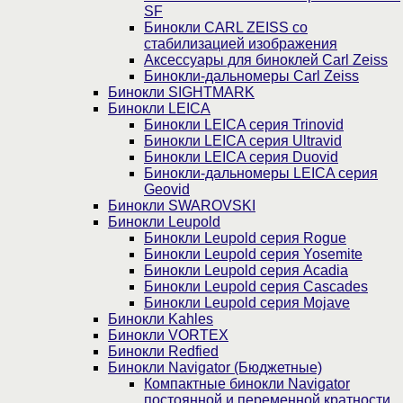
SF
Бинокли CARL ZEISS со
стабилизацией изображения
Аксессуары для биноклей Carl Zeiss
Бинокли-дальномеры Carl Zeiss
Бинокли SIGHTMARK
Бинокли LEICA
Бинокли LEICA серия Trinovid
Бинокли LEICA серия Ultravid
Бинокли LEICA серия Duovid
Бинокли-дальномеры LEICA серия
Geovid
Бинокли SWAROVSKI
Бинокли Leupold
Бинокли Leupold серия Rogue
Бинокли Leupold серия Yosemite
Бинокли Leupold серия Acadia
Бинокли Leupold серия Cascades
Бинокли Leupold серия Mojave
Бинокли Kahles
Бинокли VORTEX
Бинокли Redfied
Бинокли Navigator (Бюджетные)
Компактные бинокли Navigator
постоянной и переменной кратности