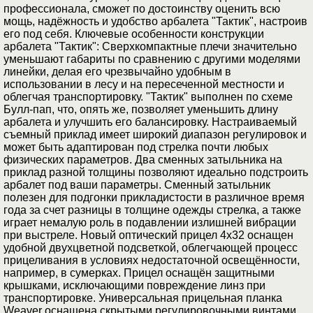
профессионала, сможет по достоинству оценить всю
мощь, надёжность и удобство арбалета "Тактик", настроив
его под себя. Ключевые особенности конструкции
арбалета "Тактик": Сверхкомпактные плечи значительно
уменьшают габариты по сравнению с другими моделями
линейки, делая его чрезвычайно удобным в
использовании в лесу и на пересеченной местности и
облегчая транспортировку. "Тактик" выполнен по схеме
Булл-пап, что, опять же, позволяет уменьшить длину
арбалета и улучшить его балансировку. Настраиваемый
съемный приклад имеет широкий диапазон регулировок и
может быть адаптирован под стрелка почти любых
физических параметров. Два сменных затыльника на
приклад разной толщины позволяют идеально подстроить
арбалет под ваши параметры. Сменный затыльник
полезен для подгонки прикладистости в различное время
года за счет разницы в толщине одежды стрелка, а также
играет немалую роль в подавлении излишней вибрации
при выстреле. Новый оптический прицел 4х32 оснащен
удобной двухцветной подсветкой, облегчающей процесс
прицеливания в условиях недостаточной освещённости,
например, в сумерках. Прицел оснащён защитными
крышками, исключающими повреждение линз при
транспортировке. Универсальная прицельная планка
Weaver оснащена скрытыми регулировочными винтами,