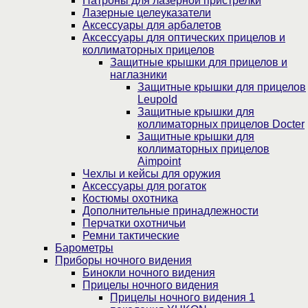
Патроны для лазерной пристрелки
Лазерные целеуказатели
Аксессуары для арбалетов
Аксессуары для оптических прицелов и
коллиматорных прицелов
Защитные крышки для прицелов и
наглазники
Защитные крышки для прицелов
Leupold
Защитные крышки для
коллиматорных прицелов Docter
Защитные крышки для
коллиматорных прицелов
Aimpoint
Чехлы и кейсы для оружия
Аксессуары для рогаток
Костюмы охотника
Дополнительные принадлежности
Перчатки охотничьи
Ремни тактические
Барометры
Приборы ночного видения
Бинокли ночного видения
Прицелы ночного видения
Прицелы ночного видения 1