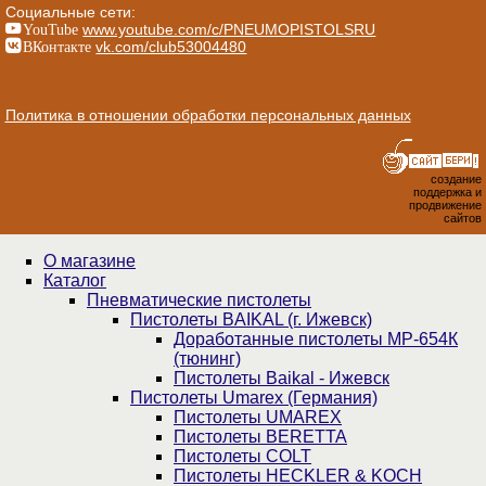
Социальные сети:
YouTube
www.youtube.com/c/PNEUMOPISTOLSRU
ВКонтакте
vk.com/club53004480
Политика в отношении обработки персональных данных
создание
поддержка и
продвижение
сайтов
О магазине
Каталог
Пнев­ма­ти­чес­кие пистолеты
Пистолеты BAIKAL (г. Ижевск)
Доработанные пистолеты МР-654К
(тюнинг)
Пистолеты Baikal - Ижевск
Пистолеты Umarex (Германия)
Пистолеты UMAREX
Пистолеты BERETTA
Пистолеты COLT
Пистолеты HECKLER & KOCH