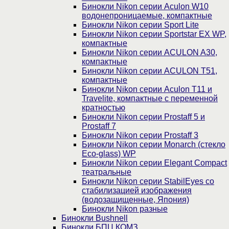
Бинокли Nikon серии Aculon W10
водонепроницаемые, компактные
Бинокли Nikon серии Sport Lite
Бинокли Nikon серии Sportstar EX WP,
компактные
Бинокли Nikon серии ACULON A30,
компактные
Бинокли Nikon серии ACULON Т51,
компактные
Бинокли Nikon серии Aculon T11 и
Travelite, компактные с переменной
кратностью
Бинокли Nikon серии Prostaff 5 и
Prostaff 7
Бинокли Nikon серии Prostaff 3
Бинокли Nikon серии Monarch (стекло
Eco-glass) WP
Бинокли Nikon серии Elegant Compact
театральные
Бинокли Nikon серии StabilEyes со
стабилизацией изображения
(водозащищенные, Япония)
Бинокли Nikon разные
Бинокли Bushnell
Бинокли БПЦ КОМЗ