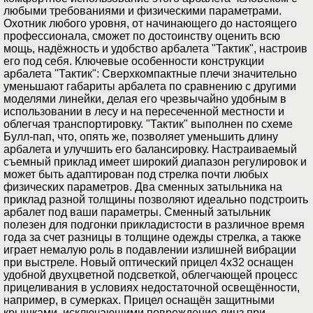
любыми требованиями и физическими параметрами.
Охотник любого уровня, от начинающего до настоящего
профессионала, сможет по достоинству оценить всю
мощь, надёжность и удобство арбалета "Тактик", настроив
его под себя. Ключевые особенности конструкции
арбалета "Тактик": Сверхкомпактные плечи значительно
уменьшают габариты арбалета по сравнению с другими
моделями линейки, делая его чрезвычайно удобным в
использовании в лесу и на пересеченной местности и
облегчая транспортировку. "Тактик" выполнен по схеме
Булл-пап, что, опять же, позволяет уменьшить длину
арбалета и улучшить его балансировку. Настраиваемый
съемный приклад имеет широкий диапазон регулировок и
может быть адаптирован под стрелка почти любых
физических параметров. Два сменных затыльника на
приклад разной толщины позволяют идеально подстроить
арбалет под ваши параметры. Сменный затыльник
полезен для подгонки прикладистости в различное время
года за счет разницы в толщине одежды стрелка, а также
играет немалую роль в подавлении излишней вибрации
при выстреле. Новый оптический прицел 4х32 оснащен
удобной двухцветной подсветкой, облегчающей процесс
прицеливания в условиях недостаточной освещённости,
например, в сумерках. Прицел оснащён защитными
крышками, исключающими повреждение линз при