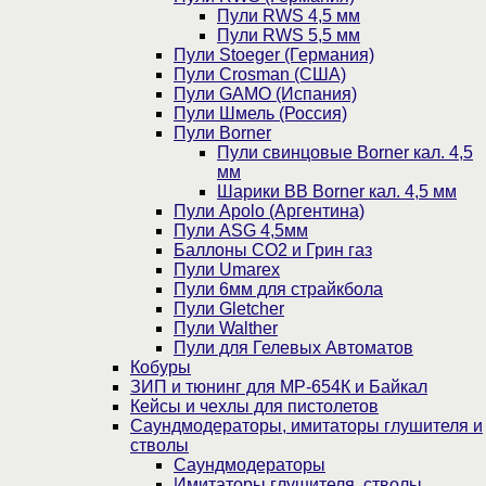
Пули RWS 4,5 мм
Пули RWS 5,5 мм
Пули Stoeger (Германия)
Пули Crosman (США)
Пули GAMO (Испания)
Пули Шмель (Россия)
Пули Borner
Пули свинцовые Borner кал. 4,5
мм
Шарики BB Borner кал. 4,5 мм
Пули Apolo (Аргентина)
Пули ASG 4,5мм
Баллоны CO2 и Грин газ
Пули Umarex
Пули 6мм для страйкбола
Пули Gletcher
Пули Walther
Пули для Гелевых Автоматов
Кобуры
ЗИП и тюнинг для МР-654К и Байкал
Кейсы и чехлы для пистолетов
Саундмодераторы, имитаторы глушителя и
стволы
Саундмодераторы
Имитаторы глушителя, стволы,