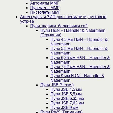
Автоматы ММГ
Пулеметы ММГ
Пистолеты ММГ
Аксессуары и ЗИП для пневматики, пусковые
устр-ва
Пули, шарики, баллончики со2
Пули H&N – Haendler & Natermann
(Германия)
Пули 4,5 мм H&N – Haendler &
Natermann
Пули 5,5 мм H&N – Haendler &
Natermann
Пули 6,35 мм H&N – Haendler &
Natermann
Пули 7,62 мм H&N – Haendler &
Natermann
Пули 9 мм H&N – Haendler &
Natermann
Пули JSB (Чехия)
Пули JSB 4,5 мм
Пули JSB 5,5 мм
Пули JSB 6,35 мм
Пули JSB 7,62 мм
Пули JSB 9 мм
Пули RWS (Германия)