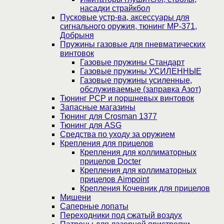
насадки страйкбол
Пусковые устр-ва, аксессуары для
сигнального оружия, тюнинг МР-371,
Добрыня
Пружины газовые для пневматических
винтовок
Газовые пружины Стандарт
Газовые пружины УСИЛЕННЫЕ
Газовые пружины усиленные,
обслуживаемые (заправка Азот)
Тюнинг PCP и поршневых винтовок
Запасные магазины
Тюнинг для Crosman 1377
Тюнинг для ASG
Средства по уходу за оружием
Крепления для прицелов
Крепления для коллиматорных
прицелов Docter
Крепления для коллиматорных
прицелов Aimpoint
Крепления Кочевник для прицелов
Мишени
Саперные лопаты
Переходники под сжатый воздух