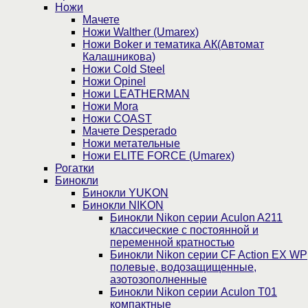
Ножи
Мачете
Ножи Walther (Umarex)
Ножи Boker и тематика АК(Автомат
Калашникова)
Ножи Cold Steel
Ножи Opinel
Ножи LEATHERMAN
Ножи Mora
Ножи COAST
Мачете Desperado
Ножи метательные
Ножи ELITE FORCE (Umarex)
Рогатки
Бинокли
Бинокли YUKON
Бинокли NIKON
Бинокли Nikon серии Aculon A211
классические с постоянной и
переменной кратностью
Бинокли Nikon серии СF Action EX WP
полевые, водозащищенные,
азотозополненные
Бинокли Nikon серии Aculon T01
компактные