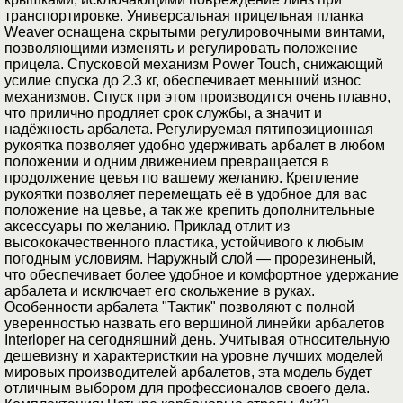
транспортировке. Универсальная прицельная планка
Weaver оснащена скрытыми регулировочными винтами,
позволяющими изменять и регулировать положение
прицела. Спусковой механизм Power Touch, снижающий
усилие спуска до 2.3 кг, обеспечивает меньший износ
механизмов. Спуск при этом производится очень плавно,
что прилично продляет срок службы, а значит и
надёжность арбалета. Регулируемая пятипозиционная
рукоятка позволяет удобно удерживать арбалет в любом
положении и одним движением превращается в
продолжение цевья по вашему желанию. Крепление
рукоятки позволяет перемещать её в удобное для вас
положение на цевье, а так же крепить дополнительные
аксессуары по желанию. Приклад отлит из
высококачественного пластика, устойчивого к любым
погодным условиям. Наружный слой — прорезиненый,
что обеспечивает более удобное и комфортное удержание
арбалета и исключает его скольжение в руках.
Особенности арбалета "Тактик" позволяют с полной
уверенностью назвать его вершиной линейки арбалетов
Interloper на сегодняшний день. Учитывая относительную
дешевизну и характеристкии на уровне лучших моделей
мировых производителей арбалетов, эта модель будет
отличным выбором для профессионалов своего дела.