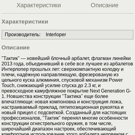
Характеристики
Описание
Характеристики
Производитель
:
Interloper
Описание
"Тактик" — новейший блочный арбалет, флагман линейки
2013 года, объединивший в себе все лучшее из арбалетов
Интерлопер прошлых лет: сверхкомпактную колодку и
плечи, надёжную направляющую, фрезерованую из
цельного куска алюминия, спусковой механизм Power
Touch, снижающий усилие спуска до 2.3 кг, и
превосходное камуфляжное покрытие Next Generation G-
1. Новшества конструкции "Тактика" еще более
впечатляющи: новая компоновка и конструкция ложа,
настраиваемый приклад, пятипозиционная рукоятка и
новый прицел с подсветкой. Созданный для настоящих
профессионалов, "Тактик" перенял многие особенности
конструкции огнестрельного оружия, в том числе,
широчайший диапазон настроек, обеспечивающий
комфортное использование этого арбалета человеком с