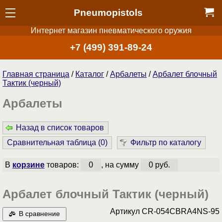
Pneumopistols
Интернет магазин пневматического оружия
+7 (499) 391-89-24
Главная страница
/
Каталог
/
Арбалеты
/
Арбалет блочный
Тактик (черный)
Арбалеты
Назад в список товаров
Сравнительная таблица (
0
)
Фильтр по каталогу
В
корзине
товаров:
0
, на сумму
0 руб.
Арбалет блочный Тактик (черный)
Артикул
CR-054CBRA4NS-95
В сравнение