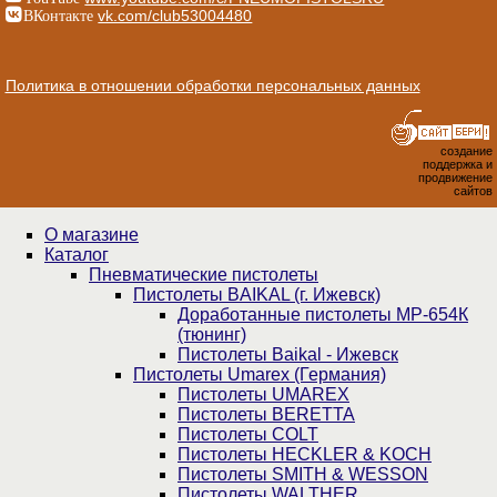
ВКонтакте
vk.com/club53004480
Политика в отношении обработки персональных данных
создание
поддержка и
продвижение
сайтов
О магазине
Каталог
Пнев­ма­ти­чес­кие пистолеты
Пистолеты BAIKAL (г. Ижевск)
Доработанные пистолеты МР-654К
(тюнинг)
Пистолеты Baikal - Ижевск
Пистолеты Umarex (Германия)
Пистолеты UMAREX
Пистолеты BERETTA
Пистолеты COLT
Пистолеты HECKLER & KOCH
Пистолеты SMITH & WESSON
Пистолеты WALTHER