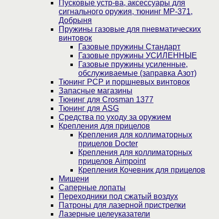
Пусковые устр-ва, аксессуары для
сигнального оружия, тюнинг МР-371,
Добрыня
Пружины газовые для пневматических
винтовок
Газовые пружины Стандарт
Газовые пружины УСИЛЕННЫЕ
Газовые пружины усиленные,
обслуживаемые (заправка Азот)
Тюнинг PCP и поршневых винтовок
Запасные магазины
Тюнинг для Crosman 1377
Тюнинг для ASG
Средства по уходу за оружием
Крепления для прицелов
Крепления для коллиматорных
прицелов Docter
Крепления для коллиматорных
прицелов Aimpoint
Крепления Кочевник для прицелов
Мишени
Саперные лопаты
Переходники под сжатый воздух
Патроны для лазерной пристрелки
Лазерные целеуказатели