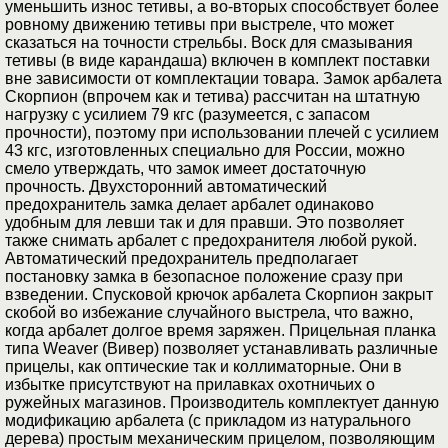
уменьшить износ тетивы, а во-вторых способствует более
ровному движению тетивы при выстреле, что может
сказаться на точности стрельбы. Воск для смазывания
тетивы (в виде карандаша) включен в комплект поставки
вне зависимости от комплектации товара. Замок арбалета
Скорпион (впрочем как и тетива) рассчитан на штатную
нагрузку с усилием 79 кгс (разумеется, с запасом
прочности), поэтому при использовании плечей с усилием
43 кгс, изготовленных специально для России, можно
смело утверждать, что замок имеет достаточную
прочность. Двухсторонний автоматический
предохранитель замка делает арбалет одинаково
удобным для левши так и для правши. Это позволяет
также снимать арбалет с предохранителя любой рукой.
Автоматический предохранитель предполагает
постановку замка в безопасное положение сразу при
взведении. Спусковой крючок арбалета Скорпион закрыт
скобой во избежание случайного выстрела, что важно,
когда арбалет долгое время заряжен. Прицельная планка
типа Weaver (Вивер) позволяет устанавливать различные
прицелы, как оптические так и коллиматорные. Они в
избытке присутствуют на прилавках охотничьих о
ружейных магазинов. Производитель комплектует данную
модификацию арбалета (с прикладом из натурального
дерева) простым механическим прицелом, позволяющим