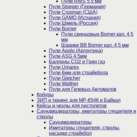
Пули RWS 5,5 мм
Пули Stoeger (Германия)
Пули Crosman (США)
Пули GAMO (Испания)
Пули Шмель (Россия)
Пули Borner
Пули свинцовые Borner кал. 4,5
мм
Шарики BB Borner кал. 4,5 мм
Пули Apolo (Аргентина)
Пули ASG 4,5мм
Баллоны CO2 и Грин газ
Пули Umarex
Пули 6мм для страйкбола
Пули Gletcher
Пули Walther
Пули для Гелевых Автоматов
Кобуры
ЗИП и тюнинг для МР-654К и Байкал
Кейсы и чехлы для пистолетов
Саундмодераторы, имитаторы глушителя и
стволы
Саундмодераторы
Имитаторы глушителя, стволы,
насадки страйкбол