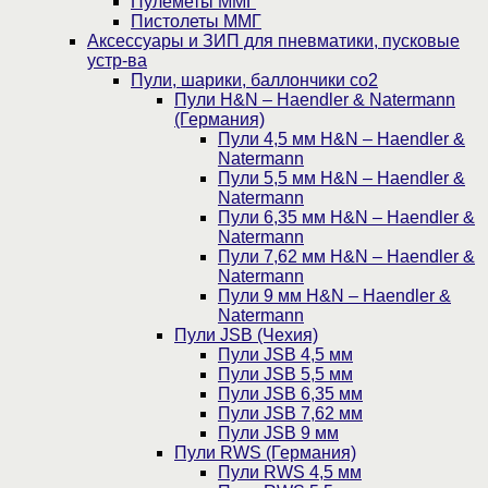
Пулеметы ММГ
Пистолеты ММГ
Аксессуары и ЗИП для пневматики, пусковые
устр-ва
Пули, шарики, баллончики со2
Пули H&N – Haendler & Natermann
(Германия)
Пули 4,5 мм H&N – Haendler &
Natermann
Пули 5,5 мм H&N – Haendler &
Natermann
Пули 6,35 мм H&N – Haendler &
Natermann
Пули 7,62 мм H&N – Haendler &
Natermann
Пули 9 мм H&N – Haendler &
Natermann
Пули JSB (Чехия)
Пули JSB 4,5 мм
Пули JSB 5,5 мм
Пули JSB 6,35 мм
Пули JSB 7,62 мм
Пули JSB 9 мм
Пули RWS (Германия)
Пули RWS 4,5 мм