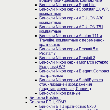
водонепроницаемые, компактные
Бинокли Nikon серии Sport Lite
Бинокли Nikon серии Sportstar EX WP,
компактные
Бинокли Nikon серии ACULON A30,
компактные
Бинокли Nikon серии ACULON Т51,
компактные
Бинокли Nikon серии Aculon T11 и
Travelite, компактные с переменной
кратностью
Бинокли Nikon серии Prostaff 5 и
Prostaff 7
Бинокли Nikon серии Prostaff 3
Бинокли Nikon серии Monarch (стекло
Eco-glass) WP
Бинокли Nikon серии Elegant Compact
театральные
Бинокли Nikon серии StabilEyes со
стабилизацией изображения
(водозащищенные, Япония)
Бинокли Nikon разные
Бинокли Bushnell
Бинокли БПЦ КОМЗ
Бинокли БПЦ кратностью 8х30