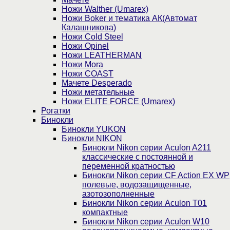
Ножи Walther (Umarex)
Ножи Boker и тематика АК(Автомат
Калашникова)
Ножи Cold Steel
Ножи Opinel
Ножи LEATHERMAN
Ножи Mora
Ножи COAST
Мачете Desperado
Ножи метательные
Ножи ELITE FORCE (Umarex)
Рогатки
Бинокли
Бинокли YUKON
Бинокли NIKON
Бинокли Nikon серии Aculon A211
классические с постоянной и
переменной кратностью
Бинокли Nikon серии СF Action EX WP
полевые, водозащищенные,
азотозополненные
Бинокли Nikon серии Aculon T01
компактные
Бинокли Nikon серии Aculon W10