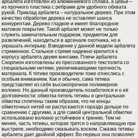
арбалета изготовлен из алюминиевого сплава, а цевье –
из прочного пластика с ребрами для удобного обхвата
рукой. Приклад арбалета – натуральное дерево. При этом
качество обработки дерева не оставляет шанса
конкурентам. Дерево гладкое и имеет благородное
матовое покрытие. Такой арбалет может не только
служить замечательным подарком, предметом для
развлечений, находиться в арсенале охотника, но и
украшать интерьер. Взведение у данной модели арбалета
стременное. Стальное стремя надежно крепится к
корпусу арбалета двумя винтами. Плечи арбалета
Скорпион изготовлены из прессованного текстолита со
специальными нитями, увеличивающими прочность
материала. К тетиве производители тоже отнеслись с
особым вниманием. Как и обычно, сама тетива
представляет из себя высокопрочное полимерное
волокно. Но данный производитель позаботился и о её
долговечности: обмотка петель тетивы и центральная
обмотка сплетены таким образом, что не концы
обмоточных нитей не распускаются гораздо дольше по
сравнению с другими, а для самой центральной обмотки
использовано волокно устойчивое к трению. Тем не
менее, часть тетивы, которая трется о направляющую при
выстреле, необходимо смазывать воском. Смазка тетивы
арбалета дает двойной эффект. Во-первых она позволяет