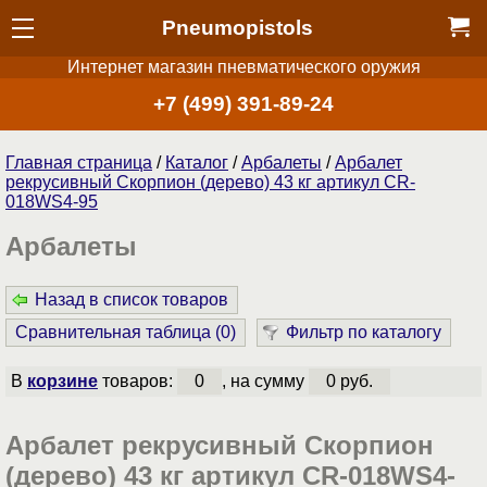
Pneumopistols
Интернет магазин пневматического оружия
+7 (499) 391-89-24
Главная страница
/
Каталог
/
Арбалеты
/
Арбалет
рекрусивный Скорпион (дерево) 43 кг артикул CR-
018WS4-95
Арбалеты
Назад в список товаров
Сравнительная таблица (
0
)
Фильтр по каталогу
В
корзине
товаров:
0
, на сумму
0 руб.
Арбалет рекрусивный Скорпион
(дерево) 43 кг артикул CR-018WS4-