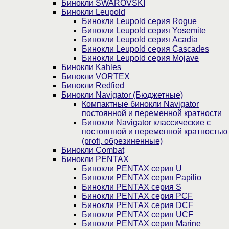
Бинокли SWAROVSKI
Бинокли Leupold
Бинокли Leupold серия Rogue
Бинокли Leupold серия Yosemite
Бинокли Leupold серия Acadia
Бинокли Leupold серия Cascades
Бинокли Leupold серия Mojave
Бинокли Kahles
Бинокли VORTEX
Бинокли Redfied
Бинокли Navigator (Бюджетные)
Компактные бинокли Navigator
постоянной и переменной кратности
Бинокли Navigator классические с
постоянной и переменной кратностью
(profi, обрезиненные)
Бинокли Combat
Бинокли PENTAX
Бинокли PENTAX серия U
Бинокли PENTAX серия Papilio
Бинокли PENTAX серия S
Бинокли PENTAX серия PCF
Бинокли PENTAX серия DCF
Бинокли PENTAX серия UCF
Бинокли PENTAX серия Marine