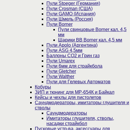
Пули Stoeger (Германия)
Пули Crosman (США)
Пули GAMO (Испания)
Пули Шмель (Россия)
Пули Borner
Пули свинцовые Borner кал. 4,5
мм
Шарики BB Borner кал. 4,5 мм
Пули Apolo (Аргентина)
Пули ASG 4,5мм
Баллоны CO2 и Грин газ
Пули Umarex
Пули 6мм для страйкбола
Пули Gletcher
Пули Walther
Пули для Гелевых Автоматов
Кобуры
ЗИП и тюнинг для МР-654К и Байкал
Кейсы и чехлы для пистолетов
Саундмодераторы, имитаторы глушителя и
стволы
Саундмодераторы
Имитаторы глушителя, стволы,
насадки страйкбол
Пусковые устр-ва, аксессуары для