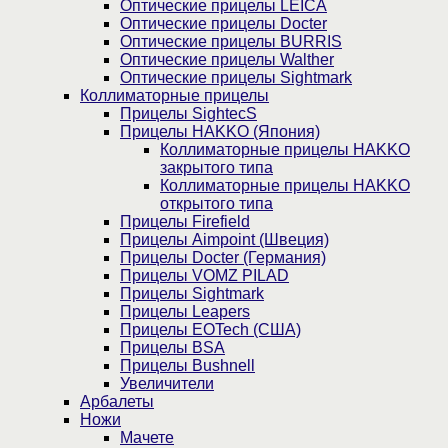
Оптические прицелы LEICA
Оптические прицелы Docter
Оптические прицелы BURRIS
Оптические прицелы Walther
Оптические прицелы Sightmark
Коллиматорные прицелы
Прицелы SightecS
Прицелы HAKKO (Япония)
Коллиматорные прицелы HAKKO
закрытого типа
Коллиматорные прицелы HAKKO
открытого типа
Прицелы Firefield
Прицелы Aimpoint (Швеция)
Прицелы Docter (Германия)
Прицелы VOMZ PILAD
Прицелы Sightmark
Прицелы Leapers
Прицелы EOTech (США)
Прицелы BSA
Прицелы Bushnell
Увеличители
Арбалеты
Ножи
Мачете