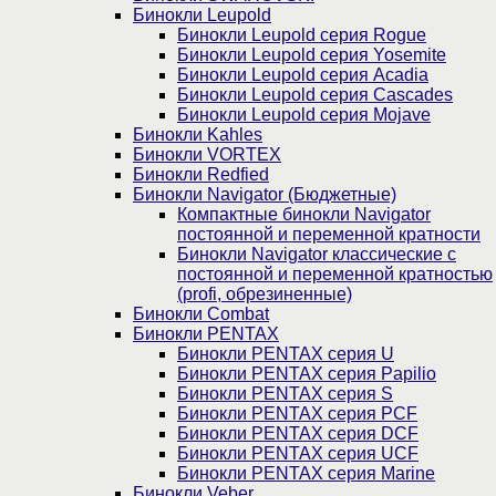
Бинокли Leupold
Бинокли Leupold серия Rogue
Бинокли Leupold серия Yosemite
Бинокли Leupold серия Acadia
Бинокли Leupold серия Cascades
Бинокли Leupold серия Mojave
Бинокли Kahles
Бинокли VORTEX
Бинокли Redfied
Бинокли Navigator (Бюджетные)
Компактные бинокли Navigator
постоянной и переменной кратности
Бинокли Navigator классические с
постоянной и переменной кратностью
(profi, обрезиненные)
Бинокли Combat
Бинокли PENTAX
Бинокли PENTAX серия U
Бинокли PENTAX серия Papilio
Бинокли PENTAX серия S
Бинокли PENTAX серия PCF
Бинокли PENTAX серия DCF
Бинокли PENTAX серия UCF
Бинокли PENTAX серия Marine
Бинокли Veber