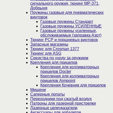
сигнального оружия, тюнинг МР-371,
Добрыня
Пружины газовые для пневматических
винтовок
Газовые пружины Стандарт
Газовые пружины УСИЛЕННЫЕ
Газовые пружины усиленные,
обслуживаемые (заправка Азот)
Тюнинг PCP и поршневых винтовок
Запасные магазины
Тюнинг для Crosman 1377
Тюнинг для ASG
Средства по уходу за оружием
Крепления для прицелов
Крепления для коллиматорных
прицелов Docter
Крепления для коллиматорных
прицелов Aimpoint
Крепления Кочевник для прицелов
Мишени
Саперные лопаты
Переходники под сжатый воздух
Патроны для лазерной пристрелки
Лазерные целеуказатели
Аксессуары для арбалетов