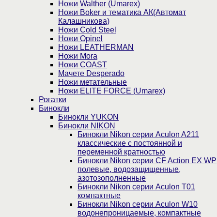
Ножи Walther (Umarex)
Ножи Boker и тематика АК(Автомат
Калашникова)
Ножи Cold Steel
Ножи Opinel
Ножи LEATHERMAN
Ножи Mora
Ножи COAST
Мачете Desperado
Ножи метательные
Ножи ELITE FORCE (Umarex)
Рогатки
Бинокли
Бинокли YUKON
Бинокли NIKON
Бинокли Nikon серии Aculon A211
классические с постоянной и
переменной кратностью
Бинокли Nikon серии СF Action EX WP
полевые, водозащищенные,
азотозополненные
Бинокли Nikon серии Aculon T01
компактные
Бинокли Nikon серии Aculon W10
водонепроницаемые, компактные