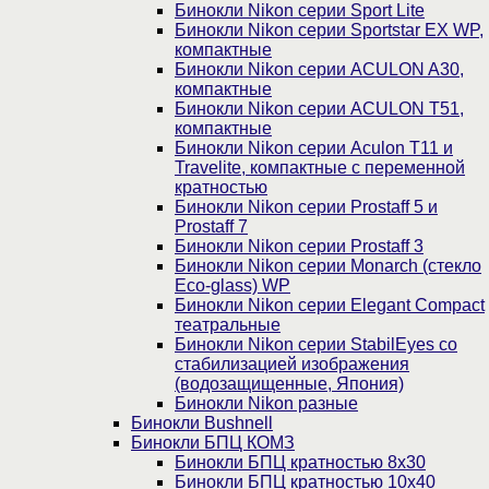
Бинокли Nikon серии Sport Lite
Бинокли Nikon серии Sportstar EX WP,
компактные
Бинокли Nikon серии ACULON A30,
компактные
Бинокли Nikon серии ACULON Т51,
компактные
Бинокли Nikon серии Aculon T11 и
Travelite, компактные с переменной
кратностью
Бинокли Nikon серии Prostaff 5 и
Prostaff 7
Бинокли Nikon серии Prostaff 3
Бинокли Nikon серии Monarch (стекло
Eco-glass) WP
Бинокли Nikon серии Elegant Compact
театральные
Бинокли Nikon серии StabilEyes со
стабилизацией изображения
(водозащищенные, Япония)
Бинокли Nikon разные
Бинокли Bushnell
Бинокли БПЦ КОМЗ
Бинокли БПЦ кратностью 8х30
Бинокли БПЦ кратностью 10х40