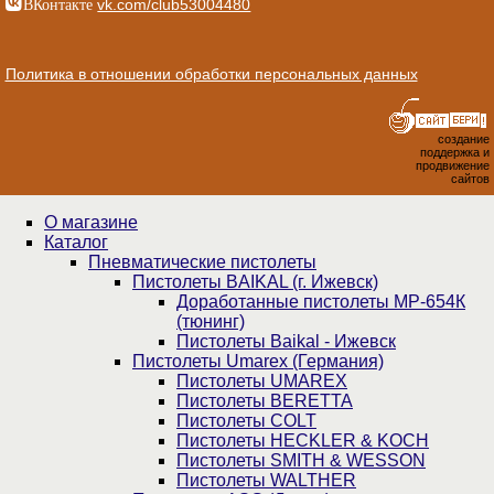
ВКонтакте
vk.com/club53004480
Политика в отношении обработки персональных данных
создание
поддержка и
продвижение
сайтов
О магазине
Каталог
Пнев­ма­ти­чес­кие пистолеты
Пистолеты BAIKAL (г. Ижевск)
Доработанные пистолеты МР-654К
(тюнинг)
Пистолеты Baikal - Ижевск
Пистолеты Umarex (Германия)
Пистолеты UMAREX
Пистолеты BERETTA
Пистолеты COLT
Пистолеты HECKLER & KOCH
Пистолеты SMITH & WESSON
Пистолеты WALTHER