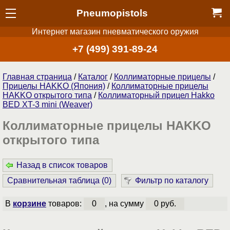
Pneumopistols
Интернет магазин пневматического оружия
+7 (499) 391-89-24
Главная страница
/
Каталог
/
Коллиматорные прицелы
/
Прицелы HAKKO (Япония)
/
Коллиматорные прицелы
HAKKO открытого типа
/
Коллиматорный прицел Hakko
BED XT-3 mini (Weaver)
Коллиматорные прицелы HAKKO
открытого типа
Назад в список товаров
Сравнительная таблица (
0
)
Фильтр по каталогу
В
корзине
товаров:
0
, на сумму
0 руб.