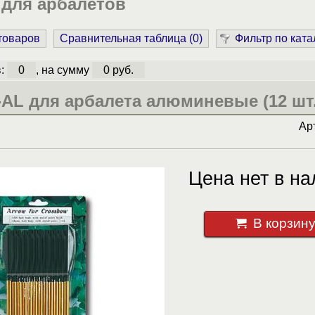
 для арбалетов
 товаров
Сравнительная таблица (
0
)
Фильтр по ката
в:
0
, на сумму
0 руб.
AL для арбалета алюминевые (12 шт.
Ар
Цена нет в на
В корзин