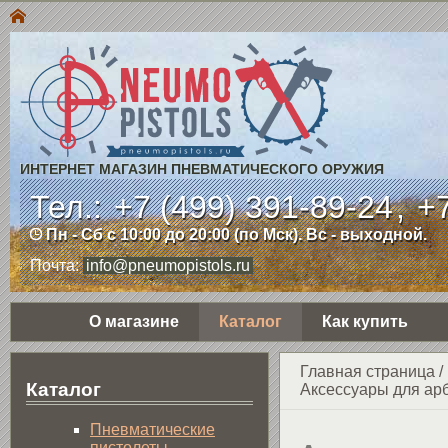
ИНТЕРНЕТ МАГАЗИН ПНЕВМАТИЧЕСКОГО ОРУЖИЯ
Тел.:
+7 (499) 391-89-24
,
+7
Пн - Сб с 10:00 до 20:00 (по Мск). Вс - выходной.
Почта:
info@pneumopistols.ru
О магазине
Каталог
Как купить
Главная страница
/
Каталог
Аксессуары для ар
Пнев­ма­ти­чес­кие
пистолеты