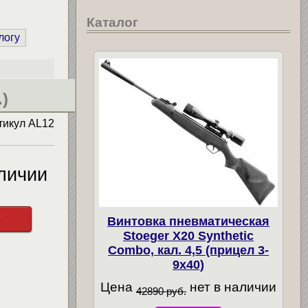
Каталог
логу
)
тикул
AL12
личии
у
Винтовка пневматическая
Stoeger X20 Synthetic
Combo, кал. 4,5 (прицел 3-
9х40)
Цена
нет в наличии
42890 руб.