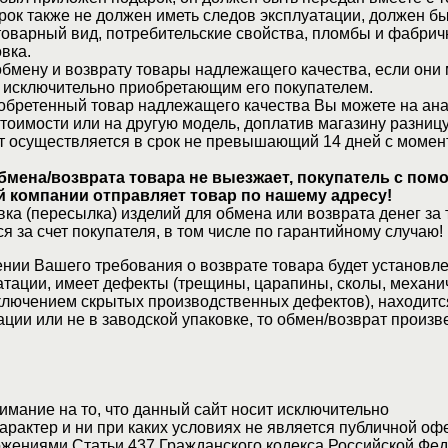
рок также не должен иметь следов эксплуатации, должен б
товарный вид, потребительские свойства, пломбы и фабрич
вка.
бмену и возврату товары надлежащего качества, если они 
 исключительно приобретающим его покупателем.
обретенный товар надлежащего качества Вы можете на ан
стоимости или на другую модель, доплатив магазину разницу
т осуществляется в срок не превышающий 14 дней с момен
бмена/возврата товара не выезжает, покупатель с по
 компании отправляет товар по нашему адресу!
ка (пересылка) изделий для обмена или возврата денег за 
я за счет покупателя, в том числе по гарантийному случаю!
нии Вашего требования о возврате товара будет установле
атации, имеет дефекты (трещины, царапины, сколы, механи
ключением скрытых производственных дефектов), находитс
ции или не в заводской упаковке, то обмен/возврат произв
мание на то, что данный сайт носит исключительно
актер и ни при каких условиях не является публичной оф
жениями Статьи 437 Гражданского кодекса Российской Фед