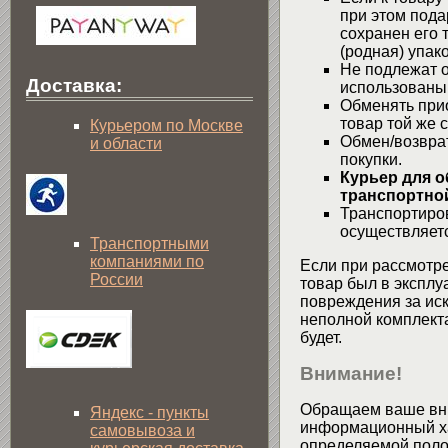
при этом пода
сохранен его 
(родная) упако
Не подлежат о
Доставка:
использованы
Обменять при
товар той же 
Курьером по Москве
Обмен/возвра
и области
покупки.
Курьер для о
транспортной
Транспортиров
осуществляетс
Транспортными
компаниями по
Если при рассмотре
России
товар был в эксплу
повреждения за ис
неполной комплекта
будет.
Внимание!
Обращаем ваше вни
Яндекс - пункты
информационный хар
самовывоза и
определяемой поло