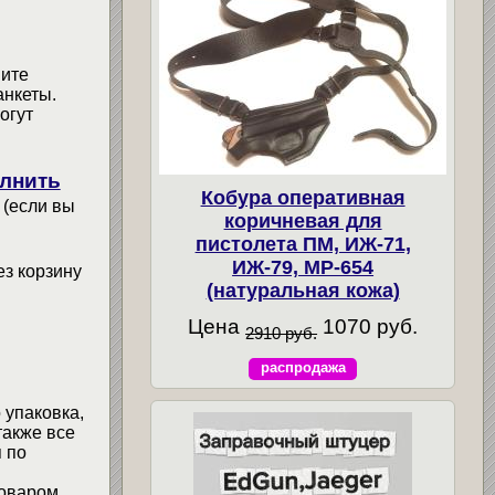
мите
анкеты.
огут
лнить
Кобура оперативная
 (если вы
коричневая для
пистолета ПМ, ИЖ-71,
ИЖ-79, МР-654
ез корзину
(натуральная кожа)
Цена
1070 руб.
2910 руб.
распродажа
 упаковка,
также все
 по
товаром,