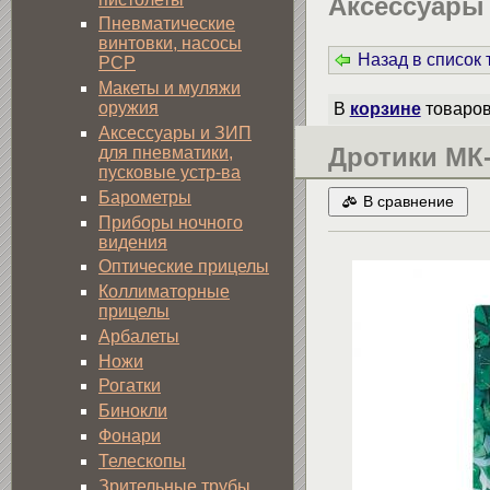
Аксессуары
Пневматические
винтовки, насосы
Назад в список
PCP
Макеты и муляжи
оружия
В
корзине
товаро
Аксессуары и ЗИП
Дротики МК-
для пневматики,
пусковые устр-ва
Барометры
В сравнение
Приборы ночного
видения
Оптические прицелы
Коллиматорные
прицелы
Арбалеты
Ножи
Рогатки
Бинокли
Фонари
Телескопы
Зрительные трубы