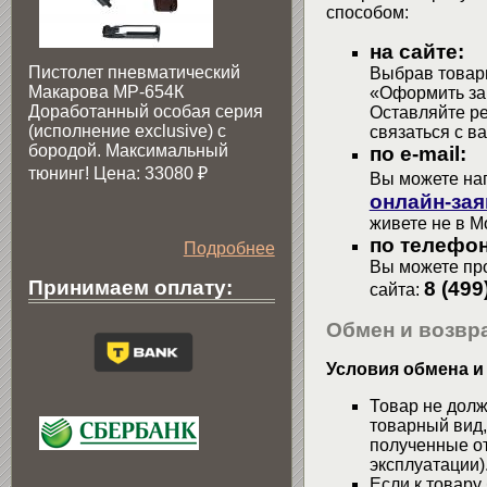
способом:
на сайте:
Пистолет пневматический
Выбрав товары
Макарова МР-654К
«Оформить зак
Доработанный особая серия
Оставляйте р
(исполнение exclusive) c
связаться с в
бородой. Максимальный
по e-mail:
тюнинг! Цена: 33080
₽
Вы можете на
онлайн-зая
живете не в М
по телефон
Подробнее
Вы можете про
Принимаем оплату:
8 (499
сайта:
Обмен и возвра
Условия обмена и
Товар не долж
товарный вид,
полученные от
эксплуатации)
Если к товару