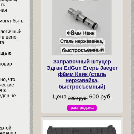
ыть
ная
могут быть
алогичный
 в цене.
та
мощью
Заправочный штуцер
товар
Эдган EdGun Егерь Jaeger
ф8мм Квик (сталь
но, что
нержавейка,
ческие
быстросъемный)
я в
еден не
Цена
600 руб.
2290 руб.
распродажа
ертой,
ерации.