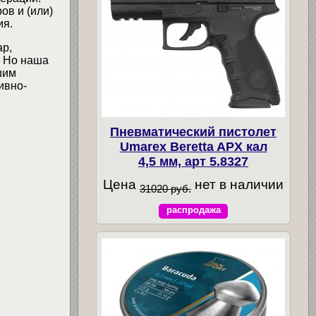
ов и (или)
ия.
ар,
. Но наша
шим
ивно-
Пневматический пистолет
Umarex Beretta APX кал
4,5 мм, арт 5.8327
Цена
нет в наличии
31020 руб.
распродажа