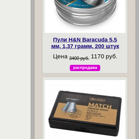
Пули H&N Baracuda 5,5
мм, 1,37 грамм, 200 штук
Цена
1170 руб.
3400 руб.
распродажа