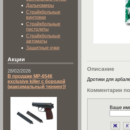
Дальномеры
Страйкбольные
винтовки
Страйкбольные
пистолеты
Страйкбольные
автоматы
Защитные очки
Акции
Описание
28/02/2026
В продаже МР-654К
Дротики для арбале
exclusive killer с бородой
(максимальный тюнинг)!
Комментарии по
Ваше имя
Ж
К