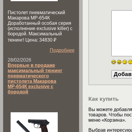
Пистолет пневматический
Макарова МР-654К
Доработанный особая серия
(исполнение exclusive killer) с
бородой. Максимальный
тюнинг! Цена: 34830
₽
Подробнее
28/02/2026
Впервые в продаже
максимальный тюнинг
пневматического
пистолета Макарова
МР-654К exclusive с
бородой
Как купить
Вы можете добавлят
товаров. Чтобы пос
меню «Корзина».
Выбрав интересующ