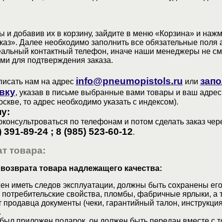
 и добавив их в корзину, зайдите в меню «Корзина» и наж
аз». Далее необходимо заполнить все обязательные поля 
еальный контактный телефон, иначе наши менеджеры не см
ами для подтверждения заказа.
info@pneumopistols.ru
запо
писать нам на адрес
или
вку
, указав в письме выбранные вами товары и ваш адрес
оскве, то адрес необходимо указать с индексом).
у:
консультроваться по телефонам и потом сделать заказ чер
) 391-89-24 ; 8 (985) 523-60-12
.
т товара:
 возврата товара надлежащего качества:
ен иметь следов эксплуатации, должны быть сохранены его
 потребительские свойства, пломбы, фабричные ярлыки, а 
 продавца документы (чеки, гарантийный талон, инструкция
.
 был приложен подарок, он должен быть передан вместе с 