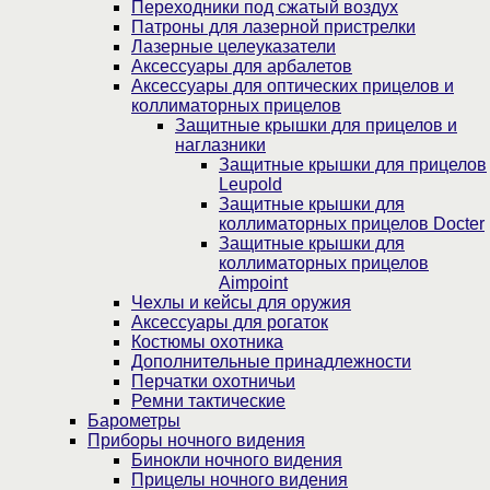
Переходники под сжатый воздух
Патроны для лазерной пристрелки
Лазерные целеуказатели
Аксессуары для арбалетов
Аксессуары для оптических прицелов и
коллиматорных прицелов
Защитные крышки для прицелов и
наглазники
Защитные крышки для прицелов
Leupold
Защитные крышки для
коллиматорных прицелов Docter
Защитные крышки для
коллиматорных прицелов
Aimpoint
Чехлы и кейсы для оружия
Аксессуары для рогаток
Костюмы охотника
Дополнительные принадлежности
Перчатки охотничьи
Ремни тактические
Барометры
Приборы ночного видения
Бинокли ночного видения
Прицелы ночного видения