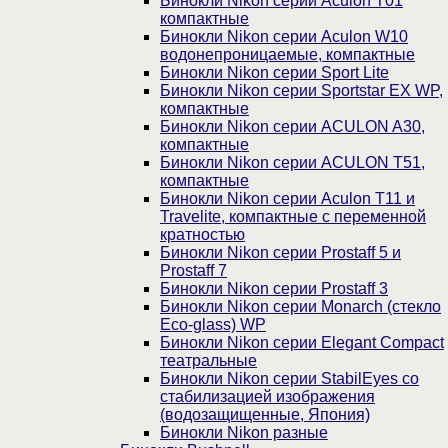
Бинокли Nikon серии Aculon T01
компактные
Бинокли Nikon серии Aculon W10
водонепроницаемые, компактные
Бинокли Nikon серии Sport Lite
Бинокли Nikon серии Sportstar EX WP,
компактные
Бинокли Nikon серии ACULON A30,
компактные
Бинокли Nikon серии ACULON Т51,
компактные
Бинокли Nikon серии Aculon T11 и
Travelite, компактные с переменной
кратностью
Бинокли Nikon серии Prostaff 5 и
Prostaff 7
Бинокли Nikon серии Prostaff 3
Бинокли Nikon серии Monarch (стекло
Eco-glass) WP
Бинокли Nikon серии Elegant Compact
театральные
Бинокли Nikon серии StabilEyes со
стабилизацией изображения
(водозащищенные, Япония)
Бинокли Nikon разные