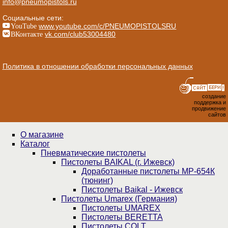
info@pneumopistols.ru
Социальные сети:
YouTube
www.youtube.com/c/PNEUMOPISTOLSRU
ВКонтакте
vk.com/club53004480
Политика в отношении обработки персональных данных
создание
поддержка и
продвижение
сайтов
О магазине
Каталог
Пнев­ма­ти­чес­кие пистолеты
Пистолеты BAIKAL (г. Ижевск)
Доработанные пистолеты МР-654К
(тюнинг)
Пистолеты Baikal - Ижевск
Пистолеты Umarex (Германия)
Пистолеты UMAREX
Пистолеты BERETTA
Пистолеты COLT