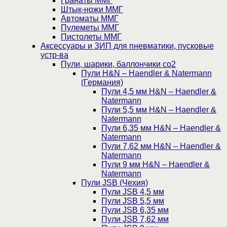
Гранаты ММГ
Штык-ножи ММГ
Автоматы ММГ
Пулеметы ММГ
Пистолеты ММГ
Аксессуары и ЗИП для пневматики, пусковые
устр-ва
Пули, шарики, баллончики со2
Пули H&N – Haendler & Natermann
(Германия)
Пули 4,5 мм H&N – Haendler &
Natermann
Пули 5,5 мм H&N – Haendler &
Natermann
Пули 6,35 мм H&N – Haendler &
Natermann
Пули 7,62 мм H&N – Haendler &
Natermann
Пули 9 мм H&N – Haendler &
Natermann
Пули JSB (Чехия)
Пули JSB 4,5 мм
Пули JSB 5,5 мм
Пули JSB 6,35 мм
Пули JSB 7,62 мм