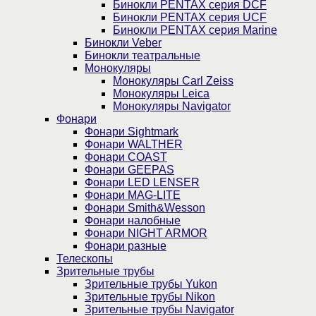
Бинокли PENTAX серия DCF
Бинокли PENTAX серия UCF
Бинокли PENTAX серия Marine
Бинокли Veber
Бинокли театральные
Монокуляры
Монокуляры Carl Zeiss
Монокуляры Leica
Монокуляры Navigator
Фонари
Фонари Sightmark
Фонари WALTHER
Фонари COAST
Фонари GEEPAS
Фонари LED LENSER
Фонари MAG-LITE
Фонари Smith&Wesson
Фонари налобные
Фонари NIGHT ARMOR
Фонари разные
Телескопы
Зрительные трубы
Зрительные трубы Yukon
Зрительные трубы Nikon
Зрительные трубы Navigator