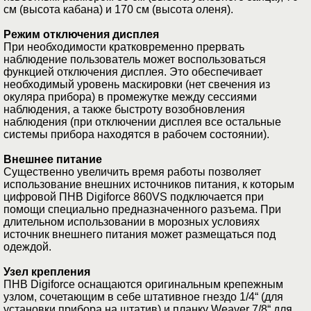
см (высота кабана) и 170 см (высота оленя).
Режим отключения дисплея
При необходимости кратковременно прервать
наблюдение пользователь может воспользоваться
функцией отключения дисплея. Это обеспечивает
необходимый уровень маскировки (нет свечения из
окуляра прибора) в промежутке между сессиями
наблюдения, а также быстроту возобновления
наблюдения (при отключении дисплея все остальные
системы прибора находятся в рабочем состоянии).
Внешнее питание
Существенно увеличить время работы позволяет
использование внешних источников питания, к которым
цифровой ПНВ Digiforce 860VS подключается при
помощи специально предназначенного разъема. При
длительном использовании в морозных условиях
источник внешнего питания может размещаться под
одеждой.
Узел крепления
ПНВ Digiforce оснащаются оригинальным крепежным
узлом, сочетающим в себе штативное гнездо 1/4“ (для
установки прибора на штатив) и планку Weaver 7/8“ для