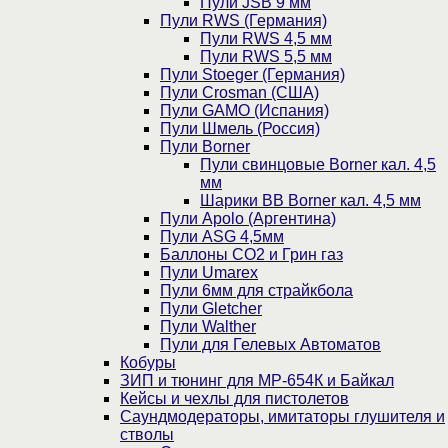
Пули JSB 9 мм
Пули RWS (Германия)
Пули RWS 4,5 мм
Пули RWS 5,5 мм
Пули Stoeger (Германия)
Пули Crosman (США)
Пули GAMO (Испания)
Пули Шмель (Россия)
Пули Borner
Пули свинцовые Borner кал. 4,5
мм
Шарики BB Borner кал. 4,5 мм
Пули Apolo (Аргентина)
Пули ASG 4,5мм
Баллоны CO2 и Грин газ
Пули Umarex
Пули 6мм для страйкбола
Пули Gletcher
Пули Walther
Пули для Гелевых Автоматов
Кобуры
ЗИП и тюнинг для МР-654К и Байкал
Кейсы и чехлы для пистолетов
Саундмодераторы, имитаторы глушителя и
стволы