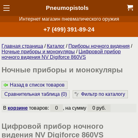
Pneumopistols
Интернет магазин пневматического оружия
+7 (499) 391-89-24
Главная страница
/
Каталог
/
Приборы ночного видения
/
Ночные приборы и монокуляры
/
Цифровой прибор
ночного видения NV Digiforce 860VS
Ночные приборы и монокуляры
Назад в список товаров
Сравнительная таблица (
0
)
Фильтр по каталогу
В
корзине
товаров:
0
, на сумму
0 руб.
Цифровой прибор ночного
видения NV Digiforce 860VS