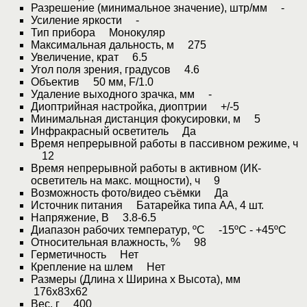
Разрешение (минимальное значение), штр/мм -
Усиление яркости -
Тип прибора Монокуляр
Максимальная дальность, м 275
Увеличение, крат 6.5
Угол поля зрения, градусов 4.6
Объектив 50 мм, F/1.0
Удаление выходного зрачка, мм -
Диоптрийная настройка, диоптрии +/-5
Минимальная дистанция фокусировки, м 5
Инфракрасный осветитель Да
Время непрерывной работы в пассивном режиме, ч
12
Время непрерывной работы в активном (ИК-
осветитель на макс. мощности), ч 9
Возможность фото/видео съёмки Да
Источник питания Батарейка типа АА, 4 шт.
Напряжение, В 3.8-6.5
Диапазон рабочих температур, ºС -15ºС - +45ºС
Относительная влажность, % 98
Герметичность Нет
Крепление на шлем Нет
Размеры (Длина x Ширина x Высота), мм
176x83x62
Вес, г 400