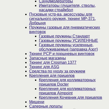
Саундмодераторы
Имитаторы глушителя, стволы,
насадки страйкбол
Пусковые устр-ва, аксессуары для
сигнального оружия, тюнинг МР-371,
Добрыня
Пружины газовые для пневматических
винтовок
Газовые пружины Стандарт
Газовые пружины УСИЛЕННЫЕ
Газовые пружины усиленные,
обслуживаемые (заправка Азот)
Тюнинг PCP и поршневых винтовок
Запасные магазины
Тюнинг для Crosman 1377
Тюнинг для ASG
Средства по уходу за оружием
Крепления для прицелов
Крепления для коллиматорных
прицелов Docter
Крепления для коллиматорных
прицелов Aimpoint
Крепления Кочевник для прицелов
Мишени
Саперные лопаты