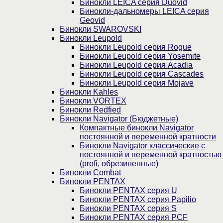
Бинокли LEICA серия Duovid
Бинокли-дальномеры LEICA серия
Geovid
Бинокли SWAROVSKI
Бинокли Leupold
Бинокли Leupold серия Rogue
Бинокли Leupold серия Yosemite
Бинокли Leupold серия Acadia
Бинокли Leupold серия Cascades
Бинокли Leupold серия Mojave
Бинокли Kahles
Бинокли VORTEX
Бинокли Redfied
Бинокли Navigator (Бюджетные)
Компактные бинокли Navigator
постоянной и переменной кратности
Бинокли Navigator классические с
постоянной и переменной кратностью
(profi, обрезиненные)
Бинокли Combat
Бинокли PENTAX
Бинокли PENTAX серия U
Бинокли PENTAX серия Papilio
Бинокли PENTAX серия S
Бинокли PENTAX серия PCF