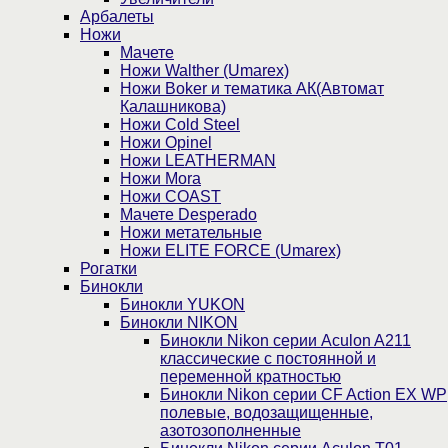
Арбалеты
Ножи
Мачете
Ножи Walther (Umarex)
Ножи Boker и тематика АК(Автомат
Калашникова)
Ножи Cold Steel
Ножи Opinel
Ножи LEATHERMAN
Ножи Mora
Ножи COAST
Мачете Desperado
Ножи метательные
Ножи ELITE FORCE (Umarex)
Рогатки
Бинокли
Бинокли YUKON
Бинокли NIKON
Бинокли Nikon серии Aculon A211
классические с постоянной и
переменной кратностью
Бинокли Nikon серии СF Action EX WP
полевые, водозащищенные,
азотозополненные