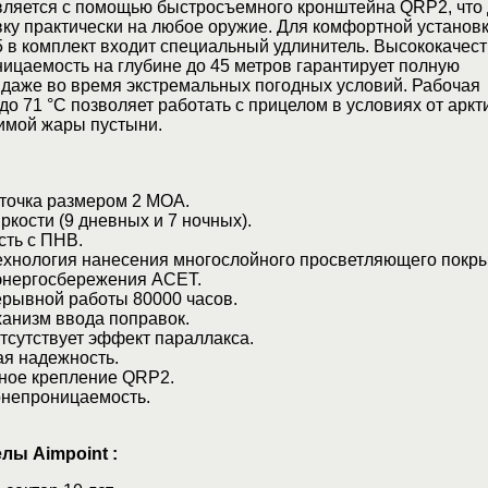
вляется с помощью быстросъемного кронштейна QRP2, что 
ку практически на любое оружие. Для комфортной установк
 в комплект входит специальный удлинитель. Высококачес
ицаемость на глубине до 45 метров гарантирует полную
 даже во время экстремальных погодных условий. Рабочая
 до 71 °С позволяет работать с прицелом в условиях от аркт
имой жары пустыни.
очка размером 2 МОА.
кости (9 дневных и 7 ночных).
ть с ПНВ.
нология нанесения многослойного просветляющего покры
нергосбережения АСЕТ.
ывной работы 80000 часов.
низм ввода поправок.
сутствует эффект параллакса.
я надежность.
ое крепление QRP2.
непроницаемость.
лы Aimpoint :