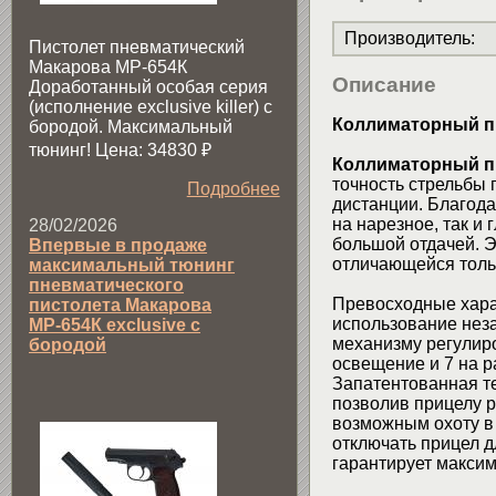
Производитель
:
Пистолет пневматический
Макарова МР-654К
Описание
Доработанный особая серия
(исполнение exclusive killer) с
Коллиматорный п
бородой. Максимальный
тюнинг! Цена: 34830
₽
Коллиматорный п
точность стрельбы
Подробнее
дистанции. Благод
на нарезное, так и
28/02/2026
большой отдачей. 
Впервые в продаже
отличающейся толь
максимальный тюнинг
пневматического
Превосходные хара
пистолета Макарова
использование нез
МР-654К exclusive с
механизму регулиро
бородой
освещение и 7 на р
Запатентованная т
позволив прицелу р
возможным охоту в 
отключать прицел д
гарантирует макси