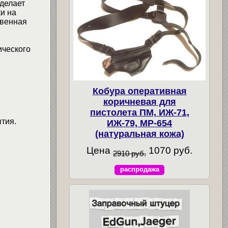
делает
и на
твенная
ического
Кобура оперативная
коричневая для
пистолета ПМ, ИЖ-71,
тия.
ИЖ-79, МР-654
(натуральная кожа)
Цена
1070 руб.
2910 руб.
распродажа