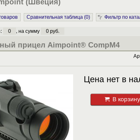
mpoint (Швеция)
 товаров
Сравнительная таблица (
0
)
Фильтр по ката
в:
0
, на сумму
0 руб.
ный прицел Aimpoint® CompM4
Ар
Цена нет в на
В корзин