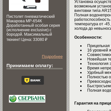
Установка осущест
возможным установ
винтовки типа AR15
Полная водонепрон
Пистолет пневматический
работоспособность
Макарова МР-654К
температура от -45
Доработанный особая серия
холода до невынос
(исполнение exclusive) c
бородой. Максимальный
Особенности:
тюнинг! Цена: 33080
₽
Прицельная т
16 уровней яр
Совместимос
Подробнее
Новейшая тех
Технология э
Принимаем оплату:
Время непрер
Удобный меха
Полностью от
Превосходна
Быстросъемн
Полная водо
Гарантия на прице