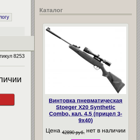
Каталог
логу
тикул
8253
личии
у
Винтовка пневматическая
Stoeger X20 Synthetic
Combo, кал. 4,5 (прицел 3-
9х40)
Цена
нет в наличии
42890 руб.