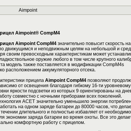
Aimpoint
рицел Aimpoint® CompM4
рицел Aimpoint CompM4
значительно повысит скорость н
 по движущимся и неподвижным целям на небольшой и сре
аря своим превосходным характеристикам может устанавлив
 гладкоствольное оружие любого в том числе крупного калиб
Эта модель также поставляется в модификации CompM4s
ко расположением аккумуляторного отсека.
ктеристики прицела
Aimpoint CompM4
позволяют продолж
ависимо от освещения благодаря гибкому 16-ти уровневому
вки яркости подсветки из которых 9 ориентированы на дне
аботу совместно с ночными приборами всех поколений.
ехнология ACET значительно уменьшило энергии потребле
аботать на одном заряде батареи до 80000 часов, что делае
течении длительного и полностью избавляет от необходимо
ля экономии заряда батареи во время охоты. Все это делае
мально комфортную работу с прицелом.