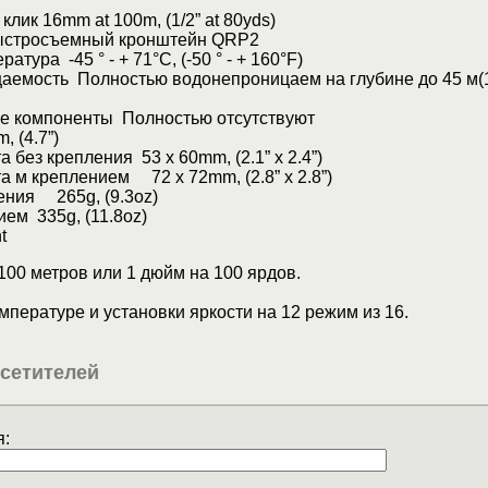
клик 16mm at 100m, (1/2” at 80yds)
ыстросъемный кронштейн QRP2
атура -45 ° - + 71°С, (-50 ° - + 160°F)
аемость Полностью водонепроницаем на глубине до 45 м(
е компоненты Полностью отсутствуют
 (4.7”)
 без крепления 53 x 60mm, (2.1” x 2.4”)
 м креплением 72 x 72mm, (2.8” x 2.8”)
ения 265g, (9.3oz)
ием 335g, (11.8oz)
t
 100 метров или 1 дюйм на 100 ярдов.
емпературе и установки яркости на 12 режим из 16.
сетителей
: