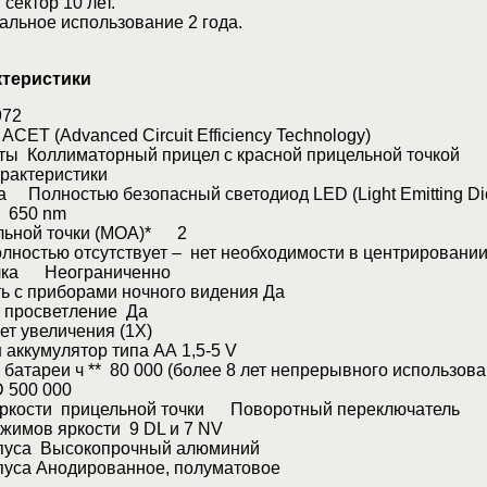
ектор 10 лет.
ьное использование 2 года.
ктеристики
972
ET (Advanced Circuit Efficiency Technology)
ты Коллиматорный прицел с красной прицельной точкой
рактеристики
а Полностью безопасный светодиод LED (Light Emitting Di
 650 nm
льной точки (МОА)* 2
ностью отсутствует – нет необходимости в центрировани
ачка Неограниченно
ь с приборами ночного видения Да
 просветление Да
т увеличения (1X)
аккумулятор типа АА 1,5-5 V
батареи ч ** 80 000 (более 8 лет непрерывного использова
 500 000
яркости прицельной точки Поворотный переключатель
жимов яркости 9 DL и 7 NV
пуса Высокопрочный алюминий
пуса Анодированное, полуматовое