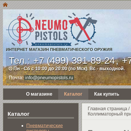
ИНТЕРНЕТ МАГАЗИН ПНЕВМАТИЧЕСКОГО ОРУЖИЯ
Тел.:
+7 (499) 391-89-24
,
+7
Пн - Сб с 10:00 до 20:00 (по Мск). Вс - выходной.
Почта:
info@pneumopistols.ru
О магазине
Каталог
Как купить
Главная страница
/
Каталог
Коллиматорный пр
Пнев­ма­ти­чес­кие
пистолеты