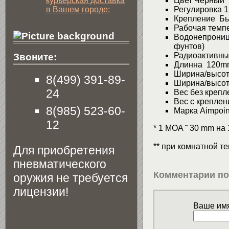
курьерская доставка
Цвет Черный
в Вашем городе:
Регулировка 1 
Крепление Б
Рабочая темпер
Водонепрониц
фунтов)
Радиоактивны
Звоните:
Длинна 120mm,
Ширина/высота
8(499) 391-89-
Ширина/высота
24
Вес без крепл
Вес с креплен
8(985) 523-60-
Марка Aimpoin
12
* 1 MOA ˜ 30 mm на
** при комнатной т
Для приобретения
пневматического
Комментарии по
оружия не требуется
лицензии!
Ваше имя