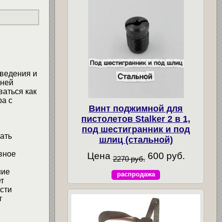
аведения и
дней
аться как
ра с
Винт поджимной для
пистолетов Stalker 2 в 1,
под шестигранник и под
ать
шлиц (стальной)
вное
Цена
600 руб.
2270 руб.
ние
распродажа
т
сти
т