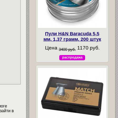
Пули H&N Baracuda 5,5
мм, 1,37 грамм, 200 штук
Цена
1170 руб.
3400 руб.
распродажа
логе
зайти в