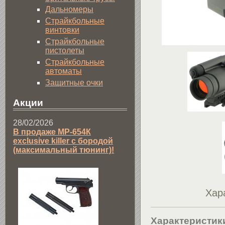
Дальномеры
Страйкбольные
винтовки
Страйкбольные
пистолеты
Страйкбольные
автоматы
Защитные очки
Акции
28/02/2026
В продаже МР-654К
exclusive killer с бородой
(максимальный тюнинг)!
Хар
Характеристик