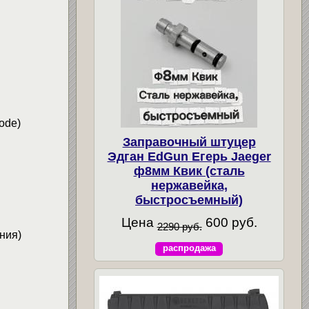
ode)
Заправочный штуцер
Эдган EdGun Егерь Jaeger
и
ф8мм Квик (сталь
нержавейка,
быстросъемный)
Цена
600 руб.
2290 руб.
ния)
распродажа