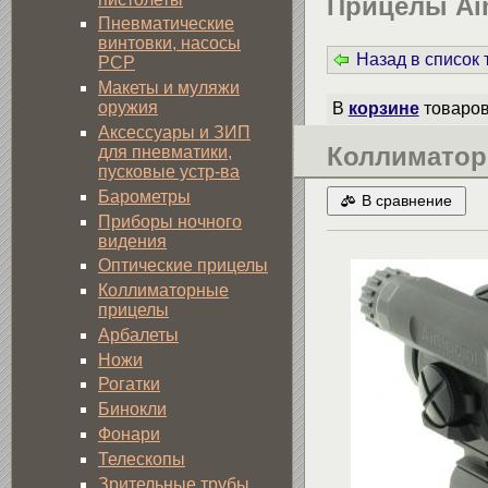
Прицелы Ai
Пневматические
винтовки, насосы
Назад в список
PCP
Макеты и муляжи
оружия
В
корзине
товаро
Аксессуары и ЗИП
Коллиматор
для пневматики,
пусковые устр-ва
Барометры
В сравнение
Приборы ночного
видения
Оптические прицелы
Коллиматорные
прицелы
Арбалеты
Ножи
Рогатки
Бинокли
Фонари
Телескопы
Зрительные трубы