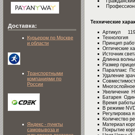
Гражданский с
Профессионал
Технические хара
Доставка:
Артикул 11
Технология AC
Курьером по Москве
Принцип рабо
и области
Оптические ха
Источник свет
Длинна волны
Размер прице
Параллакс Пол
Транспортными
Удаление зр
компаниями по
Совместимост
России
Многослойное
Увеличение Не
Батарея Один 
Время работы 
В режиме NVD
Регулировка 
Количество ре
Яндекс - пункты
Материал кор
самовывоза и
Покрытие кор