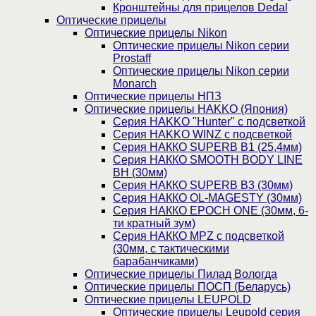
Кронштейны для прицелов Dedal
Оптические прицелы
Оптические прицелы Nikon
Оптические прицелы Nikon серии
Prostaff
Оптические прицелы Nikon серии
Monarch
Оптические прицелы НПЗ
Оптические прицелы HAKKO (Япония)
Cерия HAKKO "Hunter" с подсветкой
Серия НAKKO WINZ с подсветкой
Серия НАККО SUPERB B1 (25,4мм)
Серия НАККО SMOOTH BODY LINE
BH (30мм)
Серия НАККО SUPERB B3 (30мм)
Серия НАККО OL-MAGESTY (30мм)
Серия НАККО EPOCH ONE (30мм, 6-
ти кратный зум)
Серия НАККО MPZ с подсветкой
(30мм, c тактическими
барабанчиками)
Оптические прицелы Пилад Вологда
Оптические прицелы ПОСП (Беларусь)
Оптические прицелы LEUPOLD
Оптические прицелы Leupold серия