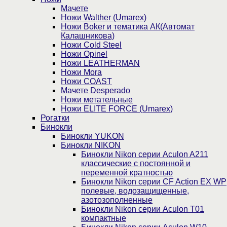
Мачете
Ножи Walther (Umarex)
Ножи Boker и тематика АК(Автомат
Калашникова)
Ножи Cold Steel
Ножи Opinel
Ножи LEATHERMAN
Ножи Mora
Ножи COAST
Мачете Desperado
Ножи метательные
Ножи ELITE FORCE (Umarex)
Рогатки
Бинокли
Бинокли YUKON
Бинокли NIKON
Бинокли Nikon серии Aculon A211
классические с постоянной и
переменной кратностью
Бинокли Nikon серии СF Action EX WP
полевые, водозащищенные,
азотозополненные
Бинокли Nikon серии Aculon T01
компактные