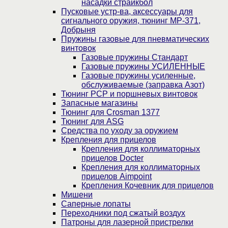
насадки страйкбол
Пусковые устр-ва, аксессуары для
сигнального оружия, тюнинг МР-371,
Добрыня
Пружины газовые для пневматических
винтовок
Газовые пружины Стандарт
Газовые пружины УСИЛЕННЫЕ
Газовые пружины усиленные,
обслуживаемые (заправка Азот)
Тюнинг PCP и поршневых винтовок
Запасные магазины
Тюнинг для Crosman 1377
Тюнинг для ASG
Средства по уходу за оружием
Крепления для прицелов
Крепления для коллиматорных
прицелов Docter
Крепления для коллиматорных
прицелов Aimpoint
Крепления Кочевник для прицелов
Мишени
Саперные лопаты
Переходники под сжатый воздух
Патроны для лазерной пристрелки