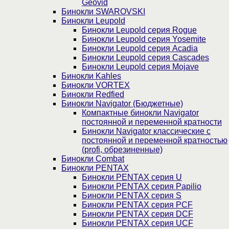
Geovid
Бинокли SWAROVSKI
Бинокли Leupold
Бинокли Leupold серия Rogue
Бинокли Leupold серия Yosemite
Бинокли Leupold серия Acadia
Бинокли Leupold серия Cascades
Бинокли Leupold серия Mojave
Бинокли Kahles
Бинокли VORTEX
Бинокли Redfied
Бинокли Navigator (Бюджетные)
Компактные бинокли Navigator
постоянной и переменной кратности
Бинокли Navigator классические с
постоянной и переменной кратностью
(profi, обрезиненные)
Бинокли Combat
Бинокли PENTAX
Бинокли PENTAX серия U
Бинокли PENTAX серия Papilio
Бинокли PENTAX серия S
Бинокли PENTAX серия PCF
Бинокли PENTAX серия DCF
Бинокли PENTAX серия UCF