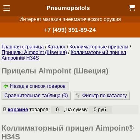
Pneumopistols
Интернет магазин пневматического оружия
+7 (499) 391-89-24
Главная страница
/
Каталог
/
Коллиматорные прицелы
/
Прицелы Aimpoint (Швеция)
/
Коллиматорный прицел
Aimpoint® H34S
Прицелы Aimpoint (Швеция)
Назад в список товаров
Сравнительная таблица (
0
)
Фильтр по каталогу
В
корзине
товаров:
0
, на сумму
0 руб.
Коллиматорный прицел Aimpoint®
H34S