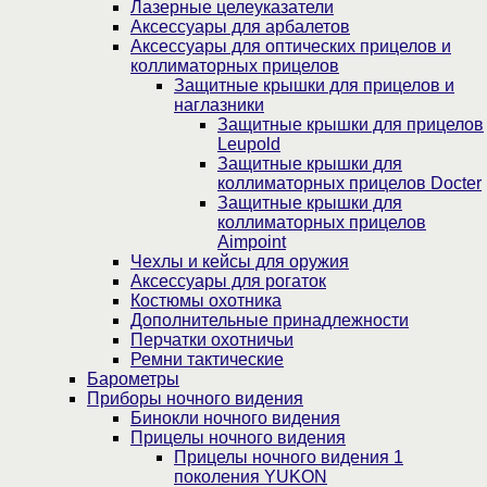
Лазерные целеуказатели
Аксессуары для арбалетов
Аксессуары для оптических прицелов и
коллиматорных прицелов
Защитные крышки для прицелов и
наглазники
Защитные крышки для прицелов
Leupold
Защитные крышки для
коллиматорных прицелов Docter
Защитные крышки для
коллиматорных прицелов
Aimpoint
Чехлы и кейсы для оружия
Аксессуары для рогаток
Костюмы охотника
Дополнительные принадлежности
Перчатки охотничьи
Ремни тактические
Барометры
Приборы ночного видения
Бинокли ночного видения
Прицелы ночного видения
Прицелы ночного видения 1
поколения YUKON