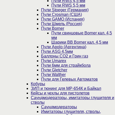
Пули RWS 4,5 мм
Пули RWS 5,5 мм
Пули Stoeger (Германия)
Пули Crosman (США)
Пули GAMO (Испания)
Пули Шмель (Россия)
Пули Borner
Пули свинцовые Borner кал. 4,5
мм
Шарики BB Borner кал. 4,5 мм
Пули Apolo (Аргентина)
Пули ASG 4,5мм
Баллоны CO2 и Грин газ
Пули Umarex
Пули 6мм для страйкбола
Пули Gletcher
Пули Walther
Пули для Гелевых Автоматов
Кобуры
ЗИП и тюнинг для МР-654К и Байкал
Кейсы и чехлы для пистолетов
Саундмодераторы, имитаторы глушителя и
стволы
Саундмодераторы
Имитаторы глушителя, стволы,