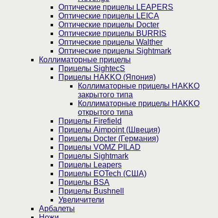
Оптические прицелы LEAPERS
Оптические прицелы LEICA
Оптические прицелы Docter
Оптические прицелы BURRIS
Оптические прицелы Walther
Оптические прицелы Sightmark
Коллиматорные прицелы
Прицелы SightecS
Прицелы HAKKO (Япония)
Коллиматорные прицелы HAKKO
закрытого типа
Коллиматорные прицелы HAKKO
открытого типа
Прицелы Firefield
Прицелы Aimpoint (Швеция)
Прицелы Docter (Германия)
Прицелы VOMZ PILAD
Прицелы Sightmark
Прицелы Leapers
Прицелы EOTech (США)
Прицелы BSA
Прицелы Bushnell
Увеличители
Арбалеты
Ножи