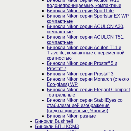
Бинокли Nikon серии Aculon W10
водонепроницаемые, компактные
Бинокли Nikon серии Sport Lite
Бинокли Nikon серии Sportstar EX WP,
компактные
Бинокли Nikon серии ACULON A30,
компактные
Бинокли Nikon серии ACULON Т51,
компактные
Бинокли Nikon серии Aculon T11 и
Travelite, компактные с переменной
кратностью
Бинокли Nikon серии Prostaff 5 и
Prostaff 7
Бинокли Nikon серии Prostaff 3
Бинокли Nikon серии Monarch (стекло
Eco-glass) WP
Бинокли Nikon серии Elegant Compact
театральные
Бинокли Nikon серии StabilEyes со
стабилизацией изображения
(водозащищенные, Япония)
Бинокли Nikon разные
Бинокли Bushnell
Бинокли БПЦ КОМЗ