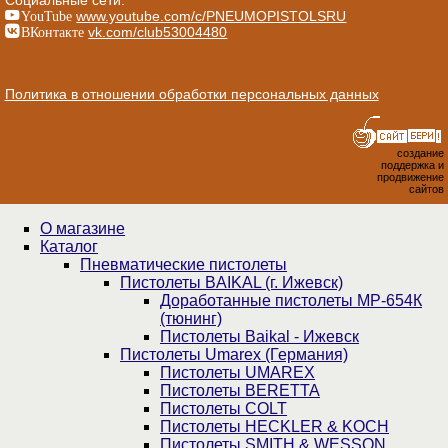
YouTube
www.youtube.com/c/PNEUMOPISTOLSRU
ВКонтакте
vk.com/club53004480
Политика в отношении обработки персональных данных
создание
поддержка и
продвижение
сайтов
О магазине
Каталог
Пнев­ма­ти­чес­кие пистолеты
Пистолеты BAIKAL (г. Ижевск)
Доработанные пистолеты МР-654К
(тюнинг)
Пистолеты Baikal - Ижевск
Пистолеты Umarex (Германия)
Пистолеты UMAREX
Пистолеты BERETTA
Пистолеты COLT
Пистолеты HECKLER & KOCH
Пистолеты SMITH & WESSON