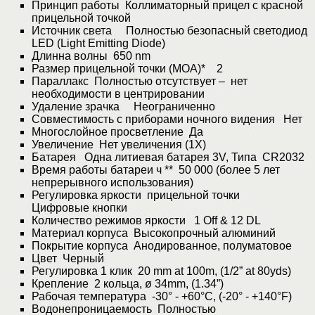
Принцип работы Коллиматорный прицел с красной
прицельной точкой
Источник света Полностью безопасный светодиод
LED (Light Emitting Diode)
Длинна волны 650 nm
Размер прицельной точки (МОА)* 2
Параллакс Полностью отсутствует – нет
необходимости в центрировании
Удаление зрачка Неограниченно
Совместимость с приборами ночного видения Нет
Многослойное просветление Да
Увеличение Нет увеличения (1X)
Батарея Одна литиевая батарея 3V, Типа CR2032
Время работы батареи ч ** 50 000 (более 5 лет
непрерывного использования)
Регулировка яркости прицельной точки
Цифровые кнопки
Количество режимов яркости 1 Off & 12 DL
Материал корпуса Высокопрочный алюминий
Покрытие корпуса Анодированное, полуматовое
Цвет Черный
Регулировка 1 клик 20 mm at 100m, (1/2” at 80yds)
Крепление 2 кольца, ø 34mm, (1.34”)
Рабочая температура -30° - +60°C, (-20° - +140°F)
Водонепроницаемость Полностью