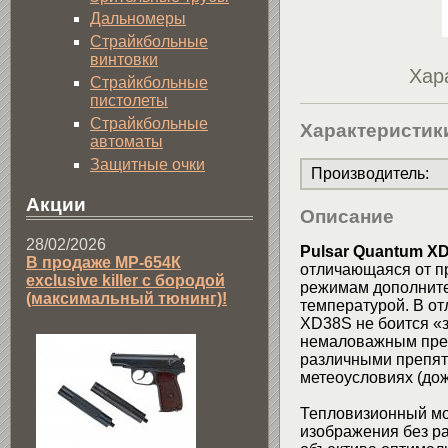
Дальномеры
Страйкбольные
винтовки
Хар
Страйкбольные
пистолеты
Страйкбольные
Характеристик
автоматы
Защитные очки
Производитель
:
Акции
Описание
28/02/2026
Pulsar Quantum X
В продаже МР-654К
отличающаяся от 
exclusive killer с бородой
режимам дополните
(максимальный тюнинг)!
температурой. В о
XD38S не боится «з
немаловажным преи
различными препятст
метеоусловиях (дождь
Тепловизионный м
изображения без р