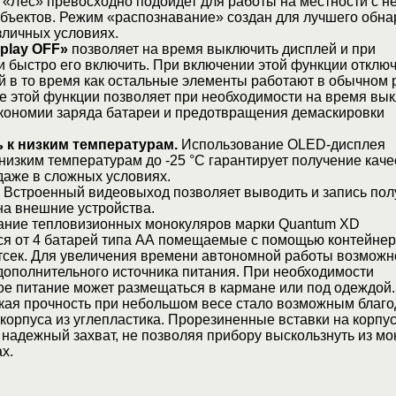
 «Лес» превосходно подойдет для работы на местности с 
объектов. Режим «распознавание» создан для лучшего обн
зличных условиях.
play OFF»
позволяет на время выключить дисплей и при
 быстро его включить. При включении этой функции отклю
й в то время как остальные элементы работают в обычном 
 этой функции позволяет при необходимости на время вы
экономии заряда батареи и предотвращения демаскировки
 к низким температурам.
Использование OLED-дисплея
 низким температурам до -25 °C гарантирует получение кач
даже в сложных условиях.
Встроенный видеовыход позволяет выводить и запись по
а внешние устройства.
ние тепловизионных монокуляров марки Quantum XD
я от 4 батарей типа АА помещаемые с помощью контейнер
тсек. Для увеличения времени автономной работы возможн
ополнительного источника питания. При необходимости
е питание может размещаться в кармане или под одеждой.
ая прочность при небольшом весе стало возможным благо
корпуса из углепластика. Прорезиненные вставки на корпу
надежный захват, не позволяя прибору выскользнуть из мо
х.