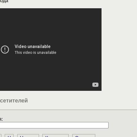
ода
сетителей
: