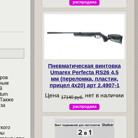
распродажа
Пневматическая винтовка
Umarex Perfecta RS26 4,5
оров
мм (переломка, пластик,
мным
прицел 4x20) арт 2.4907-1
й
tum
Цена
нет в наличии
17140 руб.
 Также
за
распродажа
ткого
ры