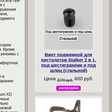
тосилу при
е с
аружения
еня,
ходимого
 серии
м. Кроме
 режимы с
Винт поджимной для
пистолетов Stalker 2 в 1,
омфортное
под шестигранник и под
шлиц (стальной)
о и
Цена
600 руб.
2270 руб.
заранее
распродажа
tum XD
ичные
льно
низкой