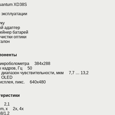
uantum XD38S
 эксплуатации
уку
й адаптер
тейнер батарей
чистки оптики
талон
поненты
микроболометра 384x288
ы кадров, Гц 50
 диапазон чувствительности, мкм 7,7 … 13,2
 OLED
исплея, пикс. 640x480
теристики
x 2,1
m, x 2х, 4х
8/1.2