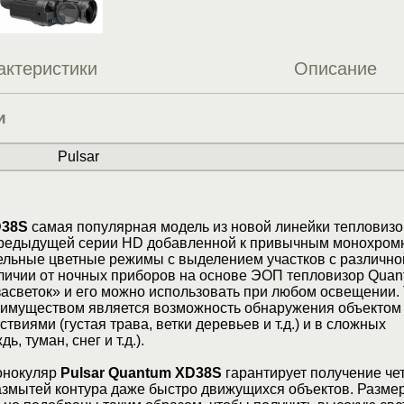
актеристики
Описание
и
Pulsar
D38S
самая популярная модель из новой линейки тепловиз
предыдущей серии HD добавленной к привычным монохро
льные цветные режимы с выделением участков с различно
тличии от ночных приборов на основе ЭОП тепловизор Quan
асветок» и его можно использовать при любом освещении.
муществом является возможность обнаружения объектом 
виями (густая трава, ветки деревьев и т.д.) и в сложных
, туман, снег и т.д.).
онокуляр
Pulsar Quantum XD38S
гарантирует получение че
азмытей контура даже быстро движущихся объектов. Разме