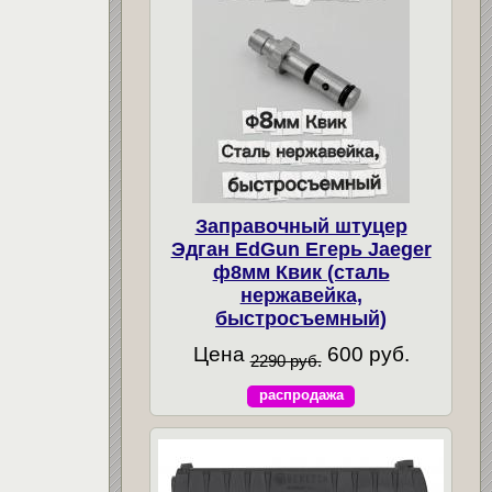
Заправочный штуцер
Эдган EdGun Егерь Jaeger
ф8мм Квик (сталь
нержавейка,
быстросъемный)
Цена
600 руб.
2290 руб.
распродажа