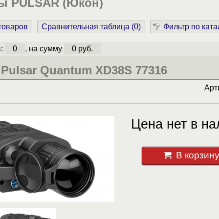
ы PULSAR (Юкон)
 товаров
Сравнительная таблица (
0
)
Фильтр по ката
в:
0
, на сумму
0 руб.
Pulsar Quantum XD38S 77316
Арт
Цена нет в на
В корзин