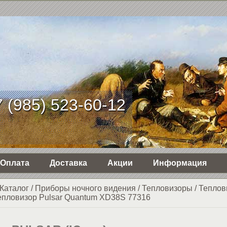
 (985) 523-60-12
Оплата
Доставка
Акции
Информация
Каталог
/
Приборы ночного видения
/
Тепловизоры
/
Теплов
епловизор Pulsar Quantum XD38S 77316