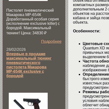
объектива оптималь
компактных размера
дополнительным 2-
Пистолет пневматический
объектов на рассто
Макарова МР-654К
кабана и зайца поз
Доработанный особая серия
объекта.
(исполнение exclusive killer) с
бородой. Максимальный
Особенности:
тюнинг! Цена: 34830
₽
Подробнее
Цветовые сх
Quantum XD яв
28/02/2026
привычных мо
Впервые в продаже
выделением бо
максимальный тюнинг
Частота обно
пневматического
наблюдение д
пистолета Макарова
изображение б
МР-654К exclusive с
Определение
бородой
быстрого изме
известных разм
предусмотрен
Режимы рабо
предусмотрен
условия набл
облегчит обна