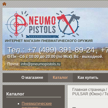
ИНТЕРНЕТ МАГАЗИН ПНЕВМАТИЧЕСКОГО ОРУЖИЯ
Тел.:
+7 (499) 391-89-24
,
+7
Пн - Сб с 10:00 до 20:00 (по Мск). Вс - выходной.
Почта:
info@pneumopistols.ru
О магазине
Каталог
Как купить
Главная страница
/
Каталог
PULSAR (Юкон)
/
Т
Пнев­ма­ти­чес­кие
пистолеты