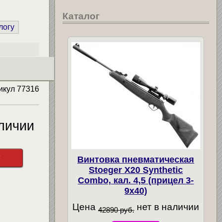
Каталог
логу
икул
77316
личии
у
Винтовка пневматическая
Stoeger X20 Synthetic
Combo, кал. 4,5 (прицел 3-
9х40)
Цена
нет в наличии
42890 руб.