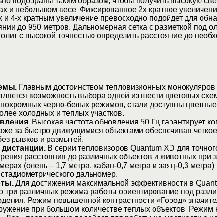
но подобраны таким образом, чтобы получить высокую све
х и небольшом весе. Фиксированное 2х кратное увеличени
х и 4-х кратным увеличение превосходно подойдет для обн
янии до 950 метров. Дальномерная сетка с разметкой под ол
волит с высокой точностью определить расстояние до необ
емы.
Главным достоинством тепловизионных монокуляров
ляется возможность выбора одной из шести цветовых схе
нохромных черно-белых режимов, стали доступны цветные
лее холодных и теплых участков.
вления.
Высокая частота обновления 50 Гц гарантирует к
аже за быстро движущимися объектами обеспечивая четкое
ез рывков и размытей.
 дистанции.
В серии тепловизоров Quantum XD для точног
рения расстояния до различных объектов и животных при 
ерах (олень – 1,7 метра, кабан-0,7 метра и заяц-0,3 метра)
 стадиометрического дальномер.
ты.
Для достижения максимальной эффективности в Quan
о три различных режима работы ориентирование под разл
юдения. Режим повышенной контрастности «Город» значите
ружение при большом количестве теплых объектов. Режим 