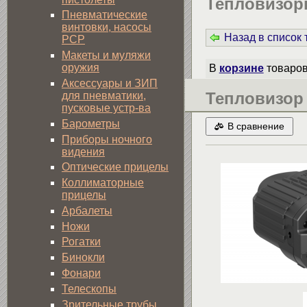
Тепловизор
Пневматические
винтовки, насосы
Назад в список
PCP
Макеты и муляжи
оружия
В
корзине
товаро
Аксессуары и ЗИП
Тепловизор 
для пневматики,
пусковые устр-ва
Барометры
В сравнение
Приборы ночного
видения
Оптические прицелы
Коллиматорные
прицелы
Арбалеты
Ножи
Рогатки
Бинокли
Фонари
Телескопы
Зрительные трубы