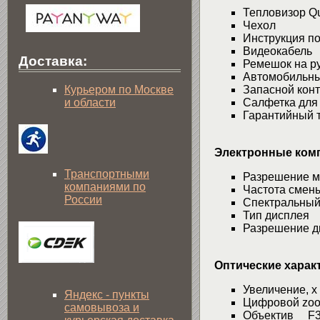
Тепловизор Q
Чехол
Инструкция по
Видеокабель
Доставка:
Ремешок на р
Автомобильны
Курьером по Москве
Запасной кон
и области
Салфетка для 
Гарантийный 
Электронные ком
Транспортными
Разрешение 
компаниями по
Частота смен
России
Спектральный
Тип дисплея
Разрешение д
Оптические харак
Увеличение, 
Яндекс - пункты
Цифровой zoo
самовывоза и
Объектив F3