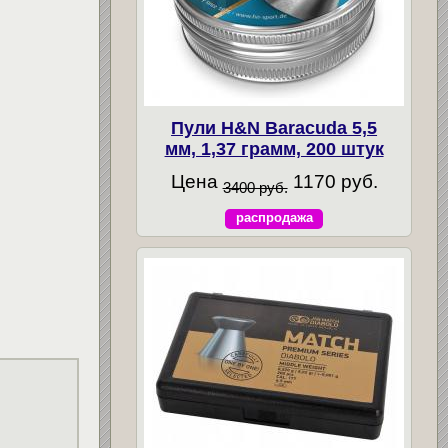
Пули H&N Baracuda 5,5
мм, 1,37 грамм, 200 штук
Цена
1170 руб.
3400 руб.
распродажа