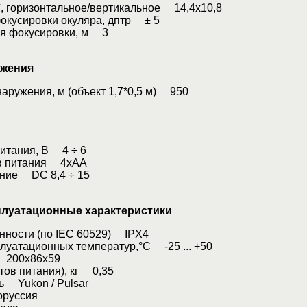
°, горизонтальное/вертикальное 14,4x10,8
окусировки окуляра, дптр ± 5
ия фокусировки, м 3
ужения
аружения, м (объект 1,7*0,5 м) 950
итания, B 4 ÷ 6
ов питания 4xAA
ние DC 8,4 ÷ 15
плуатационные характеристики
нности (по IEC 60529) IPX4
луатационных температур,°С -25 ... +50
 200x86x59
-тов питания), кг 0,35
ь Yukon / Pulsar
руссия