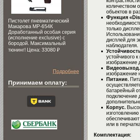
контрастности
количеством 
объектов в ра
Функция «Dis
Пистолет пневматический
необходимости
Макарова МР-654К
только диспле
Доработанный особая серия
Использование
(исполнение exclusive) c
дисплей для 
бородой. Максимальный
наблюдателя.
тюнинг! Цена: 33080
₽
Устойчивость
устойчивого к
изображение 
Видеовыход.
Подробнее
изображение н
Питание.
Пита
Принимаем оплату:
осуществляетс
батарейный о
подключение д
дополнительно
Корпус.
Высок
изготовлению 
обеспечивают 
или в перчатка
Комплектация: