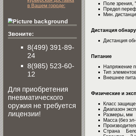
курьерская доставка
Поле зрения, 
в Вашем городе:
Предел переф
Мин. дистанц
Дистанция обнар
Звоните:
Дистанция обн
8(499) 391-89-
24
Питание
8(985) 523-60-
Напряжение п
Тип элемент
12
Внешнее пита
Для приобретения
Физические и экс
пневматического
Класс защище
оружия не требуется
Диапазон эксп
лицензии!
Размеры, мм
Масса (без эл
Производител
Страна Бело