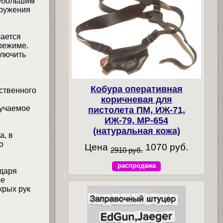
небольшим
аружения
чается
режиме.
ключить
Кобура оперативная
ественного
коричневая для
лучаемое
пистолета ПМ, ИЖ-71,
ИЖ-79, МР-654
(натуральная кожа)
а, в
о
Цена
1070 руб.
2910 руб.
распродажа
даря
се
крых рук