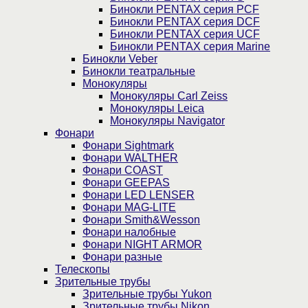
Бинокли PENTAX серия PCF
Бинокли PENTAX серия DCF
Бинокли PENTAX серия UCF
Бинокли PENTAX серия Marine
Бинокли Veber
Бинокли театральные
Монокуляры
Монокуляры Carl Zeiss
Монокуляры Leica
Монокуляры Navigator
Фонари
Фонари Sightmark
Фонари WALTHER
Фонари COAST
Фонари GEEPAS
Фонари LED LENSER
Фонари MAG-LITE
Фонари Smith&Wesson
Фонари налобные
Фонари NIGHT ARMOR
Фонари разные
Телескопы
Зрительные трубы
Зрительные трубы Yukon
Зрительные трубы Nikon