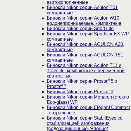
азотозополненные
Бинокли Nikon серии Aculon T01
компактные
Бинокли Nikon серии Aculon W10
водонепроницаемые, компактные
Бинокли Nikon серии Sport Lite
Бинокли Nikon серии Sportstar EX WP,
компактные
Бинокли Nikon серии ACULON A30,
компактные
Бинокли Nikon серии ACULON Т51,
компактные
Бинокли Nikon серии Aculon T11 и
Travelite, компактные с переменной
кратностью
Бинокли Nikon серии Prostaff 5 и
Prostaff 7
Бинокли Nikon серии Prostaff 3
Бинокли Nikon серии Monarch (стекло
Eco-glass) WP
Бинокли Nikon серии Elegant Compact
театральные
Бинокли Nikon серии StabilEyes со
стабилизацией изображения
(водозащищенные, Япония)