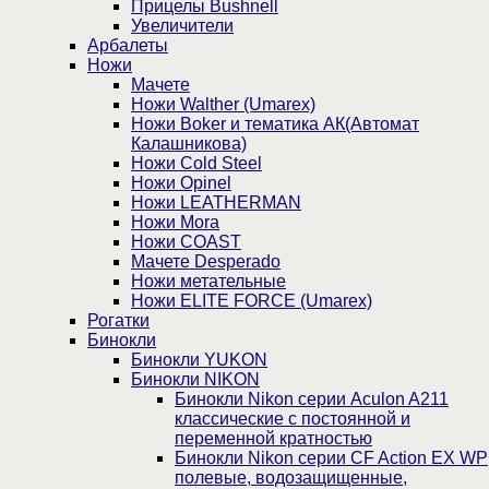
Прицелы Bushnell
Увеличители
Арбалеты
Ножи
Мачете
Ножи Walther (Umarex)
Ножи Boker и тематика АК(Автомат
Калашникова)
Ножи Cold Steel
Ножи Opinel
Ножи LEATHERMAN
Ножи Mora
Ножи COAST
Мачете Desperado
Ножи метательные
Ножи ELITE FORCE (Umarex)
Рогатки
Бинокли
Бинокли YUKON
Бинокли NIKON
Бинокли Nikon серии Aculon A211
классические с постоянной и
переменной кратностью
Бинокли Nikon серии СF Action EX WP
полевые, водозащищенные,