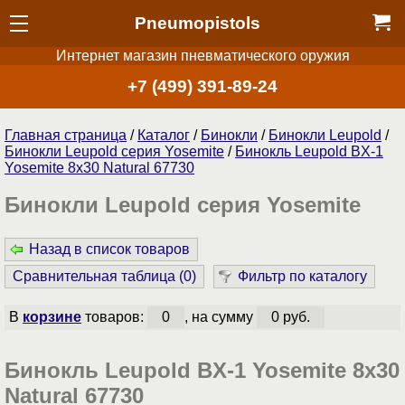
Pneumopistols
Интернет магазин пневматического оружия
+7 (499) 391-89-24
Главная страница
/
Каталог
/
Бинокли
/
Бинокли Leupold
/
Бинокли Leupold серия Yosemite
/
Бинокль Leupold BX-1
Yosemite 8x30 Natural 67730
Бинокли Leupold серия Yosemite
Назад в список товаров
Сравнительная таблица (
0
)
Фильтр по каталогу
В
корзине
товаров:
0
, на сумму
0 руб.
Бинокль Leupold BX-1 Yosemite 8x30
Natural 67730