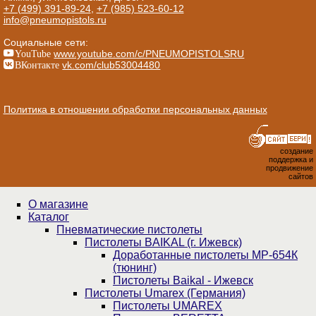
+7 (499) 391-89-24
,
+7 (985) 523-60-12
info@pneumopistols.ru
Социальные сети:
YouTube
www.youtube.com/c/PNEUMOPISTOLSRU
ВКонтакте
vk.com/club53004480
Политика в отношении обработки персональных данных
создание
поддержка и
продвижение
сайтов
О магазине
Каталог
Пнев­ма­ти­чес­кие пистолеты
Пистолеты BAIKAL (г. Ижевск)
Доработанные пистолеты МР-654К
(тюнинг)
Пистолеты Baikal - Ижевск
Пистолеты Umarex (Германия)
Пистолеты UMAREX