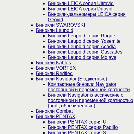
Бинокли LEICA серия Ultravid
Бинокли LEICA серия Duovid
Бинокли-дальномеры LEICA серия
Geovid
Бинокли SWAROVSKI
Бинокли Leupold
Бинокли Leupold серия Rogue
Бинокли Leupold серия Yosemite
Бинокли Leupold серия Acadia
Бинокли Leupold серия Cascades
Бинокли Leupold серия Mojave
Бинокли Kahles
Бинокли VORTEX
Бинокли Redfied
Бинокли Navigator (Бюджетные)
Компактные бинокли Navigator
постоянной и переменной кратности
Бинокли Navigator классические с
постоянной и переменной кратностью
(profi, обрезиненные)
Бинокли Combat
Бинокли PENTAX
Бинокли PENTAX серия U
Бинокли PENTAX серия Papilio
Бинокли PENTAX серия S