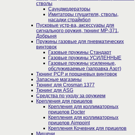
стволы
Саундмодераторы
Имитаторы глушителя, стволы,
насадки страйкбол
Пусковые устр-ва, аксессуары для
сигнального оружия, тюнинг МР-371,
Добрыня
Пружины газовые для пневматических
винтовок
Газовые пружины Стандарт
Газовые пружины УСИЛЕННЫЕ
Газовые пружины усиленные,
обслуживаемые (заправка Азот)
Тюнинг PCP и поршневых винтовок
Запасные магазины
Тюнинг для Crosman 1377
Тюнинг для ASG
Средства по уходу за оружием
Крепления для прицелов
Крепления для коллиматорных
прицелов Docter
Крепления для коллиматорных
прицелов Aimpoint
Крепления Кочевник для прицелов
Мишени