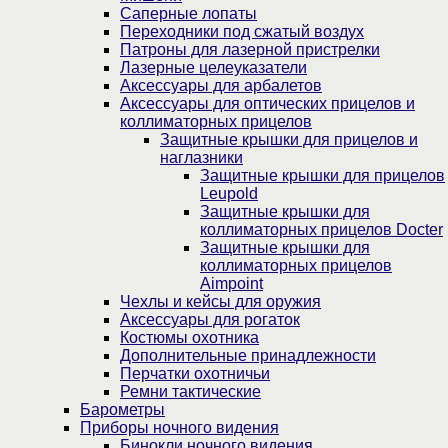
Саперные лопаты
Переходники под сжатый воздух
Патроны для лазерной пристрелки
Лазерные целеуказатели
Аксессуары для арбалетов
Аксессуары для оптических прицелов и
коллиматорных прицелов
Защитные крышки для прицелов и
наглазники
Защитные крышки для прицелов
Leupold
Защитные крышки для
коллиматорных прицелов Docter
Защитные крышки для
коллиматорных прицелов
Aimpoint
Чехлы и кейсы для оружия
Аксессуары для рогаток
Костюмы охотника
Дополнительные принадлежности
Перчатки охотничьи
Ремни тактические
Барометры
Приборы ночного видения
Бинокли ночного видения