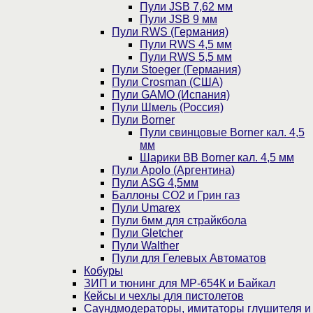
Пули JSB 7,62 мм
Пули JSB 9 мм
Пули RWS (Германия)
Пули RWS 4,5 мм
Пули RWS 5,5 мм
Пули Stoeger (Германия)
Пули Crosman (США)
Пули GAMO (Испания)
Пули Шмель (Россия)
Пули Borner
Пули свинцовые Borner кал. 4,5
мм
Шарики BB Borner кал. 4,5 мм
Пули Apolo (Аргентина)
Пули ASG 4,5мм
Баллоны CO2 и Грин газ
Пули Umarex
Пули 6мм для страйкбола
Пули Gletcher
Пули Walther
Пули для Гелевых Автоматов
Кобуры
ЗИП и тюнинг для МР-654К и Байкал
Кейсы и чехлы для пистолетов
Саундмодераторы, имитаторы глушителя и