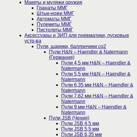
Макеты и муляжи оружия
Гранаты ММГ
Штык-ножи ММГ
Автоматы ММГ
Пулеметы ММГ
Пистолеты ММГ
Аксессуары и ЗИП для пневматики, пусковые
устр-ва
Пули, шарики, баллончики со2
Пули H&N – Haendler & Natermann
(Германия)
Пули 4,5 мм H&N – Haendler &
Natermann
Пули 5,5 мм H&N – Haendler &
Natermann
Пули 6,35 мм H&N – Haendler &
Natermann
Пули 7,62 мм H&N – Haendler &
Natermann
Пули 9 мм H&N – Haendler &
Natermann
Пули JSB (Чехия)
Пули JSB 4,5 мм
Пули JSB 5,5 мм
Пули JSB 6,35 мм