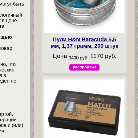
могут быть
алогичный
 в цене.
та
мощью
Пули H&N Baracuda 5,5
мм, 1,37 грамм, 200 штук
товар
Цена
1170 руб.
3400 руб.
но, что
распродажа
ческие
я в
еден не
ертой,
ерации.
ов и (или)
ия.