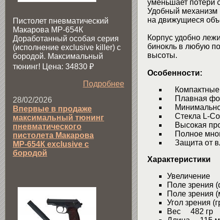
уменьшает потери с
Удобный механизм 
на движущиеся объ
Пистолет пневматический
Макарова МР-654К
Корпус удобно лежи
Доработанный особая серия
бинокль в любую по
(исполнение exclusive killer) с
высоты.
бородой. Максимальный
тюнинг! Цена: 34830
₽
Особенности:
Подробнее
Компактные 
Плавная фок
28/02/2026
Минимальное 
Впервые в продаже
Стекла L-Co
максимальный тюнинг
Высокая про
пневматического
Полное много
пистолета Макарова
Защита от вл
МР-654К exclusive с
бородой
Характеристики
Увеличение 
Поле зрения 
Поле зрения (
Угол зрения (
Вес 482 гр