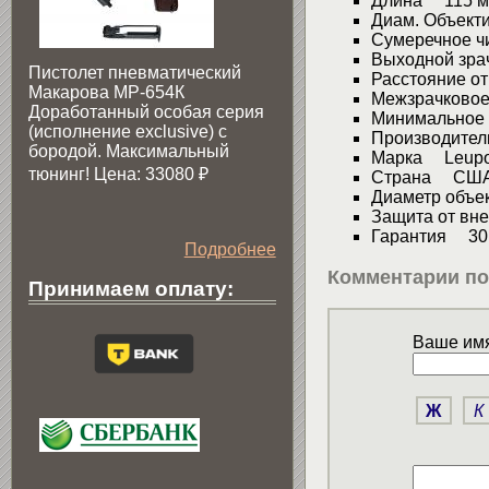
Длина 115 
Диам. Объект
Сумеречное 
Выходной зра
Пистолет пневматический
Расстояние от
Макарова МР-654К
Межзрачковое
Доработанный особая серия
Минимальное 
(исполнение exclusive) c
Производите
бородой. Максимальный
Марка Leupo
тюнинг! Цена: 33080
₽
Страна СШ
Диаметр объ
Защита от вн
Гарантия 30 
Подробнее
Комментарии по
Принимаем оплату:
Ваше имя
Ж
К