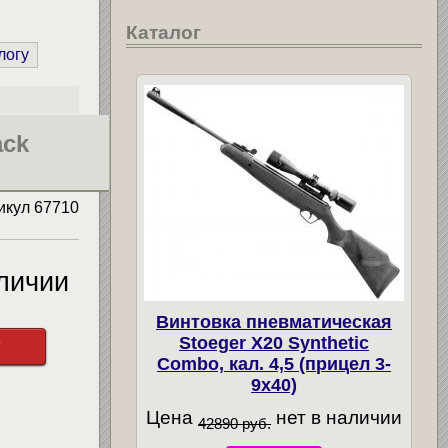
Каталог
логу
ack
икул
67710
личии
Винтовка пневматическая
Stoeger X20 Synthetic
у
Combo, кал. 4,5 (прицел 3-
9х40)
Цена
нет в наличии
42890 руб.