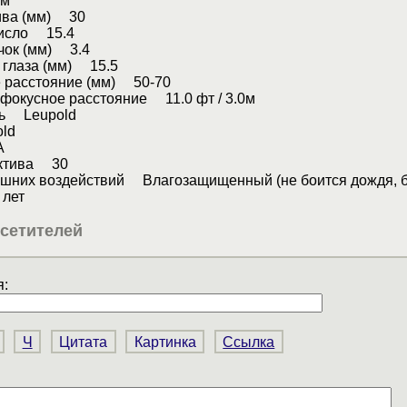
мм
ива (мм) 30
число 15.4
чок (мм) 3.4
 глаза (мм) 15.5
 расстояние (мм) 50-70
фокусное расстояние 11.0 фт / 3.0м
ль Leupold
ld
А
ектива 30
ешних воздействий Влагозащищенный (не боится дождя, б
лет
сетителей
:
Ч
Цитата
Картинка
Ссылка