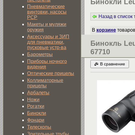
Бинокли Leu
Пневматические
винтовки, насосы
Назад в список
PCP
Макеты и муляжи
оружия
В
корзине
товаро
Аксессуары и ЗИП
Бинокль Leu
для пневматики,
пусковые устр-ва
67710
Барометры
Приборы ночного
В сравнение
видения
Оптические прицелы
Коллиматорные
прицелы
Арбалеты
Ножи
Рогатки
Бинокли
Фонари
Телескопы
Зрительные трубы