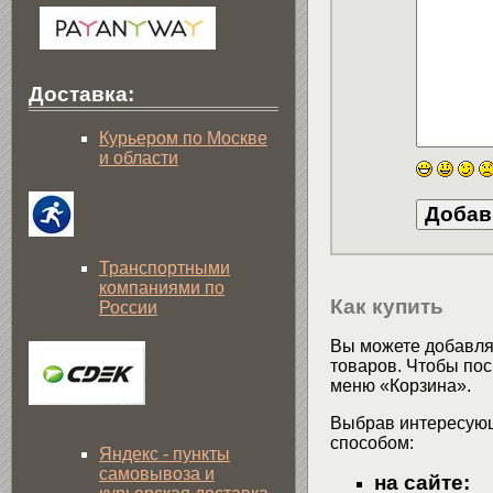
Доставка:
Курьером по Москве
и области
Транспортными
компаниями по
Как купить
России
Вы можете добавлят
товаров. Чтобы пос
меню «Корзина».
Выбрав интересующ
способом:
Яндекс - пункты
самовывоза и
на сайте: