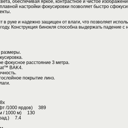
вета, обеспечивая яркое, контрастное и чистое изображени
плавной настройки фокусировки позволяет быстро сфокуси
екты.
т в руке и надежно защищен от влаги, что позволяет испол
году. Конструкция бинокля способна выдержать падение с
размеры.
усировка.
фокусное расстояние 3 метра.
at™ BAK4.
чность.
слойное покрытие линз.
аги.
8х
(фт /1000 ярдов) 389
м / 1000 м) 130
град.) 7.4