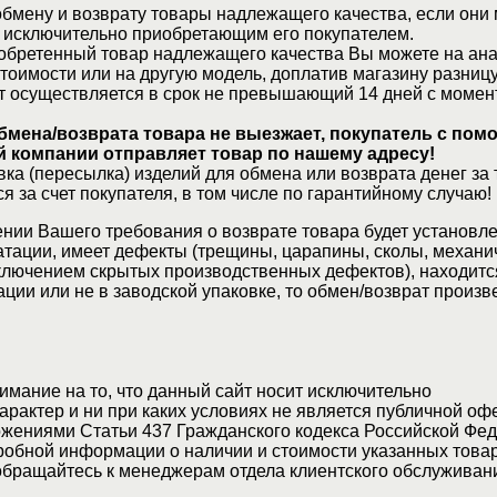
бмену и возврату товары надлежащего качества, если они 
 исключительно приобретающим его покупателем.
обретенный товар надлежащего качества Вы можете на ан
стоимости или на другую модель, доплатив магазину разницу
т осуществляется в срок не превышающий 14 дней с момен
бмена/возврата товара не выезжает, покупатель с по
 компании отправляет товар по нашему адресу!
ка (пересылка) изделий для обмена или возврата денег за 
я за счет покупателя, в том числе по гарантийному случаю!
нии Вашего требования о возврате товара будет установле
атации, имеет дефекты (трещины, царапины, сколы, механи
ключением скрытых производственных дефектов), находитс
ции или не в заводской упаковке, то обмен/возврат произв
мание на то, что данный сайт носит исключительно
актер и ни при каких условиях не является публичной оф
жениями Статьи 437 Гражданского кодекса Российской Фед
обной информации о наличии и стоимости указанных товар
 обращайтесь к менеджерам отдела клиентского обслуживан