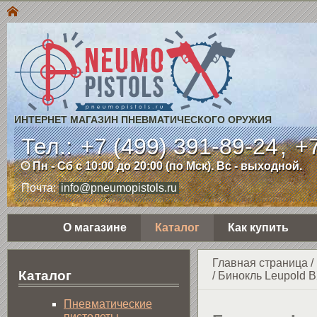
ИНТЕРНЕТ МАГАЗИН ПНЕВМАТИЧЕСКОГО ОРУЖИЯ
Тел.:
+7 (499) 391-89-24
,
+7
Пн - Сб с 10:00 до 20:00 (по Мск). Вс - выходной.
Почта:
info@pneumopistols.ru
О магазине
Каталог
Как купить
Главная страница
/
Каталог
/
Бинокль Leupold B
Пнев­ма­ти­чес­кие
пистолеты