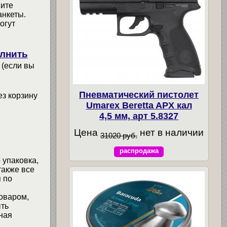
мите
анкеты.
огут
лнить
 (если вы
Пневматический пистолет
ез корзину
Umarex Beretta APX кал
4,5 мм, арт 5.8327
Цена
нет в наличии
31020 руб.
распродажа
 упаковка,
также все
 по
товаром,
ыть
ная