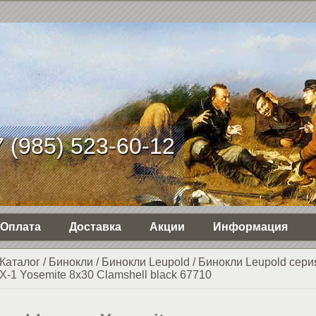
 (985) 523-60-12
Оплата
Доставка
Акции
Информация
Каталог
/
Бинокли
/
Бинокли Leupold
/
Бинокли Leupold сери
X-1 Yosemite 8x30 Clamshell black 67710