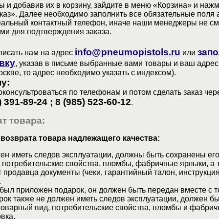
 и добавив их в корзину, зайдите в меню «Корзина» и наж
аз». Далее необходимо заполнить все обязательные поля 
еальный контактный телефон, иначе наши менеджеры не см
ами для подтверждения заказа.
info@pneumopistols.ru
запо
писать нам на адрес
или
вку
, указав в письме выбранные вами товары и ваш адрес
оскве, то адрес необходимо указать с индексом).
у:
консультроваться по телефонам и потом сделать заказ чер
) 391-89-24 ; 8 (985) 523-60-12
.
т товара:
 возврата товара надлежащего качества:
ен иметь следов эксплуатации, должны быть сохранены его
 потребительские свойства, пломбы, фабричные ярлыки, а 
 продавца документы (чеки, гарантийный талон, инструкция
.
 был приложен подарок, он должен быть передан вместе с 
рок также не должен иметь следов эксплуатации, должен б
товарный вид, потребительские свойства, пломбы и фабрич
вка.