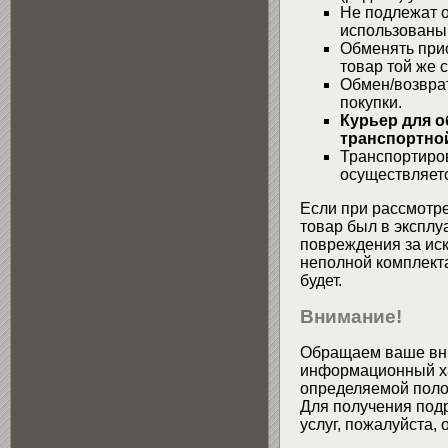
Не подлежат о
использованы
Обменять при
товар той же 
Обмен/возвра
покупки.
Курьер для о
транспортной
Транспортиров
осуществляетс
Если при рассмотре
товар был в эксплу
повреждения за ис
неполной комплекта
будет.
Внимание!
Обращаем ваше вни
информационный хар
определяемой поло
Для получения подр
услуг, пожалуйста,