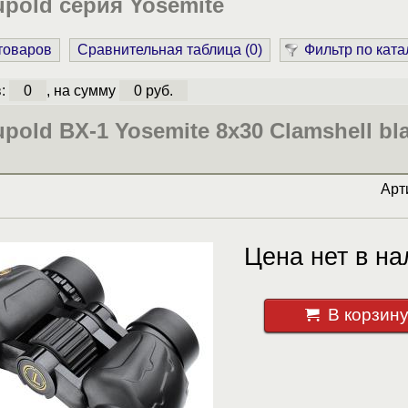
pold серия Yosemite
 товаров
Сравнительная таблица (
0
)
Фильтр по ката
в:
0
, на сумму
0 руб.
pold BX-1 Yosemite 8x30 Clamshell bl
Арт
Цена нет в на
В корзин