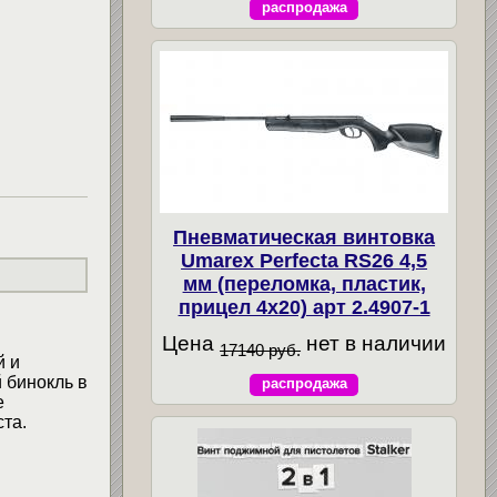
распродажа
Пневматическая винтовка
Umarex Perfecta RS26 4,5
мм (переломка, пластик,
прицел 4x20) арт 2.4907-1
Цена
нет в наличии
17140 руб.
й и
 бинокль в
распродажа
е
та.