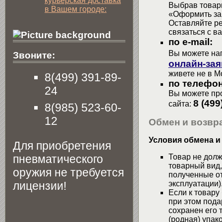
курьерская доставка
Выбрав товары
в Вашем городе:
«Оформить зак
Оставляйте р
связаться с в
по e-mail:
Вы можете на
Звоните:
онлайн-зая
живете не в М
8(499) 391-89-
по телефон
24
Вы можете про
8 (499
сайта:
8(985) 523-60-
12
Обмен и возвра
Условия обмена и
Для приобретения
пневматического
Товар не долж
товарный вид,
оружия не требуется
полученные от
лицензии!
эксплуатации)
Если к товару
при этом пода
сохранен его 
(родная) упако