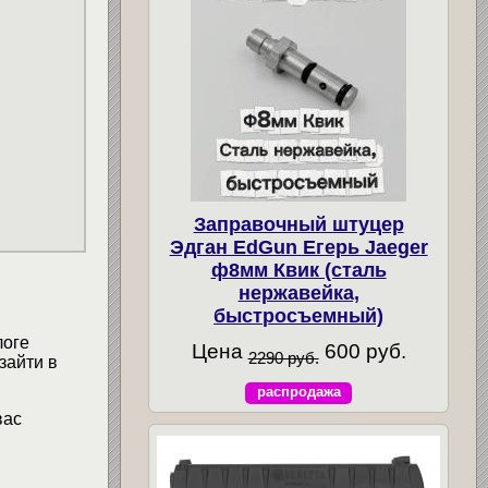
Заправочный штуцер
Эдган EdGun Егерь Jaeger
ф8мм Квик (сталь
нержавейка,
быстросъемный)
логе
Цена
600 руб.
2290 руб.
зайти в
распродажа
вас