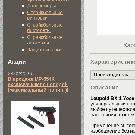
Дальномеры
Страйкбольные
винтовки
Страйкбольные
пистолеты
Страйкбольные
автоматы
Хар
Защитные очки
Характеристик
Акции
28/02/2026
Производитель
:
В продаже МР-654К
exclusive killer с бородой
Описание
(максимальный тюнинг)!
Leupold BX-1 Yose
универсальный поле
любое путешествие
расстояния позвол
Применение высоко
изображение без и