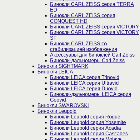
Бинокли CARL ZEISS серия TERRA
ED
Бинокли CARL ZEISS серия
CONQUEST HD
Бинокли CARL ZEISS серия VICTORY
Бинокли CARL ZEISS серия VICTORY
SF
Бинокли CARL ZEISS со
стабилизацией изображения
Аксессуары для биноклей Carl Zeiss
Бинокли-дальномеры Carl Zeiss
Бинокли SIGHTMARK
Бинокли LEICA
Бинокли LEICA серия Trinovid
Бинокли LEICA серия Ultravid
Бинокли LEICA серия Duovid
Бинокли-дальномеры LEICA серия
Geovid
Бинокли SWAROVSKI
Бинокли Leupold
Бинокли Leupold серия Rogue
Бинокли Leupold серия Yosemite
Бинокли Leupold серия Acadia
Бинокли Leupold серия Cascades
Бинокли Leupold серия Mojave