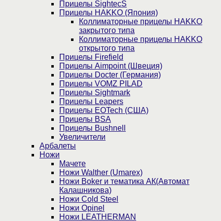
Прицелы SightecS
Прицелы HAKKO (Япония)
Коллиматорные прицелы HAKKO
закрытого типа
Коллиматорные прицелы HAKKO
открытого типа
Прицелы Firefield
Прицелы Aimpoint (Швеция)
Прицелы Docter (Германия)
Прицелы VOMZ PILAD
Прицелы Sightmark
Прицелы Leapers
Прицелы EOTech (США)
Прицелы BSA
Прицелы Bushnell
Увеличители
Арбалеты
Ножи
Мачете
Ножи Walther (Umarex)
Ножи Boker и тематика АК(Автомат
Калашникова)
Ножи Cold Steel
Ножи Opinel
Ножи LEATHERMAN