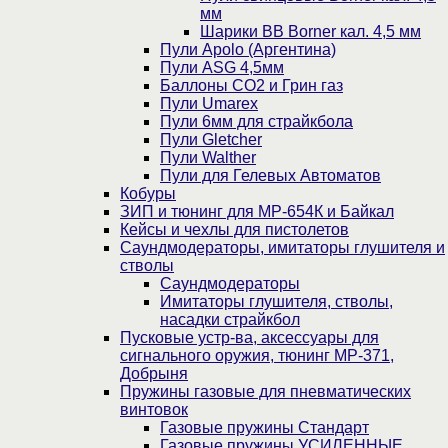
мм
Шарики BB Borner кал. 4,5 мм
Пули Apolo (Аргентина)
Пули ASG 4,5мм
Баллоны CO2 и Грин газ
Пули Umarex
Пули 6мм для страйкбола
Пули Gletcher
Пули Walther
Пули для Гелевых Автоматов
Кобуры
ЗИП и тюнинг для МР-654К и Байкал
Кейсы и чехлы для пистолетов
Саундмодераторы, имитаторы глушителя и
стволы
Саундмодераторы
Имитаторы глушителя, стволы,
насадки страйкбол
Пусковые устр-ва, аксессуары для
сигнального оружия, тюнинг МР-371,
Добрыня
Пружины газовые для пневматических
винтовок
Газовые пружины Стандарт
Газовые пружины УСИЛЕННЫЕ