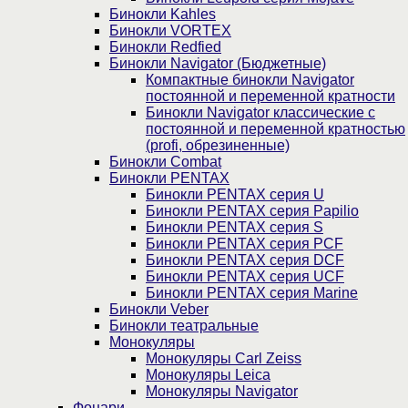
Бинокли Kahles
Бинокли VORTEX
Бинокли Redfied
Бинокли Navigator (Бюджетные)
Компактные бинокли Navigator
постоянной и переменной кратности
Бинокли Navigator классические с
постоянной и переменной кратностью
(profi, обрезиненные)
Бинокли Combat
Бинокли PENTAX
Бинокли PENTAX серия U
Бинокли PENTAX серия Papilio
Бинокли PENTAX серия S
Бинокли PENTAX серия PCF
Бинокли PENTAX серия DCF
Бинокли PENTAX серия UCF
Бинокли PENTAX серия Marine
Бинокли Veber
Бинокли театральные
Монокуляры
Монокуляры Carl Zeiss
Монокуляры Leica
Монокуляры Navigator
Фонари