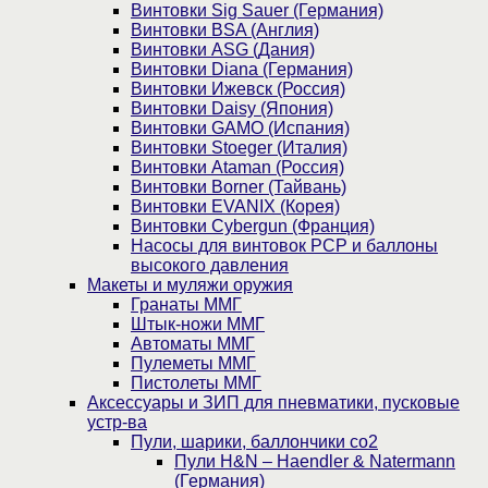
Винтовки Sig Sauer (Германия)
Винтовки BSA (Англия)
Винтовки ASG (Дания)
Винтовки Diana (Германия)
Винтовки Ижевск (Россия)
Винтовки Daisy (Япония)
Винтовки GAMO (Испания)
Винтовки Stoeger (Италия)
Винтовки Ataman (Россия)
Винтовки Borner (Тайвань)
Винтовки EVANIX (Корея)
Винтовки Cybergun (Франция)
Насосы для винтовок PCP и баллоны
высокого давления
Макеты и муляжи оружия
Гранаты ММГ
Штык-ножи ММГ
Автоматы ММГ
Пулеметы ММГ
Пистолеты ММГ
Аксессуары и ЗИП для пневматики, пусковые
устр-ва
Пули, шарики, баллончики со2
Пули H&N – Haendler & Natermann
(Германия)