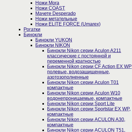
Ножи Mora
Ножи COAST
Мачете Desperado
Ножи метательные
Ножи ELITE FORCE (Umarex)
Рогатки
Бинокли
Бинокли YUKON
Бинокли NIKON
Бинокли Nikon серии Aculon A211
классические с постоянной и
переменной кратностью
Бинокли Nikon серии СF Action EX WP
полевые, водозащищенные,
азотозополненные
Бинокли Nikon серии Aculon T01
компактные
Бинокли Nikon серии Aculon W10
водонепроницаемые, компактные
Бинокли Nikon серии Sport Lite
Бинокли Nikon серии Sportstar EX WP,
компактные
Бинокли Nikon серии ACULON A30,
компактные
Бинокли Nikon серии ACULON Т51,