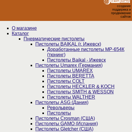
создание
поддержка и
продвижение
сайтов
О магазине
Каталог
Пнев­ма­ти­чес­кие пистолеты
Пистолеты BAIKAL (г. Ижевск)
Доработанные пистолеты МР-654К
(тюнинг)
Пистолеты Baikal - Ижевск
Пистолеты Umarex (Германия)
Пистолеты UMAREX
Пистолеты BERETTA
Пистолеты COLT
Пистолеты HECKLER & KOCH
Пистолеты SMITH & WESSON
Пистолеты WALTHER
Пистолеты ASG (Дания)
Револьверы
Пистолеты
Пистолеты Crosman (США)
Пистолеты GAMO (Испания)
Пистолеты Gletcher (США)