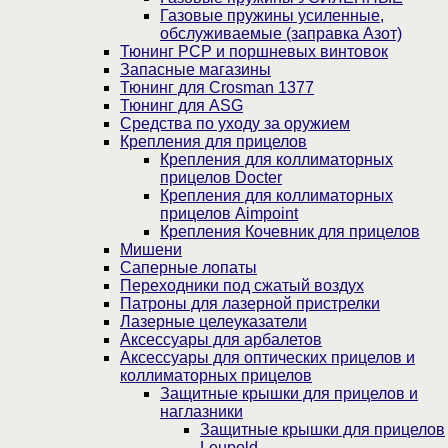
Газовые пружины усиленные,
обслуживаемые (заправка Азот)
Тюнинг PCP и поршневых винтовок
Запасные магазины
Тюнинг для Crosman 1377
Тюнинг для ASG
Средства по уходу за оружием
Крепления для прицелов
Крепления для коллиматорных
прицелов Docter
Крепления для коллиматорных
прицелов Aimpoint
Крепления Кочевник для прицелов
Мишени
Саперные лопаты
Переходники под сжатый воздух
Патроны для лазерной пристрелки
Лазерные целеуказатели
Аксессуары для арбалетов
Аксессуары для оптических прицелов и
коллиматорных прицелов
Защитные крышки для прицелов и
наглазники
Защитные крышки для прицелов
Leupold