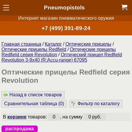
Pneumopistols
Интернет магазин пневматического оружия
+7 (499) 391-89-24
Главная страница
/
Каталог
/
Оптические прицелы
/
Оптические прицелы Redfield
/
Оптические прицелы
Redfield серия Revolution
/
Оптический прицел Redfield
Revolution 3-9x40 (R:Accu-range) 67095
Оптические прицелы Redfield серия
Revolution
Назад в список товаров
Сравнительная таблица (
0
)
Фильтр по каталогу
В
корзине
товаров:
0
, на сумму
0 руб.
распродажа