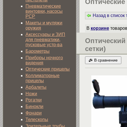
Оптические
Пневматические
винтовки, насосы
Назад в список
PCP
Макеты и муляжи
оружия
В
корзине
товаро
Аксессуары и ЗИП
Оптический 
для пневматики,
пусковые устр-ва
сетки)
Барометры
Приборы ночного
В сравнение
видения
Оптические прицелы
Коллиматорные
прицелы
Арбалеты
Ножи
Рогатки
Бинокли
Фонари
Телескопы
Зрительные трубы