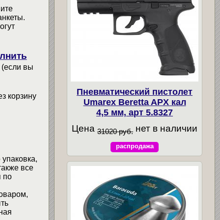
мите
анкеты.
огут
лнить
 (если вы
Пневматический пистолет
ез корзину
Umarex Beretta APX кал
4,5 мм, арт 5.8327
Цена
нет в наличии
31020 руб.
распродажа
 упаковка,
также все
 по
товаром,
ыть
ная