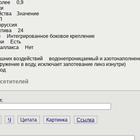
 более 0,9
ки
йства Значение
П
руссия
ектива 24
я Интегрированное боковое крепление
тки Есть
раллакса Нет
ешних воздействий водонепроницаемый и азотонаполне
гружение в воду, исключает запотевание линз изнутри)
од
сетителей
:
Ч
Цитата
Картинка
Ссылка