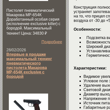
Конструкция полнос
Пистолет пневматический
устраняет запотева
Макарова МР-654К
на то, что прицел 
Доработанный особая серия
воздуха от -30 до +
(исполнение exclusive killer) с
бородой. Максимальный
Особенности:
тюнинг! Цена: 34830
₽
Подсветка ви
Подробнее
Возможность 
Широкий диап
28/02/2026
Устанавливае
Впервые в продаже
Герметичност
максимальный тюнинг
пневматического
пистолета Макарова
Характеристики:
МР-654К exclusive с
бородой
Видимое увел
Угловое поле
Удаление вых
Световой диа
Диаметр выхо
Напряжение 
Источник пит
Габаритные р