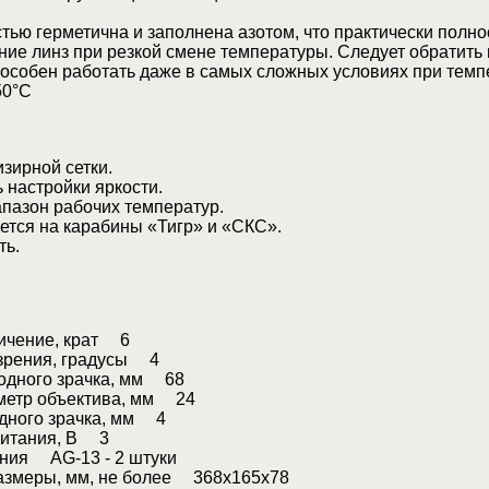
тью герметична и заполнена азотом, что практически полн
ние линз при резкой смене температуры. Следует обратить
способен работать даже в самых сложных условиях при тем
50°С
зирной сетки.
настройки яркости.
азон рабочих температур.
тся на карабины «Тигр» и «СКС».
ь.
ичение, крат 6
 зрения, градусы 4
одного зрачка, мм 68
метр объектива, мм 24
дного зрачка, мм 4
питания, В 3
ания AG-13 - 2 штуки
азмеры, мм, не более 368x165x78