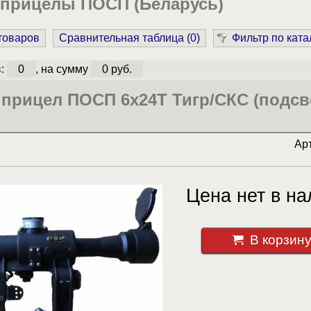
 прицелы ПОСП (Беларусь)
 товаров
Сравнительная таблица (
0
)
Фильтр по ката
в:
0
, на сумму
0 руб.
прицел ПОСП 6х24Т Тигр/СКС (подсв
Ар
Цена нет в на
В корзин