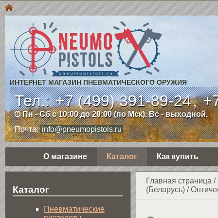
ИНТЕРНЕТ МАГАЗИН ПНЕВМАТИЧЕСКОГО ОРУЖИЯ
Тел.:
+7 (499) 391-89-24
,
+7
Пн - Сб с 10:00 до 20:00 (по Мск). Вс - выходной.
Почта:
info@pneumopistols.ru
О магазине
Каталог
Как купить
Главная страница
/
Каталог
(Беларусь)
/
Оптиче
Пнев­ма­ти­чес­кие
пистолеты