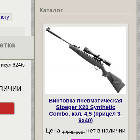
Каталог
логу
етка
тикул
624ts
личии
Винтовка пневматическая
Stoeger X20 Synthetic
у
Combo, кал. 4,5 (прицел 3-
9х40)
Цена
нет в наличии
42890 руб.