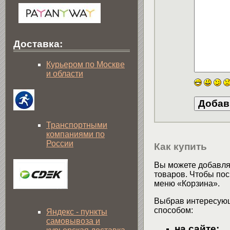
Доставка:
Курьером по Москве
и области
Транспортными
компаниями по
России
Как купить
Вы можете добавлят
товаров. Чтобы пос
меню «Корзина».
Выбрав интересующ
способом:
Яндекс - пункты
самовывоза и
на сайте: