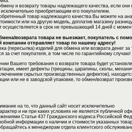
вка.
бмену и возврату товары надлежащего качества, если они 
 исключительно приобретающим его покупателем.
обретенный товар надлежащего качества Вы можете на ан
стоимости или на другую модель, доплатив магазину разницу
т осуществляется в срок не превышающий 14 дней с момен
бмена/возврата товара не выезжает, покупатель с по
 компании отправляет товар по нашему адресу!
ка (пересылка) изделий для обмена или возврата денег за 
я за счет покупателя, в том числе по гарантийному случаю!
нии Вашего требования о возврате товара будет установле
атации, имеет дефекты (трещины, царапины, сколы, механи
ключением скрытых производственных дефектов), находитс
ции или не в заводской упаковке, то обмен/возврат произв
мание на то, что данный сайт носит исключительно
актер и ни при каких условиях не является публичной оф
жениями Статьи 437 Гражданского кодекса Российской Фед
обной информации о наличии и стоимости указанных товар
 обращайтесь к менеджерам отдела клиентского обслуживан