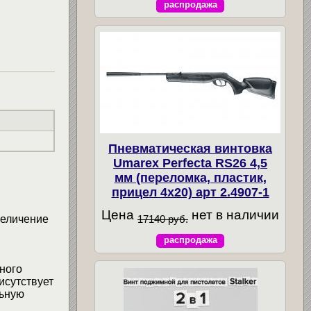
распродажа
Пневматическая винтовка
Umarex Perfecta RS26 4,5
мм (переломка, пластик,
прицел 4x20) арт 2.4907-1
Цена
нет в наличии
17140 руб.
величение
распродажа
ного
исутствует
льную