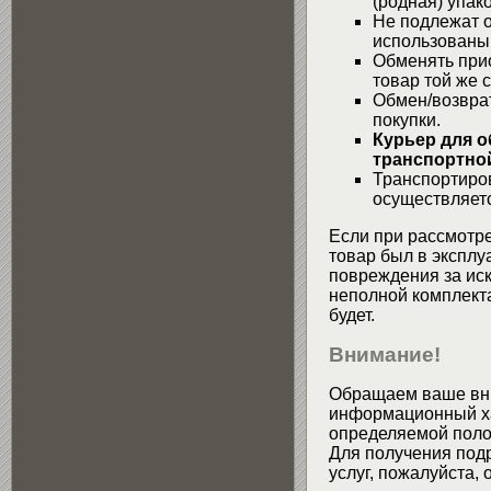
(родная) упако
Не подлежат о
использованы
Обменять при
товар той же 
Обмен/возвра
покупки.
Курьер для о
транспортной
Транспортиров
осуществляетс
Если при рассмотре
товар был в эксплу
повреждения за ис
неполной комплекта
будет.
Внимание!
Обращаем ваше вни
информационный хар
определяемой поло
Для получения подр
услуг, пожалуйста,