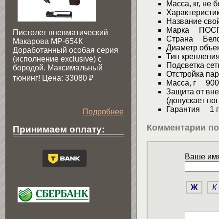
Масса, кг, не
Характеристи
Название сво
Марка ПОС
Пистолет пневматический
Страна Бело
Макарова МР-654К
Диаметр объ
Доработанный особая серия
Тип креплени
(исполнение exclusive) c
Подсветка се
бородой. Максимальный
Отстройка па
тюнинг! Цена: 33080
₽
Масса, г 900
Защита от вн
(допускает по
Гарантия 1 г
Подробнее
Комментарии по
Принимаем оплату:
Ваше имя
Ж
К