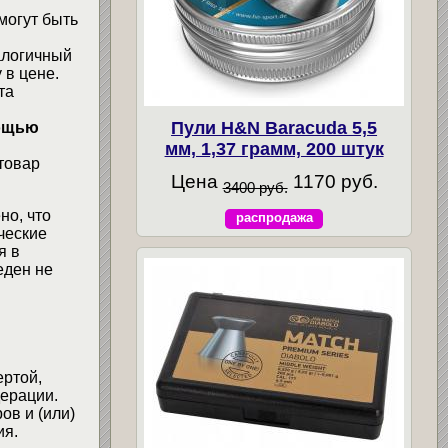
могут быть
алогичный
 в цене.
та
Пули H&N Baracuda 5,5
мощью
мм, 1,37 грамм, 200 штук
товар
Цена
1170 руб.
3400 руб.
но, что
распродажа
ческие
я в
еден не
ертой,
ерации.
ов и (или)
ия.