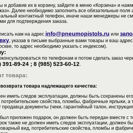
 и добавив их в корзину, зайдите в меню «Корзина» и наж
аз». Далее необходимо заполнить все обязательные поля 
еальный контактный телефон, иначе наши менеджеры не см
ами для подтверждения заказа.
info@pneumopistols.ru
запо
писать нам на адрес
или
вку
, указав в письме выбранные вами товары и ваш адрес
оскве, то адрес необходимо указать с индексом).
у:
консультроваться по телефонам и потом сделать заказ чер
) 391-89-24 ; 8 (985) 523-60-12
.
т товара:
 возврата товара надлежащего качества:
ен иметь следов эксплуатации, должны быть сохранены его
 потребительские свойства, пломбы, фабричные ярлыки, а 
 продавца документы (чеки, гарантийный талон, инструкция
.
 был приложен подарок, он должен быть передан вместе с 
рок также не должен иметь следов эксплуатации, должен б
товарный вид, потребительские свойства, пломбы и фабрич