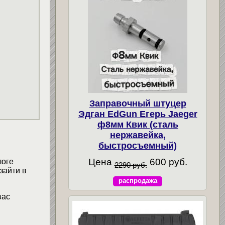
Заправочный штуцер
Эдган EdGun Егерь Jaeger
ф8мм Квик (сталь
нержавейка,
быстросъемный)
Цена
600 руб.
логе
2290 руб.
зайти в
распродажа
вас