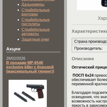
Дальномеры
Страйкбольные
винтовки
Хар
Страйкбольные
пистолеты
Страйкбольные
Характеристик
автоматы
Защитные очки
Страна производс
Производитель
:
Акции
Описание
28/02/2026
В продаже МР-654К
exclusive killer с бородой
Оптический прице
(максимальный тюнинг)!
ПОСП 6x24
превос
обеспечивает более
переменной кратно
Благодаря подсветк
освещения, что зна
возможность настр
яркость в зависимо