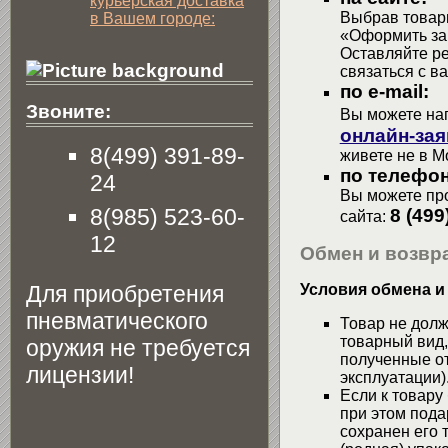
курьерская доставка
Выбрав товары
в Вашем городе:
«Оформить зак
Оставляйте р
связаться с в
по e-mail:
Звоните:
Вы можете на
онлайн-зая
8(499) 391-89-
живете не в М
по телефон
24
Вы можете про
8(985) 523-60-
8 (499
сайта:
12
Обмен и возвра
Для приобретения
Условия обмена и
пневматического
Товар не долж
товарный вид,
оружия не требуется
полученные от
лицензии!
эксплуатации)
Если к товару
при этом пода
сохранен его 