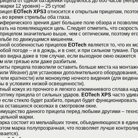
рицела от одной батарейки продлилось до 600 часов (неп
марки 12 уровня) – 25 суток!
прицел
EOTech XPS3
относится к открытым прицелам, поэто
 во время стрельбы оба глаза.
иферического зрения дает большее поле обзора и позволяе
ать на появляющуюся цель. Следует отметить, что скорост
прицелом значительно выше, чем с оптическим, поэтому его
ельбе по движущимся мишеням.
рной особенностью прицелов
EOTech
является то, что их м
бой погоде – и в дождь, и в снег, и при сильном тумане. П
иво видна даже в том случае, если выходное окно окажется
м или грязью или даже разбитым.
иты прицела позволили оставить больше места на монтаж
или Weaver) для установки дополнительного оборудования, 
ели кратности) или монокуляр ночного видения (для веден
ы в условиях низкой освещенности).
ный кожух из прочного и легкого алюминиевого сплава на
оптику прицела от сильных ударов.
EOTech XPS
часто удив
 если стекло будет разбито, прицел будет функционировать
а оставшихся осколках в смотровом окне.
еимущество данного прицела перед любыми другими – техн
ельной марки.
арка состоит из мельчайших точек, объединяющихся в един
этом марка полупрозрачная, что позволяет лучше контроли
вается).