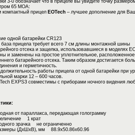
ки 3-0 обозначает что в прицеле вы увидите точку размеро
тром 65 МОА:
 и компактный прицел
EOTech
– лучшее дополнение для Ва
е одной батарейки CR123
база прицела требует всего 7 см длины монтажной шины
ейного отсека и защелка, использовавшиеся в моделях E
ены и заменены на простое уплотнительное, расположенное
ннего батарейного отсека. Таким образом достигается бол
динения и герметичность.
олжительность работы прицела от одной батарейки при у
льной марки 12 – 600 часов.
ch EXPS3 совместимы с приборами ночного видения люб
тики:
дная от параллакса, передающая голограмму
величение 1 крат
одного зрачка не ограниченно
азмеры (ДхШхВ), мм 88.9х50.86х60.96