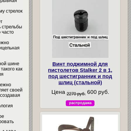
рерывная
му стрелок
т
ь стрельбы
 часто
ожно
рицельная
ной шине
Винт поджимной для
такого как
пистолетов Stalker 2 в 1,
ия
под шестигранник и под
шлиц (стальной)
дежно
ляет своей
Цена
600 руб.
2270 руб.
 создавая
распродажа
ология
ое
ровать