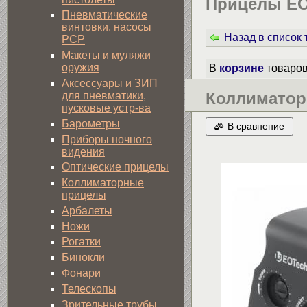
Прицелы EO
Пневматические
винтовки, насосы
Назад в список
PCP
Макеты и муляжи
оружия
В
корзине
товаро
Аксессуары и ЗИП
Коллиматорн
для пневматики,
пусковые устр-ва
Барометры
В сравнение
Приборы ночного
видения
Оптические прицелы
Коллиматорные
прицелы
Арбалеты
Ножи
Рогатки
Бинокли
Фонари
Телескопы
Зрительные трубы