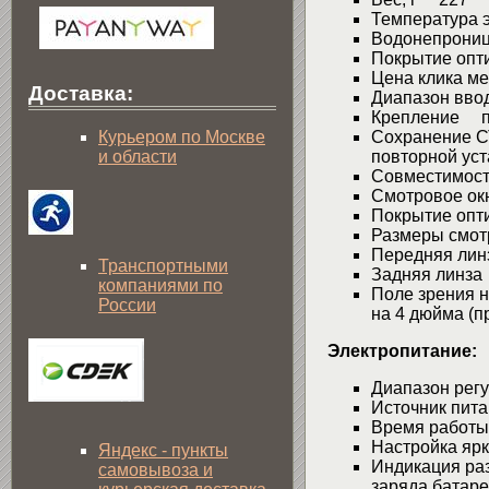
Температура э
Водонепрониц
Покрытие опт
Цена клика ме
Доставка:
Диапазон вво
Крепление пла
Сохранение С
Курьером по Москве
повторной уст
и области
Совместимост
Смотровое ок
Покрытие опт
Размеры смот
Передняя лин
Транспортными
Задняя линза
компаниями по
Поле зрения н
России
на 4 дюйма (п
Электропитание:
Диапазон регу
Источник пит
Время работы
Настройка яр
Яндекс - пункты
Индикация ра
самовывоза и
заряда батаре