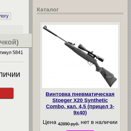
Каталог
логу
чкой)
тикул
5841
личии
у
Винтовка пневматическая
Stoeger X20 Synthetic
Combo, кал. 4,5 (прицел 3-
9х40)
Цена
нет в наличии
42890 руб.