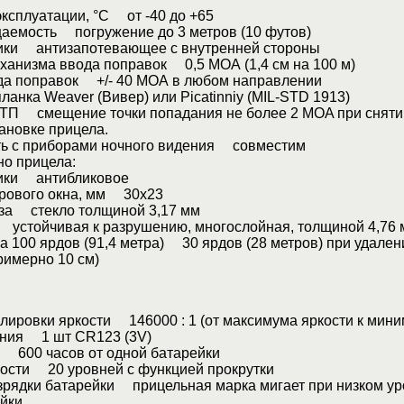
ксплуатации, °C от -40 до +65
аемость погружение до 3 метров (10 футов)
ики антизапотевающее с внутренней стороны
ханизма ввода поправок 0,5 МОА (1,4 см на 100 м)
да поправок +/- 40 МОА в любом направлении
нка Weaver (Вивер) или Picatinniy (MIL-STD 1913)
ТП смещение точки попадания не более 2 MOA при сняти
ановке прицела.
ь с приборами ночного видения совместим
но прицела:
ики антибликовое
рового окна, мм 30х23
за стекло толщиной 3,17 мм
 устойчивая к разрушению, многослойная, толщиной 4,76 
а 100 ярдов (91,4 метра) 30 ярдов (28 метров) при удален
римерно 10 см)
лировки яркости 146000 : 1 (от максимума яркости к мини
ания 1 шт CR123 (3V)
 600 часов от одной батарейки
кости 20 уровней с функцией прокрутки
зрядки батарейки прицельная марка мигает при низком ур
йки