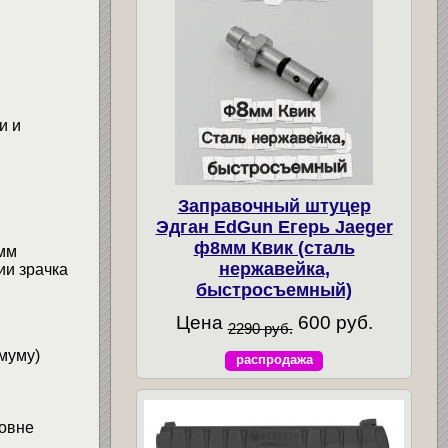
и и
Заправочный штуцер
Эдган EdGun Егерь Jaeger
ф8мм Квик (сталь
мм
нержавейка,
ии зрачка
быстросъемный)
Цена
600 руб.
2290 руб.
муму)
распродажа
овне