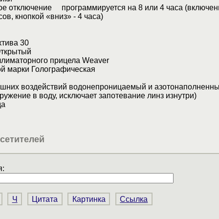
ое отключение программируется на 8 или 4 часа (включен
сов, кнопкой «вниз» - 4 часа)
ктива 30
Открытый
ллиматорного прицела Weaver
ой марки Голографическая
ешних воздействий водонепроницаемый и азотонаполненн
гружение в воду, исключает запотевание линз изнутри)
да
сетителей
:
Ч
Цитата
Картинка
Ссылка