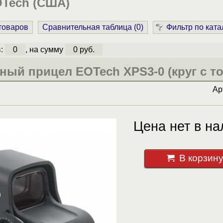
Tech (США)
 товаров
Сравнительная таблица (
0
)
Фильтр по ката
в:
0
, на сумму
0 руб.
ый прицел EOTech XPS3-0 (круг с то
Ар
Цена нет в на
В корзин