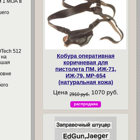
м 1 МОА в
шего
OTech 512
Кобура оперативная
 на
коричневая для
ьшая
пистолета ПМ, ИЖ-71,
ровне
ИЖ-79, МР-654
(натуральная кожа)
ого
Цена
1070 руб.
2910 руб.
распродажа