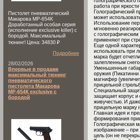
голографического п
работа при яркости 
Голографический 
Пистолет пневматический
может использовать
Макарова МР-654К
Использование пер
Доработанный особая серия
мгновенно реагиров
(исполнение exclusive killer) с
с голографическим 
бородой. Максимальный
применяют при стр
тюнинг! Цена: 34830
₽
Еще одной характе
использовать при лю
Подробнее
марка будет отчетл
залепленным снего
28/02/2026
Уменьшенные габар
Впервые в продаже
оружия (Пикатинни 
максимальный тюнинг
магнифер (увеличит
пневматического
прицельной стрельб
пистолета Макарова
Специальный защит
МР-654К exclusive с
защищает корпус и 
бородой
живучестью. И даже
прицельную марку н
Главная идея и пр
формирования приц
Голографическая м
изображение – при 
цель (он не перекры