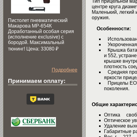
Тип прицельной мар
центре круга диаме
Маленький, легкий
оружия.
Пистолет пневматический
Макарова МР-654К
Особенности:
Доработанный особая серия
(исполнение exclusive) c
Использовани
бородой. Максимальный
Укороченная 
тюнинг! Цена: 33080
₽
Крышка батар
и 552, устран
крышке внутре
плотность сое
Подробнее
Средняя прод
яркости прице
Принимаем оплату:
Прицелы EOTe
поколения.
Общие характерис
Оптика свобо
Оптическое у
Удаление вых
Габаритные р
Вес, г 227