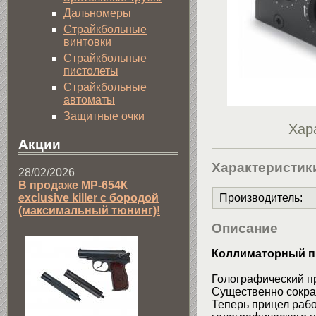
Дальномеры
Страйкбольные
винтовки
Страйкбольные
пистолеты
Страйкбольные
автоматы
Защитные очки
Хар
Акции
Характеристик
28/02/2026
В продаже МР-654К
exclusive killer с бородой
Производитель
:
(максимальный тюнинг)!
Описание
Коллиматорный пр
Голографический 
Существенно сокра
Теперь прицел рабо