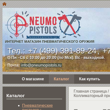
ИНТЕРНЕТ МАГАЗИН ПНЕВМАТИЧЕСКОГО ОРУЖИЯ
Тел.:
+7 (499) 391-89-24
,
+7
Пн - Сб с 10:00 до 20:00 (по Мск). Вс - выходной.
Почта:
info@pneumopistols.ru
О магазине
Каталог
Как купить
Главная страница
/
Каталог
Коллиматорный приц
Пнев­ма­ти­чес­кие
пистолеты