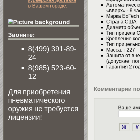
курьерская доставка
Автоматическ
в Вашем городе:
«вверх» - 8 ча
Марка EoTech
Страна США
Диаметр объе
Тип прицела 
Звоните:
Крепление ко
Тип прицельн
8(499) 391-89-
Масса, г 227
Защита от вн
24
(допускает по
8(985) 523-60-
Гарантия 2 го
12
Комментарии по
Для приобретения
пневматического
оружия не требуется
Ваше имя
лицензии!
Ж
К