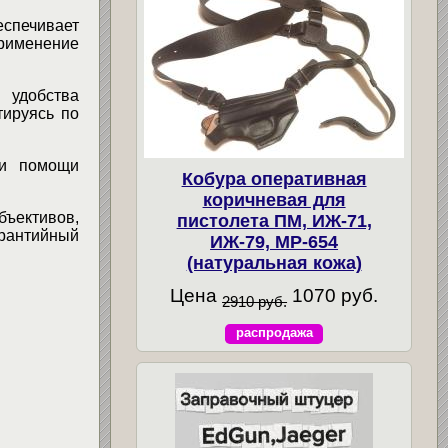
спечивает
применение
 удобства
тируясь по
ри помощи
Кобура оперативная
коричневая для
бъективов,
пистолета ПМ, ИЖ-71,
арантийный
ИЖ-79, МР-654
(натуральная кожа)
Цена
1070 руб.
2910 руб.
распродажа