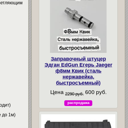
яющим
Заправочный штуцер
Эдган EdGun Егерь Jaeger
ф8мм Квик (сталь
нержавейка,
быстросъемный)
Цена
600 руб.
2290 руб.
распродажа
дит)
 до 1м)