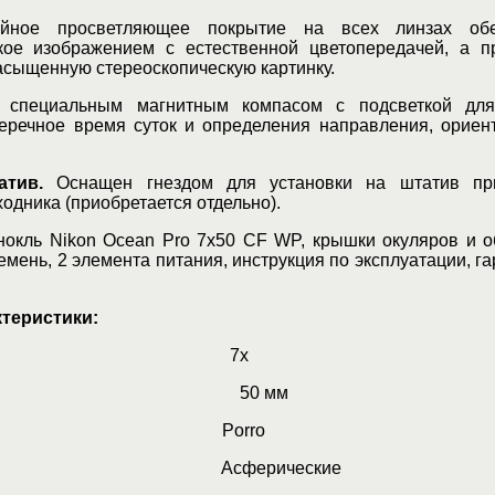
йное просветляющее покрытие на всех линзах обе
ткое изображением с естественной цветопередачей, а 
насыщенную стереоскопическую картинку.
специальным магнитным компасом с подсветкой для
еречное время суток и определения направления, ориен
атив.
Оснащен гнездом для установки на штатив п
одника (приобретается отдельно).
окль Nikon Ocean Pro 7x50 CF WP, крышки окуляров и о
емень, 2 элемента питания, инструкция по эксплуатации, г
ктеристики:
чение 7х
объектива 50 мм
ма Porro
 Асферические