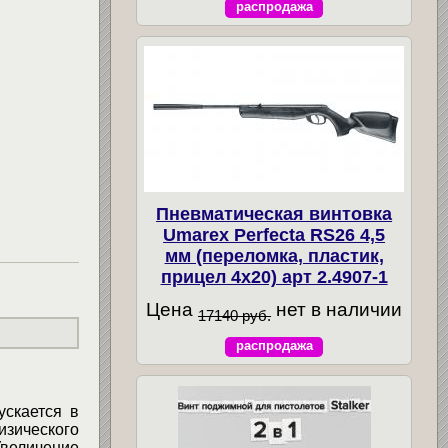
распродажа
Пневматическая винтовка
Umarex Perfecta RS26 4,5
мм (переломка, пластик,
прицел 4x20) арт 2.4907-1
Цена
нет в наличии
17140 руб.
распродажа
скается в
зического
Увеличение