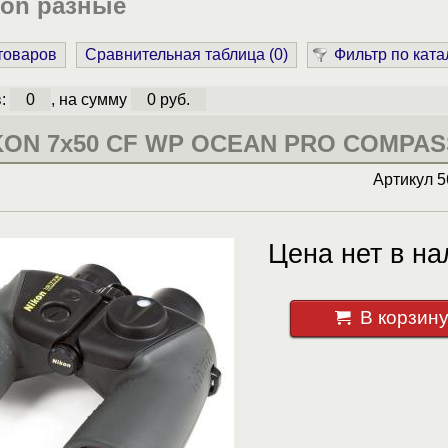
kon разные
 товаров
Сравнительная таблица (
0
)
Фильтр по ката
в:
0
, на сумму
0 руб.
KON 7x50 CF WP OCEAN PRO COMPAS
Артикул
5
Цена нет в на
В корзин