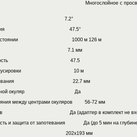
линз Многослойное с просветл
рения 7.2°
поле зрения 47.5°
 на расстоянии 1000 м 126 м
й зрачок 7.1 мм
ьная яркость 47.5
яние фокусировки 10 м
и визирования 22.7 мм
выдвижной окуляр Да
тояния между центрами окуляров 56-72 мм
 штатив Да (адаптер в комплект не вхо
сть и защита от запотевания Да (до 5 мин на глубине
ры 202x193 мм