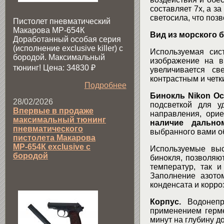
составляет 7х, а з
светосила, что поз
Пистолет пневматический
Макарова МР-654К
Вид из морского б
Доработанный особая серия
(исполнение exclusive killer) с
Используемая сис
бородой. Максимальный
изображение на в
тюнинг! Цена: 34830
₽
увеличивается св
контрастным и четк
Подробнее
Бинокль Nikon Oc
28/02/2026
подсветкой для у
Впервые в продаже
направления, орие
максимальный тюнинг
наличие дально
пневматического
выбранного вами об
пистолета Макарова
МР-654К exclusive с
Используемые выс
бородой
бинокля, позволяю
температур, так 
Заполнение азото
конденсата и корро
Корпус.
Водонепро
применением герме
минут на глубину до