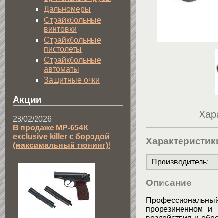
Дальномеры
Страйкбольные
винтовки
Страйкбольные
пистолеты
Страйкбольные
автоматы
Защитные очки
Акции
Хар
28/02/2026
В продаже МР-654К
exclusive killer с бородой
Характеристик
(максимальный тюнинг)!
Производитель
:
Описание
Профессиональны
прорезиненном и 
воздействия и обе