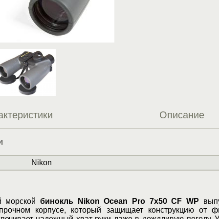
актеристики
Описание
и
Nikon
й морской
бинокль Nikon Ocean Pro 7x50 CF WP
выпу
прочном корпусе, который защищает конструкцию от фи
спечивает надежный хват руки даже в дождливую погоду. 