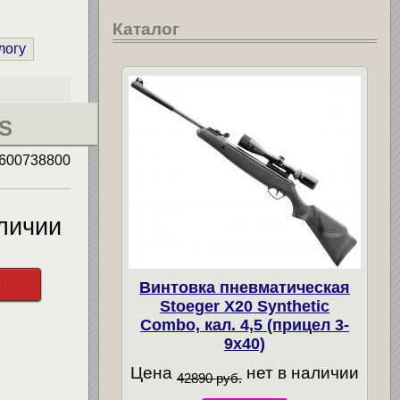
Каталог
логу
S
600738800
личии
у
Винтовка пневматическая
Stoeger X20 Synthetic
Combo, кал. 4,5 (прицел 3-
9х40)
Цена
нет в наличии
42890 руб.