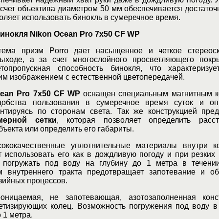
а счет объектива диаметром 50 мм обеспечивается достато
воляет использовать бинокль в сумеречное время.
инокля Nikon Ocean Pro 7x50 CF WP
тема призм Porro дает насыщенное и четкое стереоск
ыходе, а за счет многослойного просветляющего покры
етопропускная способность бинокля, что характеризуе
им изображением с естественной цветопередачей.
ean Pro 7x50 CF WP
оснащен специальным магнитным к
добства пользования в сумеречное время суток и оп
нтируясь по сторонам света. Так же конструкцией пре
мерной сетки
, которая позволяет определить расс
ъекта или определить его габариты.
ококачественные уплотнительные материалы внутри ко
т использовать его как в дождливую погоду и при резких
и погружать под воду на глубину до 1 метра в течени
м внутреннего тракта предотвращает запотевание и об
зийных процессов.
ницаемая, не запотевающая, азотозаполненная конс
тизирующих колец. Возможность погружения под воду в
 1 метра.