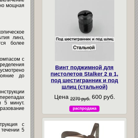
чно мощная
опическое
тия линз,
тся более
омпасом с
ределения
Винт поджимной для
дусмотрено
пистолетов Stalker 2 в 1,
тояние до
под шестигранник и под
шлиц (стальной)
нструкции
Цена
600 руб.
 перепадах
2270 руб.
и 5 минут.
разование
распродажа
трукция с
 течении 5