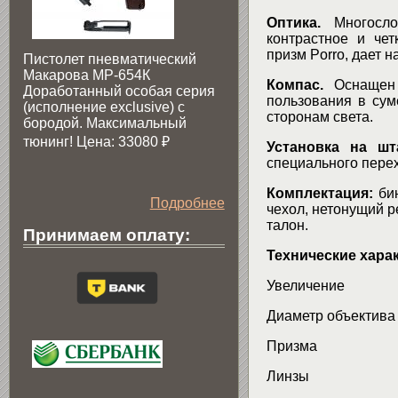
Оптика.
Многосло
контрастное и че
призм Porro, дает 
Пистолет пневматический
Макарова МР-654К
Компас.
Оснащен 
Доработанный особая серия
пользования в сум
(исполнение exclusive) c
сторонам света.
бородой. Максимальный
тюнинг! Цена: 33080
₽
Установка на шт
специального перех
Комплектация:
бин
Подробнее
чехол, нетонущий р
талон.
Принимаем оплату:
Технические хара
Увели
Диаметр 
Приз
Линзы