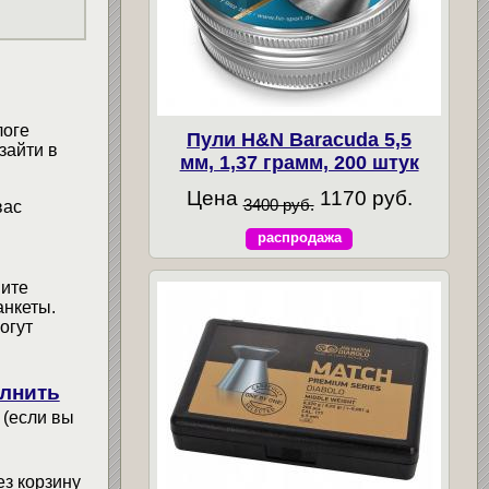
логе
Пули H&N Baracuda 5,5
зайти в
мм, 1,37 грамм, 200 штук
Цена
1170 руб.
3400 руб.
вас
распродажа
мите
анкеты.
огут
лнить
 (если вы
ез корзину