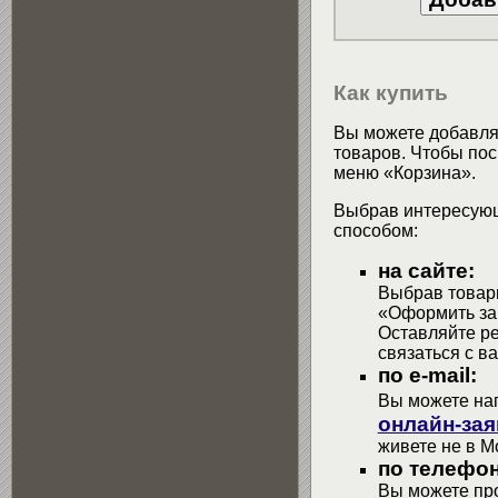
Как купить
Вы можете добавлят
товаров. Чтобы пос
меню «Корзина».
Выбрав интересующ
способом:
на сайте:
Выбрав товары
«Оформить зак
Оставляйте р
связаться с в
по e-mail:
Вы можете на
онлайн-зая
живете не в М
по телефон
Вы можете про