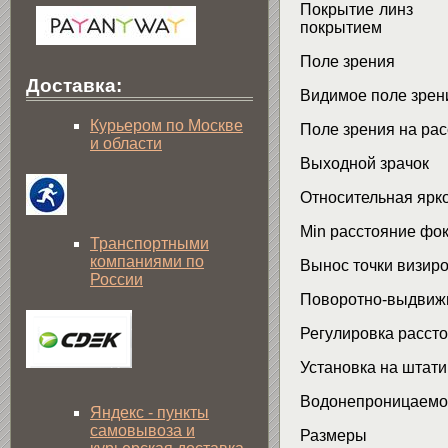
Покрытие 
покрытием
Поле з
Доставка:
Видимое 
Курьером по Москве
Поле зрения
и области
Выходно
Относител
Min рассто
Транспортными
компаниями по
Вынос точк
России
Поворотно-
Регулировка расс
Установка на
Водонепроницаемо
Яндекс - пункты
самовывоза и
Разме