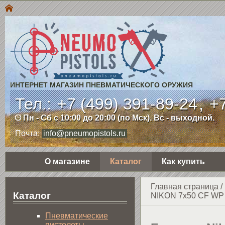
ИНТЕРНЕТ МАГАЗИН ПНЕВМАТИЧЕСКОГО ОРУЖИЯ
Тел.:
+7 (499) 391-89-24
,
+7
Пн - Сб с 10:00 до 20:00 (по Мск). Вс - выходной.
Почта:
info@pneumopistols.ru
О магазине
Каталог
Как купить
Главная страница
/
Каталог
NIKON 7x50 CF W
Пнев­ма­ти­чес­кие
пистолеты