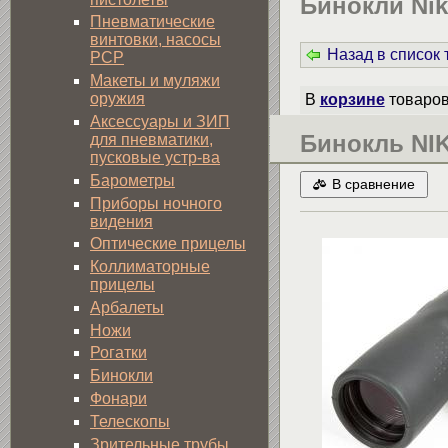
Бинокли Ni
Пневматические
винтовки, насосы
Назад в список
PCP
Макеты и муляжи
оружия
В
корзине
товаро
Аксессуары и ЗИП
Бинокль NI
для пневматики,
пусковые устр-ва
Барометры
В сравнение
Приборы ночного
видения
Оптические прицелы
Коллиматорные
прицелы
Арбалеты
Ножи
Рогатки
Бинокли
Фонари
Телескопы
Зрительные трубы