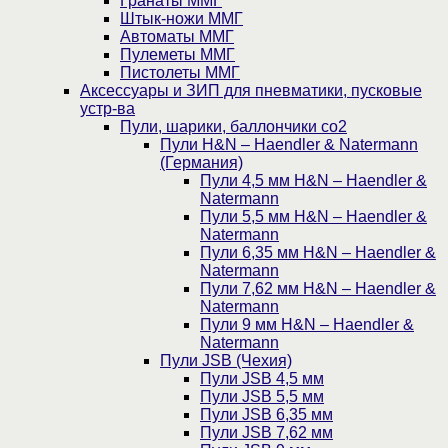
Гранаты ММГ
Штык-ножи ММГ
Автоматы ММГ
Пулеметы ММГ
Пистолеты ММГ
Аксессуары и ЗИП для пневматики, пусковые
устр-ва
Пули, шарики, баллончики со2
Пули H&N – Haendler & Natermann
(Германия)
Пули 4,5 мм H&N – Haendler &
Natermann
Пули 5,5 мм H&N – Haendler &
Natermann
Пули 6,35 мм H&N – Haendler &
Natermann
Пули 7,62 мм H&N – Haendler &
Natermann
Пули 9 мм H&N – Haendler &
Natermann
Пули JSB (Чехия)
Пули JSB 4,5 мм
Пули JSB 5,5 мм
Пули JSB 6,35 мм
Пули JSB 7,62 мм