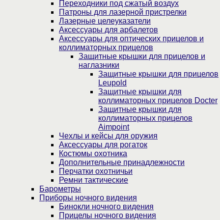
Переходники под сжатый воздух
Патроны для лазерной пристрелки
Лазерные целеуказатели
Аксессуары для арбалетов
Аксессуары для оптических прицелов и
коллиматорных прицелов
Защитные крышки для прицелов и
наглазники
Защитные крышки для прицелов
Leupold
Защитные крышки для
коллиматорных прицелов Docter
Защитные крышки для
коллиматорных прицелов
Aimpoint
Чехлы и кейсы для оружия
Аксессуары для рогаток
Костюмы охотника
Дополнительные принадлежности
Перчатки охотничьи
Ремни тактические
Барометры
Приборы ночного видения
Бинокли ночного видения
Прицелы ночного видения