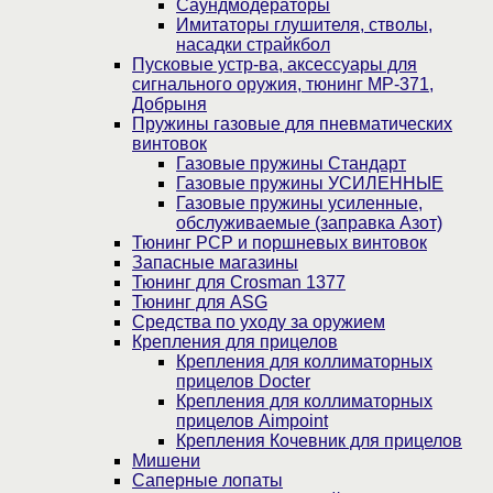
Саундмодераторы
Имитаторы глушителя, стволы,
насадки страйкбол
Пусковые устр-ва, аксессуары для
сигнального оружия, тюнинг МР-371,
Добрыня
Пружины газовые для пневматических
винтовок
Газовые пружины Стандарт
Газовые пружины УСИЛЕННЫЕ
Газовые пружины усиленные,
обслуживаемые (заправка Азот)
Тюнинг PCP и поршневых винтовок
Запасные магазины
Тюнинг для Crosman 1377
Тюнинг для ASG
Средства по уходу за оружием
Крепления для прицелов
Крепления для коллиматорных
прицелов Docter
Крепления для коллиматорных
прицелов Aimpoint
Крепления Кочевник для прицелов
Мишени
Саперные лопаты