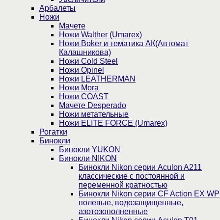
Арбалеты
Ножи
Мачете
Ножи Walther (Umarex)
Ножи Boker и тематика АК(Автомат
Калашникова)
Ножи Cold Steel
Ножи Opinel
Ножи LEATHERMAN
Ножи Mora
Ножи COAST
Мачете Desperado
Ножи метательные
Ножи ELITE FORCE (Umarex)
Рогатки
Бинокли
Бинокли YUKON
Бинокли NIKON
Бинокли Nikon серии Aculon A211
классические с постоянной и
переменной кратностью
Бинокли Nikon серии СF Action EX WP
полевые, водозащищенные,
азотозополненные