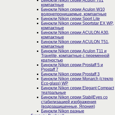
Бинокли Nikon серии Aculon T01
компактные
Бинокли Nikon серии Aculon W10
водонепроницаемые, компактные
Бинокли Nikon серии Sport Lite
Бинокли Nikon серии Sportstar EX WP,
компактные
Бинокли Nikon серии ACULON A30,
компактные
Бинокли Nikon серии ACULON Т51,
компактные
Бинокли Nikon серии Aculon T11 и
Travelite, компактные с переменной
кратностью
Бинокли Nikon серии Prostaff 5 и
Prostaff 7
Бинокли Nikon серии Prostaff 3
Бинокли Nikon серии Monarch (стекло
Eco-glass) WP
Бинокли Nikon серии Elegant Compact
театральные
Бинокли Nikon серии StabilEyes со
стабилизацией изображения
(водозащищенные, Япония)
Бинокли Nikon разные