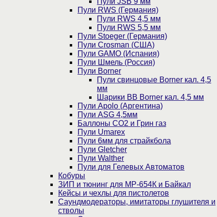
Пули JSB 9 мм
Пули RWS (Германия)
Пули RWS 4,5 мм
Пули RWS 5,5 мм
Пули Stoeger (Германия)
Пули Crosman (США)
Пули GAMO (Испания)
Пули Шмель (Россия)
Пули Borner
Пули свинцовые Borner кал. 4,5
мм
Шарики BB Borner кал. 4,5 мм
Пули Apolo (Аргентина)
Пули ASG 4,5мм
Баллоны CO2 и Грин газ
Пули Umarex
Пули 6мм для страйкбола
Пули Gletcher
Пули Walther
Пули для Гелевых Автоматов
Кобуры
ЗИП и тюнинг для МР-654К и Байкал
Кейсы и чехлы для пистолетов
Саундмодераторы, имитаторы глушителя и
стволы