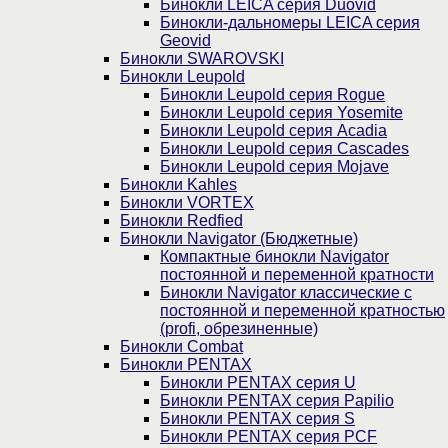
Бинокли LEICA серия Duovid
Бинокли-дальномеры LEICA серия
Geovid
Бинокли SWAROVSKI
Бинокли Leupold
Бинокли Leupold серия Rogue
Бинокли Leupold серия Yosemite
Бинокли Leupold серия Acadia
Бинокли Leupold серия Cascades
Бинокли Leupold серия Mojave
Бинокли Kahles
Бинокли VORTEX
Бинокли Redfied
Бинокли Navigator (Бюджетные)
Компактные бинокли Navigator
постоянной и переменной кратности
Бинокли Navigator классические с
постоянной и переменной кратностью
(profi, обрезиненные)
Бинокли Combat
Бинокли PENTAX
Бинокли PENTAX серия U
Бинокли PENTAX серия Papilio
Бинокли PENTAX серия S
Бинокли PENTAX серия PCF