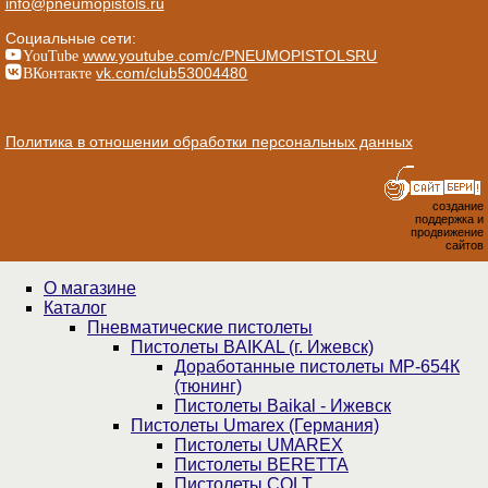
info@pneumopistols.ru
Социальные сети:
YouTube
www.youtube.com/c/PNEUMOPISTOLSRU
ВКонтакте
vk.com/club53004480
Политика в отношении обработки персональных данных
создание
поддержка и
продвижение
сайтов
О магазине
Каталог
Пнев­ма­ти­чес­кие пистолеты
Пистолеты BAIKAL (г. Ижевск)
Доработанные пистолеты МР-654К
(тюнинг)
Пистолеты Baikal - Ижевск
Пистолеты Umarex (Германия)
Пистолеты UMAREX
Пистолеты BERETTA
Пистолеты COLT