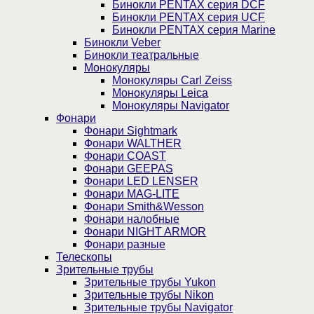
Бинокли PENTAX серия DCF
Бинокли PENTAX серия UCF
Бинокли PENTAX серия Marine
Бинокли Veber
Бинокли театральные
Монокуляры
Монокуляры Carl Zeiss
Монокуляры Leica
Монокуляры Navigator
Фонари
Фонари Sightmark
Фонари WALTHER
Фонари COAST
Фонари GEEPAS
Фонари LED LENSER
Фонари MAG-LITE
Фонари Smith&Wesson
Фонари налобные
Фонари NIGHT ARMOR
Фонари разные
Телескопы
Зрительные трубы
Зрительные трубы Yukon
Зрительные трубы Nikon
Зрительные трубы Navigator