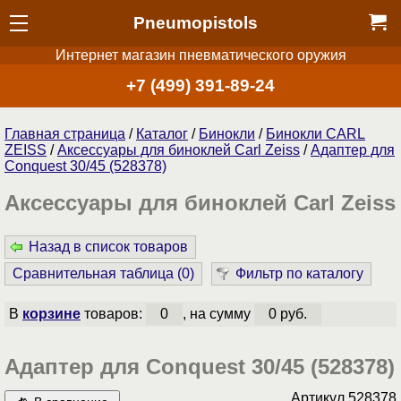
Pneumopistols
Интернет магазин пневматического оружия
+7 (499) 391-89-24
Главная страница
/
Каталог
/
Бинокли
/
Бинокли CARL
ZEISS
/
Аксессуары для биноклей Carl Zeiss
/
Адаптер для
Conquest 30/45 (528378)
Аксессуары для биноклей Carl Zeiss
Назад в список товаров
Сравнительная таблица (
0
)
Фильтр по каталогу
В
корзине
товаров:
0
, на сумму
0 руб.
Адаптер для Conquest 30/45 (528378)
Артикул
528378