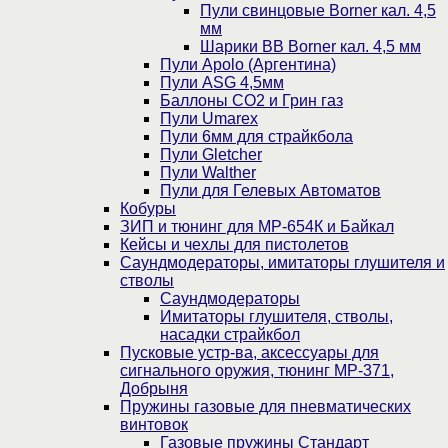
Пули свинцовые Borner кал. 4,5
мм
Шарики BB Borner кал. 4,5 мм
Пули Apolo (Аргентина)
Пули ASG 4,5мм
Баллоны CO2 и Грин газ
Пули Umarex
Пули 6мм для страйкбола
Пули Gletcher
Пули Walther
Пули для Гелевых Автоматов
Кобуры
ЗИП и тюнинг для МР-654К и Байкал
Кейсы и чехлы для пистолетов
Саундмодераторы, имитаторы глушителя и
стволы
Саундмодераторы
Имитаторы глушителя, стволы,
насадки страйкбол
Пусковые устр-ва, аксессуары для
сигнального оружия, тюнинг МР-371,
Добрыня
Пружины газовые для пневматических
винтовок
Газовые пружины Стандарт