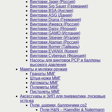
Винтовки Jager (Россия)
Винтовки Sig Sauer (Германия)
Винтовки BSA (Англия)
Винтовки ASG (Дания)
Винтовки Diana (Германия)
Винтовки Ижевск (Россия)
Винтовки Daisy (Япония)
Винтовки GAMO (Испания)
Винтовки Stoeger (Италия)
Винтовки Ataman (Россия)
Винтовки Borner (Тайвань)
Винтовки EVANIX (Корея)
Винтовки Cybergun (Франция)
Насосы для винтовок PCP и баллоны
высокого давления
Макеты и муляжи оружия
Гранаты ММГ
Штык-ножи ММГ
Автоматы ММГ
Пулеметы ММГ
Пистолеты ММГ
Аксессуары и ЗИП для пневматики, пусковые
устр-ва
Пули, шарики, баллончики со2
Пули H&N – Haendler & Natermann