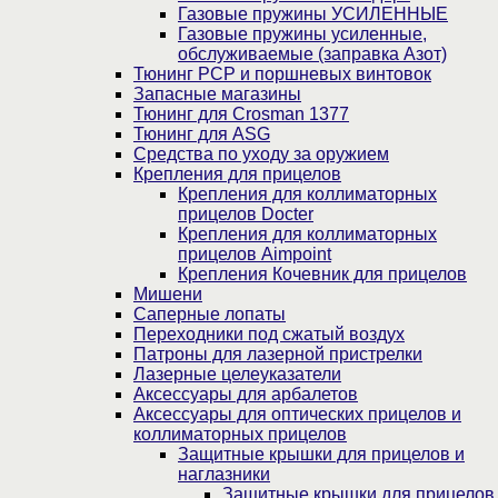
Газовые пружины УСИЛЕННЫЕ
Газовые пружины усиленные,
обслуживаемые (заправка Азот)
Тюнинг PCP и поршневых винтовок
Запасные магазины
Тюнинг для Crosman 1377
Тюнинг для ASG
Средства по уходу за оружием
Крепления для прицелов
Крепления для коллиматорных
прицелов Docter
Крепления для коллиматорных
прицелов Aimpoint
Крепления Кочевник для прицелов
Мишени
Саперные лопаты
Переходники под сжатый воздух
Патроны для лазерной пристрелки
Лазерные целеуказатели
Аксессуары для арбалетов
Аксессуары для оптических прицелов и
коллиматорных прицелов
Защитные крышки для прицелов и
наглазники
Защитные крышки для прицелов