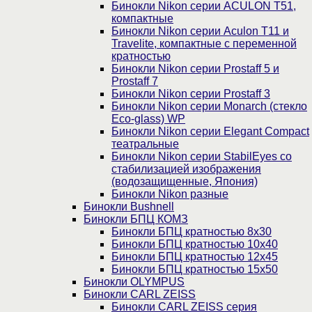
Бинокли Nikon серии ACULON Т51,
компактные
Бинокли Nikon серии Aculon T11 и
Travelite, компактные с переменной
кратностью
Бинокли Nikon серии Prostaff 5 и
Prostaff 7
Бинокли Nikon серии Prostaff 3
Бинокли Nikon серии Monarch (стекло
Eco-glass) WP
Бинокли Nikon серии Elegant Compact
театральные
Бинокли Nikon серии StabilEyes со
стабилизацией изображения
(водозащищенные, Япония)
Бинокли Nikon разные
Бинокли Bushnell
Бинокли БПЦ КОМЗ
Бинокли БПЦ кратностью 8х30
Бинокли БПЦ кратностью 10х40
Бинокли БПЦ кратностью 12х45
Бинокли БПЦ кратностью 15х50
Бинокли OLYMPUS
Бинокли CARL ZEISS
Бинокли CARL ZEISS серия