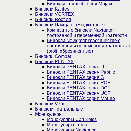
Бинокли Leupold серия Mojave
Бинокли Kahles
Бинокли VORTEX
Бинокли Redfied
Бинокли Navigator (Бюджетные)
Компактные бинокли Navigator
постоянной и переменной кратности
Бинокли Navigator классические с
постоянной и переменной кратностью
(profi, обрезиненные)
Бинокли Combat
Бинокли PENTAX
Бинокли PENTAX серия U
Бинокли PENTAX серия Papilio
Бинокли PENTAX серия S
Бинокли PENTAX серия PCF
Бинокли PENTAX серия DCF
Бинокли PENTAX серия UCF
Бинокли PENTAX серия Marine
Бинокли Veber
Бинокли театральные
Монокуляры
Монокуляры Carl Zeiss
Монокуляры Leica
Монокуляры Navigator