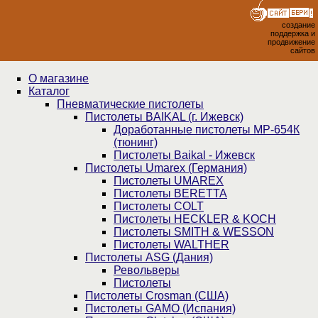
создание
поддержка и
продвижение
сайтов
О магазине
Каталог
Пнев­ма­ти­чес­кие пистолеты
Пистолеты BAIKAL (г. Ижевск)
Доработанные пистолеты МР-654К
(тюнинг)
Пистолеты Baikal - Ижевск
Пистолеты Umarex (Германия)
Пистолеты UMAREX
Пистолеты BERETTA
Пистолеты COLT
Пистолеты HECKLER & KOCH
Пистолеты SMITH & WESSON
Пистолеты WALTHER
Пистолеты ASG (Дания)
Револьверы
Пистолеты
Пистолеты Crosman (США)
Пистолеты GAMO (Испания)