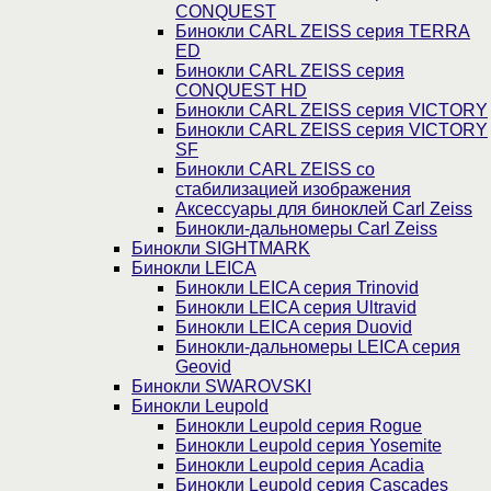
CONQUEST
Бинокли CARL ZEISS серия TERRA
ED
Бинокли CARL ZEISS серия
CONQUEST HD
Бинокли CARL ZEISS серия VICTORY
Бинокли CARL ZEISS серия VICTORY
SF
Бинокли CARL ZEISS со
стабилизацией изображения
Аксессуары для биноклей Carl Zeiss
Бинокли-дальномеры Carl Zeiss
Бинокли SIGHTMARK
Бинокли LEICA
Бинокли LEICA серия Trinovid
Бинокли LEICA серия Ultravid
Бинокли LEICA серия Duovid
Бинокли-дальномеры LEICA серия
Geovid
Бинокли SWAROVSKI
Бинокли Leupold
Бинокли Leupold серия Rogue
Бинокли Leupold серия Yosemite
Бинокли Leupold серия Acadia
Бинокли Leupold серия Cascades