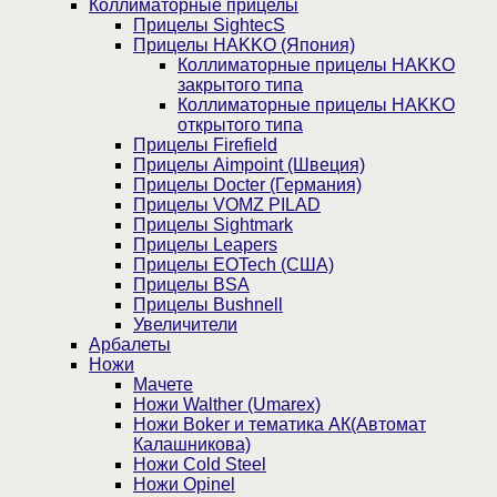
Коллиматорные прицелы
Прицелы SightecS
Прицелы HAKKO (Япония)
Коллиматорные прицелы HAKKO
закрытого типа
Коллиматорные прицелы HAKKO
открытого типа
Прицелы Firefield
Прицелы Aimpoint (Швеция)
Прицелы Docter (Германия)
Прицелы VOMZ PILAD
Прицелы Sightmark
Прицелы Leapers
Прицелы EOTech (США)
Прицелы BSA
Прицелы Bushnell
Увеличители
Арбалеты
Ножи
Мачете
Ножи Walther (Umarex)
Ножи Boker и тематика АК(Автомат
Калашникова)
Ножи Cold Steel
Ножи Opinel