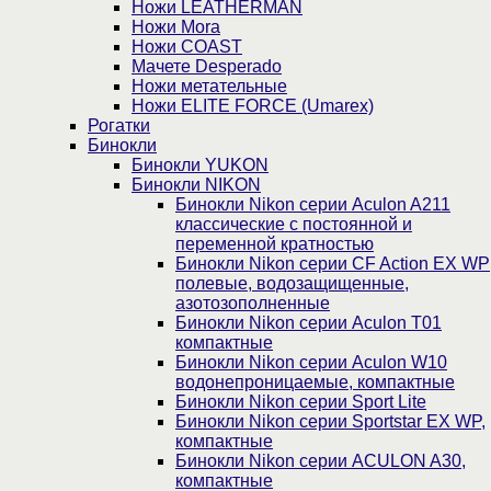
Ножи LEATHERMAN
Ножи Mora
Ножи COAST
Мачете Desperado
Ножи метательные
Ножи ELITE FORCE (Umarex)
Рогатки
Бинокли
Бинокли YUKON
Бинокли NIKON
Бинокли Nikon серии Aculon A211
классические с постоянной и
переменной кратностью
Бинокли Nikon серии СF Action EX WP
полевые, водозащищенные,
азотозополненные
Бинокли Nikon серии Aculon T01
компактные
Бинокли Nikon серии Aculon W10
водонепроницаемые, компактные
Бинокли Nikon серии Sport Lite
Бинокли Nikon серии Sportstar EX WP,
компактные
Бинокли Nikon серии ACULON A30,
компактные