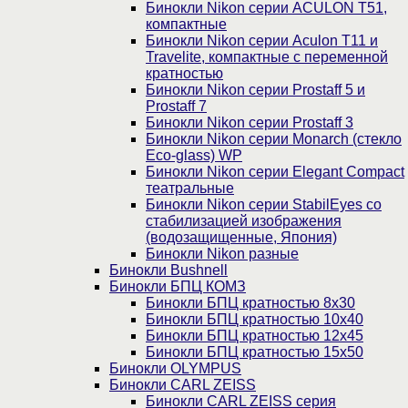
Бинокли Nikon серии ACULON Т51,
компактные
Бинокли Nikon серии Aculon T11 и
Travelite, компактные с переменной
кратностью
Бинокли Nikon серии Prostaff 5 и
Prostaff 7
Бинокли Nikon серии Prostaff 3
Бинокли Nikon серии Monarch (стекло
Eco-glass) WP
Бинокли Nikon серии Elegant Compact
театральные
Бинокли Nikon серии StabilEyes со
стабилизацией изображения
(водозащищенные, Япония)
Бинокли Nikon разные
Бинокли Bushnell
Бинокли БПЦ КОМЗ
Бинокли БПЦ кратностью 8х30
Бинокли БПЦ кратностью 10х40
Бинокли БПЦ кратностью 12х45
Бинокли БПЦ кратностью 15х50
Бинокли OLYMPUS
Бинокли CARL ZEISS
Бинокли CARL ZEISS серия