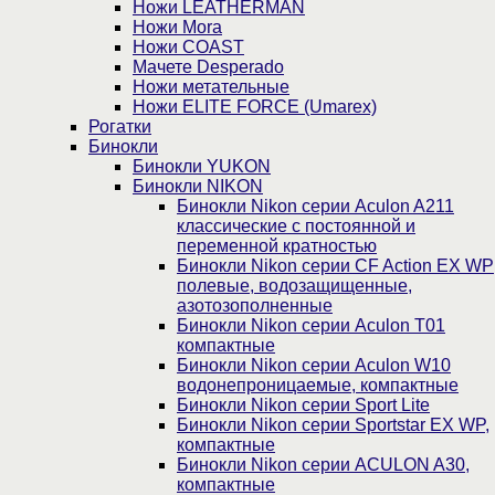
Ножи LEATHERMAN
Ножи Mora
Ножи COAST
Мачете Desperado
Ножи метательные
Ножи ELITE FORCE (Umarex)
Рогатки
Бинокли
Бинокли YUKON
Бинокли NIKON
Бинокли Nikon серии Aculon A211
классические с постоянной и
переменной кратностью
Бинокли Nikon серии СF Action EX WP
полевые, водозащищенные,
азотозополненные
Бинокли Nikon серии Aculon T01
компактные
Бинокли Nikon серии Aculon W10
водонепроницаемые, компактные
Бинокли Nikon серии Sport Lite
Бинокли Nikon серии Sportstar EX WP,
компактные
Бинокли Nikon серии ACULON A30,
компактные