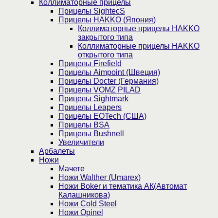
Коллиматорные прицелы
Прицелы SightecS
Прицелы HAKKO (Япония)
Коллиматорные прицелы HAKKO
закрытого типа
Коллиматорные прицелы HAKKO
открытого типа
Прицелы Firefield
Прицелы Aimpoint (Швеция)
Прицелы Docter (Германия)
Прицелы VOMZ PILAD
Прицелы Sightmark
Прицелы Leapers
Прицелы EOTech (США)
Прицелы BSA
Прицелы Bushnell
Увеличители
Арбалеты
Ножи
Мачете
Ножи Walther (Umarex)
Ножи Boker и тематика АК(Автомат
Калашникова)
Ножи Cold Steel
Ножи Opinel