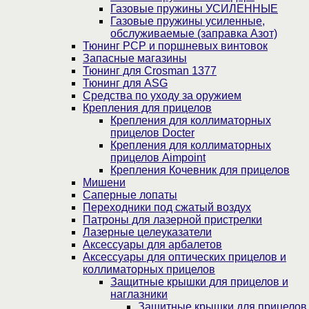
Газовые пружины УСИЛЕННЫЕ
Газовые пружины усиленные,
обслуживаемые (заправка Азот)
Тюнинг PCP и поршневых винтовок
Запасные магазины
Тюнинг для Crosman 1377
Тюнинг для ASG
Средства по уходу за оружием
Крепления для прицелов
Крепления для коллиматорных
прицелов Docter
Крепления для коллиматорных
прицелов Aimpoint
Крепления Кочевник для прицелов
Мишени
Саперные лопаты
Переходники под сжатый воздух
Патроны для лазерной пристрелки
Лазерные целеуказатели
Аксессуары для арбалетов
Аксессуары для оптических прицелов и
коллиматорных прицелов
Защитные крышки для прицелов и
наглазники
Защитные крышки для прицелов