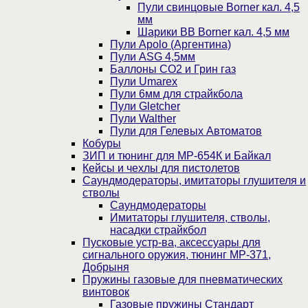
Пули свинцовые Borner кал. 4,5
мм
Шарики BB Borner кал. 4,5 мм
Пули Apolo (Аргентина)
Пули ASG 4,5мм
Баллоны CO2 и Грин газ
Пули Umarex
Пули 6мм для страйкбола
Пули Gletcher
Пули Walther
Пули для Гелевых Автоматов
Кобуры
ЗИП и тюнинг для МР-654К и Байкал
Кейсы и чехлы для пистолетов
Саундмодераторы, имитаторы глушителя и
стволы
Саундмодераторы
Имитаторы глушителя, стволы,
насадки страйкбол
Пусковые устр-ва, аксессуары для
сигнального оружия, тюнинг МР-371,
Добрыня
Пружины газовые для пневматических
винтовок
Газовые пружины Стандарт