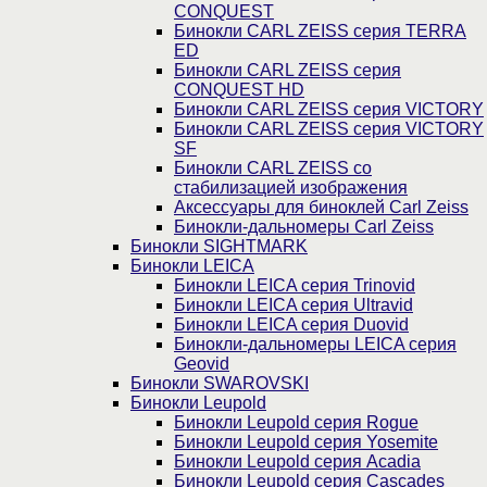
CONQUEST
Бинокли CARL ZEISS серия TERRA
ED
Бинокли CARL ZEISS серия
CONQUEST HD
Бинокли CARL ZEISS серия VICTORY
Бинокли CARL ZEISS серия VICTORY
SF
Бинокли CARL ZEISS со
стабилизацией изображения
Аксессуары для биноклей Carl Zeiss
Бинокли-дальномеры Carl Zeiss
Бинокли SIGHTMARK
Бинокли LEICA
Бинокли LEICA серия Trinovid
Бинокли LEICA серия Ultravid
Бинокли LEICA серия Duovid
Бинокли-дальномеры LEICA серия
Geovid
Бинокли SWAROVSKI
Бинокли Leupold
Бинокли Leupold серия Rogue
Бинокли Leupold серия Yosemite
Бинокли Leupold серия Acadia
Бинокли Leupold серия Cascades