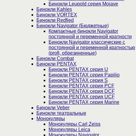
Бинокли Leupold серия Mojave
Бинокли Kahles
Бинокли VORTEX
Бинокли Redfied
Бинокли Navigator (Бюджетные)
Компактные бинокли Navigator
постоянной и переменной кратности
Бинокли Navigator классические с
постоянной и переменной кратностью
(profi, обрезиненные)
Бинокли Combat
Бинокли PENTAX
Бинокли PENTAX серия U
Бинокли PENTAX серия Papilio
Бинокли PENTAX серия S
Бинокли PENTAX серия PCF
Бинокли PENTAX серия DCF
Бинокли PENTAX серия UCF
Бинокли PENTAX серия Marine
Бинокли Veber
Бинокли театральные
Монокуляры
Монокуляры Carl Zeiss
Монокуляры Leica
Монокуляры Navigator