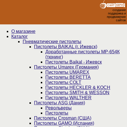
создание
поддержка и
продвижение
сайтов
О магазине
Каталог
Пнев­ма­ти­чес­кие пистолеты
Пистолеты BAIKAL (г. Ижевск)
Доработанные пистолеты МР-654К
(тюнинг)
Пистолеты Baikal - Ижевск
Пистолеты Umarex (Германия)
Пистолеты UMAREX
Пистолеты BERETTA
Пистолеты COLT
Пистолеты HECKLER & KOCH
Пистолеты SMITH & WESSON
Пистолеты WALTHER
Пистолеты ASG (Дания)
Револьверы
Пистолеты
Пистолеты Crosman (США)
Пистолеты GAMO (Испания)