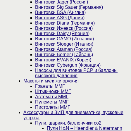
Винтовки Jager (Россия)
Винтовки Sig Sauer (Германия)
Винтовки BSA (Англия)
Винтовки ASG (Дания)
Винтовки Diana (Германия)
Винтовки Ижевск (Россия)
Винтовки Daisy (Япония)
Винтовки GAMO (Испания)
Винтовки Stoeger (Италия)
Винтовки Ataman (Россия)
Винтовки Borner (Тайвань)
Винтовки EVANIX (Корея)
Винтовки Cybergun (Франция)
Насосы для винтовок PCP и баллоны
высокого давления
Макеты и муляжи оружия
Гранаты ММГ
Штык-ножи ММГ
Автоматы ММГ
Пулеметы ММГ
Пистолеты ММГ
Аксессуары и ЗИП для пневматики, пусковые
устр-ва
Пули, шарики, баллончики со2
Пули H&N – Haendler & Natermann