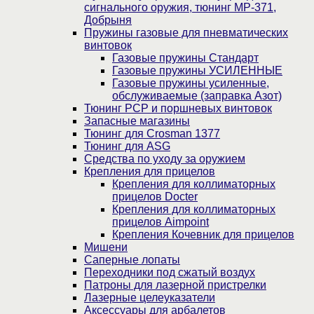
сигнального оружия, тюнинг МР-371,
Добрыня
Пружины газовые для пневматических
винтовок
Газовые пружины Стандарт
Газовые пружины УСИЛЕННЫЕ
Газовые пружины усиленные,
обслуживаемые (заправка Азот)
Тюнинг PCP и поршневых винтовок
Запасные магазины
Тюнинг для Crosman 1377
Тюнинг для ASG
Средства по уходу за оружием
Крепления для прицелов
Крепления для коллиматорных
прицелов Docter
Крепления для коллиматорных
прицелов Aimpoint
Крепления Кочевник для прицелов
Мишени
Саперные лопаты
Переходники под сжатый воздух
Патроны для лазерной пристрелки
Лазерные целеуказатели
Аксессуары для арбалетов