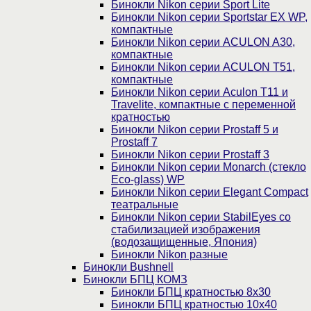
Бинокли Nikon серии Sport Lite
Бинокли Nikon серии Sportstar EX WP,
компактные
Бинокли Nikon серии ACULON A30,
компактные
Бинокли Nikon серии ACULON Т51,
компактные
Бинокли Nikon серии Aculon T11 и
Travelite, компактные с переменной
кратностью
Бинокли Nikon серии Prostaff 5 и
Prostaff 7
Бинокли Nikon серии Prostaff 3
Бинокли Nikon серии Monarch (стекло
Eco-glass) WP
Бинокли Nikon серии Elegant Compact
театральные
Бинокли Nikon серии StabilEyes со
стабилизацией изображения
(водозащищенные, Япония)
Бинокли Nikon разные
Бинокли Bushnell
Бинокли БПЦ КОМЗ
Бинокли БПЦ кратностью 8х30
Бинокли БПЦ кратностью 10х40