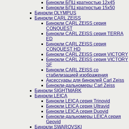
Бинокли БПЦ кратностью 12х45
Бинокли БПЦ кратностью 15х50
Бинокли OLYMPUS
Бинокли CARL ZEISS
Бинокли CARL ZEISS серия
CONQUEST
Бинокли CARL ZEISS серия TERRA
ED
Бинокли CARL ZEISS серия
CONQUEST HD
Бинокли CARL ZEISS серия VICTORY
Бинокли CARL ZEISS серия VICTORY
SF
Бинокли CARL ZEISS со
стабилизацией изображения
Аксессуары для биноклей Carl Zeiss
Бинокли-дальномеры Carl Zeiss
Бинокли SIGHTMARK
Бинокли LEICA
Бинокли LEICA серия Trinovid
Бинокли LEICA серия Ultravid
Бинокли LEICA серия Duovid
Бинокли-дальномеры LEICA серия
Geovid
Бинокли SWAROVSKI