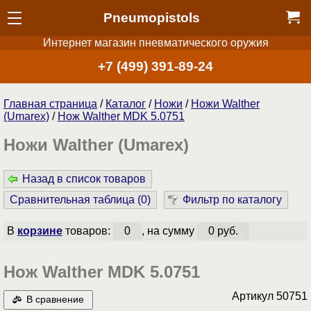
Pneumopistols
Интернет магазин пневматического оружия
+7 (499) 391-89-24
Главная страница
/
Каталог
/
Ножи
/
Ножи Walther
(Umarex)
/
Нож Walther MDK 5.0751
Ножи Walther (Umarex)
Назад в список товаров
Сравнительная таблица (
0
)
Фильтр по каталогу
В
корзине
товаров:
0
, на сумму
0 руб.
Нож Walther MDK 5.0751
Артикул
50751
В сравнение