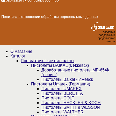
vk.com/club53004480
Политика в отношении обработки персональных данных
создание
поддержка и
продвижение
сайтов
О магазине
Каталог
Пнев­ма­ти­чес­кие пистолеты
Пистолеты BAIKAL (г. Ижевск)
Доработанные пистолеты МР-654К
(тюнинг)
Пистолеты Baikal - Ижевск
Пистолеты Umarex (Германия)
Пистолеты UMAREX
Пистолеты BERETTA
Пистолеты COLT
Пистолеты HECKLER & KOCH
Пистолеты SMITH & WESSON
Пистолеты WALTHER