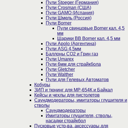
Пули Stoeger (Германия)
Пули Crosman (США)
Пули GAMO (Испания)
Пули Шмель (Россия)
Пули Borner
Пули свинцовые Borner кал. 4,5
мм
Шарики BB Borner кал. 4,5 мм
Пули Apolo (Аргентина)
Пули ASG 4,5мм
Баллоны CO2 и Грин газ
Пули Umarex
Пули 6мм для страйкбола
Пули Gletcher
Пули Walther
Пули для Гелевых Автоматов
Кобуры
ЗИП и тюнинг для МР-654К и Байкал
Кейсы и чехлы для пистолетов
Саундмодераторы, имитаторы глушителя и
стволы
Саундмодераторы
Имитаторы глушителя, стволы,
насадки страйкбол
Пусковые устр-ва, аксессуары для