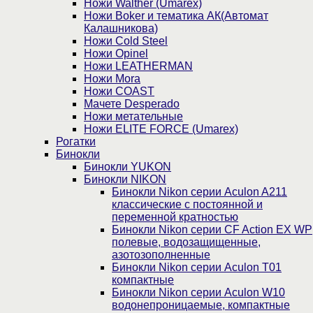
Ножи Walther (Umarex)
Ножи Boker и тематика АК(Автомат
Калашникова)
Ножи Cold Steel
Ножи Opinel
Ножи LEATHERMAN
Ножи Mora
Ножи COAST
Мачете Desperado
Ножи метательные
Ножи ELITE FORCE (Umarex)
Рогатки
Бинокли
Бинокли YUKON
Бинокли NIKON
Бинокли Nikon серии Aculon A211
классические с постоянной и
переменной кратностью
Бинокли Nikon серии СF Action EX WP
полевые, водозащищенные,
азотозополненные
Бинокли Nikon серии Aculon T01
компактные
Бинокли Nikon серии Aculon W10
водонепроницаемые, компактные