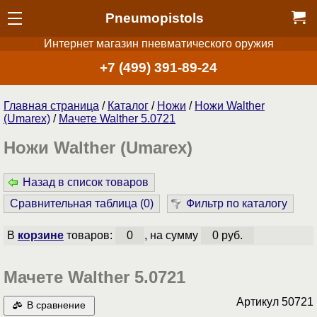
Pneumopistols
Интернет магазин пневматического оружия
+7 (499) 391-89-24
Главная страница
/
Каталог
/
Ножи
/
Ножи Walther
(Umarex)
/
Мачете Walther 5.0721
Ножи Walther (Umarex)
Назад в список товаров
Сравнительная таблица (
0
)
Фильтр по каталогу
В
корзине
товаров:
0
, на сумму
0 руб.
Мачете Walther 5.0721
Артикул
50721
В сравнение