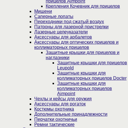
прицелов Aimpoint
Крепления Кочевник для прицелов
Мишени
Саперные лопаты
Переходники под сжатый воздух
Патроны для лазерной пристрелки
Лазерные целеуказатели
Аксессуары для арбалетов
Аксессуары для оптических прицелов и
коллиматорных прицелов
Защитные крышки для прицелов и
наглазники
Защитные крышки для прицелов
Leupold
Защитные крышки для
коллиматорных прицелов Docter
Защитные крышки для
коллиматорных прицелов
Aimpoint
Чехлы и кейсы для оружия
Аксессуары для рогаток
Костюмы охотника
Дополнительные принадлежности
Перчатки охотничьи
Ремни тактические