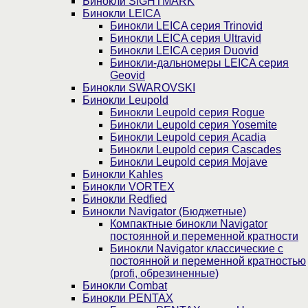
Бинокли SIGHTMARK
Бинокли LEICA
Бинокли LEICA серия Trinovid
Бинокли LEICA серия Ultravid
Бинокли LEICA серия Duovid
Бинокли-дальномеры LEICA серия
Geovid
Бинокли SWAROVSKI
Бинокли Leupold
Бинокли Leupold серия Rogue
Бинокли Leupold серия Yosemite
Бинокли Leupold серия Acadia
Бинокли Leupold серия Cascades
Бинокли Leupold серия Mojave
Бинокли Kahles
Бинокли VORTEX
Бинокли Redfied
Бинокли Navigator (Бюджетные)
Компактные бинокли Navigator
постоянной и переменной кратности
Бинокли Navigator классические с
постоянной и переменной кратностью
(profi, обрезиненные)
Бинокли Combat
Бинокли PENTAX