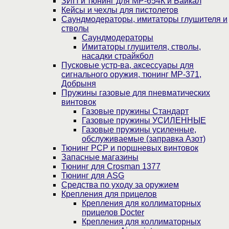
ЗИП и тюнинг для МР-654К и Байкал
Кейсы и чехлы для пистолетов
Саундмодераторы, имитаторы глушителя и
стволы
Саундмодераторы
Имитаторы глушителя, стволы,
насадки страйкбол
Пусковые устр-ва, аксессуары для
сигнального оружия, тюнинг МР-371,
Добрыня
Пружины газовые для пневматических
винтовок
Газовые пружины Стандарт
Газовые пружины УСИЛЕННЫЕ
Газовые пружины усиленные,
обслуживаемые (заправка Азот)
Тюнинг PCP и поршневых винтовок
Запасные магазины
Тюнинг для Crosman 1377
Тюнинг для ASG
Средства по уходу за оружием
Крепления для прицелов
Крепления для коллиматорных
прицелов Docter
Крепления для коллиматорных