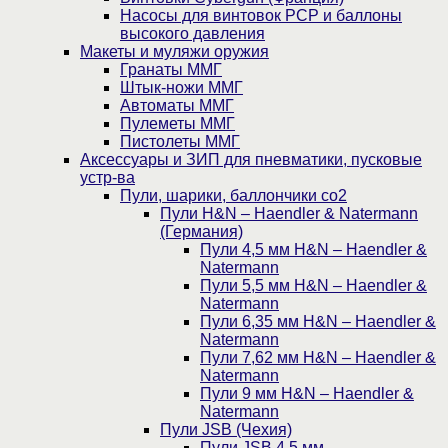
Насосы для винтовок PCP и баллоны
высокого давления
Макеты и муляжи оружия
Гранаты ММГ
Штык-ножи ММГ
Автоматы ММГ
Пулеметы ММГ
Пистолеты ММГ
Аксессуары и ЗИП для пневматики, пусковые
устр-ва
Пули, шарики, баллончики со2
Пули H&N – Haendler & Natermann
(Германия)
Пули 4,5 мм H&N – Haendler &
Natermann
Пули 5,5 мм H&N – Haendler &
Natermann
Пули 6,35 мм H&N – Haendler &
Natermann
Пули 7,62 мм H&N – Haendler &
Natermann
Пули 9 мм H&N – Haendler &
Natermann
Пули JSB (Чехия)
Пули JSB 4,5 мм