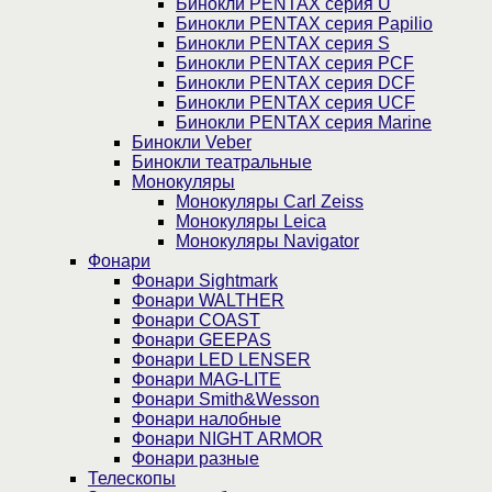
Бинокли PENTAX серия U
Бинокли PENTAX серия Papilio
Бинокли PENTAX серия S
Бинокли PENTAX серия PCF
Бинокли PENTAX серия DCF
Бинокли PENTAX серия UCF
Бинокли PENTAX серия Marine
Бинокли Veber
Бинокли театральные
Монокуляры
Монокуляры Carl Zeiss
Монокуляры Leica
Монокуляры Navigator
Фонари
Фонари Sightmark
Фонари WALTHER
Фонари COAST
Фонари GEEPAS
Фонари LED LENSER
Фонари MAG-LITE
Фонари Smith&Wesson
Фонари налобные
Фонари NIGHT ARMOR
Фонари разные
Телескопы