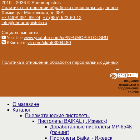
2010—2026 © Pneumopistols
Политика в отношении обработки персональных данных
Химки, ул. Московская, д. 38А
+7 (499) 391-89-24
,
+7 (985) 523-60-12
info@pneumopistols.ru
Социальные сети:
YouTube
www.youtube.com/c/PNEUMOPISTOLSRU
ВКонтакте
vk.com/club53004480
Политика в отношении обработки персональных данных
создание
поддержка и
продвижение
сайтов
О магазине
Каталог
Пнев­ма­ти­чес­кие пистолеты
Пистолеты BAIKAL (г. Ижевск)
Доработанные пистолеты МР-654К
(тюнинг)
Пистолеты Baikal - Ижевск