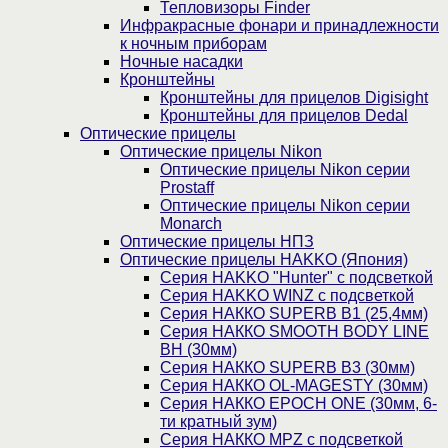
Тепловизоры Finder
Инфракрасные фонари и принадлежности
к ночным приборам
Ночные насадки
Кронштейны
Кронштейны для прицелов Digisight
Кронштейны для прицелов Dedal
Оптические прицелы
Оптические прицелы Nikon
Оптические прицелы Nikon серии
Prostaff
Оптические прицелы Nikon серии
Monarch
Оптические прицелы НПЗ
Оптические прицелы HAKKO (Япония)
Cерия HAKKO "Hunter" с подсветкой
Серия НAKKO WINZ с подсветкой
Серия НАККО SUPERB B1 (25,4мм)
Серия НАККО SMOOTH BODY LINE
BH (30мм)
Серия НАККО SUPERB B3 (30мм)
Серия НАККО OL-MAGESTY (30мм)
Серия НАККО EPOCH ONE (30мм, 6-
ти кратный зум)
Серия НАККО MPZ с подсветкой