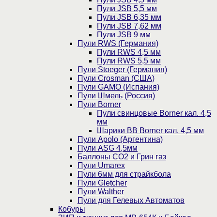
Пули JSB 5,5 мм
Пули JSB 6,35 мм
Пули JSB 7,62 мм
Пули JSB 9 мм
Пули RWS (Германия)
Пули RWS 4,5 мм
Пули RWS 5,5 мм
Пули Stoeger (Германия)
Пули Crosman (США)
Пули GAMO (Испания)
Пули Шмель (Россия)
Пули Borner
Пули свинцовые Borner кал. 4,5
мм
Шарики BB Borner кал. 4,5 мм
Пули Apolo (Аргентина)
Пули ASG 4,5мм
Баллоны CO2 и Грин газ
Пули Umarex
Пули 6мм для страйкбола
Пули Gletcher
Пули Walther
Пули для Гелевых Автоматов
Кобуры