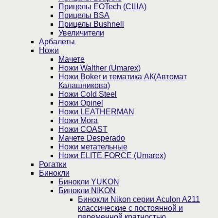
Прицелы EOTech (США)
Прицелы BSA
Прицелы Bushnell
Увеличители
Арбалеты
Ножи
Мачете
Ножи Walther (Umarex)
Ножи Boker и тематика АК(Автомат
Калашникова)
Ножи Cold Steel
Ножи Opinel
Ножи LEATHERMAN
Ножи Mora
Ножи COAST
Мачете Desperado
Ножи метательные
Ножи ELITE FORCE (Umarex)
Рогатки
Бинокли
Бинокли YUKON
Бинокли NIKON
Бинокли Nikon серии Aculon A211
классические с постоянной и
переменной кратностью