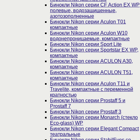
Бинокли Nikon серии СF Action EX WP
полевые, водозащищенные,
азотозополненные
Бинокли Nikon серии Aculon T01
компактные
Бинокли Nikon серии Aculon W10
водонепроницаемые, компактные
Бинокли Nikon серии Sport Lite
Бинокли Nikon серии Sportstar EX WP,
компактные
Бинокли Nikon серии ACULON A30,
компактные
Бинокли Nikon серии ACULON Т51,
компактные
Бинокли Nikon серии Aculon T11 и
Travelite, компактные с переменной
кратностью
Бинокли Nikon серии Prostaff 5 и
Prostaff 7
Бинокли Nikon серии Prostaff 3
Бинокли Nikon серии Monarch (стекло
Eco-glass) WP
Бинокли Nikon серии Elegant Compact
театральные
Бинокли Nikon серии StabilEyes со