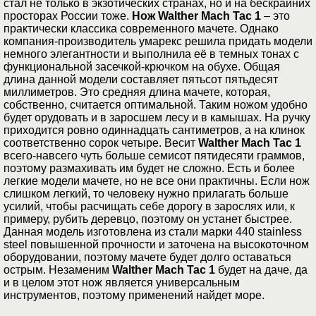
стал не только в экзотических странах, но и на бескрайних
просторах России тоже.
Нож Walther Mach Tac 1
– это
практически классика современного мачете. Однако
компания-производитель умарекс решила придать модели
немного элегантности и выполнила её в темных тонах с
функциональной засечкой-крючком на обухе. Общая
длина данной модели составляет пятьсот пятьдесят
миллиметров. Это средняя длина мачете, которая,
собственно, считается оптимальной. Таким ножом удобно
будет орудовать и в заросшем лесу и в камышах. На ручку
приходится ровно одиннадцать сантиметров, а на клинок
соответственно сорок четыре. Весит
Walther Mach Tac 1
всего-навсего чуть больше семисот пятидесяти граммов,
поэтому размахивать им будет не сложно. Есть и более
легкие модели мачете, но не все они практичны. Если нож
слишком легкий, то человеку нужно прилагать больше
усилий, чтобы расчищать себе дорогу в зарослях или, к
примеру, рубить деревцо, поэтому он устанет быстрее.
Данная модель изготовлена из стали марки 440 stainless
steel повышенной прочности и заточена на высокоточном
оборудовании, поэтому мачете будет долго оставаться
острым. Незаменим
Walther Mach Tac 1
будет на даче, да
и в целом этот нож является универсальным
инструментов, поэтому применений найдет море.