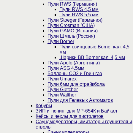
Пули RWS (Германия)
Пули RWS 4,5 мм
Пули RWS 5,5 мм
Пули Stoeger (Германия)
Пули Crosman (США)
Пули GAMO (Испания)
Пули Шмель (Россия)
Пули Borner
Пули свинцовые Borner кал. 4,5
мм
Шарики BB Borner кал. 4,5 мм
Пули Apolo (Аргентина)
Пули ASG 4,5мм
Баллоны CO2 и Грин газ
Пули Umarex
Пули 6мм для страйкбола
Пули Gletcher
Пули Walther
Пули для Гелевых Автоматов
Кобуры
ЗИП и тюнинг для МР-654К и Байкал
Кейсы и чехлы для пистолетов
Саундмодераторы, имитаторы глушителя и
стволы
Саундмодераторы