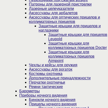
Патроны для лазерной пристрелки
Лазерные целеуказатели
Аксессуары для арбалетов
Аксессуары для оптических прицелов и
коллиматорных прицелов
Защитные крышки для прицелов и
наглазники
Защитные крышки для прицелов
Leupold
Защитные крышки для
коллиматорных прицелов Docter
Защитные крышки для
коллиматорных прицелов
Aimpoint
Чехлы и кейсы для оружия
Аксессуары для рогаток
Костюмы охотника
Дополнительные принадлежности
Перчатки охотничьи
Ремни тактические
Барометры
Приборы ночного видения
Бинокли ночного видения
Прицелы ночного видения