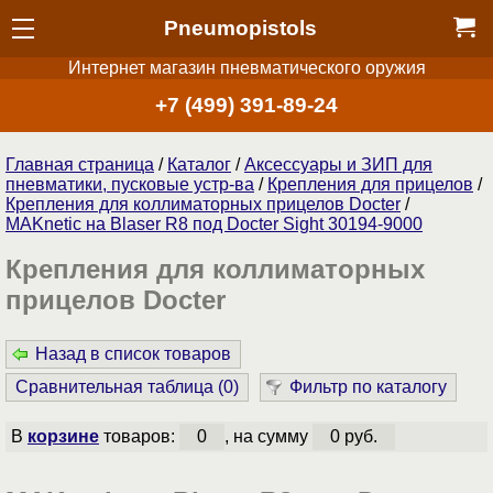
Pneumopistols
Интернет магазин пневматического оружия
+7 (499) 391-89-24
Главная страница
/
Каталог
/
Аксессуары и ЗИП для
пневматики, пусковые устр-ва
/
Крепления для прицелов
/
Крепления для коллиматорных прицелов Docter
/
MAKnetic на Blaser R8 под Docter Sight 30194-9000
Крепления для коллиматорных
прицелов Docter
Назад в список товаров
Сравнительная таблица (
0
)
Фильтр по каталогу
В
корзине
товаров:
0
, на сумму
0 руб.