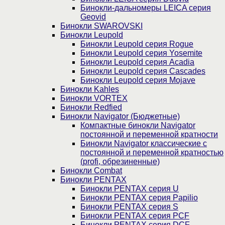
Бинокли-дальномеры LEICA серия
Geovid
Бинокли SWAROVSKI
Бинокли Leupold
Бинокли Leupold серия Rogue
Бинокли Leupold серия Yosemite
Бинокли Leupold серия Acadia
Бинокли Leupold серия Cascades
Бинокли Leupold серия Mojave
Бинокли Kahles
Бинокли VORTEX
Бинокли Redfied
Бинокли Navigator (Бюджетные)
Компактные бинокли Navigator
постоянной и переменной кратности
Бинокли Navigator классические с
постоянной и переменной кратностью
(profi, обрезиненные)
Бинокли Combat
Бинокли PENTAX
Бинокли PENTAX серия U
Бинокли PENTAX серия Papilio
Бинокли PENTAX серия S
Бинокли PENTAX серия PCF
Бинокли PENTAX серия DCF