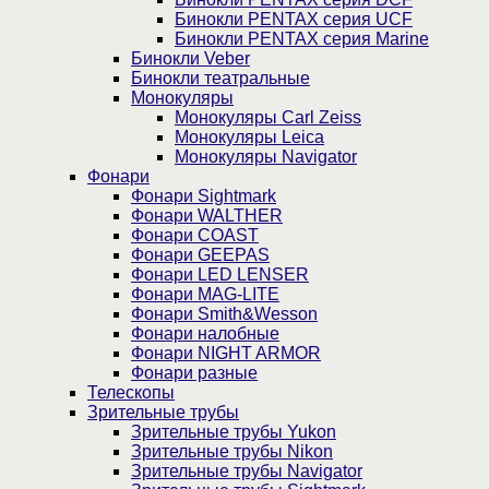
Бинокли PENTAX серия UCF
Бинокли PENTAX серия Marine
Бинокли Veber
Бинокли театральные
Монокуляры
Монокуляры Carl Zeiss
Монокуляры Leica
Монокуляры Navigator
Фонари
Фонари Sightmark
Фонари WALTHER
Фонари COAST
Фонари GEEPAS
Фонари LED LENSER
Фонари MAG-LITE
Фонари Smith&Wesson
Фонари налобные
Фонари NIGHT ARMOR
Фонари разные
Телескопы
Зрительные трубы
Зрительные трубы Yukon
Зрительные трубы Nikon
Зрительные трубы Navigator