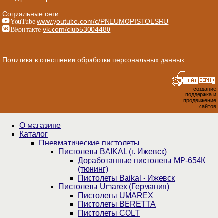
Социальные сети:
YouTube
www.youtube.com/c/PNEUMOPISTOLSRU
ВКонтакте
vk.com/club53004480
Политика в отношении обработки персональных данных
создание
поддержка и
продвижение
сайтов
О магазине
Каталог
Пнев­ма­ти­чес­кие пистолеты
Пистолеты BAIKAL (г. Ижевск)
Доработанные пистолеты МР-654К
(тюнинг)
Пистолеты Baikal - Ижевск
Пистолеты Umarex (Германия)
Пистолеты UMAREX
Пистолеты BERETTA
Пистолеты COLT