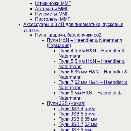
Штык-ножи ММГ
Автоматы ММГ
Пулеметы ММГ
Пистолеты ММГ
Аксессуары и ЗИП для пневматики, пусковые
устр-ва
Пули, шарики, баллончики со2
Пули H&N – Haendler & Natermann
(Германия)
Пули 4,5 мм H&N – Haendler &
Natermann
Пули 5,5 мм H&N – Haendler &
Natermann
Пули 6,35 мм H&N – Haendler &
Natermann
Пули 7,62 мм H&N – Haendler &
Natermann
Пули 9 мм H&N – Haendler &
Natermann
Пули JSB (Чехия)
Пули JSB 4,5 мм
Пули JSB 5,5 мм
Пули JSB 6,35 мм
Пули JSB 7,62 мм
Пули JSB 9 мм