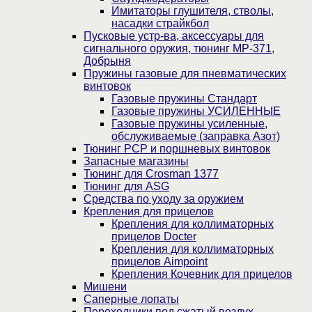
Имитаторы глушителя, стволы,
насадки страйкбол
Пусковые устр-ва, аксессуары для
сигнального оружия, тюнинг МР-371,
Добрыня
Пружины газовые для пневматических
винтовок
Газовые пружины Стандарт
Газовые пружины УСИЛЕННЫЕ
Газовые пружины усиленные,
обслуживаемые (заправка Азот)
Тюнинг PCP и поршневых винтовок
Запасные магазины
Тюнинг для Crosman 1377
Тюнинг для ASG
Средства по уходу за оружием
Крепления для прицелов
Крепления для коллиматорных
прицелов Docter
Крепления для коллиматорных
прицелов Aimpoint
Крепления Кочевник для прицелов
Мишени
Саперные лопаты
Переходники под сжатый воздух