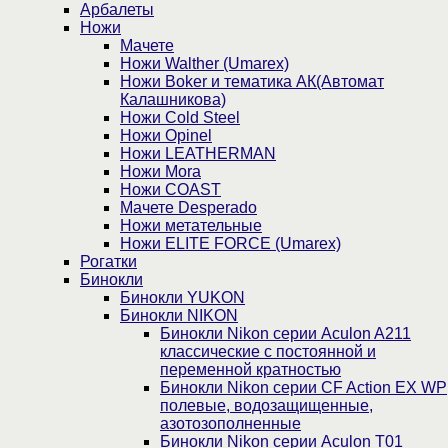
Арбалеты
Ножи
Мачете
Ножи Walther (Umarex)
Ножи Boker и тематика АК(Автомат
Калашникова)
Ножи Cold Steel
Ножи Opinel
Ножи LEATHERMAN
Ножи Mora
Ножи COAST
Мачете Desperado
Ножи метательные
Ножи ELITE FORCE (Umarex)
Рогатки
Бинокли
Бинокли YUKON
Бинокли NIKON
Бинокли Nikon серии Aculon A211
классические с постоянной и
переменной кратностью
Бинокли Nikon серии СF Action EX WP
полевые, водозащищенные,
азотозополненные
Бинокли Nikon серии Aculon T01