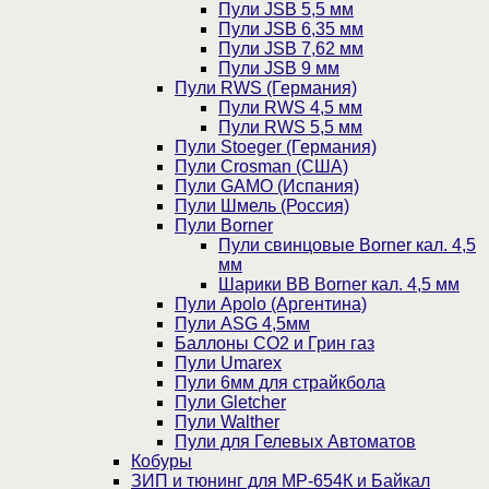
Пули JSB 5,5 мм
Пули JSB 6,35 мм
Пули JSB 7,62 мм
Пули JSB 9 мм
Пули RWS (Германия)
Пули RWS 4,5 мм
Пули RWS 5,5 мм
Пули Stoeger (Германия)
Пули Crosman (США)
Пули GAMO (Испания)
Пули Шмель (Россия)
Пули Borner
Пули свинцовые Borner кал. 4,5
мм
Шарики BB Borner кал. 4,5 мм
Пули Apolo (Аргентина)
Пули ASG 4,5мм
Баллоны CO2 и Грин газ
Пули Umarex
Пули 6мм для страйкбола
Пули Gletcher
Пули Walther
Пули для Гелевых Автоматов
Кобуры
ЗИП и тюнинг для МР-654К и Байкал