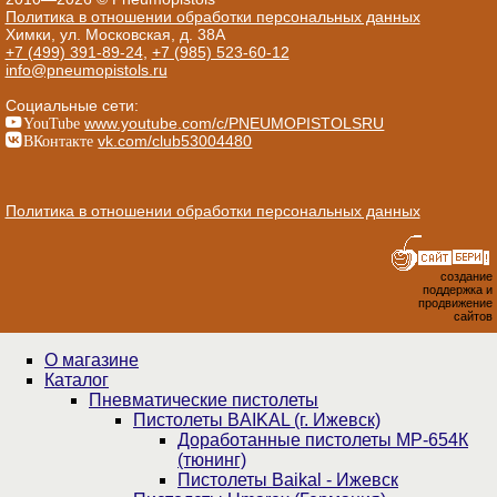
Политика в отношении обработки персональных данных
Химки, ул. Московская, д. 38А
+7 (499) 391-89-24
,
+7 (985) 523-60-12
info@pneumopistols.ru
Социальные сети:
YouTube
www.youtube.com/c/PNEUMOPISTOLSRU
ВКонтакте
vk.com/club53004480
Политика в отношении обработки персональных данных
создание
поддержка и
продвижение
сайтов
О магазине
Каталог
Пнев­ма­ти­чес­кие пистолеты
Пистолеты BAIKAL (г. Ижевск)
Доработанные пистолеты МР-654К
(тюнинг)
Пистолеты Baikal - Ижевск