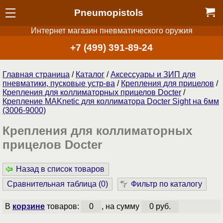
Pneumopistols
Интернет магазин пневматического оружия
+7 (499) 391-89-24
Главная страница
/
Каталог
/
Аксессуары и ЗИП для
пневматики, пусковые устр-ва
/
Крепления для прицелов
/
Крепления для коллиматорных прицелов Docter
/
Крепление MAKnetic для коллиматора Docter Sight на 6мм
(3006-9000)
Крепления для коллиматорных
прицелов Docter
Назад в список товаров
Сравнительная таблица (
0
)
Фильтр по каталогу
В
корзине
товаров:
0
, на сумму
0 руб.