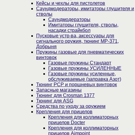
Кейсы и чехлы для пистолетов
Саундмодераторы, имитаторы глушителя и
стволы
Саундмодераторы
Имитаторы глушителя, стволы,
насадки страйкбол
Пусковые устр-ва, аксессуары для
сигнального оружия, тюнинг МР-371,
Добрыня
Пружины газовые для пневматических
винтовок
Газовые пружины Стандарт
Газовые пружины УСИЛЕННЫЕ
Газовые пружины усиленные,
обслуживаемые (заправка Азот)
Тюнинг PCP и поршневых винтовок
Запасные магазины
Тюнинг для Crosman 1377
Тюнинг для ASG
Средства по уходу за оружием
Крепления для прицелов
Крепления для коллиматорных
прицелов Docter
Крепления для коллиматорных
прицелов Aimpoint