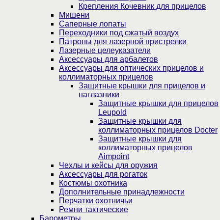
Крепления Кочевник для прицелов
Мишени
Саперные лопаты
Переходники под сжатый воздух
Патроны для лазерной пристрелки
Лазерные целеуказатели
Аксессуары для арбалетов
Аксессуары для оптических прицелов и
коллиматорных прицелов
Защитные крышки для прицелов и
наглазники
Защитные крышки для прицелов
Leupold
Защитные крышки для
коллиматорных прицелов Docter
Защитные крышки для
коллиматорных прицелов
Aimpoint
Чехлы и кейсы для оружия
Аксессуары для рогаток
Костюмы охотника
Дополнительные принадлежности
Перчатки охотничьи
Ремни тактические
Барометры