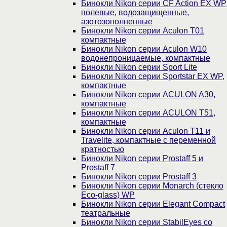
Бинокли Nikon серии СF Action EX WP
полевые, водозащищенные,
азотозополненные
Бинокли Nikon серии Aculon T01
компактные
Бинокли Nikon серии Aculon W10
водонепроницаемые, компактные
Бинокли Nikon серии Sport Lite
Бинокли Nikon серии Sportstar EX WP,
компактные
Бинокли Nikon серии ACULON A30,
компактные
Бинокли Nikon серии ACULON Т51,
компактные
Бинокли Nikon серии Aculon T11 и
Travelite, компактные с переменной
кратностью
Бинокли Nikon серии Prostaff 5 и
Prostaff 7
Бинокли Nikon серии Prostaff 3
Бинокли Nikon серии Monarch (стекло
Eco-glass) WP
Бинокли Nikon серии Elegant Compact
театральные
Бинокли Nikon серии StabilEyes со