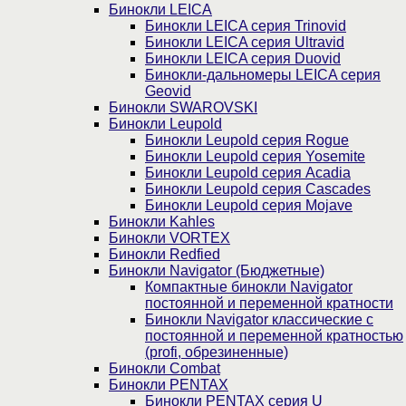
Бинокли LEICA
Бинокли LEICA серия Trinovid
Бинокли LEICA серия Ultravid
Бинокли LEICA серия Duovid
Бинокли-дальномеры LEICA серия
Geovid
Бинокли SWAROVSKI
Бинокли Leupold
Бинокли Leupold серия Rogue
Бинокли Leupold серия Yosemite
Бинокли Leupold серия Acadia
Бинокли Leupold серия Cascades
Бинокли Leupold серия Mojave
Бинокли Kahles
Бинокли VORTEX
Бинокли Redfied
Бинокли Navigator (Бюджетные)
Компактные бинокли Navigator
постоянной и переменной кратности
Бинокли Navigator классические с
постоянной и переменной кратностью
(profi, обрезиненные)
Бинокли Combat
Бинокли PENTAX
Бинокли PENTAX серия U