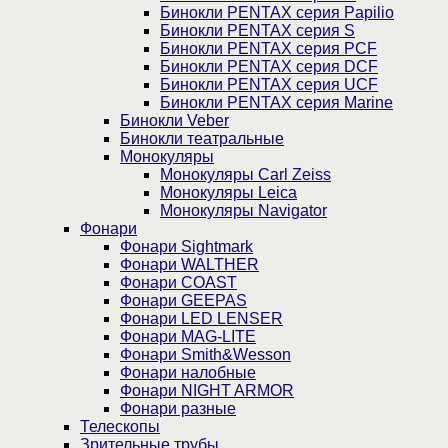
Бинокли PENTAX серия Papilio
Бинокли PENTAX серия S
Бинокли PENTAX серия PCF
Бинокли PENTAX серия DCF
Бинокли PENTAX серия UCF
Бинокли PENTAX серия Marine
Бинокли Veber
Бинокли театральные
Монокуляры
Монокуляры Carl Zeiss
Монокуляры Leica
Монокуляры Navigator
Фонари
Фонари Sightmark
Фонари WALTHER
Фонари COAST
Фонари GEEPAS
Фонари LED LENSER
Фонари MAG-LITE
Фонари Smith&Wesson
Фонари налобные
Фонари NIGHT ARMOR
Фонари разные
Телескопы
Зрительные трубы