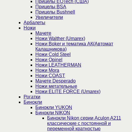
Прицелы EOTech (США)
Прицелы BSA
Прицелы Bushnell
Увеличители
Арбалеты
Ножи
Мачете
Ножи Walther (Umarex)
Ножи Boker и тематика АК(Автомат
Калашникова)
Ножи Cold Steel
Ножи Opinel
Ножи LEATHERMAN
Ножи Mora
Ножи COAST
Мачете Desperado
Ножи метательные
Ножи ELITE FORCE (Umarex)
Рогатки
Бинокли
Бинокли YUKON
Бинокли NIKON
Бинокли Nikon серии Aculon A211
классические с постоянной и
переменной кратностью