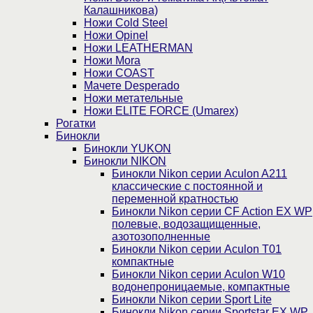
Калашникова)
Ножи Cold Steel
Ножи Opinel
Ножи LEATHERMAN
Ножи Mora
Ножи COAST
Мачете Desperado
Ножи метательные
Ножи ELITE FORCE (Umarex)
Рогатки
Бинокли
Бинокли YUKON
Бинокли NIKON
Бинокли Nikon серии Aculon A211
классические с постоянной и
переменной кратностью
Бинокли Nikon серии СF Action EX WP
полевые, водозащищенные,
азотозополненные
Бинокли Nikon серии Aculon T01
компактные
Бинокли Nikon серии Aculon W10
водонепроницаемые, компактные
Бинокли Nikon серии Sport Lite
Бинокли Nikon серии Sportstar EX WP,