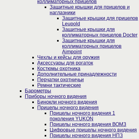
коллиматорных прицелов
Защитные крышки для прицелов и
наглазники
Защитные крышки для прицелов
Leupold
Защитные крышки для
коллиматорных прицелов Docter
Защитные крышки для
коллиматорных прицелов
Aimpoint
Чехлы и кейсы для оружия
Аксессуары для рогаток
Костюмы охотника
Дополнительные принадлежности
Перчатки охотничьи
Ремни тактические
Барометры
Приборы ночного видения
Бинокли ночного видения
Прицелы ночного видения
Прицелы ночного видения 1
поколения YUKON
Прицелы ночного видения ВОМЗ
Цифровые прицелы ночного видения
Прицелы ночного видения НПЗ