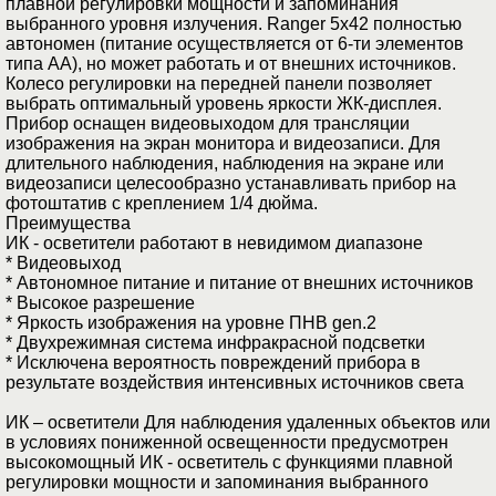
плавной регулировки мощности и запоминания
выбранного уровня излучения. Ranger 5x42 полностью
автономен (питание осуществляется от 6-ти элементов
типа АА), но может работать и от внешних источников.
Колесо регулировки на передней панели позволяет
выбрать оптимальный уровень яркости ЖК-дисплея.
Прибор оснащен видеовыходом для трансляции
изображения на экран монитора и видеозаписи. Для
длительного наблюдения, наблюдения на экране или
видеозаписи целесообразно устанавливать прибор на
фотоштатив с креплением 1/4 дюйма.
Преимущества
ИК - осветители работают в невидимом диапазоне
* Видеовыход
* Автономное питание и питание от внешних источников
* Высокое разрешение
* Яркость изображения на уровне ПНВ gen.2
* Двухрежимная система инфракрасной подсветки
* Исключена вероятность повреждений прибора в
результате воздействия интенсивных источников света
ИК – осветители Для наблюдения удаленных объектов или
в условиях пониженной освещенности предусмотрен
высокомощный ИК - осветитель с функциями плавной
регулировки мощности и запоминания выбранного