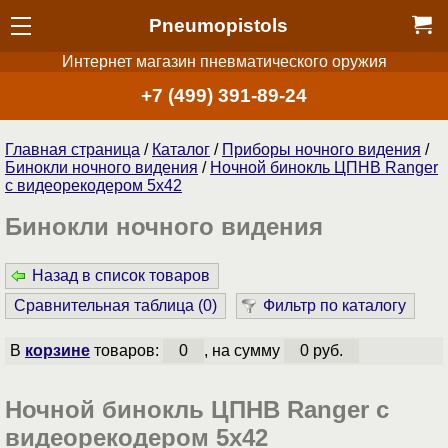
Pneumopistols
Интернет магазин пневматического оружия
+7 (499) 391-89-24
Главная страница
/
Каталог
/
Приборы ночного видения
/
Бинокли ночного видения
/
Ночной бинокль ЦПНВ Ranger
с видеорекодером 5х42
Бинокли ночного видения
Назад в список товаров
Сравнительная таблица (
0
)
Фильтр по каталогу
В
корзине
товаров:
0
, на сумму
0 руб.
Ночной бинокль ЦПНВ Ranger с
видеорекодером 5х42