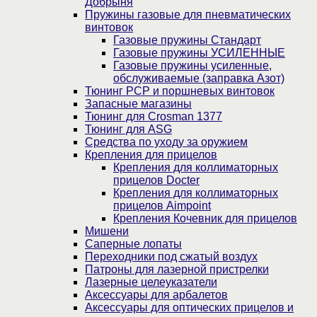
Добрыня
Пружины газовые для пневматических
винтовок
Газовые пружины Стандарт
Газовые пружины УСИЛЕННЫЕ
Газовые пружины усиленные,
обслуживаемые (заправка Азот)
Тюнинг PCP и поршневых винтовок
Запасные магазины
Тюнинг для Crosman 1377
Тюнинг для ASG
Средства по уходу за оружием
Крепления для прицелов
Крепления для коллиматорных
прицелов Docter
Крепления для коллиматорных
прицелов Aimpoint
Крепления Кочевник для прицелов
Мишени
Саперные лопаты
Переходники под сжатый воздух
Патроны для лазерной пристрелки
Лазерные целеуказатели
Аксессуары для арбалетов
Аксессуары для оптических прицелов и