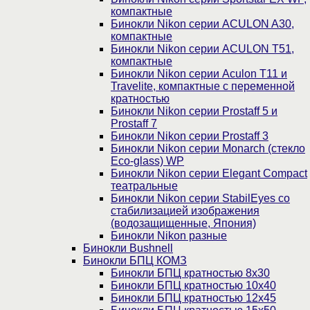
компактные
Бинокли Nikon серии ACULON A30,
компактные
Бинокли Nikon серии ACULON Т51,
компактные
Бинокли Nikon серии Aculon T11 и
Travelite, компактные с переменной
кратностью
Бинокли Nikon серии Prostaff 5 и
Prostaff 7
Бинокли Nikon серии Prostaff 3
Бинокли Nikon серии Monarch (стекло
Eco-glass) WP
Бинокли Nikon серии Elegant Compact
театральные
Бинокли Nikon серии StabilEyes со
стабилизацией изображения
(водозащищенные, Япония)
Бинокли Nikon разные
Бинокли Bushnell
Бинокли БПЦ КОМЗ
Бинокли БПЦ кратностью 8х30
Бинокли БПЦ кратностью 10х40
Бинокли БПЦ кратностью 12х45