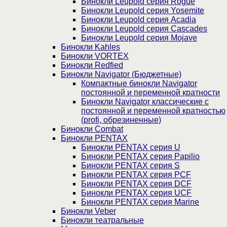
Бинокли Leupold серия Rogue
Бинокли Leupold серия Yosemite
Бинокли Leupold серия Acadia
Бинокли Leupold серия Cascades
Бинокли Leupold серия Mojave
Бинокли Kahles
Бинокли VORTEX
Бинокли Redfied
Бинокли Navigator (Бюджетные)
Компактные бинокли Navigator
постоянной и переменной кратности
Бинокли Navigator классические с
постоянной и переменной кратностью
(profi, обрезиненные)
Бинокли Combat
Бинокли PENTAX
Бинокли PENTAX серия U
Бинокли PENTAX серия Papilio
Бинокли PENTAX серия S
Бинокли PENTAX серия PCF
Бинокли PENTAX серия DCF
Бинокли PENTAX серия UCF
Бинокли PENTAX серия Marine
Бинокли Veber
Бинокли театральные