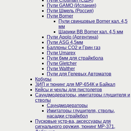
Пули Crosman (США)
Пули GAMO (Испания)
Пули Шмель (Россия)
Пули Borner
Пули свинцовые Borner кал. 4,5
мм
Шарики BB Borner кал. 4,5 мм
Пули Apolo (Аргентина)
Пули ASG 4,5мм
Баллоны CO2 и Грин газ
Пули Umarex
Пули 6мм для страйкбола
Пули Gletcher
Пули Walther
Пули для Гелевых Автоматов
Кобуры
ЗИП и тюнинг для МР-654К и Байкал
Кейсы и чехлы для пистолетов
Саундмодераторы, имитаторы глушителя и
стволы
Саундмодераторы
Имитаторы глушителя, стволы,
насадки страйкбол
Пусковые устр-ва, аксессуары для
сигнального оружия, тюнинг МР-371,