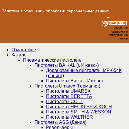
Политика в отношении обработки персональных данных
создание
поддержка и
продвижение
сайтов
О магазине
Каталог
Пнев­ма­ти­чес­кие пистолеты
Пистолеты BAIKAL (г. Ижевск)
Доработанные пистолеты МР-654К
(тюнинг)
Пистолеты Baikal - Ижевск
Пистолеты Umarex (Германия)
Пистолеты UMAREX
Пистолеты BERETTA
Пистолеты COLT
Пистолеты HECKLER & KOCH
Пистолеты SMITH & WESSON
Пистолеты WALTHER
Пистолеты ASG (Дания)
Револьверы