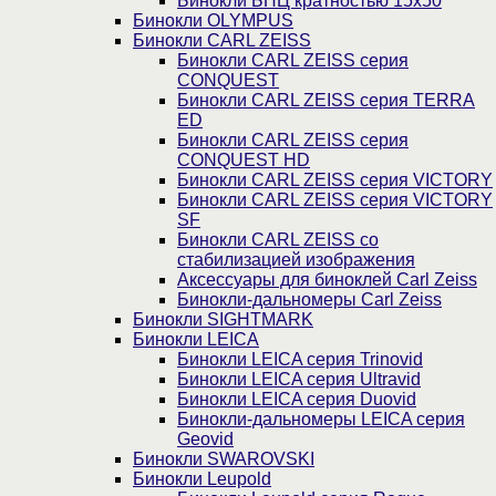
Бинокли БПЦ кратностью 15х50
Бинокли OLYMPUS
Бинокли CARL ZEISS
Бинокли CARL ZEISS серия
CONQUEST
Бинокли CARL ZEISS серия TERRA
ED
Бинокли CARL ZEISS серия
CONQUEST HD
Бинокли CARL ZEISS серия VICTORY
Бинокли CARL ZEISS серия VICTORY
SF
Бинокли CARL ZEISS со
стабилизацией изображения
Аксессуары для биноклей Carl Zeiss
Бинокли-дальномеры Carl Zeiss
Бинокли SIGHTMARK
Бинокли LEICA
Бинокли LEICA серия Trinovid
Бинокли LEICA серия Ultravid
Бинокли LEICA серия Duovid
Бинокли-дальномеры LEICA серия
Geovid
Бинокли SWAROVSKI
Бинокли Leupold