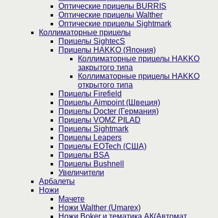
Оптические прицелы BURRIS
Оптические прицелы Walther
Оптические прицелы Sightmark
Коллиматорные прицелы
Прицелы SightecS
Прицелы HAKKO (Япония)
Коллиматорные прицелы HAKKO
закрытого типа
Коллиматорные прицелы HAKKO
открытого типа
Прицелы Firefield
Прицелы Aimpoint (Швеция)
Прицелы Docter (Германия)
Прицелы VOMZ PILAD
Прицелы Sightmark
Прицелы Leapers
Прицелы EOTech (США)
Прицелы BSA
Прицелы Bushnell
Увеличители
Арбалеты
Ножи
Мачете
Ножи Walther (Umarex)
Ножи Boker и тематика АК(Автомат