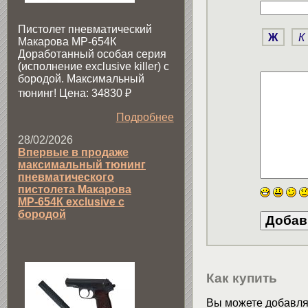
Пистолет пневматический
Ж
К
Макарова МР-654К
Доработанный особая серия
(исполнение exclusive killer) с
бородой. Максимальный
тюнинг! Цена: 34830
₽
Подробнее
28/02/2026
Впервые в продаже
максимальный тюнинг
пневматического
пистолета Макарова
МР-654К exclusive с
бородой
Как купить
Вы можете добавлят