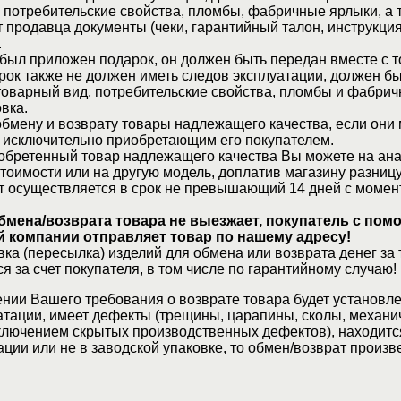
 потребительские свойства, пломбы, фабричные ярлыки, а 
 продавца документы (чеки, гарантийный талон, инструкция
.
 был приложен подарок, он должен быть передан вместе с 
рок также не должен иметь следов эксплуатации, должен б
товарный вид, потребительские свойства, пломбы и фабрич
вка.
бмену и возврату товары надлежащего качества, если они 
 исключительно приобретающим его покупателем.
обретенный товар надлежащего качества Вы можете на ан
стоимости или на другую модель, доплатив магазину разницу
т осуществляется в срок не превышающий 14 дней с момен
бмена/возврата товара не выезжает, покупатель с по
 компании отправляет товар по нашему адресу!
ка (пересылка) изделий для обмена или возврата денег за 
я за счет покупателя, в том числе по гарантийному случаю!
нии Вашего требования о возврате товара будет установле
атации, имеет дефекты (трещины, царапины, сколы, механи
ключением скрытых производственных дефектов), находитс
ции или не в заводской упаковке, то обмен/возврат произв