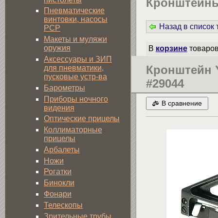
Кронштейны 
Пневматические
винтовки, насосы
Назад в список
PCP
Макеты и муляжи
оружия
В
корзине
товаро
Аксессуары и ЗИП
Кронштейн 
для пневматики,
пусковые устр-ва
#29044
Барометры
Приборы ночного
В сравнение
видения
Оптические прицелы
Коллиматорные
прицелы
Арбалеты
Ножи
Рогатки
Бинокли
Фонари
Телескопы
Зрительные трубы