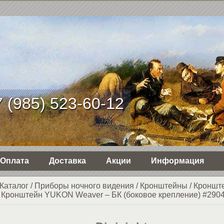
 (985) 523-60-12
Оплата
Доставка
Акции
Информация
Каталог
/
Приборы ночного видения
/
Кронштейны
/
Кроншт
/
Кронштейн YUKON Weaver – БК (боковое крепление) #290