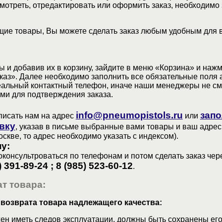
мотреть, отредактировать или оформить заказ, необходимо 
ие товары, Вы можете сделать заказ любым удобным для 
 и добавив их в корзину, зайдите в меню «Корзина» и наж
аз». Далее необходимо заполнить все обязательные поля 
еальный контактный телефон, иначе наши менеджеры не см
ами для подтверждения заказа.
info@pneumopistols.ru
запо
писать нам на адрес
или
вку
, указав в письме выбранные вами товары и ваш адрес
оскве, то адрес необходимо указать с индексом).
у:
консультроваться по телефонам и потом сделать заказ чер
) 391-89-24 ; 8 (985) 523-60-12
.
т товара:
 возврата товара надлежащего качества:
ен иметь следов эксплуатации, должны быть сохранены его