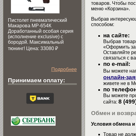
товаров. Чтобы пос
меню «Корзина».
Выбрав интересующ
Пистолет пневматический
способом:
Макарова МР-654К
Доработанный особая серия
на сайте:
(исполнение exclusive) c
Выбрав товары
бородой. Максимальный
«Оформить зак
тюнинг! Цена: 33080
₽
Оставляйте р
связаться с в
по e-mail:
Подробнее
Вы можете на
онлайн-зая
Принимаем оплату:
живете не в М
по телефон
Вы можете про
8 (499
сайта:
Обмен и возвра
Условия обмена и
Товар не долж