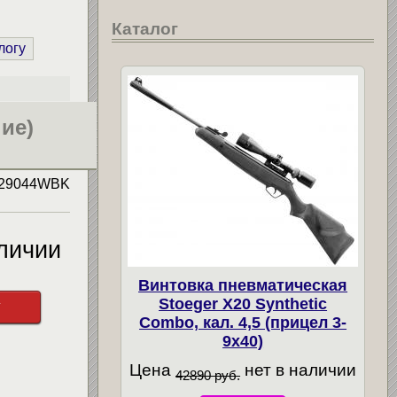
Каталог
логу
ие)
29044WBK
личии
Винтовка пневматическая
Stoeger X20 Synthetic
у
Combo, кал. 4,5 (прицел 3-
9х40)
Цена
нет в наличии
42890 руб.