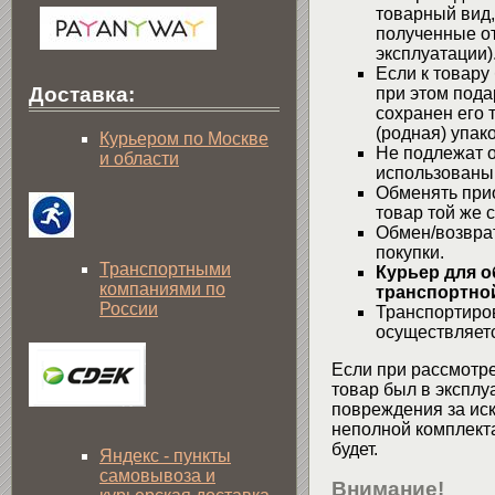
товарный вид,
полученные от
эксплуатации)
Если к товару
Доставка:
при этом пода
сохранен его 
(родная) упако
Курьером по Москве
Не подлежат о
и области
использованы
Обменять при
товар той же 
Обмен/возвра
покупки.
Транспортными
Курьер для о
компаниями по
транспортной
России
Транспортиров
осуществляетс
Если при рассмотре
товар был в эксплу
повреждения за ис
неполной комплекта
будет.
Яндекс - пункты
самовывоза и
Внимание!