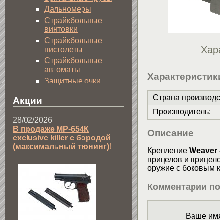
Дальномеры
Страйкбольные
винтовки
Страйкбольные
Хар
пистолеты
Страйкбольные
автоматы
Характеристик
Защитные очки
Страна производс
Акции
Производитель
:
28/02/2026
В продаже МР-654К
Описание
exclusive killer с бородой
(максимальный тюнинг)!
Крепление
Weaver 
прицелов и прицело
оружие с боковым к
Комментарии по
Ваше имя