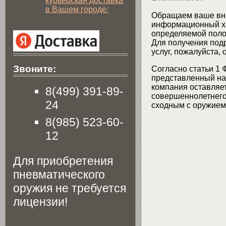
курьерская доставка
в Вашем городе:
Обращаем ваше вни
информационный хар
определяемой поло
Для получения подр
услуг, пожалуйста,
Звоните:
Согласно статьи 1 
представленный на 
компания оставляет
8(499) 391-89-
совершеннолетнего 
24
сходным с оружием 
8(985) 523-60-
12
Для приобретения
пневматического
оружия не требуется
лицензии!