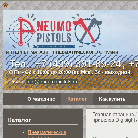
ИНТЕРНЕТ МАГАЗИН ПНЕВМАТИЧЕСКОГО ОРУЖИЯ
Тел.:
+7 (499) 391-89-24
,
+7
Пн - Сб с 10:00 до 20:00 (по Мск). Вс - выходной.
Почта:
info@pneumopistols.ru
О магазине
Каталог
Как купить
Главная страница
/
Каталог
прицелов Digisight
Пнев­ма­ти­чес­кие
пистолеты