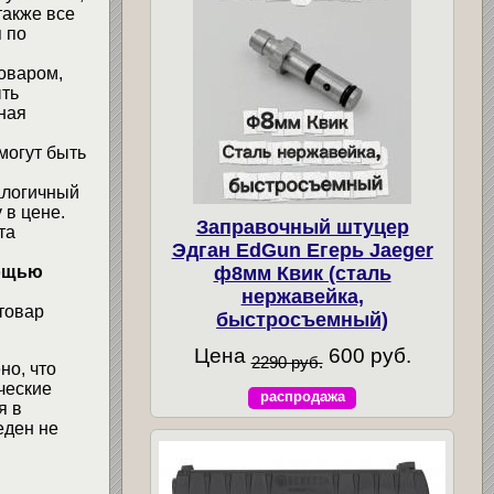
также все
 по
товаром,
ыть
ная
могут быть
алогичный
 в цене.
Заправочный штуцер
та
Эдган EdGun Егерь Jaeger
ф8мм Квик (сталь
мощью
нержавейка,
товар
быстросъемный)
Цена
600 руб.
2290 руб.
но, что
ческие
распродажа
я в
еден не