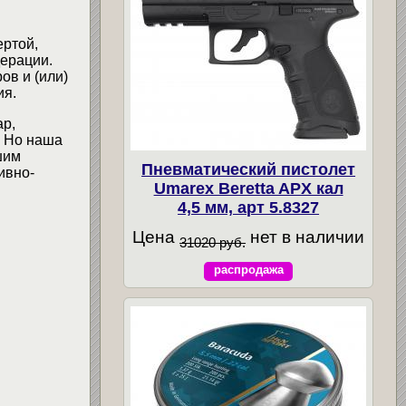
ертой,
ерации.
ов и (или)
ия.
ар,
. Но наша
шим
Пневматический пистолет
ивно-
Umarex Beretta APX кал
4,5 мм, арт 5.8327
Цена
нет в наличии
31020 руб.
распродажа