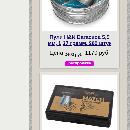
Пули H&N Baracuda 5,5
мм, 1,37 грамм, 200 штук
Цена
1170 руб.
3400 руб.
распродажа