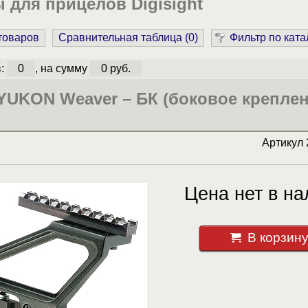
для прицелов Digisight
 товаров
Сравнительная таблица (
0
)
Фильтр по ката
в:
0
, на сумму
0 руб.
YUKON Weaver – БК (боковое креплен
Артикул
Цена нет в на
В корзин