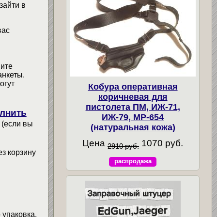
зайти в
вас
мите
анкеты.
огут
Кобура оперативная
коричневая для
пистолета ПМ, ИЖ-71,
лнить
ИЖ-79, МР-654
 (если вы
(натуральная кожа)
Цена
1070 руб.
2910 руб.
ез корзину
распродажа
 упаковка,