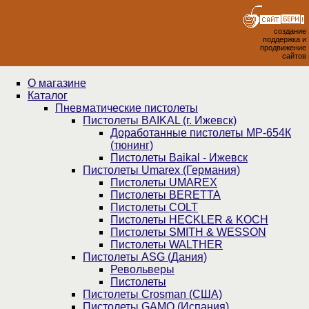
создание
поддержка и
продвижение
сайтов
О магазине
Каталог
Пнев­ма­ти­чес­кие пистолеты
Пистолеты BAIKAL (г. Ижевск)
Доработанные пистолеты МР-654К
(тюнинг)
Пистолеты Baikal - Ижевск
Пистолеты Umarex (Германия)
Пистолеты UMAREX
Пистолеты BERETTA
Пистолеты COLT
Пистолеты HECKLER & KOCH
Пистолеты SMITH & WESSON
Пистолеты WALTHER
Пистолеты ASG (Дания)
Револьверы
Пистолеты
Пистолеты Crosman (США)
Пистолеты GAMO (Испания)