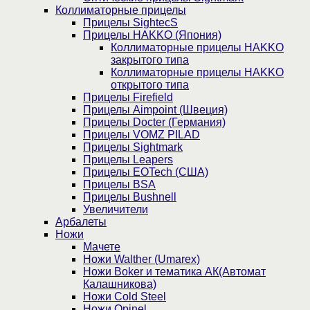
Коллиматорные прицелы
Прицелы SightecS
Прицелы HAKKO (Япония)
Коллиматорные прицелы HAKKO
закрытого типа
Коллиматорные прицелы HAKKO
открытого типа
Прицелы Firefield
Прицелы Aimpoint (Швеция)
Прицелы Docter (Германия)
Прицелы VOMZ PILAD
Прицелы Sightmark
Прицелы Leapers
Прицелы EOTech (США)
Прицелы BSA
Прицелы Bushnell
Увеличители
Арбалеты
Ножи
Мачете
Ножи Walther (Umarex)
Ножи Boker и тематика АК(Автомат
Калашникова)
Ножи Cold Steel
Ножи Opinel