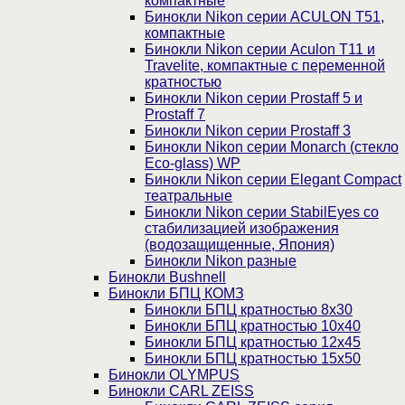
компактные
Бинокли Nikon серии ACULON Т51,
компактные
Бинокли Nikon серии Aculon T11 и
Travelite, компактные с переменной
кратностью
Бинокли Nikon серии Prostaff 5 и
Prostaff 7
Бинокли Nikon серии Prostaff 3
Бинокли Nikon серии Monarch (стекло
Eco-glass) WP
Бинокли Nikon серии Elegant Compact
театральные
Бинокли Nikon серии StabilEyes со
стабилизацией изображения
(водозащищенные, Япония)
Бинокли Nikon разные
Бинокли Bushnell
Бинокли БПЦ КОМЗ
Бинокли БПЦ кратностью 8х30
Бинокли БПЦ кратностью 10х40
Бинокли БПЦ кратностью 12х45
Бинокли БПЦ кратностью 15х50
Бинокли OLYMPUS
Бинокли CARL ZEISS