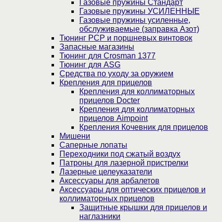
Газовые пружины Стандарт
Газовые пружины УСИЛЕННЫЕ
Газовые пружины усиленные,
обслуживаемые (заправка Азот)
Тюнинг PCP и поршневых винтовок
Запасные магазины
Тюнинг для Crosman 1377
Тюнинг для ASG
Средства по уходу за оружием
Крепления для прицелов
Крепления для коллиматорных
прицелов Docter
Крепления для коллиматорных
прицелов Aimpoint
Крепления Кочевник для прицелов
Мишени
Саперные лопаты
Переходники под сжатый воздух
Патроны для лазерной пристрелки
Лазерные целеуказатели
Аксессуары для арбалетов
Аксессуары для оптических прицелов и
коллиматорных прицелов
Защитные крышки для прицелов и
наглазники