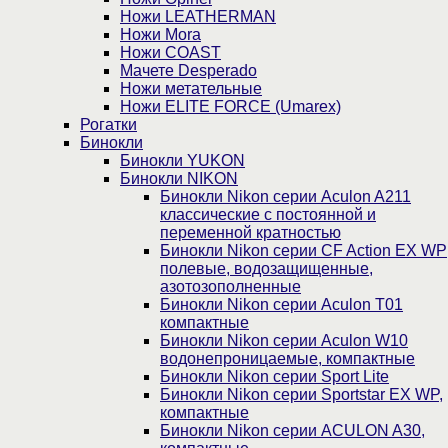
Ножи LEATHERMAN
Ножи Mora
Ножи COAST
Мачете Desperado
Ножи метательные
Ножи ELITE FORCE (Umarex)
Рогатки
Бинокли
Бинокли YUKON
Бинокли NIKON
Бинокли Nikon серии Aculon A211
классические с постоянной и
переменной кратностью
Бинокли Nikon серии СF Action EX WP
полевые, водозащищенные,
азотозополненные
Бинокли Nikon серии Aculon T01
компактные
Бинокли Nikon серии Aculon W10
водонепроницаемые, компактные
Бинокли Nikon серии Sport Lite
Бинокли Nikon серии Sportstar EX WP,
компактные
Бинокли Nikon серии ACULON A30,