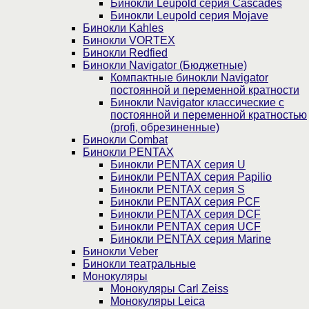
Бинокли Leupold серия Cascades
Бинокли Leupold серия Mojave
Бинокли Kahles
Бинокли VORTEX
Бинокли Redfied
Бинокли Navigator (Бюджетные)
Компактные бинокли Navigator
постоянной и переменной кратности
Бинокли Navigator классические с
постоянной и переменной кратностью
(profi, обрезиненные)
Бинокли Combat
Бинокли PENTAX
Бинокли PENTAX серия U
Бинокли PENTAX серия Papilio
Бинокли PENTAX серия S
Бинокли PENTAX серия PCF
Бинокли PENTAX серия DCF
Бинокли PENTAX серия UCF
Бинокли PENTAX серия Marine
Бинокли Veber
Бинокли театральные
Монокуляры
Монокуляры Carl Zeiss
Монокуляры Leica