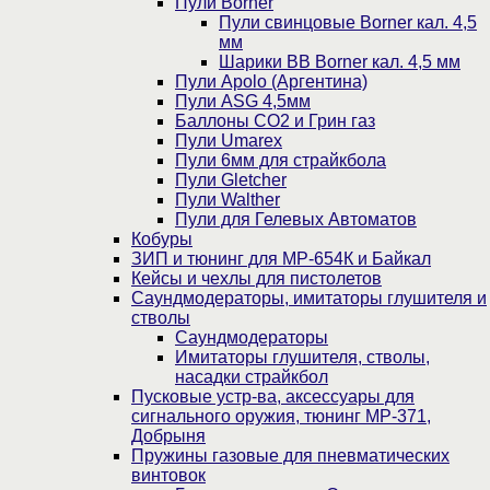
Пули Borner
Пули свинцовые Borner кал. 4,5
мм
Шарики BB Borner кал. 4,5 мм
Пули Apolo (Аргентина)
Пули ASG 4,5мм
Баллоны CO2 и Грин газ
Пули Umarex
Пули 6мм для страйкбола
Пули Gletcher
Пули Walther
Пули для Гелевых Автоматов
Кобуры
ЗИП и тюнинг для МР-654К и Байкал
Кейсы и чехлы для пистолетов
Саундмодераторы, имитаторы глушителя и
стволы
Саундмодераторы
Имитаторы глушителя, стволы,
насадки страйкбол
Пусковые устр-ва, аксессуары для
сигнального оружия, тюнинг МР-371,
Добрыня
Пружины газовые для пневматических
винтовок