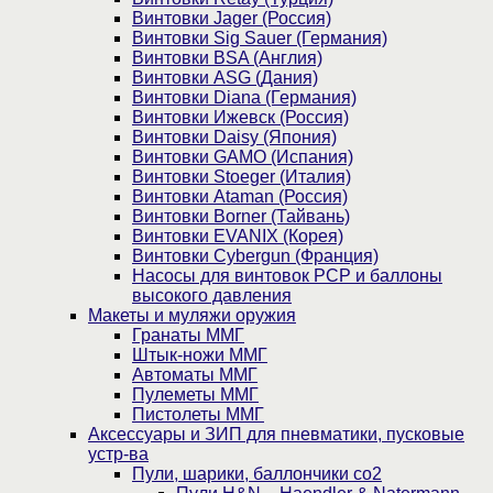
Винтовки Jager (Россия)
Винтовки Sig Sauer (Германия)
Винтовки BSA (Англия)
Винтовки ASG (Дания)
Винтовки Diana (Германия)
Винтовки Ижевск (Россия)
Винтовки Daisy (Япония)
Винтовки GAMO (Испания)
Винтовки Stoeger (Италия)
Винтовки Ataman (Россия)
Винтовки Borner (Тайвань)
Винтовки EVANIX (Корея)
Винтовки Cybergun (Франция)
Насосы для винтовок PCP и баллоны
высокого давления
Макеты и муляжи оружия
Гранаты ММГ
Штык-ножи ММГ
Автоматы ММГ
Пулеметы ММГ
Пистолеты ММГ
Аксессуары и ЗИП для пневматики, пусковые
устр-ва
Пули, шарики, баллончики со2