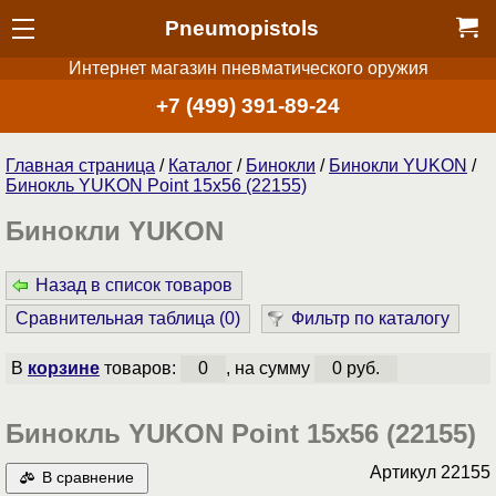
Pneumopistols
Интернет магазин пневматического оружия
+7 (499) 391-89-24
Главная страница
/
Каталог
/
Бинокли
/
Бинокли YUKON
/
Бинокль YUKON Point 15x56 (22155)
Бинокли YUKON
Назад в список товаров
Сравнительная таблица (
0
)
Фильтр по каталогу
В
корзине
товаров:
0
, на сумму
0 руб.
Бинокль YUKON Point 15x56 (22155)
Артикул
22155
В сравнение