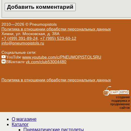
2010—2026 © Pneumopistols
Политика в отношении обработки персональных данных
Химки, ул. Московская, д. 38А
+7 (499) 391-89-24
,
+7 (985) 523-60-12
info@pneumopistols.ru
Социальные сети:
YouTube
www.youtube.com/c/PNEUMOPISTOLSRU
ВКонтакте
vk.com/club53004480
Политика в отношении обработки персональных данных
создание
поддержка и
продвижение
сайтов
О магазине
Каталог
Пнев­ма­ти­чес­кие пистолеты