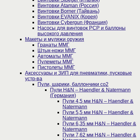
Винтовки Ataman (Россия)
Винтовки Borner (Тайвань)
Винтовки EVANIX (Корея)
Винтовки Cybergun (Франция)
Насосы для винтовок PCP и баллоны
высокого давления
Макеты и муляжи оружия
Гранаты ММГ
Штык-ножи ММГ
Автоматы ММГ
Пулеметы ММГ
Пистолеты ММГ
Аксессуары и ЗИП для пневматики, пусковые
устр-ва
Пули, шарики, баллончики со2
Пули H&N – Haendler & Natermann
(Германия)
Пули 4,5 мм H&N – Haendler &
Natermann
Пули 5,5 мм H&N – Haendler &
Natermann
Пули 6,35 мм H&N – Haendler &
Natermann
Пули 7,62 мм H&N – Haendler &