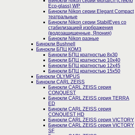
Бинокли Nikon серии Monarch (стекло
Eco-glass) WP
Бинокли Nikon серии Elegant Compact
театральные
Бинокли Nikon серии StabilEyes со
стабилизацией изображения
(водозащищенные, Япония)
Бинокли Nikon разные
Бинокли Bushnell
Бинокли БПЦ КОМЗ
Бинокли БПЦ кратностью 8х30
Бинокли БПЦ кратностью 10х40
Бинокли БПЦ кратностью 12х45
Бинокли БПЦ кратностью 15х50
Бинокли OLYMPUS
Бинокли CARL ZEISS
Бинокли CARL ZEISS серия
CONQUEST
Бинокли CARL ZEISS серия TERRA
ED
Бинокли CARL ZEISS серия
CONQUEST HD
Бинокли CARL ZEISS серия VICTORY
Бинокли CARL ZEISS серия VICTORY
SF