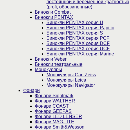
постоянной и переменной кратностью
(profi, обрезиненные)
Бинокли Combat
Бинокли PENTAX
Бинокли PENTAX серия U
Бинокли PENTAX серия Papilio
Бинокли PENTAX серия S
Бинокли PENTAX серия PCF
Бинокли PENTAX серия DCF
Бинокли PENTAX серия UCF
Бинокли PENTAX серия Marine
Бинокли Veber
Бинокли театральные
Монокуляры
Монокуляры Carl Zeiss
Монокуляры Leica
Монокуляры Navigator
Фонари
Фонари Sightmark
Фонари WALTHER
Фонари COAST
Фонари GEEPAS
Фонари LED LENSER
Фонари MAG-LITE
Фонари Smith&Wesson