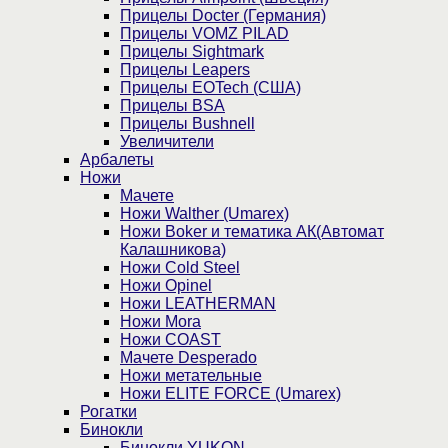
Прицелы Docter (Германия)
Прицелы VOMZ PILAD
Прицелы Sightmark
Прицелы Leapers
Прицелы EOTech (США)
Прицелы BSA
Прицелы Bushnell
Увеличители
Арбалеты
Ножи
Мачете
Ножи Walther (Umarex)
Ножи Boker и тематика АК(Автомат
Калашникова)
Ножи Cold Steel
Ножи Opinel
Ножи LEATHERMAN
Ножи Mora
Ножи COAST
Мачете Desperado
Ножи метательные
Ножи ELITE FORCE (Umarex)
Рогатки
Бинокли
Бинокли YUKON