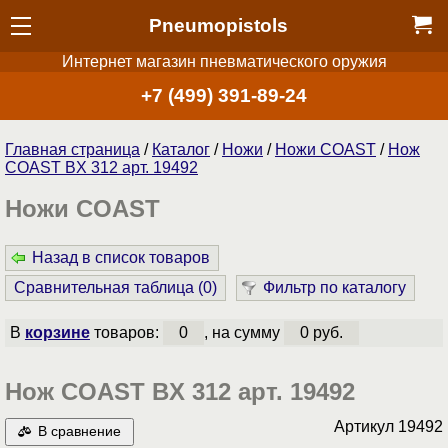
Pneumopistols
Интернет магазин пневматического оружия
+7 (499) 391-89-24
Главная страница
/
Каталог
/
Ножи
/
Ножи COAST
/
Нож
COAST BX 312 арт. 19492
Ножи COAST
Назад в список товаров
Сравнительная таблица (
0
)
Фильтр по каталогу
В
корзине
товаров:
0
, на сумму
0 руб.
Нож COAST BX 312 арт. 19492
Артикул
19492
В сравнение