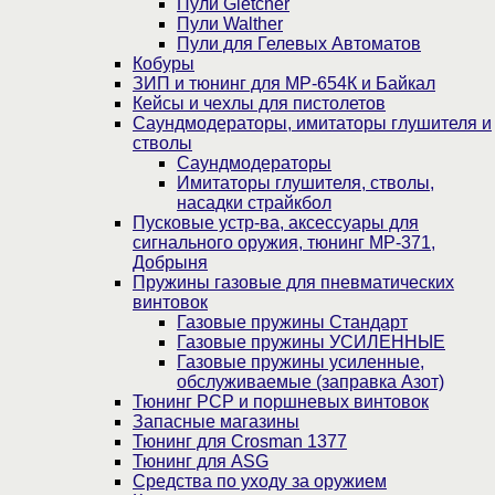
Пули Gletcher
Пули Walther
Пули для Гелевых Автоматов
Кобуры
ЗИП и тюнинг для МР-654К и Байкал
Кейсы и чехлы для пистолетов
Саундмодераторы, имитаторы глушителя и
стволы
Саундмодераторы
Имитаторы глушителя, стволы,
насадки страйкбол
Пусковые устр-ва, аксессуары для
сигнального оружия, тюнинг МР-371,
Добрыня
Пружины газовые для пневматических
винтовок
Газовые пружины Стандарт
Газовые пружины УСИЛЕННЫЕ
Газовые пружины усиленные,
обслуживаемые (заправка Азот)
Тюнинг PCP и поршневых винтовок
Запасные магазины
Тюнинг для Crosman 1377
Тюнинг для ASG
Средства по уходу за оружием