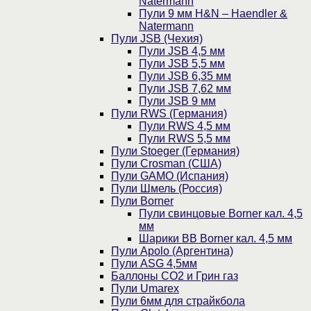
Natermann
Пули 9 мм H&N – Haendler &
Natermann
Пули JSB (Чехия)
Пули JSB 4,5 мм
Пули JSB 5,5 мм
Пули JSB 6,35 мм
Пули JSB 7,62 мм
Пули JSB 9 мм
Пули RWS (Германия)
Пули RWS 4,5 мм
Пули RWS 5,5 мм
Пули Stoeger (Германия)
Пули Crosman (США)
Пули GAMO (Испания)
Пули Шмель (Россия)
Пули Borner
Пули свинцовые Borner кал. 4,5
мм
Шарики BB Borner кал. 4,5 мм
Пули Apolo (Аргентина)
Пули ASG 4,5мм
Баллоны CO2 и Грин газ
Пули Umarex
Пули 6мм для страйкбола