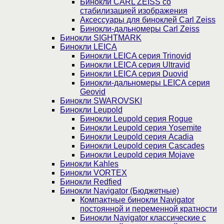
Бинокли CARL ZEISS со
стабилизацией изображения
Аксессуары для биноклей Carl Zeiss
Бинокли-дальномеры Carl Zeiss
Бинокли SIGHTMARK
Бинокли LEICA
Бинокли LEICA серия Trinovid
Бинокли LEICA серия Ultravid
Бинокли LEICA серия Duovid
Бинокли-дальномеры LEICA серия
Geovid
Бинокли SWAROVSKI
Бинокли Leupold
Бинокли Leupold серия Rogue
Бинокли Leupold серия Yosemite
Бинокли Leupold серия Acadia
Бинокли Leupold серия Cascades
Бинокли Leupold серия Mojave
Бинокли Kahles
Бинокли VORTEX
Бинокли Redfied
Бинокли Navigator (Бюджетные)
Компактные бинокли Navigator
постоянной и переменной кратности
Бинокли Navigator классические с