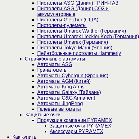
Пистолеты ASG (Дания) ГРИН-ГАЗ
Пистолеты ASG (Дания) CO2 и
аккумуляторные
Пистолеты Gletcher (США)
Пистолеты-пулеметы
Пистолеты Umarex Walther (Германия)
Пистолеты Umarex Heckler Koch (Германия)
Пистолеты Umarex (Германия)
Пистолеты Tokyo Marui (Япония)
Пейнтбольные пистолеты Hammerly
Страйкбольные автоматы
Автоматы ASG
Гранатометы
Автоматы Cybergun (Франция)
Автоматы AGM (Китай)
Автоматы King Arms
Автоматы Galaxy (Тайвань)
Автоматы G&G Armanent
Автоматы JingPeng
Гелевые автоматы
Защитные очки
Продукция компании PYRAMEX
Защитные очки PYRAMEX
Аксессуары PYRAMEX
Как купить