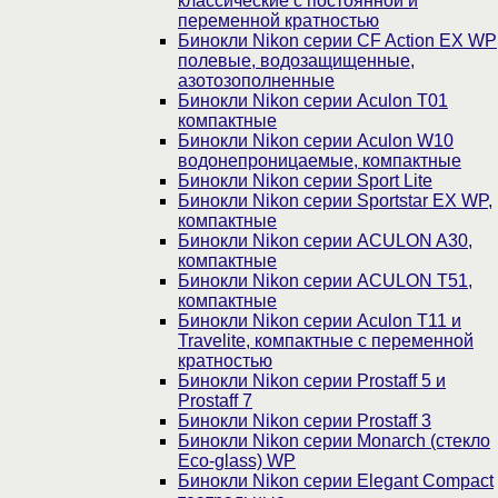
классические с постоянной и
переменной кратностью
Бинокли Nikon серии СF Action EX WP
полевые, водозащищенные,
азотозополненные
Бинокли Nikon серии Aculon T01
компактные
Бинокли Nikon серии Aculon W10
водонепроницаемые, компактные
Бинокли Nikon серии Sport Lite
Бинокли Nikon серии Sportstar EX WP,
компактные
Бинокли Nikon серии ACULON A30,
компактные
Бинокли Nikon серии ACULON Т51,
компактные
Бинокли Nikon серии Aculon T11 и
Travelite, компактные с переменной
кратностью
Бинокли Nikon серии Prostaff 5 и
Prostaff 7
Бинокли Nikon серии Prostaff 3
Бинокли Nikon серии Monarch (стекло
Eco-glass) WP
Бинокли Nikon серии Elegant Compact