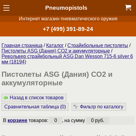
Pneumopistols
Интернет магазин пневматического оружия
+7 (499) 391-89-24
Главная страница
/
Каталог
/
Страйкбольные пистолеты
/
Пистолеты ASG (Дания) CO2 и аккумуляторные
/
Револьвер страйкбольный ASG Dan Wesson 715-6 silver 6
мм (18194)
Пистолеты ASG (Дания) CO2 и
аккумуляторные
Назад в список товаров
Сравнительная таблица (
0
)
Фильтр по каталогу
В
корзине
товаров:
0
, на сумму
0 руб.