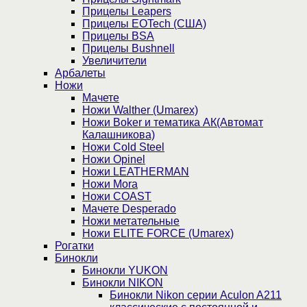
Прицелы Leapers
Прицелы EOTech (США)
Прицелы BSA
Прицелы Bushnell
Увеличители
Арбалеты
Ножи
Мачете
Ножи Walther (Umarex)
Ножи Boker и тематика АК(Автомат
Калашникова)
Ножи Cold Steel
Ножи Opinel
Ножи LEATHERMAN
Ножи Mora
Ножи COAST
Мачете Desperado
Ножи метательные
Ножи ELITE FORCE (Umarex)
Рогатки
Бинокли
Бинокли YUKON
Бинокли NIKON
Бинокли Nikon серии Aculon A211