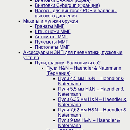
Винтовки EVANIX (Корея)
Винтовки Cybergun (Франция)
Насосы для винтовок PCP и баллоны
высокого давления
Макеты и муляжи оружия
Гранаты ММГ
Штык-ножи ММГ
Автоматы ММГ
Пулеметы ММГ
Пистолеты ММГ
Аксессуары и ЗИП для пневматики, пусковые
устр-ва
Пули, шарики, баллончики со2
Пули H&N – Haendler & Natermann
(Германия)
Пули 4,5 мм H&N – Haendler &
Natermann
Пули 5,5 мм H&N – Haendler &
Natermann
Пули 6,35 мм H&N – Haendler &
Natermann
Пули 7,62 мм H&N – Haendler &
Natermann
Пули 9 мм H&N – Haendler &
Natermann