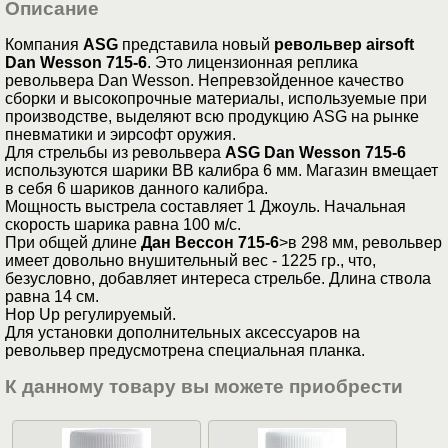
Описание
Компания
ASG
представила новый
револьвер airsoft
Dan Wesson 715-6
. Это лицензионная реплика
револьвера Dan Wesson. Непревзойденное качество
сборки и высокопрочные материалы, используемые при
производстве, выделяют всю продукцию ASG на рынке
пневматики и эирсофт оружия.
Для стрельбы из револьвера
ASG Dan Wesson 715-6
используются шарики ВВ калибра 6 мм. Магазин вмещает
в себя 6 шариков данного калибра.
Мощность выстрела составляет 1 Джоуль. Начальная
скорость шарика равна 100 м/с.
При общей длине
Дан Вессон 715-6
>в 298 мм, револьвер
имеет довольно внушительный вес - 1225 гр., что,
безусловно, добавляет интереса стрельбе. Длина ствола
равна 14 см.
Hop Up регулируемый.
Для установки дополнительных аксессуаров на
револьвер предусмотрена специальная планка.
К данному товару вы можете приобрести