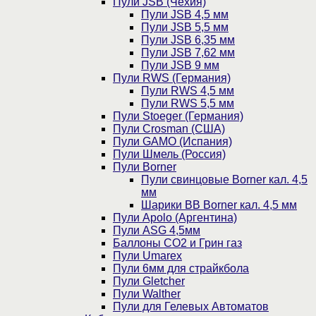
Пули JSB (Чехия)
Пули JSB 4,5 мм
Пули JSB 5,5 мм
Пули JSB 6,35 мм
Пули JSB 7,62 мм
Пули JSB 9 мм
Пули RWS (Германия)
Пули RWS 4,5 мм
Пули RWS 5,5 мм
Пули Stoeger (Германия)
Пули Crosman (США)
Пули GAMO (Испания)
Пули Шмель (Россия)
Пули Borner
Пули свинцовые Borner кал. 4,5
мм
Шарики BB Borner кал. 4,5 мм
Пули Apolo (Аргентина)
Пули ASG 4,5мм
Баллоны CO2 и Грин газ
Пули Umarex
Пули 6мм для страйкбола
Пули Gletcher
Пули Walther
Пули для Гелевых Автоматов