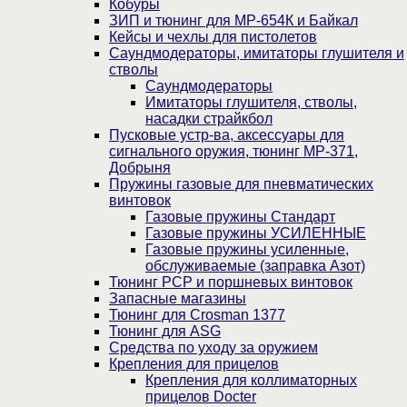
Кобуры
ЗИП и тюнинг для МР-654К и Байкал
Кейсы и чехлы для пистолетов
Саундмодераторы, имитаторы глушителя и
стволы
Саундмодераторы
Имитаторы глушителя, стволы,
насадки страйкбол
Пусковые устр-ва, аксессуары для
сигнального оружия, тюнинг МР-371,
Добрыня
Пружины газовые для пневматических
винтовок
Газовые пружины Стандарт
Газовые пружины УСИЛЕННЫЕ
Газовые пружины усиленные,
обслуживаемые (заправка Азот)
Тюнинг PCP и поршневых винтовок
Запасные магазины
Тюнинг для Crosman 1377
Тюнинг для ASG
Средства по уходу за оружием
Крепления для прицелов
Крепления для коллиматорных
прицелов Docter