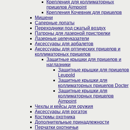
Крепления для коллиматорных
прицелов Aimpoint
Крепления Кочевник для прицелов
Мишени
Саперные лопаты
Переходники под сжатый воздух
Патроны для лазерной пристрелки
Лазерные целеуказатели
Аксессуары для арбалетов
Аксессуары для оптических прицелов и
коллиматорных прицелов
Защитные крышки для прицелов и
наглазники
Защитные крышки для прицелов
Leupold
Защитные крышки для
коллиматорных прицелов Docter
Защитные крышки для
коллиматорных прицелов
Aimpoint
Чехлы и кейсы для оружия
Аксессуары для рогаток
Костюмы охотника
Дополнительные принадлежности
Перчатки охотничьи