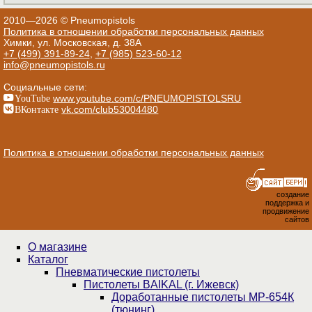
2010—2026 © Pneumopistols
Политика в отношении обработки персональных данных
Химки, ул. Московская, д. 38А
+7 (499) 391-89-24
,
+7 (985) 523-60-12
info@pneumopistols.ru
Социальные сети:
YouTube
www.youtube.com/c/PNEUMOPISTOLSRU
ВКонтакте
vk.com/club53004480
Политика в отношении обработки персональных данных
создание
поддержка и
продвижение
сайтов
О магазине
Каталог
Пнев­ма­ти­чес­кие пистолеты
Пистолеты BAIKAL (г. Ижевск)
Доработанные пистолеты МР-654К
(тюнинг)