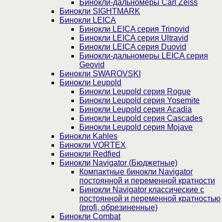
Бинокли-дальномеры Carl Zeiss
Бинокли SIGHTMARK
Бинокли LEICA
Бинокли LEICA серия Trinovid
Бинокли LEICA серия Ultravid
Бинокли LEICA серия Duovid
Бинокли-дальномеры LEICA серия
Geovid
Бинокли SWAROVSKI
Бинокли Leupold
Бинокли Leupold серия Rogue
Бинокли Leupold серия Yosemite
Бинокли Leupold серия Acadia
Бинокли Leupold серия Cascades
Бинокли Leupold серия Mojave
Бинокли Kahles
Бинокли VORTEX
Бинокли Redfied
Бинокли Navigator (Бюджетные)
Компактные бинокли Navigator
постоянной и переменной кратности
Бинокли Navigator классические с
постоянной и переменной кратностью
(profi, обрезиненные)
Бинокли Combat