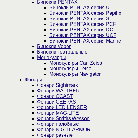
Бинокли PENTAX
Бинокли PENTAX серия U
Бинокли PENTAX серия Papilio
Бинокли PENTAX серия S
Бинокли PENTAX серия PCF
Бинокли PENTAX серия DCF
Бинокли PENTAX серия UCF
Бинокли PENTAX серия Marine
Бинокли Veber
Бинокли театральные
Монокуляры
Монокуляры Carl Zeiss
Монокуляры Leica
Монокуляры Navigator
Фонари
Фонари Sightmark
Фонари WALTHER
Фонари COAST
Фонари GEEPAS
Фонари LED LENSER
Фонари MAG-LITE
Фонари Smith&Wesson
Фонари налобные
Фонари NIGHT ARMOR
Фонари разные