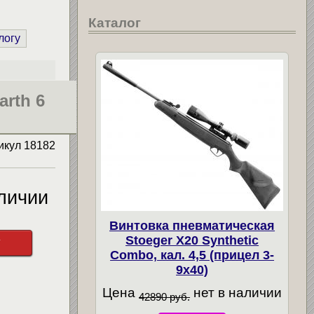
Каталог
логу
arth 6
икул
18182
личии
Винтовка пневматическая
Stoeger X20 Synthetic
у
Combo, кал. 4,5 (прицел 3-
9х40)
Цена
нет в наличии
42890 руб.