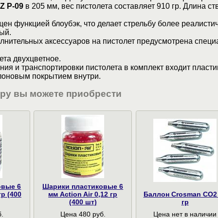
Z P-09
в 205 мм, вес пистолета составляет 910 гр. Длина с
ен функцией блоубэк, что делает стрельбу более реалисти
ый.
олнительных аксессуаров на пистолет предусмотрена специ
ета двухцветное.
ния и транспортировки пистолета в комплект входит пласт
олоновым покрытием внутри.
ару вы можете приобрести
овые 6
Шарики пластиковые 6
гр (400
мм Action Air 0,12 гр
Баллон Crosman CO2
(400 шт)
гр
.
Цена 480 руб.
Цена нет в наличии