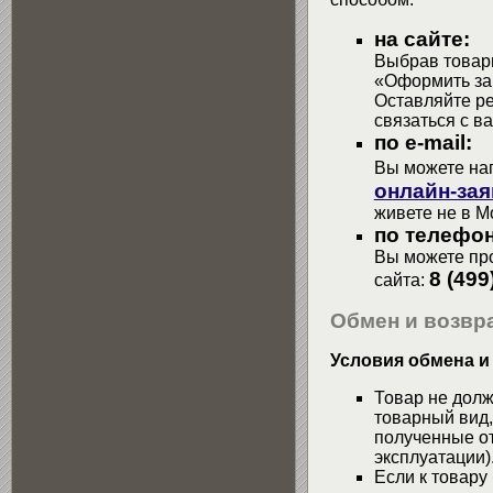
на сайте:
Выбрав товары
«Оформить зак
Оставляйте р
связаться с в
по e-mail:
Вы можете на
онлайн-зая
живете не в М
по телефон
Вы можете про
8 (499
сайта:
Обмен и возвра
Условия обмена и
Товар не долж
товарный вид,
полученные от
эксплуатации)
Если к товару