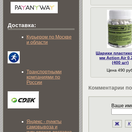
Доставка:
Курьером по Москве
и области
Шарики пластик
мм Action Air 0,
(400 шт)
Цена 490 руб
Транспортными
компаниями по
России
Комментарии по
Ваше имя
Яндекс - пункты
Ж
К
самовывоза и