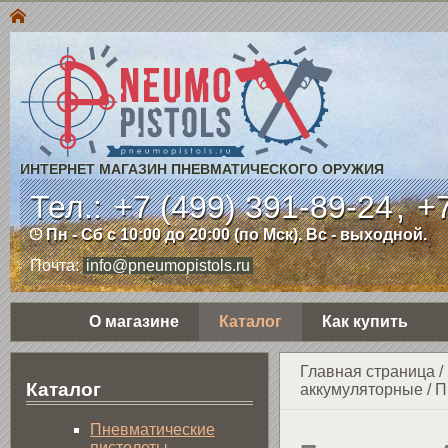
ИНТЕРНЕТ МАГАЗИН ПНЕВМАТИЧЕСКОГО ОРУЖИЯ
Тел.:
+7 (499) 391-89-24
,
+7
Пн - Сб с 10:00 до 20:00 (по Мск). Вс - выходной.
Почта:
info@pneumopistols.ru
О магазине
Каталог
Как купить
Главная страница
/
Каталог
аккумуляторные
/
П
Пнев­ма­ти­чес­кие
пистолеты