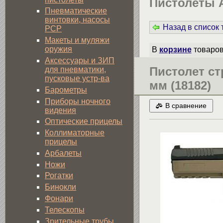
Пистолеты 
Пневматические
винтовки, насосы
Назад в список
PCP
Макеты и муляжи
оружия
В
корзине
товаро
Аксессуары и ЗИП
Пистолет ст
для пневматики,
пусковые устр-ва
мм (18182)
Барометры
Приборы ночного
В сравнение
видения
Оптические прицелы
Коллиматорные
прицелы
Арбалеты
Ножи
Рогатки
Бинокли
Фонари
Телескопы
Зрительные трубы