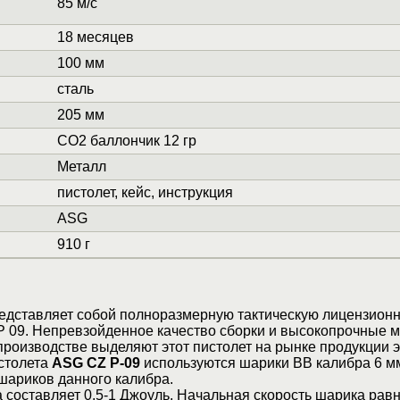
85 м/с
18 месяцев
100 мм
сталь
205 мм
СО2 баллончик 12 гр
Металл
пистолет, кейс, инструкция
ASG
910 г
редставляет собой полноразмерную тактическую лицензион
P 09. Непревзойденное качество сборки и высокопрочные 
роизводстве выделяют этот пистолет на рынке продукции э
истолета
ASG CZ P-09
используются шарики ВВ калибра 6 м
шариков данного калибра.
составляет 0,5-1 Джоуль. Начальная скорость шарика равна