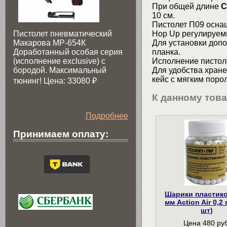
При общей длине
C
10 см.
Пистолет П09 оснащ
Пистолет пневматический
Hop Up регулируем
Макарова МР-654К
Для установки доп
Доработанный особая серия
планка.
(исполнение exclusive) c
Исполнение пистол
бородой. Максимальный
Для удобства хране
кейс с мягким пор
тюнинг! Цена: 33080
₽
К данному тов
Подробнее
Принимаем оплату:
Шарики пластик
мм Action Air 0,2 
шт)
Цена 480 руб