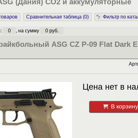
ASG (Дания) CO2 и аккумуляторные
 товаров
Сравнительная таблица (
0
)
Фильтр по ката
в:
0
, на сумму
0 руб.
райкбольный ASG CZ P-09 Flat Dark E
Арт
Цена нет в на
В корзин