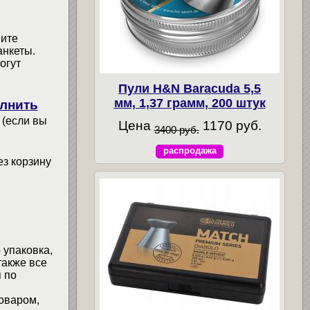
мите
анкеты.
огут
Пули H&N Baracuda 5,5
мм, 1,37 грамм, 200 штук
лнить
 (если вы
Цена
1170 руб.
3400 руб.
распродажа
ез корзину
 упаковка,
также все
 по
товаром,