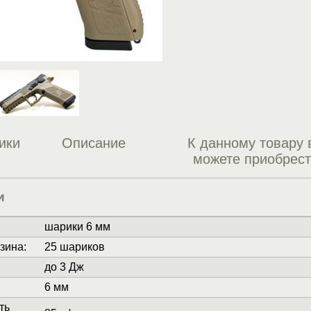
ики
Описание
К данному товару 
можете приобрес
и
шарики 6 мм
зина
:
25 шариков
до 3 Дж
6 мм
ть