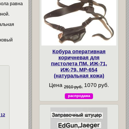
твола равна
чной.
альная
иковый
Кобура оперативная
коричневая для
пистолета ПМ, ИЖ-71,
ИЖ-79, МР-654
(натуральная кожа)
Цена
1070 руб.
2910 руб.
распродажа
 12