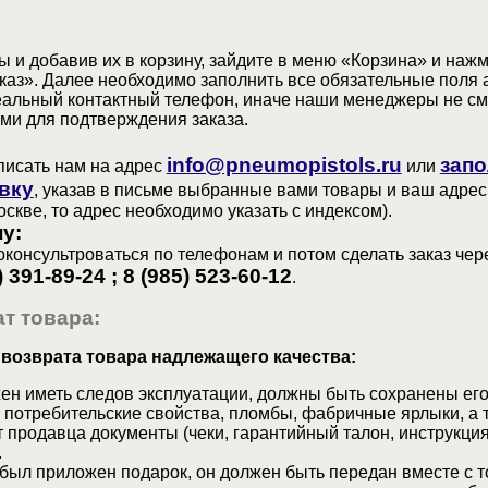
 и добавив их в корзину, зайдите в меню «Корзина» и наж
аз». Далее необходимо заполнить все обязательные поля 
еальный контактный телефон, иначе наши менеджеры не см
ами для подтверждения заказа.
info@pneumopistols.ru
запо
писать нам на адрес
или
вку
, указав в письме выбранные вами товары и ваш адрес
оскве, то адрес необходимо указать с индексом).
у:
консультроваться по телефонам и потом сделать заказ чер
) 391-89-24 ; 8 (985) 523-60-12
.
т товара:
 возврата товара надлежащего качества:
ен иметь следов эксплуатации, должны быть сохранены его
 потребительские свойства, пломбы, фабричные ярлыки, а 
 продавца документы (чеки, гарантийный талон, инструкция
.
 был приложен подарок, он должен быть передан вместе с 