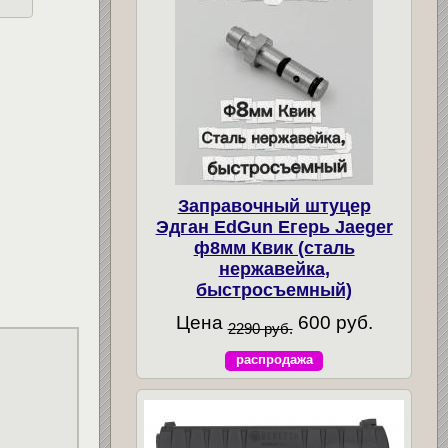
Заправочный штуцер
Эдган EdGun Егерь Jaeger
ф8мм Квик (сталь
нержавейка,
быстросъемный)
Цена
600 руб.
2290 руб.
распродажа