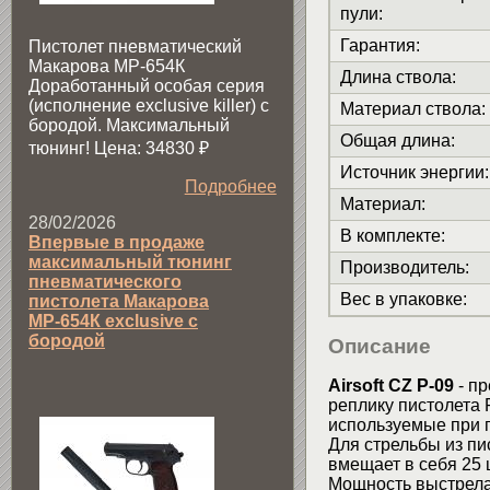
пули
:
Гарантия
:
Пистолет пневматический
Макарова МР-654К
Длина ствола
:
Доработанный особая серия
(исполнение exclusive killer) с
Материал ствола
:
бородой. Максимальный
Общая длина
:
тюнинг! Цена: 34830
₽
Источник энергии
:
Подробнее
Материал
:
28/02/2026
В комплекте
:
Впервые в продаже
максимальный тюнинг
Производитель
:
пневматического
Вес в упаковке
:
пистолета Макарова
МР-654К exclusive с
бородой
Описание
Airsoft CZ P-09
- п
реплику пистолета 
используемые при п
Для стрельбы из п
вмещает в себя 25 
Мощность выстрела 