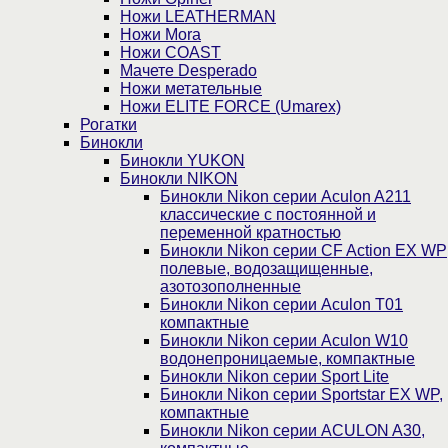
Ножи LEATHERMAN
Ножи Mora
Ножи COAST
Мачете Desperado
Ножи метательные
Ножи ELITE FORCE (Umarex)
Рогатки
Бинокли
Бинокли YUKON
Бинокли NIKON
Бинокли Nikon серии Aculon A211
классические с постоянной и
переменной кратностью
Бинокли Nikon серии СF Action EX WP
полевые, водозащищенные,
азотозополненные
Бинокли Nikon серии Aculon T01
компактные
Бинокли Nikon серии Aculon W10
водонепроницаемые, компактные
Бинокли Nikon серии Sport Lite
Бинокли Nikon серии Sportstar EX WP,
компактные
Бинокли Nikon серии ACULON A30,