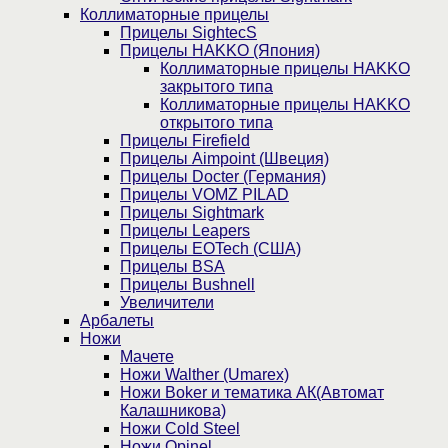
Коллиматорные прицелы
Прицелы SightecS
Прицелы HAKKO (Япония)
Коллиматорные прицелы HAKKO
закрытого типа
Коллиматорные прицелы HAKKO
открытого типа
Прицелы Firefield
Прицелы Aimpoint (Швеция)
Прицелы Docter (Германия)
Прицелы VOMZ PILAD
Прицелы Sightmark
Прицелы Leapers
Прицелы EOTech (США)
Прицелы BSA
Прицелы Bushnell
Увеличители
Арбалеты
Ножи
Мачете
Ножи Walther (Umarex)
Ножи Boker и тематика АК(Автомат
Калашникова)
Ножи Cold Steel
Ножи Opinel