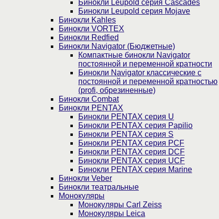
Бинокли Leupold серия Cascades
Бинокли Leupold серия Mojave
Бинокли Kahles
Бинокли VORTEX
Бинокли Redfied
Бинокли Navigator (Бюджетные)
Компактные бинокли Navigator
постоянной и переменной кратности
Бинокли Navigator классические с
постоянной и переменной кратностью
(profi, обрезиненные)
Бинокли Combat
Бинокли PENTAX
Бинокли PENTAX серия U
Бинокли PENTAX серия Papilio
Бинокли PENTAX серия S
Бинокли PENTAX серия PCF
Бинокли PENTAX серия DCF
Бинокли PENTAX серия UCF
Бинокли PENTAX серия Marine
Бинокли Veber
Бинокли театральные
Монокуляры
Монокуляры Carl Zeiss
Монокуляры Leica