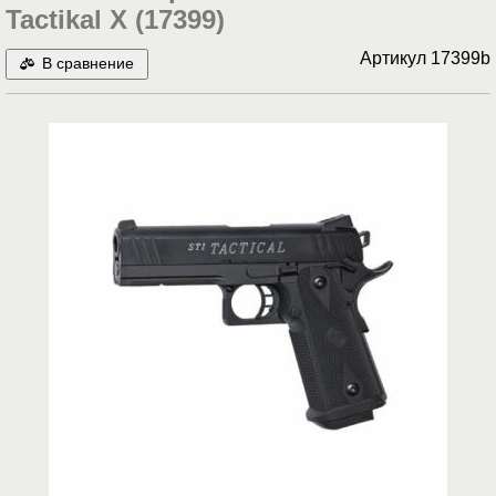
Tactikal X (17399)
Артикул
17399b
В сравнение