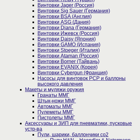
Винтовки Jager (Россия)
Винтовки Sig Sauer (Германия)
Винтовки BSA (Англия)
Винтовки ASG (Дания)
Винтовки Diana (Германия)
Винтовки Ижевск (Россия)
Винтовки Daisy (Япония)
Винтовки GAMO (Испания)
Винтовки Stoeger (Италия)
Винтовки Ataman (Россия)
Винтовки Borner (Тайвань)
Винтовки EVANIX (Корея)
Винтовки Cybergun (Франция)
Насосы для винтовок PCP и баллоны
высокого давления
Макеты и муляжи оружия
Гранаты ММГ
Штык-ножи ММГ
Автоматы ММГ
Пулеметы ММГ
Пистолеты ММГ
Аксессуары и ЗИП для пневматики, пусковые
устр-ва
Пули, шарики, баллончики со2