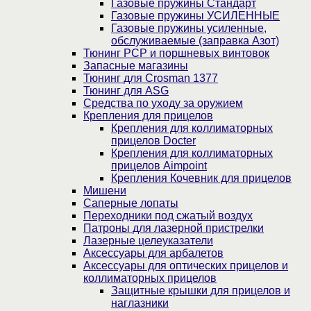
Газовые пружины Стандарт
Газовые пружины УСИЛЕННЫЕ
Газовые пружины усиленные,
обслуживаемые (заправка Азот)
Тюнинг PCP и поршневых винтовок
Запасные магазины
Тюнинг для Crosman 1377
Тюнинг для ASG
Средства по уходу за оружием
Крепления для прицелов
Крепления для коллиматорных
прицелов Docter
Крепления для коллиматорных
прицелов Aimpoint
Крепления Кочевник для прицелов
Мишени
Саперные лопаты
Переходники под сжатый воздух
Патроны для лазерной пристрелки
Лазерные целеуказатели
Аксессуары для арбалетов
Аксессуары для оптических прицелов и
коллиматорных прицелов
Защитные крышки для прицелов и
наглазники