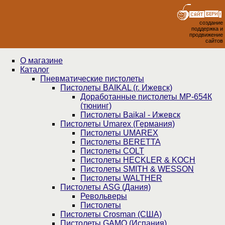
создание
поддержка и
продвижение
сайтов
О магазине
Каталог
Пнев­ма­ти­чес­кие пистолеты
Пистолеты BAIKAL (г. Ижевск)
Доработанные пистолеты МР-654К
(тюнинг)
Пистолеты Baikal - Ижевск
Пистолеты Umarex (Германия)
Пистолеты UMAREX
Пистолеты BERETTA
Пистолеты COLT
Пистолеты HECKLER & KOCH
Пистолеты SMITH & WESSON
Пистолеты WALTHER
Пистолеты ASG (Дания)
Револьверы
Пистолеты
Пистолеты Crosman (США)
Пистолеты GAMO (Испания)