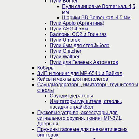
Пули Borner
Пули свинцовые Borner кал. 4,5
мм
Шарики BB Borner кал. 4,5 мм
Пули Apolo (Аргентина)
Пули ASG 4,5мм
Баллоны CO2 и Грин газ
Пули Umarex
Пули 6мм для страйкбола
Пули Gletcher
Пули Walther
Пули для Гелевых Автоматов
Кобуры
ЗИП и тюнинг для МР-654К и Байкал
Кейсы и чехлы для пистолетов
Саундмодераторы, имитаторы глушителя и
стволы
Саундмодераторы
Имитаторы глушителя, стволы,
насадки страйкбол
Пусковые устр-ва, аксессуары для
сигнального оружия, тюнинг МР-371,
Добрыня
Пружины газовые для пневматических
винтовок