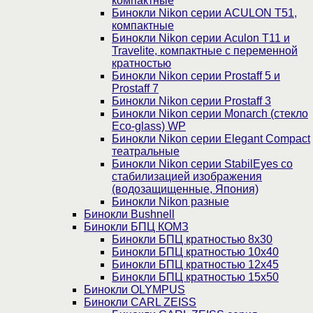
компактные
Бинокли Nikon серии ACULON Т51,
компактные
Бинокли Nikon серии Aculon T11 и
Travelite, компактные с переменной
кратностью
Бинокли Nikon серии Prostaff 5 и
Prostaff 7
Бинокли Nikon серии Prostaff 3
Бинокли Nikon серии Monarch (стекло
Eco-glass) WP
Бинокли Nikon серии Elegant Compact
театральные
Бинокли Nikon серии StabilEyes со
стабилизацией изображения
(водозащищенные, Япония)
Бинокли Nikon разные
Бинокли Bushnell
Бинокли БПЦ КОМЗ
Бинокли БПЦ кратностью 8х30
Бинокли БПЦ кратностью 10х40
Бинокли БПЦ кратностью 12х45
Бинокли БПЦ кратностью 15х50
Бинокли OLYMPUS
Бинокли CARL ZEISS