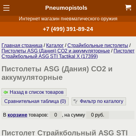
Pneumopistols
Интернет магазин пневматического оружия
+7 (499) 391-89-24
Главная страница
/
Каталог
/
Страйкбольные пистолеты
/
Пистолеты ASG (Дания) CO2 и аккумуляторные
/
Пистолет
Страйкбольный ASG STI Tactikal X (17399)
Пистолеты ASG (Дания) CO2 и
аккумуляторные
Назад в список товаров
Сравнительная таблица (
0
)
Фильтр по каталогу
В
корзине
товаров:
0
, на сумму
0 руб.
Пистолет Страйкбольный ASG STI