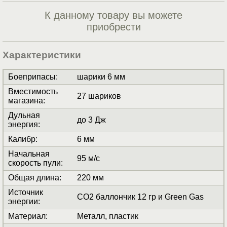
К данному товару вы можете
приобрести
Характеристики
Боеприпасы
:
шарики 6 мм
Вместимость
27 шариков
магазина
:
Дульная
до 3 Дж
энергия
:
Калибр
:
6 мм
Начальная
95 м/с
скорость пули
:
Общая длина
:
220 мм
Источник
СО2 баллончик 12 гр и Green Gas
энергии
:
Материал
:
Металл, пластик