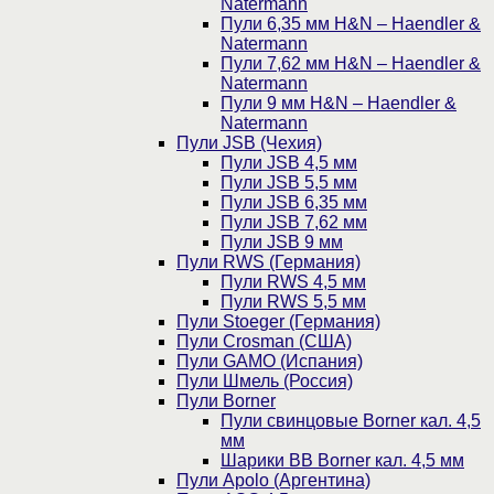
Natermann
Пули 6,35 мм H&N – Haendler &
Natermann
Пули 7,62 мм H&N – Haendler &
Natermann
Пули 9 мм H&N – Haendler &
Natermann
Пули JSB (Чехия)
Пули JSB 4,5 мм
Пули JSB 5,5 мм
Пули JSB 6,35 мм
Пули JSB 7,62 мм
Пули JSB 9 мм
Пули RWS (Германия)
Пули RWS 4,5 мм
Пули RWS 5,5 мм
Пули Stoeger (Германия)
Пули Crosman (США)
Пули GAMO (Испания)
Пули Шмель (Россия)
Пули Borner
Пули свинцовые Borner кал. 4,5
мм
Шарики BB Borner кал. 4,5 мм
Пули Apolo (Аргентина)