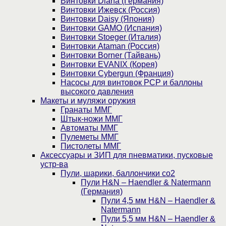
Винтовки Diana (Германия)
Винтовки Ижевск (Россия)
Винтовки Daisy (Япония)
Винтовки GAMO (Испания)
Винтовки Stoeger (Италия)
Винтовки Ataman (Россия)
Винтовки Borner (Тайвань)
Винтовки EVANIX (Корея)
Винтовки Cybergun (Франция)
Насосы для винтовок PCP и баллоны
высокого давления
Макеты и муляжи оружия
Гранаты ММГ
Штык-ножи ММГ
Автоматы ММГ
Пулеметы ММГ
Пистолеты ММГ
Аксессуары и ЗИП для пневматики, пусковые
устр-ва
Пули, шарики, баллончики со2
Пули H&N – Haendler & Natermann
(Германия)
Пули 4,5 мм H&N – Haendler &
Natermann
Пули 5,5 мм H&N – Haendler &