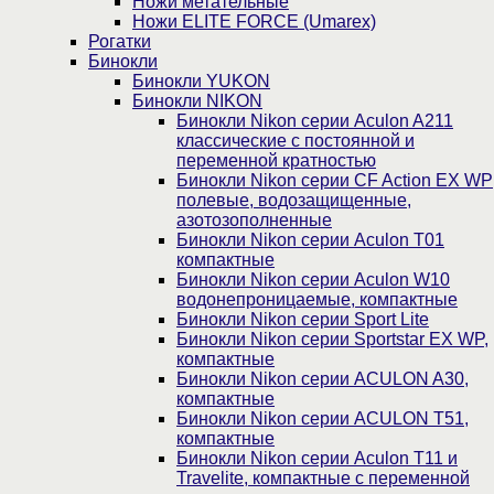
Ножи метательные
Ножи ELITE FORCE (Umarex)
Рогатки
Бинокли
Бинокли YUKON
Бинокли NIKON
Бинокли Nikon серии Aculon A211
классические с постоянной и
переменной кратностью
Бинокли Nikon серии СF Action EX WP
полевые, водозащищенные,
азотозополненные
Бинокли Nikon серии Aculon T01
компактные
Бинокли Nikon серии Aculon W10
водонепроницаемые, компактные
Бинокли Nikon серии Sport Lite
Бинокли Nikon серии Sportstar EX WP,
компактные
Бинокли Nikon серии ACULON A30,
компактные
Бинокли Nikon серии ACULON Т51,
компактные
Бинокли Nikon серии Aculon T11 и
Travelite, компактные с переменной