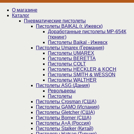
О магазине
Каталог
Пнев­ма­ти­чес­кие пистолеты
Пистолеты BAIKAL (г. Ижевск)
Доработанные пистолеты МР-654К
(тюнинг)
Пистолеты Baikal - Ижевск
Пистолеты Umarex (Германия)
Пистолеты UMAREX
Пистолеты BERETTA
Пистолеты COLT
Пистолеты HECKLER & KOCH
Пистолеты SMITH & WESSON
Пистолеты WALTHER
Пистолеты ASG (Дания)
Револьверы
Пистолеты
Пистолеты Crosman (США)
Пистолеты GAMO (Испания)
Пистолеты Gletcher (США)
Пистолеты Borner (США)
Пистолеты А+А (Россия)
Пистолеты Stalker (Китай)
Пистолеты Hatsan (Турция)