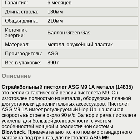
Гарантия
:
6 месяцев
Длина ствола
:
130мм
Общая длина
:
210мм
Источник
Баллон Green Gas
энергии
:
Материал
:
металл, оружейный пластик
Производитель
:
ASG
Вес в упаковке
:
890 г
Описание
Страйкбольный пистолет ASG М9 1А металл (14835)
это реплика тактической версии пистолета М9. Он
изготовлен полностью из металла, оборудован планкой
для установки дополнительных аксессуаров. Пистолет
ASG М9 1А имеет регулируемый Hop Up, начальная
скорость выстрела около 90 м/с. Затвор и рама пистолета
усилены для большей долговечности, с учётом
особенностей мощной и реалистичной системы
Blowback
. Примечательно то, что помимо стандартного
магазина под грин-газ, для пистолета
ASG М9