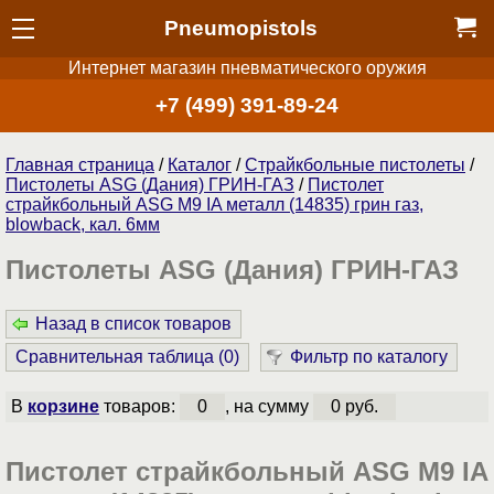
Pneumopistols
Интернет магазин пневматического оружия
+7 (499) 391-89-24
Главная страница
/
Каталог
/
Страйкбольные пистолеты
/
Пистолеты ASG (Дания) ГРИН-ГАЗ
/
Пистолет
страйкбольный ASG M9 IA металл (14835) грин газ,
blowback, кал. 6мм
Пистолеты ASG (Дания) ГРИН-ГАЗ
Назад в список товаров
Сравнительная таблица (
0
)
Фильтр по каталогу
В
корзине
товаров:
0
, на сумму
0 руб.
Пистолет страйкбольный ASG M9 IA