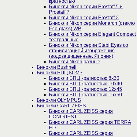
кратностью
Бинокли Nikon серии Prostaff 5 и
Prostaff 7
Бинокли Nikon серии Prostaff 3
Бинокли Nikon серии Monarch (стекло
Eco-glass) WP
Бинокли Nikon серии Elegant Compact
театральные
Бинокли Nikon серии StabilEyes со
стабилизацией изображения
(водозащищенные, Япония)
Бинокли Nikon разные
Бинокли Bushnell
Бинокли БПЦ КОМЗ
Бинокли БПЦ кратностью 8х30
Бинокли БПЦ кратностью 10х40
Бинокли БПЦ кратностью 12х45
Бинокли БПЦ кратностью 15х50
Бинокли OLYMPUS
Бинокли CARL ZEISS
Бинокли CARL ZEISS серия
CONQUEST
Бинокли CARL ZEISS серия TERRA
ED
Бинокли CARL ZEISS серия