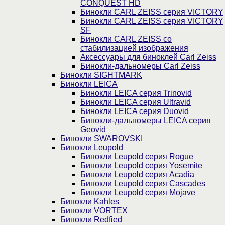
CONQUEST HD
Бинокли CARL ZEISS серия VICTORY
Бинокли CARL ZEISS серия VICTORY
SF
Бинокли CARL ZEISS со
стабилизацией изображения
Аксессуары для биноклей Carl Zeiss
Бинокли-дальномеры Carl Zeiss
Бинокли SIGHTMARK
Бинокли LEICA
Бинокли LEICA серия Trinovid
Бинокли LEICA серия Ultravid
Бинокли LEICA серия Duovid
Бинокли-дальномеры LEICA серия
Geovid
Бинокли SWAROVSKI
Бинокли Leupold
Бинокли Leupold серия Rogue
Бинокли Leupold серия Yosemite
Бинокли Leupold серия Acadia
Бинокли Leupold серия Cascades
Бинокли Leupold серия Mojave
Бинокли Kahles
Бинокли VORTEX
Бинокли Redfied