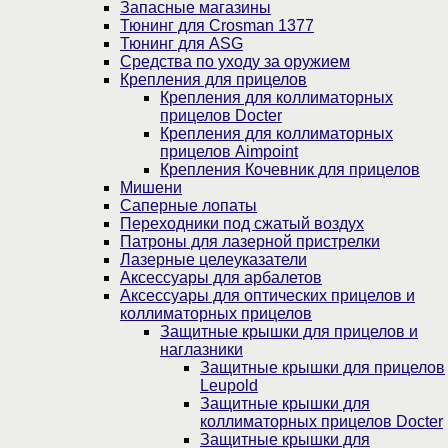
Запасные магазины
Тюнинг для Crosman 1377
Тюнинг для ASG
Средства по уходу за оружием
Крепления для прицелов
Крепления для коллиматорных
прицелов Docter
Крепления для коллиматорных
прицелов Aimpoint
Крепления Кочевник для прицелов
Мишени
Саперные лопаты
Переходники под сжатый воздух
Патроны для лазерной пристрелки
Лазерные целеуказатели
Аксессуары для арбалетов
Аксессуары для оптических прицелов и
коллиматорных прицелов
Защитные крышки для прицелов и
наглазники
Защитные крышки для прицелов
Leupold
Защитные крышки для
коллиматорных прицелов Docter
Защитные крышки для