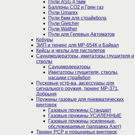
Пули ASG 4,5мм
Баллоны CO2 и Грин газ
Пули Umarex
Пули 6мм для страйкбола
Пули Gletcher
Пули Walther
Пули для Гелевых Автоматов
Кобуры
ЗИП и тюнинг для МР-654К и Байкал
Кейсы и чехлы для пистолетов
Саундмодераторы, имитаторы глушителя и
стволы
Саундмодераторы
Имитаторы глушителя, стволы,
насадки страйкбол
Пусковые устр-ва, аксессуары для
сигнального оружия, тюнинг МР-371,
Добрыня
Пружины газовые для пневматических
винтовок
Газовые пружины Стандарт
Газовые пружины УСИЛЕННЫЕ
Газовые пружины усиленные,
обслуживаемые (заправка Азот)
Тюнинг PCP и поршневых винтовок