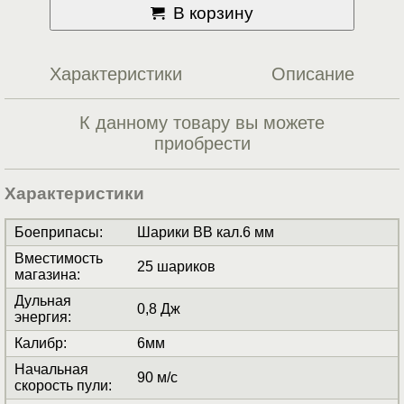
В корзину
Характеристики
Описание
К данному товару вы можете
приобрести
Характеристики
Боеприпасы
:
Шарики BB кал.6 мм
Вместимость
25 шариков
магазина
:
Дульная
0,8 Дж
энергия
:
Калибр
:
6мм
Начальная
90 м/с
скорость пули
: