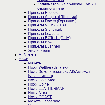
Коллиматорные прицелы HAKKO
открытого типа
Прицелы Firefield
Прицелы Aimpoint (Швеция)
Прицелы Docter (Германия)
Прицелы VOMZ PILAD
Прицелы Sightmark
Прицелы Leapers
Прицелы EOTech (США)
Прицелы BSA
Прицелы Bushnell
Увеличители
Арбалеты
Ножи
Мачете
Ножи Walther (Umarex)
Ножи Boker и тематика АК(Автомат
Калашникова)
Ножи Cold Steel
Ножи Opinel
Ножи LEATHERMAN
Ножи Mora
Ножи COAST
Мачете Desperado