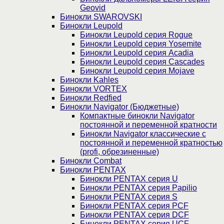
Geovid
Бинокли SWAROVSKI
Бинокли Leupold
Бинокли Leupold серия Rogue
Бинокли Leupold серия Yosemite
Бинокли Leupold серия Acadia
Бинокли Leupold серия Cascades
Бинокли Leupold серия Mojave
Бинокли Kahles
Бинокли VORTEX
Бинокли Redfied
Бинокли Navigator (Бюджетные)
Компактные бинокли Navigator
постоянной и переменной кратности
Бинокли Navigator классические с
постоянной и переменной кратностью
(profi, обрезиненные)
Бинокли Combat
Бинокли PENTAX
Бинокли PENTAX серия U
Бинокли PENTAX серия Papilio
Бинокли PENTAX серия S
Бинокли PENTAX серия PCF
Бинокли PENTAX серия DCF
Бинокли PENTAX серия UCF