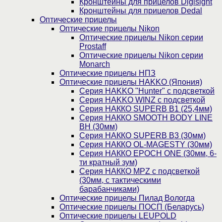
Кронштейны для прицелов Digisight
Кронштейны для прицелов Dedal
Оптические прицелы
Оптические прицелы Nikon
Оптические прицелы Nikon серии
Prostaff
Оптические прицелы Nikon серии
Monarch
Оптические прицелы НПЗ
Оптические прицелы HAKKO (Япония)
Cерия HAKKO "Hunter" с подсветкой
Серия НAKKO WINZ с подсветкой
Серия НАККО SUPERB B1 (25,4мм)
Серия НАККО SMOOTH BODY LINE
BH (30мм)
Серия НАККО SUPERB B3 (30мм)
Серия НАККО OL-MAGESTY (30мм)
Серия НАККО EPOCH ONE (30мм, 6-
ти кратный зум)
Серия НАККО MPZ с подсветкой
(30мм, c тактическими
барабанчиками)
Оптические прицелы Пилад Вологда
Оптические прицелы ПОСП (Беларусь)
Оптические прицелы LEUPOLD