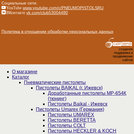
Социальные сети:
YouTube
www.youtube.com/c/PNEUMOPISTOLSRU
ВКонтакте
vk.com/club53004480
Политика в отношении обработки персональных данных
создание
поддержка и
продвижение
сайтов
О магазине
Каталог
Пнев­ма­ти­чес­кие пистолеты
Пистолеты BAIKAL (г. Ижевск)
Доработанные пистолеты МР-654К
(тюнинг)
Пистолеты Baikal - Ижевск
Пистолеты Umarex (Германия)
Пистолеты UMAREX
Пистолеты BERETTA
Пистолеты COLT
Пистолеты HECKLER & KOCH