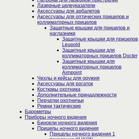
Лазерные целеуказатели
Аксессуары для арбалетов
Аксессуары для оптических прицелов и
коллиматорных прицелов
Защитные крышки для прицелов и
наглазники
Защитные крышки для прицелов
Leupold
Защитные крышки для
коллиматорных прицелов Docter
Защитные крышки для
коллиматорных прицелов
Aimpoint
Чехлы и кейсы для оружия
Аксессуары для рогаток
Костюмы охотника
Дополнительные принадлежности
Перчатки охотничьи
Ремни тактические
Барометры
Приборы ночного видения
Бинокли ночного видения
Прицелы ночного видения
Прицелы ночного видения 1