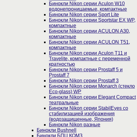
Бинокли Nikon серии Aculon W10
водонепроницаемые, компактные
Бинокли Nikon серии Sport Lite
Бинокли Nikon серии Sportstar EX WP,
компактные
Бинокли Nikon серии ACULON A30,
компактные
Бинокли Nikon серии ACULON Т51,
компактные
Бинокли Nikon серии Aculon T11 и
Travelite, компактные с переменной
кратностью
Бинокли Nikon серии Prostaff 5 и
Prostaff 7
Бинокли Nikon серии Prostaff 3
Бинокли Nikon серии Monarch (стекло
Eco-glass) WP
Бинокли Nikon серии Elegant Compact
театральные
Бинокли Nikon серии StabilEyes со
стабилизацией изображения
(водозащищенные, Япония)
Бинокли Nikon разные
Бинокли Bushnell
Бинокли БПЦ КОМЗ