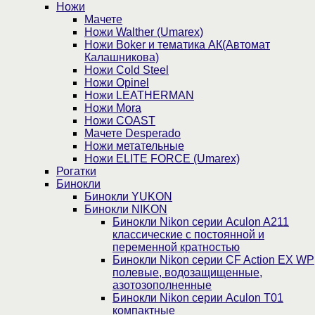
Ножи
Мачете
Ножи Walther (Umarex)
Ножи Boker и тематика АК(Автомат
Калашникова)
Ножи Cold Steel
Ножи Opinel
Ножи LEATHERMAN
Ножи Mora
Ножи COAST
Мачете Desperado
Ножи метательные
Ножи ELITE FORCE (Umarex)
Рогатки
Бинокли
Бинокли YUKON
Бинокли NIKON
Бинокли Nikon серии Aculon A211
классические с постоянной и
переменной кратностью
Бинокли Nikon серии СF Action EX WP
полевые, водозащищенные,
азотозополненные
Бинокли Nikon серии Aculon T01
компактные