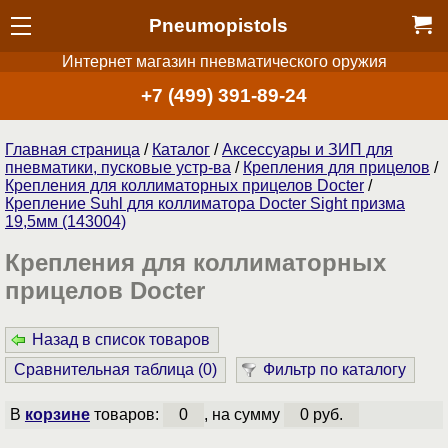
Pneumopistols
Интернет магазин пневматического оружия
+7 (499) 391-89-24
Главная страница
/
Каталог
/
Аксессуары и ЗИП для
пневматики, пусковые устр-ва
/
Крепления для прицелов
/
Крепления для коллиматорных прицелов Docter
/
Крепление Suhl для коллиматора Docter Sight призма
19,5мм (143004)
Крепления для коллиматорных
прицелов Docter
Назад в список товаров
Сравнительная таблица (
0
)
Фильтр по каталогу
В
корзине
товаров:
0
, на сумму
0 руб.