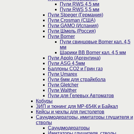
Пули RWS 4,5 мм
Пули RWS 5,5 мм
Пули Stoeger (Германия)
Пули Crosman (США)
Пули GAMO (Испания)
Пули Шмель (Россия)
Пули Borner
Пули свинцовые Borner кал. 4,5
мм
Шарики BB Borner кал. 4,5 мм
Пули Apolo (Аргентина)
Пули ASG 4,5мм
Баллоны CO2 и Грин газ
Пули Umarex
Пули 6мм для страйкбола
Пули Gletcher
Пули Walther
Пули для Гелевых Автоматов
Кобуры
ЗИП и тюнинг для МР-654К и Байкал
Кейсы и чехлы для пистолетов
Саундмодераторы, имитаторы глушителя и
стволы
Саундмодераторы
Имитаторы глушителя, стволы,