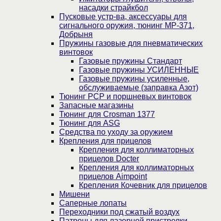
насадки страйкбол
Пусковые устр-ва, аксессуары для
сигнального оружия, тюнинг МР-371,
Добрыня
Пружины газовые для пневматических
винтовок
Газовые пружины Стандарт
Газовые пружины УСИЛЕННЫЕ
Газовые пружины усиленные,
обслуживаемые (заправка Азот)
Тюнинг PCP и поршневых винтовок
Запасные магазины
Тюнинг для Crosman 1377
Тюнинг для ASG
Средства по уходу за оружием
Крепления для прицелов
Крепления для коллиматорных
прицелов Docter
Крепления для коллиматорных
прицелов Aimpoint
Крепления Кочевник для прицелов
Мишени
Саперные лопаты
Переходники под сжатый воздух
Патроны для лазерной пристрелки