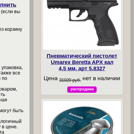
лнить
 (если вы
ез корзину
Пневматический пистолет
Umarex Beretta APX кал
 упаковка,
4,5 мм, арт 5.8327
также все
Цена
нет в наличии
 по
31020 руб.
товаром,
распродажа
ыть
ная
могут быть
алогичный
 в цене.
та