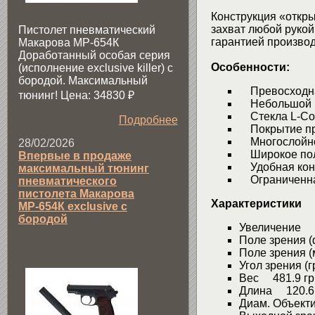
Конструкция «откры
захват любой рукой
Пистолет пневматический
гарантией производ
Макарова МР-654К
Доработанный особая серия
Особенности:
(исполнение exclusive killer) с
бородой. Максимальный
Превосходна
тюнинг! Цена: 34830
₽
Небольшой в
Стекла L-Co
Подробнее
Покрытие при
Многослойное
28/02/2026
Широкое пол
Впервые в продаже
Удобная конс
максимальный тюнинг
Ограниченная
пневматического
пистолета Макарова
Характеристики
МР-654К exclusive с
бородой
Увеличение 
Поле зрения 
Поле зрения (
Угол зрения (
Вес 481.9 гр
Длина 120.6
Диам. Объект