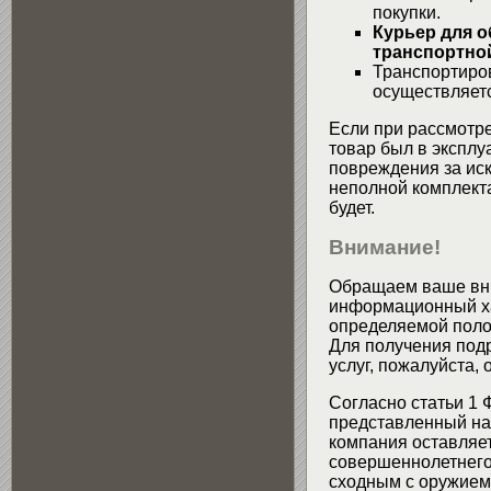
покупки.
Курьер для о
транспортной
Транспортиров
осуществляетс
Если при рассмотре
товар был в эксплу
повреждения за ис
неполной комплекта
будет.
Внимание!
Обращаем ваше вни
информационный хар
определяемой поло
Для получения подр
услуг, пожалуйста,
Согласно статьи 1 
представленный на 
компания оставляет
совершеннолетнего 
сходным с оружием 