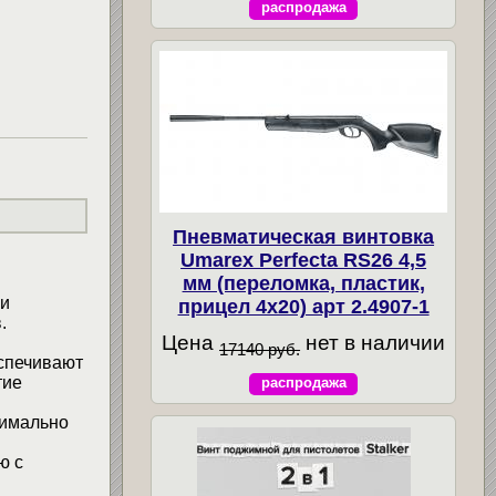
распродажа
Пневматическая винтовка
Umarex Perfecta RS26 4,5
мм (переломка, пластик,
 и
прицел 4x20) арт 2.4907-1
.
Цена
нет в наличии
17140 руб.
еспечивают
тие
распродажа
симально
ю с