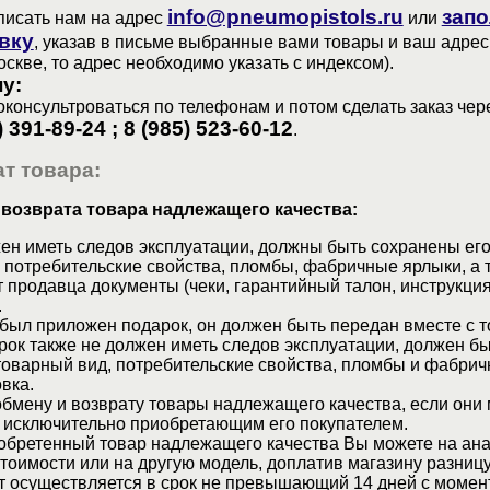
info@pneumopistols.ru
запо
писать нам на адрес
или
вку
, указав в письме выбранные вами товары и ваш адрес
оскве, то адрес необходимо указать с индексом).
у:
консультроваться по телефонам и потом сделать заказ чер
) 391-89-24 ; 8 (985) 523-60-12
.
т товара:
 возврата товара надлежащего качества:
ен иметь следов эксплуатации, должны быть сохранены его
 потребительские свойства, пломбы, фабричные ярлыки, а 
 продавца документы (чеки, гарантийный талон, инструкция
.
 был приложен подарок, он должен быть передан вместе с 
рок также не должен иметь следов эксплуатации, должен б
товарный вид, потребительские свойства, пломбы и фабрич
вка.
бмену и возврату товары надлежащего качества, если они 
 исключительно приобретающим его покупателем.
обретенный товар надлежащего качества Вы можете на ан
стоимости или на другую модель, доплатив магазину разницу
т осуществляется в срок не превышающий 14 дней с момен