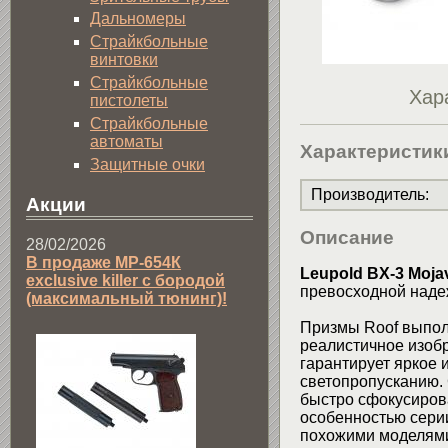
Дальномеры
Страйкбольные
винтовки
Страйкбольные
Хар
пистолеты
Страйкбольные
автоматы
Характеристик
Защитные очки
Производитель
:
Акции
Описание
28/02/2026
В продаже МР-654К
Leupold BX-3 Moja
exclusive killer с бородой
превосходной наде
(максимальный тюнинг)!
Призмы Roof выполн
реалистичное изоб
гарантирует яркое
светопропусканию.
быстро сфокусиров
особенностью серии
похожими моделями