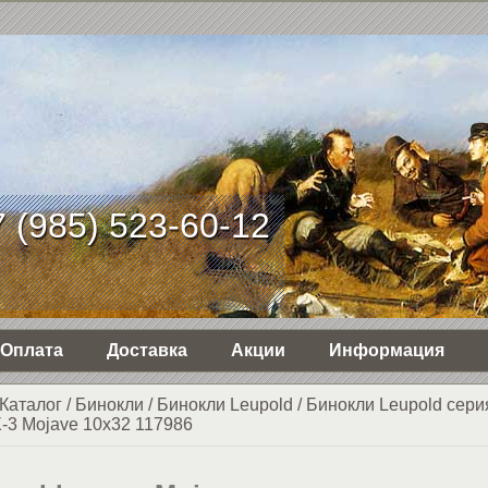
 (985) 523-60-12
Оплата
Доставка
Акции
Информация
Каталог
/
Бинокли
/
Бинокли Leupold
/
Бинокли Leupold сери
-3 Mojave 10x32 117986