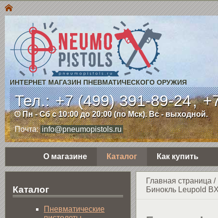
ИНТЕРНЕТ МАГАЗИН ПНЕВМАТИЧЕСКОГО ОРУЖИЯ
Тел.:
+7 (499) 391-89-24
,
+7
Пн - Сб с 10:00 до 20:00 (по Мск). Вс - выходной.
Почта:
info@pneumopistols.ru
О магазине
Каталог
Как купить
Главная страница
/
Каталог
Бинокль Leupold BX
Пнев­ма­ти­чес­кие
пистолеты