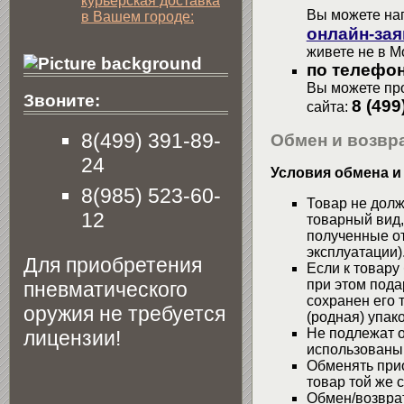
курьерская доставка
Вы можете на
в Вашем городе:
онлайн-зая
живете не в М
по телефон
Вы можете про
Звоните:
8 (499
сайта:
8(499) 391-89-
Обмен и возвра
24
Условия обмена и
8(985) 523-60-
Товар не долж
12
товарный вид,
полученные от
эксплуатации)
Для приобретения
Если к товару
при этом пода
пневматического
сохранен его 
оружия не требуется
(родная) упако
Не подлежат о
лицензии!
использованы
Обменять при
товар той же 
Обмен/возвра