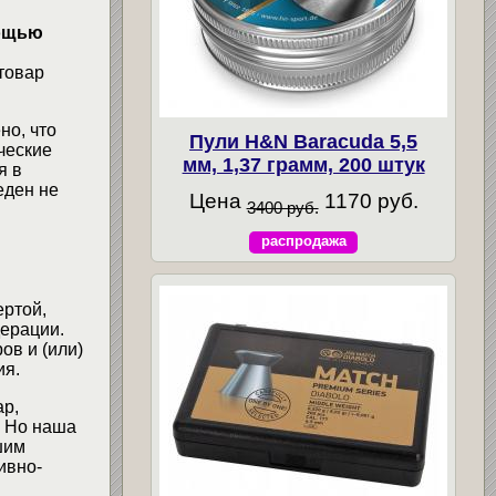
мощью
товар
но, что
Пули H&N Baracuda 5,5
ческие
мм, 1,37 грамм, 200 штук
я в
еден не
Цена
1170 руб.
3400 руб.
распродажа
ертой,
ерации.
ов и (или)
ия.
ар,
. Но наша
шим
ивно-