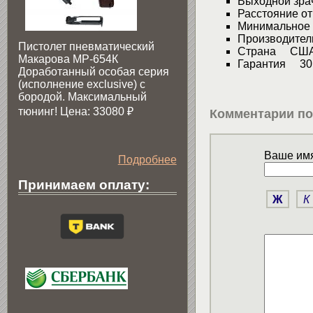
Выходной зра
Расстояние о
Минимальное 
Производите
Пистолет пневматический
Страна СШ
Макарова МР-654К
Гарантия 30 
Доработанный особая серия
(исполнение exclusive) c
бородой. Максимальный
тюнинг! Цена: 33080
₽
Комментарии по
Ваше имя
Подробнее
Принимаем оплату:
Ж
К