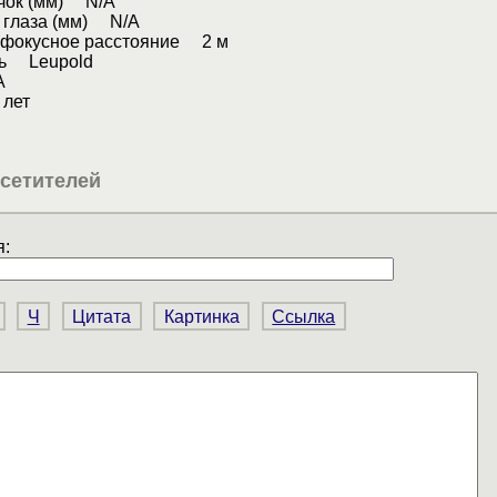
чок (мм) N/A
т глаза (мм) N/A
фокусное расстояние 2 м
ль Leupold
А
лет
сетителей
:
Ч
Цитата
Картинка
Ссылка