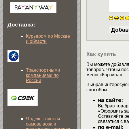
Доставка:
Курьером по Москве
и области
Как купить
Вы можете добавлят
товаров. Чтобы пос
Транспортными
меню «Корзина».
компаниями по
России
Выбрав интересующ
способом:
на сайте:
Выбрав товары
«Оформить зак
Оставляйте р
Яндекс - пункты
связаться с в
самовывоза и
по e-mail: