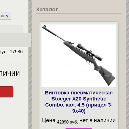
Каталог
логу
кул
117986
личии
у
Винтовка пневматическая
Stoeger X20 Synthetic
Combo, кал. 4,5 (прицел 3-
9х40)
Цена
нет в наличии
42890 руб.