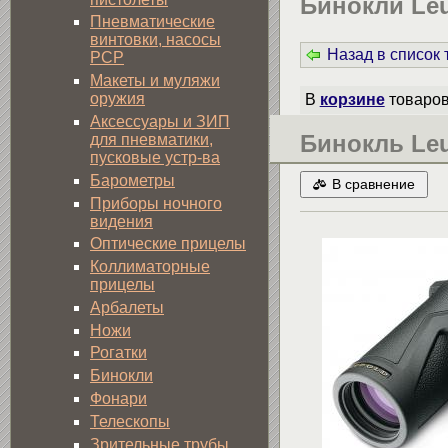
Бинокли Leu
Пневматические
винтовки, насосы
Назад в список
PCP
Макеты и муляжи
оружия
В
корзине
товаро
Аксессуары и ЗИП
Бинокль Leu
для пневматики,
пусковые устр-ва
Барометры
В сравнение
Приборы ночного
видения
Оптические прицелы
Коллиматорные
прицелы
Арбалеты
Ножи
Рогатки
Бинокли
Фонари
Телескопы
Зрительные трубы