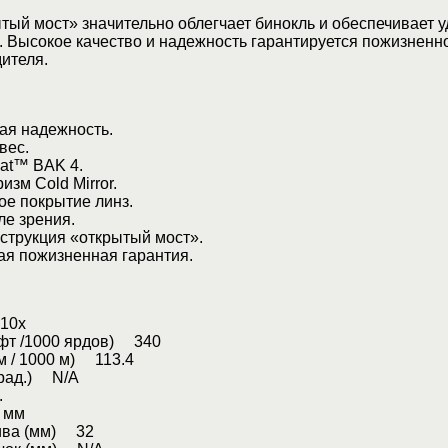
тый мост» значительно облегчает бинокль и обеспечивает 
. Высокое качество и надежность гарантируется пожизненн
ителя.
я надежность.
ес.
at™ BAK 4.
зм Cold Mirror.
 покрытие линз.
е зрения.
трукция «открытый мост».
 пожизненная гарантия.
10х
(фт /1000 ярдов) 340
м / 1000 м) 113.4
град.) N/A
.
 мм
ива (мм) 32