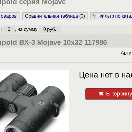
pold серия Mojave
 товаров
Сравнительная таблица (
0
)
Фильтр по ката
в:
0
, на сумму
0 руб.
pold BX-3 Mojave 10x32 117986
Арти
Цена нет в на
В корзин