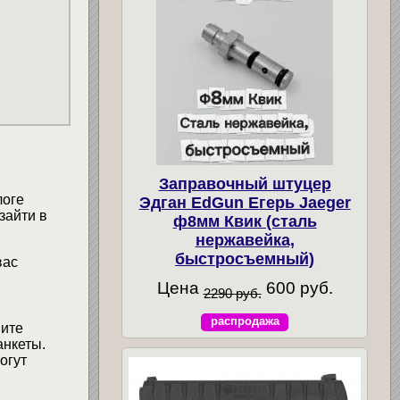
Заправочный штуцер
логе
Эдган EdGun Егерь Jaeger
зайти в
ф8мм Квик (сталь
нержавейка,
быстросъемный)
вас
Цена
600 руб.
2290 руб.
распродажа
мите
анкеты.
огут