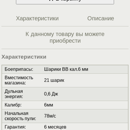
Характеристики
Описание
К данному товару вы можете
приобрести
Характеристики
Боеприпасы
:
Шарики BB кал.6 мм
Вместимость
21 шарик
магазина
:
Дульная
0,6 Дж
энергия
:
Калибр
:
6мм
Начальная
78м/с
скорость пули
:
Гарантия
:
6 месяцев