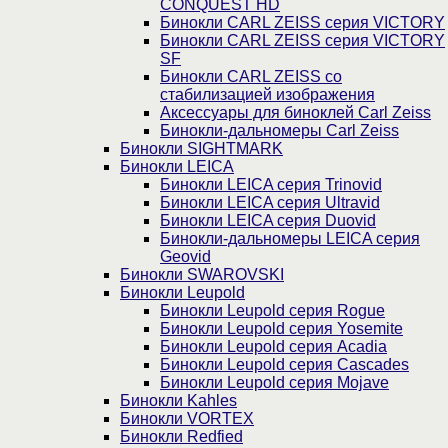
CONQUEST HD
Бинокли CARL ZEISS серия VICTORY
Бинокли CARL ZEISS серия VICTORY
SF
Бинокли CARL ZEISS со
стабилизацией изображения
Аксессуары для биноклей Carl Zeiss
Бинокли-дальномеры Carl Zeiss
Бинокли SIGHTMARK
Бинокли LEICA
Бинокли LEICA серия Trinovid
Бинокли LEICA серия Ultravid
Бинокли LEICA серия Duovid
Бинокли-дальномеры LEICA серия
Geovid
Бинокли SWAROVSKI
Бинокли Leupold
Бинокли Leupold серия Rogue
Бинокли Leupold серия Yosemite
Бинокли Leupold серия Acadia
Бинокли Leupold серия Cascades
Бинокли Leupold серия Mojave
Бинокли Kahles
Бинокли VORTEX
Бинокли Redfied