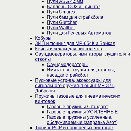
Пули ASG 4,5мм
Баллоны CO2 и Грин газ
Пули Umarex
Пули 6мм для страйкбола
Пули Gletcher
Пули Walther
Пули для Гелевых Автоматов
Кобуры
ЗИП и тюнинг для МР-654К и Байкал
Кейсы и чехлы для пистолетов
Саундмодераторы, имитаторы глушителя и
стволы
Саундмодераторы
Имитаторы глушителя, стволы,
насадки страйкбол
Пусковые устр-ва, аксессуары для
сигнального оружия, тюнинг МР-371,
Добрыня
Пружины газовые для пневматических
винтовок
Газовые пружины Стандарт
Газовые пружины УСИЛЕННЫЕ
Газовые пружины усиленные,
обслуживаемые (заправка Азот)
Тюнинг PCP и поршневых винтовок