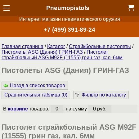
Pneumopistols
Интернет магазин пневматического оружия
+7 (499) 391-89-24
Главная страница
/
Каталог
/
Страйкбольные пистолеты
/
Пистолеты ASG (Дания) ГРИН-ГАЗ
/
Пистолет
страйкбольный ASG M92F (11555) грин газ, кал. 6мм
Пистолеты ASG (Дания) ГРИН-ГАЗ
Назад в список товаров
Сравнительная таблица (
0
)
Фильтр по каталогу
В
корзине
товаров:
0
, на сумму
0 руб.
Пистолет страйкбольный ASG M92F
(11555) грин газ, кал. 6мм