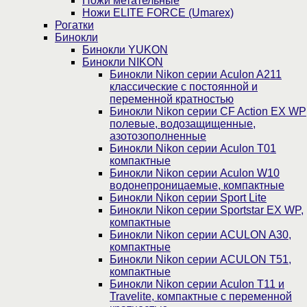
Ножи метательные
Ножи ELITE FORCE (Umarex)
Рогатки
Бинокли
Бинокли YUKON
Бинокли NIKON
Бинокли Nikon серии Aculon A211
классические с постоянной и
переменной кратностью
Бинокли Nikon серии СF Action EX WP
полевые, водозащищенные,
азотозополненные
Бинокли Nikon серии Aculon T01
компактные
Бинокли Nikon серии Aculon W10
водонепроницаемые, компактные
Бинокли Nikon серии Sport Lite
Бинокли Nikon серии Sportstar EX WP,
компактные
Бинокли Nikon серии ACULON A30,
компактные
Бинокли Nikon серии ACULON Т51,
компактные
Бинокли Nikon серии Aculon T11 и
Travelite, компактные с переменной