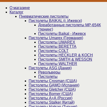
О магазине
Каталог
Пнев­ма­ти­чес­кие пистолеты
Пистолеты BAIKAL (г. Ижевск)
Доработанные пистолеты МР-654К
(тюнинг)
Пистолеты Baikal - Ижевск
Пистолеты Umarex (Германия)
Пистолеты UMAREX
Пистолеты BERETTA
Пистолеты COLT
Пистолеты HECKLER & KOCH
Пистолеты SMITH & WESSON
Пистолеты WALTHER
Пистолеты ASG (Дания)
Револьверы
Пистолеты
Пистолеты Crosman (США)
Пистолеты GAMO (Испания)
Пистолеты Gletcher (США)
Пистолеты Borner (США)
Пистолеты А+А (Россия)
Пистолеты Stalker (Китай)
Пистолеты Hatsan (Турция)