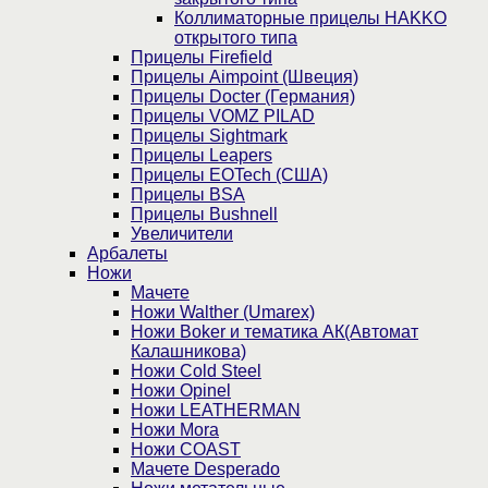
Коллиматорные прицелы HAKKO
открытого типа
Прицелы Firefield
Прицелы Aimpoint (Швеция)
Прицелы Docter (Германия)
Прицелы VOMZ PILAD
Прицелы Sightmark
Прицелы Leapers
Прицелы EOTech (США)
Прицелы BSA
Прицелы Bushnell
Увеличители
Арбалеты
Ножи
Мачете
Ножи Walther (Umarex)
Ножи Boker и тематика АК(Автомат
Калашникова)
Ножи Cold Steel
Ножи Opinel
Ножи LEATHERMAN
Ножи Mora
Ножи COAST
Мачете Desperado