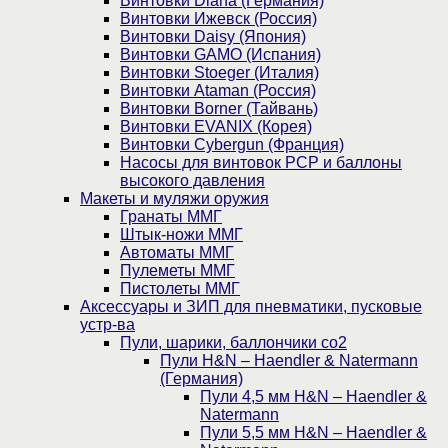
Винтовки Diana (Германия)
Винтовки Ижевск (Россия)
Винтовки Daisy (Япония)
Винтовки GAMO (Испания)
Винтовки Stoeger (Италия)
Винтовки Ataman (Россия)
Винтовки Borner (Тайвань)
Винтовки EVANIX (Корея)
Винтовки Cybergun (Франция)
Насосы для винтовок PCP и баллоны
высокого давления
Макеты и муляжи оружия
Гранаты ММГ
Штык-ножи ММГ
Автоматы ММГ
Пулеметы ММГ
Пистолеты ММГ
Аксессуары и ЗИП для пневматики, пусковые
устр-ва
Пули, шарики, баллончики со2
Пули H&N – Haendler & Natermann
(Германия)
Пули 4,5 мм H&N – Haendler &
Natermann
Пули 5,5 мм H&N – Haendler &