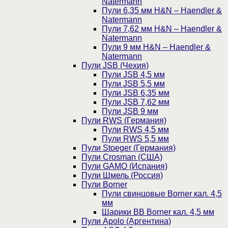
Natermann
Пули 6,35 мм H&N – Haendler &
Natermann
Пули 7,62 мм H&N – Haendler &
Natermann
Пули 9 мм H&N – Haendler &
Natermann
Пули JSB (Чехия)
Пули JSB 4,5 мм
Пули JSB 5,5 мм
Пули JSB 6,35 мм
Пули JSB 7,62 мм
Пули JSB 9 мм
Пули RWS (Германия)
Пули RWS 4,5 мм
Пули RWS 5,5 мм
Пули Stoeger (Германия)
Пули Crosman (США)
Пули GAMO (Испания)
Пули Шмель (Россия)
Пули Borner
Пули свинцовые Borner кал. 4,5
мм
Шарики BB Borner кал. 4,5 мм
Пули Apolo (Аргентина)