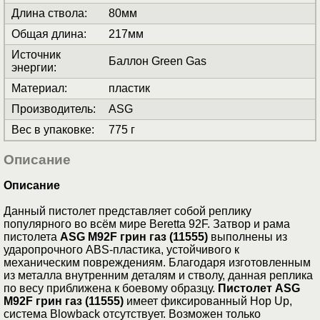
Длина ствола
:
80мм
Общая длина
:
217мм
Источник
Баллон Green Gas
энергии
:
Материал
:
пластик
Производитель
:
ASG
Вес в упаковке
:
775 г
Описание
Описание
Данный пистолет представляет собой реплику
популярного во всём мире Beretta 92F. Затвор и рама
пистолета
ASG M92F грин газ (11555)
выполнены из
ударопрочного ABS-пластика, устойчивого к
механическим повреждениям. Благодаря изготовленным
из металла внутренним деталям и стволу, данная реплика
по весу приближена к боевому образцу.
Пистолет ASG
M92F грин газ (11555)
имеет фиксированный Hop Up,
система Blowback отсутствует. Возможен только