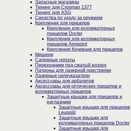
Запасные магазины
Тюнинг для Crosman 1377
Тюнинг для ASG
Средства по уходу за оружием
Крепления для прицелов
Крепления для коллиматорных
прицелов Docter
Крепления для коллиматорных
прицелов Aimpoint
Крепления Кочевник для прицелов
Мишени
Саперные лопаты
Переходники под сжатый воздух
Патроны для лазерной пристрелки
Лазерные целеуказатели
Аксессуары для арбалетов
Аксессуары для оптических прицелов и
коллиматорных прицелов
Защитные крышки для прицелов и
наглазники
Защитные крышки для прицелов
Leupold
Защитные крышки для
коллиматорных прицелов Docter
Защитные крышки для