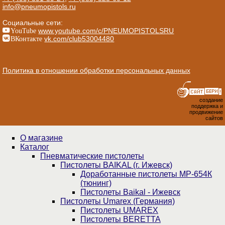
info@pneumopistols.ru
Социальные сети:
YouTube
www.youtube.com/c/PNEUMOPISTOLSRU
ВКонтакте
vk.com/club53004480
Политика в отношении обработки персональных данных
создание
поддержка и
продвижение
сайтов
О магазине
Каталог
Пнев­ма­ти­чес­кие пистолеты
Пистолеты BAIKAL (г. Ижевск)
Доработанные пистолеты МР-654К
(тюнинг)
Пистолеты Baikal - Ижевск
Пистолеты Umarex (Германия)
Пистолеты UMAREX
Пистолеты BERETTA