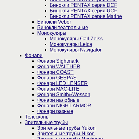
Бинокли PENTAX серия DCF
Бинокли PENTAX серия UCF
Бинокли PENTAX серия Marine
Бинокли Veber
Бинокли театральные
Монокуляры
Монокуляры Carl Zeiss
Монокуляры Leica
Монокуляры Navigator
Фонари
Фонари Sightmark
Фонари WALTHER
Фонари COAST
Фонари GEEPAS
Фонари LED LENSER
Фонари MAG-LITE
Фонари Smith&Wesson
Фонари налобные
Фонари NIGHT ARMOR
Фонари разные
Телескопы
Зрительные трубы
Зрительные трубы Yukon
Зрительные трубы Nikon