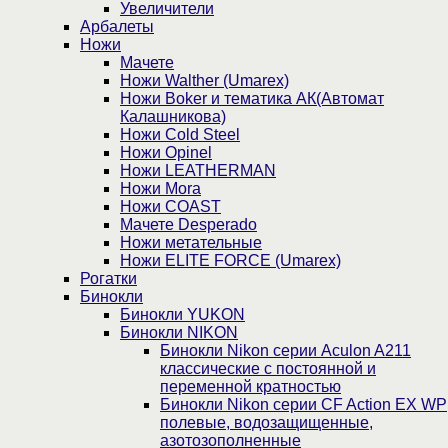
Увеличители
Арбалеты
Ножи
Мачете
Ножи Walther (Umarex)
Ножи Boker и тематика АК(Автомат
Калашникова)
Ножи Cold Steel
Ножи Opinel
Ножи LEATHERMAN
Ножи Mora
Ножи COAST
Мачете Desperado
Ножи метательные
Ножи ELITE FORCE (Umarex)
Рогатки
Бинокли
Бинокли YUKON
Бинокли NIKON
Бинокли Nikon серии Aculon A211
классические с постоянной и
переменной кратностью
Бинокли Nikon серии СF Action EX WP
полевые, водозащищенные,
азотозополненные