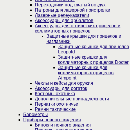
Переходники под сжатый воздух
Патроны для лазерной пристрелки
Лазерные целеуказатели
Аксессуары для арбалетов
Аксессуары для оптических прицелов и
коллиматорных прицелов
Защитные крышки для прицелов и
наглазники
Защитные крышки для прицелов
Leupold
Защитные крышки для
коллиматорных прицелов Docter
Защитные крышки для
коллиматорных прицелов
Aimpoint
Чехлы и кейсы для оружия
Аксессуары для рогаток
Костюмы охотника
Дополнительные принадлежности
Перчатки охотничьи
Ремни тактические
Барометры
Приборы ночного видения
Бинокли ночного видения