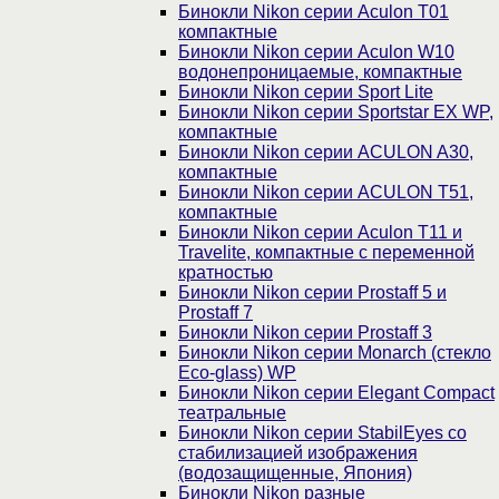
Бинокли Nikon серии Aculon T01
компактные
Бинокли Nikon серии Aculon W10
водонепроницаемые, компактные
Бинокли Nikon серии Sport Lite
Бинокли Nikon серии Sportstar EX WP,
компактные
Бинокли Nikon серии ACULON A30,
компактные
Бинокли Nikon серии ACULON Т51,
компактные
Бинокли Nikon серии Aculon T11 и
Travelite, компактные с переменной
кратностью
Бинокли Nikon серии Prostaff 5 и
Prostaff 7
Бинокли Nikon серии Prostaff 3
Бинокли Nikon серии Monarch (стекло
Eco-glass) WP
Бинокли Nikon серии Elegant Compact
театральные
Бинокли Nikon серии StabilEyes со
стабилизацией изображения
(водозащищенные, Япония)
Бинокли Nikon разные