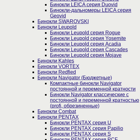
Бинокли LEICA серия Duovid
Бинокли-дальномеры LEICA серия
Geovid
Бинокли SWAROVSKI
Бинокли Leupold
Бинокли Leupold серия Rogue
Бинокли Leupold серия Yosemite
Бинокли Leupold серия Acadia
Бинокли Leupold серия Cascades
Бинокли Leupold серия Mojave
Бинокли Kahles
Бинокли VORTEX
Бинокли Redfied
Бинокли Navigator (Бюджетные)
Компактные бинокли Navigator
постоянной и переменной кратности
Бинокли Navigator классические с
постоянной и переменной кратностью
(profi, обрезиненные)
Бинокли Combat
Бинокли PENTAX
Бинокли PENTAX серия U
Бинокли PENTAX серия Papilio
Бинокли PENTAX серия S
Бинокли PENTAX серия PCF