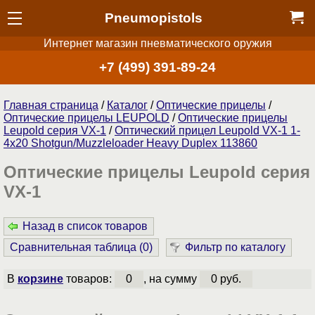
Pneumopistols
Интернет магазин пневматического оружия
+7 (499) 391-89-24
Главная страница
/
Каталог
/
Оптические прицелы
/
Оптические прицелы LEUPOLD
/
Оптические прицелы
Leupold серия VX-1
/
Оптический прицел Leupold VX-1 1-
4x20 Shotgun/Muzzleloader Heavy Duplex 113860
Оптические прицелы Leupold серия
VX-1
Назад в список товаров
Сравнительная таблица (
0
)
Фильтр по каталогу
В
корзине
товаров:
0
, на сумму
0 руб.