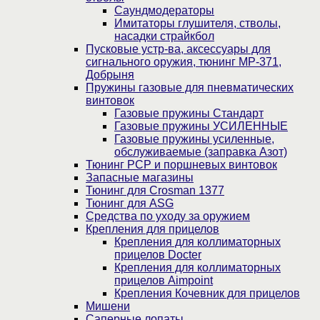
Саундмодераторы
Имитаторы глушителя, стволы,
насадки страйкбол
Пусковые устр-ва, аксессуары для
сигнального оружия, тюнинг МР-371,
Добрыня
Пружины газовые для пневматических
винтовок
Газовые пружины Стандарт
Газовые пружины УСИЛЕННЫЕ
Газовые пружины усиленные,
обслуживаемые (заправка Азот)
Тюнинг PCP и поршневых винтовок
Запасные магазины
Тюнинг для Crosman 1377
Тюнинг для ASG
Средства по уходу за оружием
Крепления для прицелов
Крепления для коллиматорных
прицелов Docter
Крепления для коллиматорных
прицелов Aimpoint
Крепления Кочевник для прицелов
Мишени
Саперные лопаты