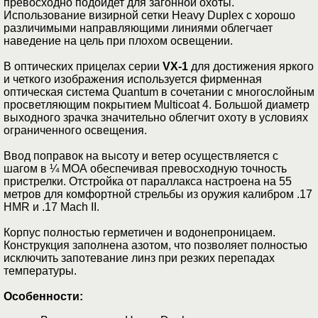
превосходно подойдет для загонной охоты.
Использование визирной сетки Heavy Duplex с хорошо
различимыми направляющими линиями облегчает
наведение на цель при плохом освещении.
В оптических прицелах серии
VX-1
для достижения яркого
и четкого изображения используется фирменная
оптическая система Quantum в сочетании с многослойным
просветляющим покрытием Multicoat 4. Большой диаметр
выходного зрачка значительно облегчит охоту в условиях
ограниченного освещения.
Ввод поправок на высоту и ветер осуществляется с
шагом в ¼ МОА обеспечивая превосходную точность
пристрелки. Отстройка от параллакса настроена на 55
метров для комфортной стрельбы из оружия калибром .17
HMR и .17 Mach II.
Корпус полностью герметичен и водонепроницаем.
Конструкция заполнена азотом, что позволяет полностью
исключить запотевание линз при резких перепадах
температуры.
Особенности: