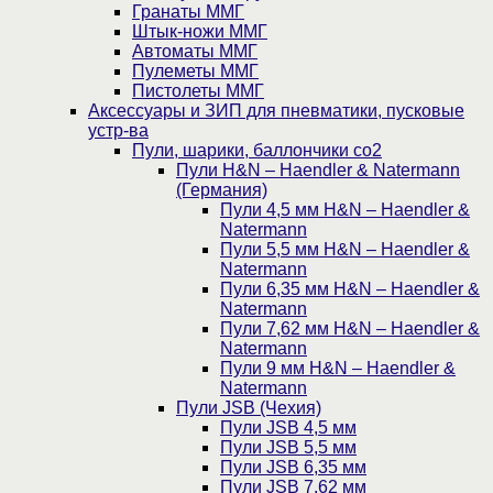
Гранаты ММГ
Штык-ножи ММГ
Автоматы ММГ
Пулеметы ММГ
Пистолеты ММГ
Аксессуары и ЗИП для пневматики, пусковые
устр-ва
Пули, шарики, баллончики со2
Пули H&N – Haendler & Natermann
(Германия)
Пули 4,5 мм H&N – Haendler &
Natermann
Пули 5,5 мм H&N – Haendler &
Natermann
Пули 6,35 мм H&N – Haendler &
Natermann
Пули 7,62 мм H&N – Haendler &
Natermann
Пули 9 мм H&N – Haendler &
Natermann
Пули JSB (Чехия)
Пули JSB 4,5 мм
Пули JSB 5,5 мм
Пули JSB 6,35 мм
Пули JSB 7,62 мм