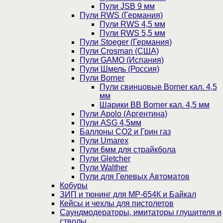
Пули JSB 9 мм
Пули RWS (Германия)
Пули RWS 4,5 мм
Пули RWS 5,5 мм
Пули Stoeger (Германия)
Пули Crosman (США)
Пули GAMO (Испания)
Пули Шмель (Россия)
Пули Borner
Пули свинцовые Borner кал. 4,5
мм
Шарики BB Borner кал. 4,5 мм
Пули Apolo (Аргентина)
Пули ASG 4,5мм
Баллоны CO2 и Грин газ
Пули Umarex
Пули 6мм для страйкбола
Пули Gletcher
Пули Walther
Пули для Гелевых Автоматов
Кобуры
ЗИП и тюнинг для МР-654К и Байкал
Кейсы и чехлы для пистолетов
Саундмодераторы, имитаторы глушителя и
стволы