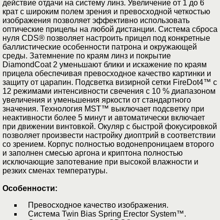
действие отдачи на систему линз. Увеличение от 1 до 6
крат с широким полем зрения и превосходной четкостью
изображения позволяет эффективно использовать
оптические прицелы на любой дистанции. Система сброса
нуля CDS® позволяет настроить прицел под конкретные
баллистические особенности патрона и окружающей
среды. Затемнение по краям линз и покрытие
DiamondCoat 2 уменьшают блики и искажение по краям
прицела обеспечивая превосходное качество картинки и
защиту от царапин. Подсветка визирной сетки FireDot4™ с
12 режимами интенсивности свечения с 10 % диапазоном
увеличения и уменьшения яркости от стандартного
значения. Технология MST™ выключает подсветку при
неактивности более 5 минут и автоматически включает
при движении винтовкой. Окуляр с быстрой фокусировкой
позволяет произвести настройку диоптрий в соответствии
со зрением. Корпус полностью водонепроницаем второго
и заполнен смесью аргона и криптона полностью
исключающие запотевание при высокой влажности и
резких сменах температуры.
Особенности:
Превосходное качество изображения.
Система Twin Bias Spring Erector System™.