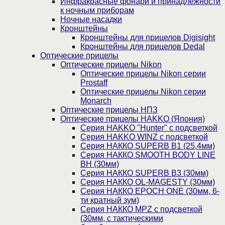
Инфракрасные фонари и принадлежности
к ночным приборам
Ночные насадки
Кронштейны
Кронштейны для прицелов Digisight
Кронштейны для прицелов Dedal
Оптические прицелы
Оптические прицелы Nikon
Оптические прицелы Nikon серии
Prostaff
Оптические прицелы Nikon серии
Monarch
Оптические прицелы НПЗ
Оптические прицелы HAKKO (Япония)
Cерия HAKKO "Hunter" с подсветкой
Серия НAKKO WINZ с подсветкой
Серия НАККО SUPERB B1 (25,4мм)
Серия НАККО SMOOTH BODY LINE
BH (30мм)
Серия НАККО SUPERB B3 (30мм)
Серия НАККО OL-MAGESTY (30мм)
Серия НАККО EPOCH ONE (30мм, 6-
ти кратный зум)
Серия НАККО MPZ с подсветкой
(30мм, c тактическими