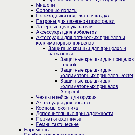
Мишени
Саперные лопаты
Переходники под сжатый воздух
Патроны для лазерной пристрелки
Лазерные целеуказатели
Аксессуары для арбалетов
Аксессуары для оптических прицелов и
коллиматорных прицелов
Защитные крышки для прицелов и
наглазники
Защитные крышки для прицелов
Leupold
Защитные крышки для
коллиматорных прицелов Docter
Защитные крышки для
коллиматорных прицелов
Aimpoint
Чехлы и кейсы для оружия
Аксессуары для рогаток
Костюмы охотника
Дополнительные принадлежности
Перчатки охотничьи
Ремни тактические
Барометры