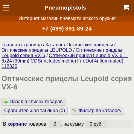
Pneumopistols
Интернет магазин пневматического оружия
+7 (499) 391-89-24
Главная страница
/
Каталог
/
Оптические прицелы
/
Оптические прицелы LEUPOLD
/
Оптические прицелы
Leupold серия VX-6
/
Оптический прицел Leupold VX-6 1-
6x24 (30mm) CDS(includes metric) FireDot 4(Illuminated)
112320
Оптические прицелы Leupold серия
VX-6
Назад в список товаров
Сравнительная таблица (
0
)
Фильтр по каталогу
В
корзине
товаров:
0
, на сумму
0 руб.