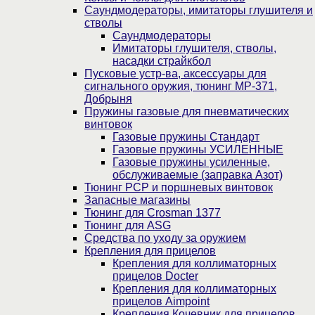
Саундмодераторы, имитаторы глушителя и
стволы
Саундмодераторы
Имитаторы глушителя, стволы,
насадки страйкбол
Пусковые устр-ва, аксессуары для
сигнального оружия, тюнинг МР-371,
Добрыня
Пружины газовые для пневматических
винтовок
Газовые пружины Стандарт
Газовые пружины УСИЛЕННЫЕ
Газовые пружины усиленные,
обслуживаемые (заправка Азот)
Тюнинг PCP и поршневых винтовок
Запасные магазины
Тюнинг для Crosman 1377
Тюнинг для ASG
Средства по уходу за оружием
Крепления для прицелов
Крепления для коллиматорных
прицелов Docter
Крепления для коллиматорных
прицелов Aimpoint
Крепления Кочевник для прицелов