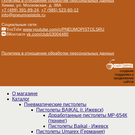
Политика в отношении обработки персональных данных
Химки, ул. Московская, д. 38А
+7 (499) 391-89-24
,
+7 (985) 523-60-12
info@pneumopistols.ru
Социальные сети:
YouTube
www.youtube.com/c/PNEUMOPISTOLSRU
ВКонтакте
vk.com/club53004480
Политика в отношении обработки персональных данных
создание
поддержка и
продвижение
сайтов
О магазине
Каталог
Пнев­ма­ти­чес­кие пистолеты
Пистолеты BAIKAL (г. Ижевск)
Доработанные пистолеты МР-654К
(тюнинг)
Пистолеты Baikal - Ижевск
Пистолеты Umarex (Германия)