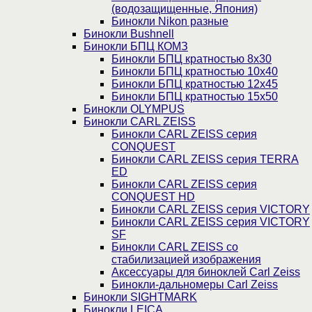
(водозащищенные, Япония)
Бинокли Nikon разные
Бинокли Bushnell
Бинокли БПЦ КОМЗ
Бинокли БПЦ кратностью 8х30
Бинокли БПЦ кратностью 10х40
Бинокли БПЦ кратностью 12х45
Бинокли БПЦ кратностью 15х50
Бинокли OLYMPUS
Бинокли CARL ZEISS
Бинокли CARL ZEISS серия
CONQUEST
Бинокли CARL ZEISS серия TERRA
ED
Бинокли CARL ZEISS серия
CONQUEST HD
Бинокли CARL ZEISS серия VICTORY
Бинокли CARL ZEISS серия VICTORY
SF
Бинокли CARL ZEISS со
стабилизацией изображения
Аксессуары для биноклей Carl Zeiss
Бинокли-дальномеры Carl Zeiss
Бинокли SIGHTMARK
Бинокли LEICA