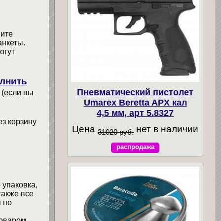
мите
анкеты.
огут
лнить
Пневматический пистолет
 (если вы
Umarex Beretta APX кал
4,5 мм, арт 5.8327
ез корзину
Цена
нет в наличии
31020 руб.
распродажа
 упаковка,
также все
 по
товаром,