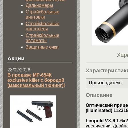
Дальномеры
Страйкбольные
винтовки
Страйкбольные
пистолеты
Страйкбольные
автоматы
Защитные очки
Хар
Акции
28/02/2026
Характеристик
В продаже МР-654К
exclusive killer с бородой
Производитель
:
(максимальный тюнинг)!
Описание
Оптический прицел 
(Illuminated) 11231
Leupold VX-6 1-6x
увеличении. Двойна