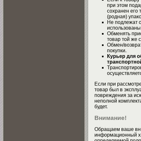
при этом пода
сохранен его 
(родная) упако
Не подлежат о
использованы
Обменять при
товар той же 
Обмен/возвра
покупки.
Курьер для о
транспортной
Транспортиров
осуществляетс
Если при рассмотре
товар был в эксплу
повреждения за ис
неполной комплекта
будет.
Внимание!
Обращаем ваше вни
информационный хар
определяемой поло