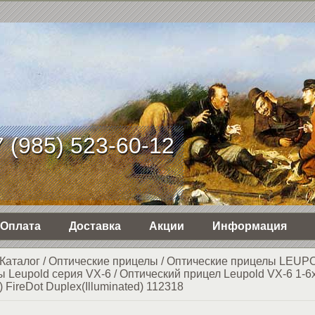
 (985) 523-60-12
Оплата
Доставка
Акции
Информация
Каталог
/
Оптические прицелы
/
Оптические прицелы LEUP
ы Leupold серия VX-6
/
Оптический прицел Leupold VX-6 1-6
) FireDot Duplex(Illuminated) 112318