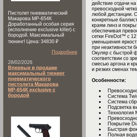
действие отдачи на
превосходной четк
Пистолет пневматический
любой дистанции. 
Макарова МР-654К
конкретные баллис
Доработанный особая серия
краям линз и покры
(исполнение exclusive killer) с
обеспечивая превос
бородой. Максимальный
сетки FireDot™ с 1
тюнинг! Цена: 34830
₽
уменьшения яркост
при неактивности б
Подробнее
Окуляр с быстрой ф
соответствии со зр
28/02/2026
смесью аргона и к
Впервые в продаже
и резких сменах те
максимальный тюнинг
пневматического
Особенности:
пистолета Макарова
МР-654К exclusive с
Превосходное
бородой
Система Twin 
Система сбр
Подсветка ви
Технология 
Превосходное
Покрытие Dia
Быстрая фок
Полная водо