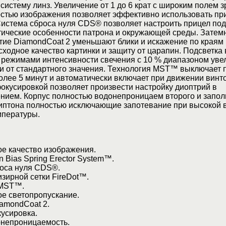
 систему линз. Увеличение от 1 до 6 крат с широким полем з
остью изображения позволяет эффективно использовать пр
Система сброса нуля CDS® позволяет настроить прицел под
тические особенности патрона и окружающей среды. Затем
тие DiamondCoat 2 уменьшают блики и искажение по краям
ходное качество картинки и защиту от царапин. Подсветка
2 режимами интенсивности свечения с 10 % диапазоном уве
и от стандартного значения. Технология MST™ выключает 
олее 5 минут и автоматически включает при движении винт
окусировкой позволяет произвести настройку диоптрий в
ением. Корпус полностью водонепроницаем второго и запо
риптона полностью исключающие запотевание при высокой 
мпературы.
 качество изображения.
Bias Spring Erector System™.
оса нуля CDS®.
зирной сетки FireDot™.
MST™.
 светопропускание.
mondCoat 2.
усировка.
непроницаемость.