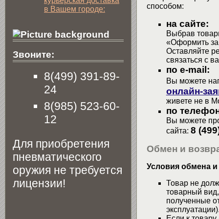
курьерская доставка
способом:
в Вашем городе:
на сайте:
Выбрав товары
«Оформить зак
Оставляйте р
Звоните:
связаться с в
по e-mail:
8(499) 391-89-
Вы можете на
24
онлайн-зая
живете не в М
8(985) 523-60-
по телефон
12
Вы можете про
8 (499
сайта:
Для приобретения
Обмен и возвра
пневматического
Условия обмена и
оружия не требуется
лицензии!
Товар не долж
товарный вид,
полученные от
эксплуатации)
Если к товару