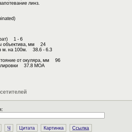
запотевание линз.
minated)
рат) 1 - 6
ы объектива, мм 24
 м. на 100м. 38.6 - 6.3
стояние от окуляра, мм 96
улировки 37.8 MOA
сетителей
:
Ч
Цитата
Картинка
Ссылка