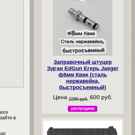
Заправочный штуцер
Эдган EdGun Егерь Jaeger
ф8мм Квик (сталь
нержавейка,
быстросъемный)
Цена
600 руб.
2290 руб.
распродажа
логе
зайти в
вас