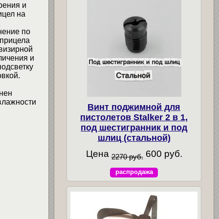
рения и
ицел на
нение по
 прицела
 визирной
личения и
подсветку
овкой.
лнен
влажности
Винт поджимной для
пистолетов Stalker 2 в 1,
под шестигранник и под
шлиц (стальной)
Цена
600 руб.
2270 руб.
распродажа