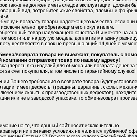
рок также не должен иметь следов эксплуатации, должен б
товарный вид, потребительские свойства, пломбы и фабрич
вка.
бмену и возврату товары надлежащего качества, если они 
 исключительно приобретающим его покупателем.
обретенный товар надлежащего качества Вы можете на ан
стоимости или на другую модель, доплатив магазину разницу
т осуществляется в срок не превышающий 14 дней с момен
бмена/возврата товара не выезжает, покупатель с по
 компании отправляет товар по нашему адресу!
ка (пересылка) изделий для обмена или возврата денег за 
я за счет покупателя, в том числе по гарантийному случаю!
нии Вашего требования о возврате товара будет установле
атации, имеет дефекты (трещины, царапины, сколы, механи
ключением скрытых производственных дефектов), находитс
ции или не в заводской упаковке, то обмен/возврат произв
мание на то, что данный сайт носит исключительно
актер и ни при каких условиях не является публичной оф
жениями Статьи 437 Гражданского кодекса Российской Фед