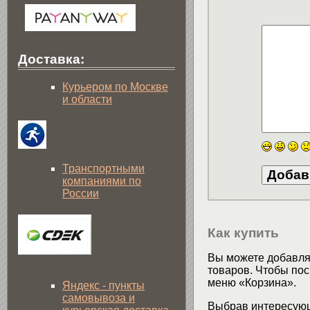
Доставка:
Курьером по Москве
и области
Транспортными
компаниями по
России
Как купить
Вы можете добавлят
товаров. Чтобы пос
меню «Корзина».
Яндекс - пункты
самовывоза и
Выбрав интересующ