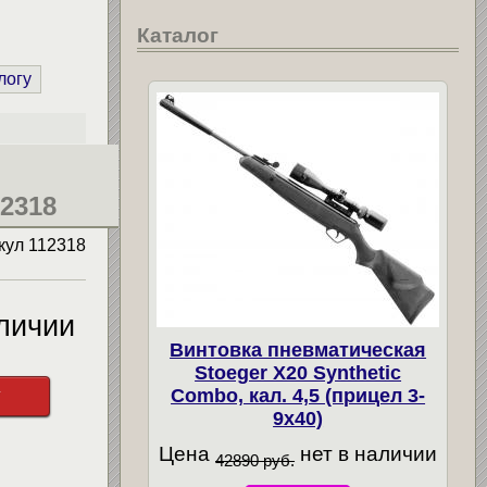
Каталог
логу
12318
кул
112318
личии
Винтовка пневматическая
Stoeger X20 Synthetic
у
Combo, кал. 4,5 (прицел 3-
9х40)
Цена
нет в наличии
42890 руб.