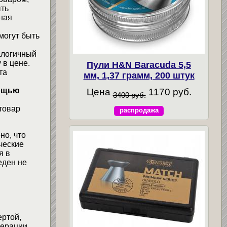
ыть
ная
могут быть
алогичный
 в цене.
Пули H&N Baracuda 5,5
та
мм, 1,37 грамм, 200 штук
мощью
Цена
1170 руб.
3400 руб.
товар
распродажа
но, что
ческие
я в
еден не
ертой,
ерации.