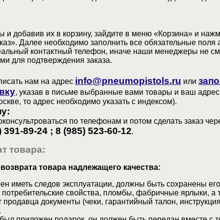
 и добавив их в корзину, зайдите в меню «Корзина» и наж
аз». Далее необходимо заполнить все обязательные поля 
еальный контактный телефон, иначе наши менеджеры не см
ами для подтверждения заказа.
info@pneumopistols.ru
запо
писать нам на адрес
или
вку
, указав в письме выбранные вами товары и ваш адрес
оскве, то адрес необходимо указать с индексом).
у:
консультроваться по телефонам и потом сделать заказ чер
) 391-89-24 ; 8 (985) 523-60-12
.
т товара:
 возврата товара надлежащего качества:
ен иметь следов эксплуатации, должны быть сохранены его
 потребительские свойства, пломбы, фабричные ярлыки, а 
 продавца документы (чеки, гарантийный талон, инструкция
.
 был приложен подарок, он должен быть передан вместе с 