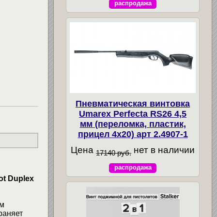
распродажа
Пневматическая винтовка
Umarex Perfecta RS26 4,5
мм (переломка, пластик,
прицел 4x20) арт 2.4907-1
Цена
нет в наличии
17140 руб.
распродажа
ot Duplex
ом
раняет