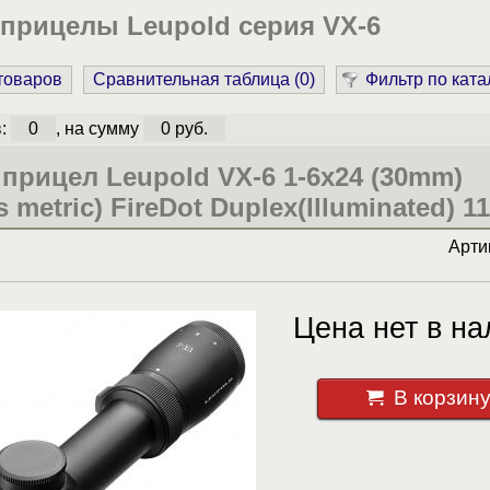
прицелы Leupold серия VX-6
 товаров
Сравнительная таблица (
0
)
Фильтр по ката
в:
0
, на сумму
0 руб.
прицел Leupold VX-6 1-6x24 (30mm)
 metric) FireDot Duplex(Illuminated) 1
Арти
Цена нет в на
В корзин