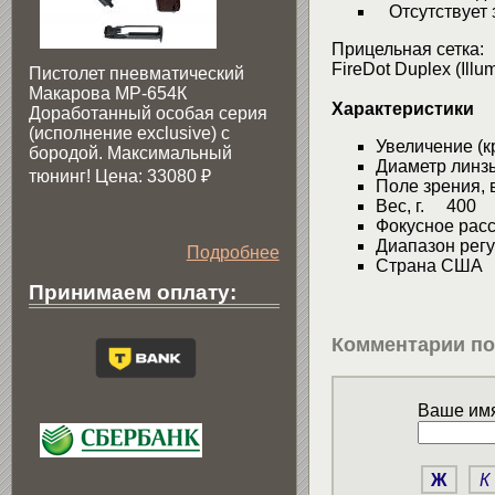
Отсутствует 
Прицельная сетка:
FireDot Duplex (Illu
Пистолет пневматический
Макарова МР-654К
Характеристики
Доработанный особая серия
(исполнение exclusive) c
Увеличение (к
бородой. Максимальный
Диаметр линз
тюнинг! Цена: 33080
₽
Поле зрения, в
Вес, г. 400
Фокусное рас
Диапазон рег
Подробнее
Страна США
Принимаем оплату:
Комментарии по
Ваше имя
Ж
К