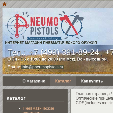
ИНТЕРНЕТ МАГАЗИН ПНЕВМАТИЧЕСКОГО ОРУЖИЯ
Тел.:
+7 (499) 391-89-24
,
+7
Пн - Сб с 10:00 до 20:00 (по Мск). Вс - выходной.
Почта:
info@pneumopistols.ru
О магазине
Каталог
Как купить
Главная страница
/
Каталог
Оптические прицел
CDS(includes metric
Пнев­ма­ти­чес­кие
пистолеты