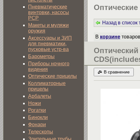
Оптические 
Пневматические
винтовки, насосы
PCP
Назад в список
Макеты и муляжи
оружия
В
корзине
товаро
Аксессуары и ЗИП
для пневматики,
Оптический 
пусковые устр-ва
Барометры
CDS(includes
Приборы ночного
видения
В сравнение
Оптические прицелы
Коллиматорные
прицелы
Арбалеты
Ножи
Рогатки
Бинокли
Фонари
Телескопы
Зрительные трубы