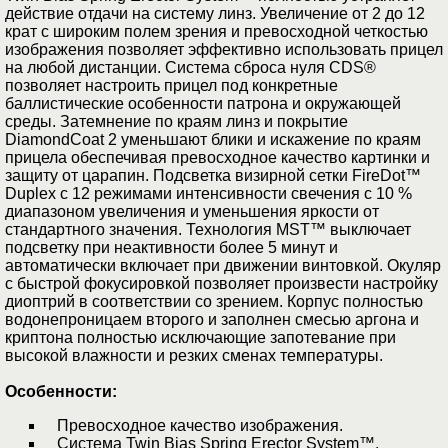
действие отдачи на систему линз. Увеличение от 2 до 12
крат с широким полем зрения и превосходной четкостью
изображения позволяет эффективно использовать прицел
на любой дистанции. Система сброса нуля CDS®
позволяет настроить прицел под конкретные
баллистические особенности патрона и окружающей
среды. Затемнение по краям линз и покрытие
DiamondCoat 2 уменьшают блики и искажение по краям
прицела обеспечивая превосходное качество картинки и
защиту от царапин. Подсветка визирной сетки FireDot™
Duplex с 12 режимами интенсивности свечения с 10 %
диапазоном увеличения и уменьшения яркости от
стандартного значения. Технология MST™ выключает
подсветку при неактивности более 5 минут и
автоматически включает при движении винтовкой. Окуляр
с быстрой фокусировкой позволяет произвести настройку
диоптрий в соответствии со зрением. Корпус полностью
водонепроницаем второго и заполнен смесью аргона и
криптона полностью исключающие запотевание при
высокой влажности и резких сменах температуры.
Особенности:
Превосходное качество изображения.
Система Twin Bias Spring Erector System™.