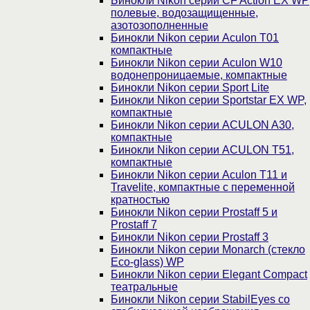
Бинокли Nikon серии СF Action EX WP
полевые, водозащищенные,
азотозополненные
Бинокли Nikon серии Aculon T01
компактные
Бинокли Nikon серии Aculon W10
водонепроницаемые, компактные
Бинокли Nikon серии Sport Lite
Бинокли Nikon серии Sportstar EX WP,
компактные
Бинокли Nikon серии ACULON A30,
компактные
Бинокли Nikon серии ACULON Т51,
компактные
Бинокли Nikon серии Aculon T11 и
Travelite, компактные с переменной
кратностью
Бинокли Nikon серии Prostaff 5 и
Prostaff 7
Бинокли Nikon серии Prostaff 3
Бинокли Nikon серии Monarch (стекло
Eco-glass) WP
Бинокли Nikon серии Elegant Compact
театральные
Бинокли Nikon серии StabilEyes со