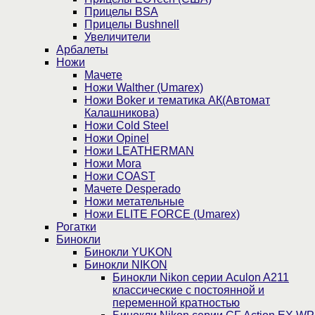
Прицелы BSA
Прицелы Bushnell
Увеличители
Арбалеты
Ножи
Мачете
Ножи Walther (Umarex)
Ножи Boker и тематика АК(Автомат
Калашникова)
Ножи Cold Steel
Ножи Opinel
Ножи LEATHERMAN
Ножи Mora
Ножи COAST
Мачете Desperado
Ножи метательные
Ножи ELITE FORCE (Umarex)
Рогатки
Бинокли
Бинокли YUKON
Бинокли NIKON
Бинокли Nikon серии Aculon A211
классические с постоянной и
переменной кратностью