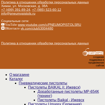
Политика в отношении обработки персональных данных
Химки, ул. Московская, д. 38А
+7 (499) 391-89-24
,
+7 (985) 523-60-12
info@pneumopistols.ru
Социальные сети:
YouTube
www.youtube.com/c/PNEUMOPISTOLSRU
ВКонтакте
vk.com/club53004480
Политика в отношении обработки персональных данных
создание
поддержка и
продвижение
сайтов
О магазине
Каталог
Пнев­ма­ти­чес­кие пистолеты
Пистолеты BAIKAL (г. Ижевск)
Доработанные пистолеты МР-654К
(тюнинг)
Пистолеты Baikal - Ижевск
Пистолеты Umarex (Германия)