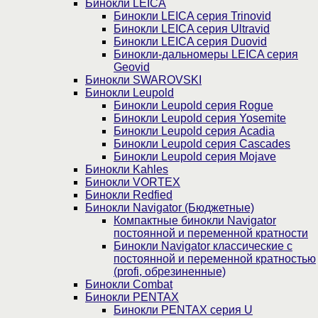
Бинокли LEICA
Бинокли LEICA серия Trinovid
Бинокли LEICA серия Ultravid
Бинокли LEICA серия Duovid
Бинокли-дальномеры LEICA серия
Geovid
Бинокли SWAROVSKI
Бинокли Leupold
Бинокли Leupold серия Rogue
Бинокли Leupold серия Yosemite
Бинокли Leupold серия Acadia
Бинокли Leupold серия Cascades
Бинокли Leupold серия Mojave
Бинокли Kahles
Бинокли VORTEX
Бинокли Redfied
Бинокли Navigator (Бюджетные)
Компактные бинокли Navigator
постоянной и переменной кратности
Бинокли Navigator классические с
постоянной и переменной кратностью
(profi, обрезиненные)
Бинокли Combat
Бинокли PENTAX
Бинокли PENTAX серия U