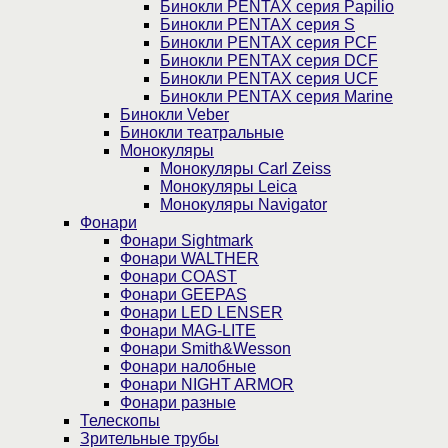
Бинокли PENTAX серия Papilio
Бинокли PENTAX серия S
Бинокли PENTAX серия PCF
Бинокли PENTAX серия DCF
Бинокли PENTAX серия UCF
Бинокли PENTAX серия Marine
Бинокли Veber
Бинокли театральные
Монокуляры
Монокуляры Carl Zeiss
Монокуляры Leica
Монокуляры Navigator
Фонари
Фонари Sightmark
Фонари WALTHER
Фонари COAST
Фонари GEEPAS
Фонари LED LENSER
Фонари MAG-LITE
Фонари Smith&Wesson
Фонари налобные
Фонари NIGHT ARMOR
Фонари разные
Телескопы
Зрительные трубы