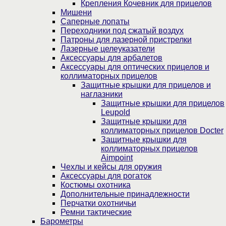
Крепления Кочевник для прицелов
Мишени
Саперные лопаты
Переходники под сжатый воздух
Патроны для лазерной пристрелки
Лазерные целеуказатели
Аксессуары для арбалетов
Аксессуары для оптических прицелов и
коллиматорных прицелов
Защитные крышки для прицелов и
наглазники
Защитные крышки для прицелов
Leupold
Защитные крышки для
коллиматорных прицелов Docter
Защитные крышки для
коллиматорных прицелов
Aimpoint
Чехлы и кейсы для оружия
Аксессуары для рогаток
Костюмы охотника
Дополнительные принадлежности
Перчатки охотничьи
Ремни тактические
Барометры