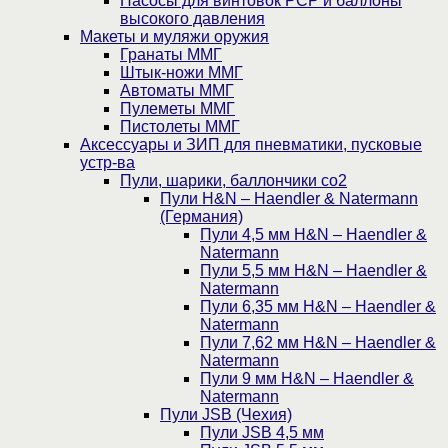
Насосы для винтовок PCP и баллоны
высокого давления
Макеты и муляжи оружия
Гранаты ММГ
Штык-ножи ММГ
Автоматы ММГ
Пулеметы ММГ
Пистолеты ММГ
Аксессуары и ЗИП для пневматики, пусковые
устр-ва
Пули, шарики, баллончики со2
Пули H&N – Haendler & Natermann
(Германия)
Пули 4,5 мм H&N – Haendler &
Natermann
Пули 5,5 мм H&N – Haendler &
Natermann
Пули 6,35 мм H&N – Haendler &
Natermann
Пули 7,62 мм H&N – Haendler &
Natermann
Пули 9 мм H&N – Haendler &
Natermann
Пули JSB (Чехия)
Пули JSB 4,5 мм