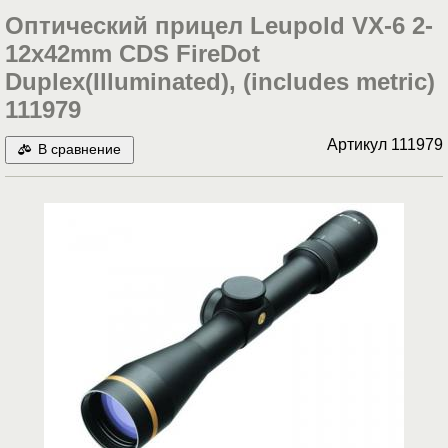
Оптический прицел Leupold VX-6 2-
12x42mm CDS FireDot
Duplex(Illuminated), (includes metric)
111979
Артикул
111979
В сравнение