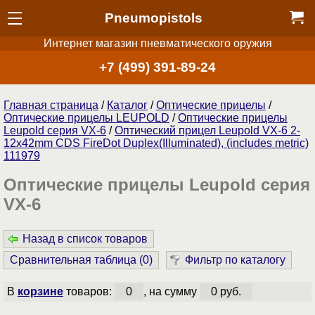
Pneumopistols
Интернет магазин пневматического оружия
+7 (499) 391-89-24
Главная страница
/
Каталог
/
Оптические прицелы
/
Оптические прицелы LEUPOLD
/
Оптические прицелы
Leupold серия VX-6
/
Оптический прицел Leupold VX-6 2-
12x42mm CDS FireDot Duplex(Illuminated), (includes metric)
111979
Оптические прицелы Leupold серия
VX-6
Назад в список товаров
Сравнительная таблица (
0
)
Фильтр по каталогу
В
корзине
товаров:
0
, на сумму
0 руб.