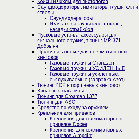
Кейсы и чехлы для пистолетов
Саундмодераторы, имитаторы глушителя и
стволы
Саундмодераторы
Имитаторы глушителя, стволы,
насадки страйкбол
Пусковые устр-ва, аксессуары для
сигнального оружия, тюнинг МР-371,
Добрыня
Пружины газовые для пневматических
винтовок
Газовые пружины Стандарт
Газовые пружины УСИЛЕННЫЕ
Газовые пружины усиленные,
обслуживаемые (заправка Азот)
Тюнинг PCP и поршневых винтовок
Запасные магазины
Тюнинг для Crosman 1377
Тюнинг для ASG
Средства по уходу за оружием
Крепления для прицелов
Крепления для коллиматорных
прицелов Docter
Крепления для коллиматорных
прицелов Aimpoint