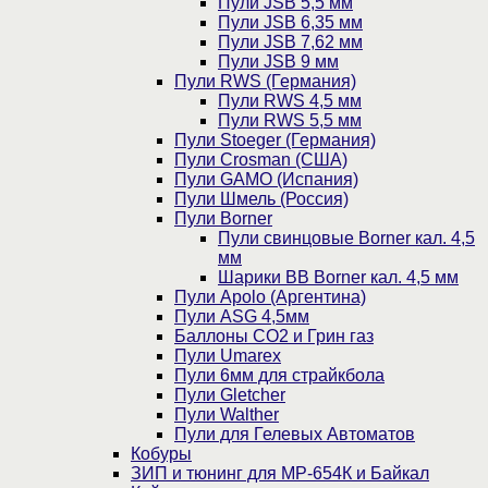
Пули JSB 5,5 мм
Пули JSB 6,35 мм
Пули JSB 7,62 мм
Пули JSB 9 мм
Пули RWS (Германия)
Пули RWS 4,5 мм
Пули RWS 5,5 мм
Пули Stoeger (Германия)
Пули Crosman (США)
Пули GAMO (Испания)
Пули Шмель (Россия)
Пули Borner
Пули свинцовые Borner кал. 4,5
мм
Шарики BB Borner кал. 4,5 мм
Пули Apolo (Аргентина)
Пули ASG 4,5мм
Баллоны CO2 и Грин газ
Пули Umarex
Пули 6мм для страйкбола
Пули Gletcher
Пули Walther
Пули для Гелевых Автоматов
Кобуры
ЗИП и тюнинг для МР-654К и Байкал