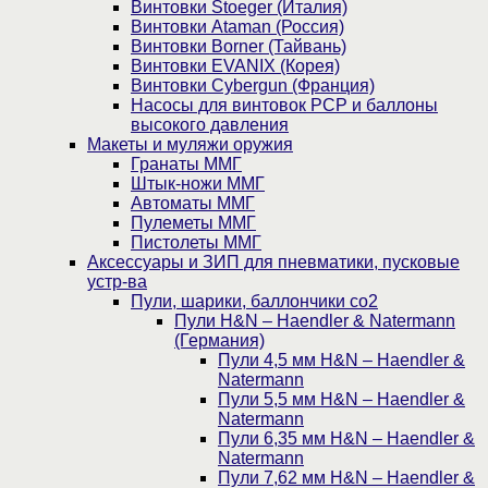
Винтовки Stoeger (Италия)
Винтовки Ataman (Россия)
Винтовки Borner (Тайвань)
Винтовки EVANIX (Корея)
Винтовки Cybergun (Франция)
Насосы для винтовок PCP и баллоны
высокого давления
Макеты и муляжи оружия
Гранаты ММГ
Штык-ножи ММГ
Автоматы ММГ
Пулеметы ММГ
Пистолеты ММГ
Аксессуары и ЗИП для пневматики, пусковые
устр-ва
Пули, шарики, баллончики со2
Пули H&N – Haendler & Natermann
(Германия)
Пули 4,5 мм H&N – Haendler &
Natermann
Пули 5,5 мм H&N – Haendler &
Natermann
Пули 6,35 мм H&N – Haendler &
Natermann
Пули 7,62 мм H&N – Haendler &