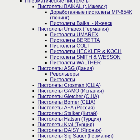
Пнев­ма­ти­чес­кие пистолеты
Пистолеты BAIKAL (г. Ижевск)
Доработанные пистолеты МР-654К
(тюнинг)
Пистолеты Baikal - Ижевск
Пистолеты Umarex (Германия)
Пистолеты UMAREX
Пистолеты BERETTA
Пистолеты COLT
Пистолеты HECKLER & KOCH
Пистолеты SMITH & WESSON
Пистолеты WALTHER
Пистолеты ASG (Дания)
Револьверы
Пистолеты
Пистолеты Crosman (США)
Пистолеты GAMO (Испания)
Пистолеты Gletcher (США)
Пистолеты Borner (США)
Пистолеты А+А (Россия)
Пистолеты Stalker (Китай)
Пистолеты Hatsan (Турция)
Пистолеты Kral (Турция)
Пистолеты DAISY (Япония)
Пистолеты Sig Sauer (Германия)