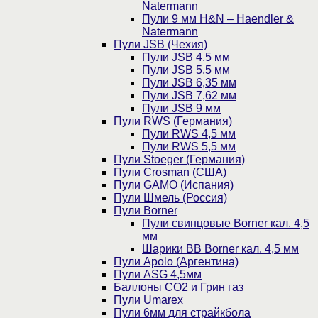
Natermann
Пули 9 мм H&N – Haendler &
Natermann
Пули JSB (Чехия)
Пули JSB 4,5 мм
Пули JSB 5,5 мм
Пули JSB 6,35 мм
Пули JSB 7,62 мм
Пули JSB 9 мм
Пули RWS (Германия)
Пули RWS 4,5 мм
Пули RWS 5,5 мм
Пули Stoeger (Германия)
Пули Crosman (США)
Пули GAMO (Испания)
Пули Шмель (Россия)
Пули Borner
Пули свинцовые Borner кал. 4,5
мм
Шарики BB Borner кал. 4,5 мм
Пули Apolo (Аргентина)
Пули ASG 4,5мм
Баллоны CO2 и Грин газ
Пули Umarex
Пули 6мм для страйкбола