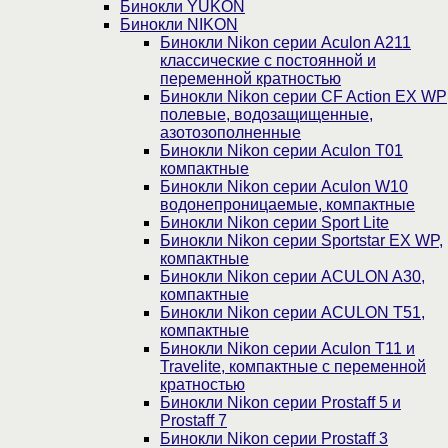
Бинокли YUKON
Бинокли NIKON
Бинокли Nikon серии Aculon A211
классические с постоянной и
переменной кратностью
Бинокли Nikon серии СF Action EX WP
полевые, водозащищенные,
азотозополненные
Бинокли Nikon серии Aculon T01
компактные
Бинокли Nikon серии Aculon W10
водонепроницаемые, компактные
Бинокли Nikon серии Sport Lite
Бинокли Nikon серии Sportstar EX WP,
компактные
Бинокли Nikon серии ACULON A30,
компактные
Бинокли Nikon серии ACULON Т51,
компактные
Бинокли Nikon серии Aculon T11 и
Travelite, компактные с переменной
кратностью
Бинокли Nikon серии Prostaff 5 и
Prostaff 7
Бинокли Nikon серии Prostaff 3