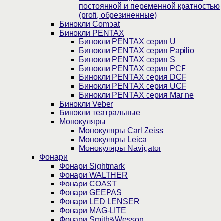
постоянной и переменной кратностью
(profi, обрезиненные)
Бинокли Combat
Бинокли PENTAX
Бинокли PENTAX серия U
Бинокли PENTAX серия Papilio
Бинокли PENTAX серия S
Бинокли PENTAX серия PCF
Бинокли PENTAX серия DCF
Бинокли PENTAX серия UCF
Бинокли PENTAX серия Marine
Бинокли Veber
Бинокли театральные
Монокуляры
Монокуляры Carl Zeiss
Монокуляры Leica
Монокуляры Navigator
Фонари
Фонари Sightmark
Фонари WALTHER
Фонари COAST
Фонари GEEPAS
Фонари LED LENSER
Фонари MAG-LITE
Фонари Smith&Wesson