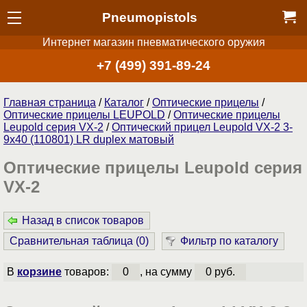
Pneumopistols
Интернет магазин пневматического оружия
+7 (499) 391-89-24
Главная страница
/
Каталог
/
Оптические прицелы
/
Оптические прицелы LEUPOLD
/
Оптические прицелы
Leupold серия VX-2
/
Оптический прицел Leupold VX-2 3-
9x40 (110801) LR duplex матовый
Оптические прицелы Leupold серия
VX-2
Назад в список товаров
Сравнительная таблица (
0
)
Фильтр по каталогу
В
корзине
товаров:
0
, на сумму
0 руб.