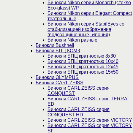
Бинокли Nikon серии Monarch (стекло
Eco-glass) WP
Бинокли Nikon серии Elegant Compact
театральные
Бинокли Nikon серии StabilEyes со
стабилизацией изображения
(водозащищенные, Япония)
Бинокли Nikon разные
Бинокли Bushnell
Бинокли БПЦ КОМЗ
Бинокли БПЦ кратностью 8х30
Бинокли БПЦ кратностью 10х40
Бинокли БПЦ кратностью 12х45
Бинокли БПЦ кратностью 15х50
Бинокли OLYMPUS
Бинокли CARL ZEISS
Бинокли CARL ZEISS серия
CONQUEST
Бинокли CARL ZEISS серия TERRA
ED
Бинокли CARL ZEISS серия
CONQUEST HD
Бинокли CARL ZEISS серия VICTORY
Бинокли CARL ZEISS серия VICTORY
SF