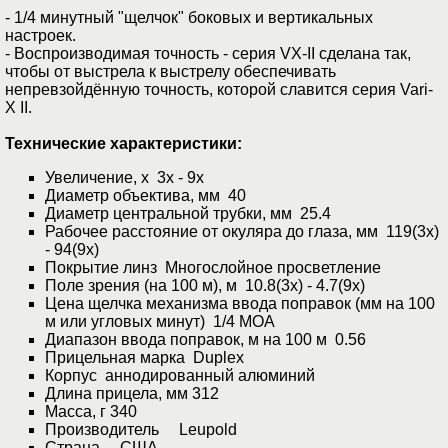
- 1/4 минутный "щелчок" боковых и вертикальных
настроек.
- Воспроизводимая точность - серия VX-II сделана так,
чтобы от выстрела к выстрелу обеспечивать
непревзойдённую точность, которой славится серия Vari-
X II.
Технические характеристики:
Увеличение, х 3x - 9x
Диаметр объектива, мм 40
Диаметр центральной трубки, мм 25.4
Рабочее расстояние от окуляра до глаза, мм 119(3x)
- 94(9x)
Покрытие линз Многослойное просветление
Поле зрения (на 100 м), м 10.8(3x) - 4.7(9x)
Цена щелчка механизма ввода поправок (мм на 100
м или угловых минут) 1/4 MOA
Диапазон ввода поправок, м на 100 м 0.56
Прицельная марка Duplex
Корпус аннодированный алюминий
Длина прицела, мм 312
Масса, г 340
Производитель Leupold
Страна США