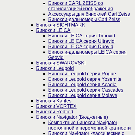
Бинокли CARL ZEISS со
стабилизацией изображения
Аксессуары для биноклей Carl Zeiss
Бинокли-дальномеры Carl Zeiss
Бинокли SIGHTMARK
Бинокли LEICA
Бинокли LEICA серия Trinovid
Бинокли LEICA серия Ultravid
Бинокли LEICA серия Duovid
Бинокли-дальномеры LEICA серия
Geovid
Бинокли SWAROVSKI
Бинокли Leupold
Бинокли Leupold серия Rogue
Бинокли Leupold серия Yosemite
Бинокли Leupold серия Acadia
Бинокли Leupold серия Cascades
Бинокли Leupold серия Mojave
Бинокли Kahles
Бинокли VORTEX
Бинокли Redfied
Бинокли Navigator (Бюджетные)
Компактные бинокли Navigator
постоянной и переменной кратности
Бинокли Navigator классические с