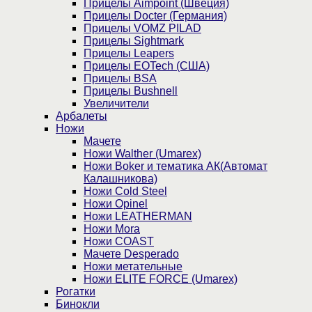
Прицелы Aimpoint (Швеция)
Прицелы Docter (Германия)
Прицелы VOMZ PILAD
Прицелы Sightmark
Прицелы Leapers
Прицелы EOTech (США)
Прицелы BSA
Прицелы Bushnell
Увеличители
Арбалеты
Ножи
Мачете
Ножи Walther (Umarex)
Ножи Boker и тематика АК(Автомат
Калашникова)
Ножи Cold Steel
Ножи Opinel
Ножи LEATHERMAN
Ножи Mora
Ножи COAST
Мачете Desperado
Ножи метательные
Ножи ELITE FORCE (Umarex)
Рогатки
Бинокли