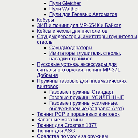
Пули Gletcher
Пули Walther
Пули для Гелевых Автоматов
Кобуры
ЗИП и тюнинг для МР-654К и Байкал
Кейсы и чехлы для пистолетов
Саундмодераторы, имитаторы глушителя и
стволы
Саундмодераторы
Имитаторы глушителя, стволы,
насадки страйкбол
Пусковые устр-ва, аксессуары для
сигнального оружия, тюнинг МР-371,
Добрыня
Пружины газовые для пневматических
винтовок
Газовые пружины Стандарт
Газовые пружины УСИЛЕННЫЕ
Газовые пружины усиленные,
обслуживаемые (заправка Азот)
Тюнинг PCP и поршневых винтовок
Запасные магазины
Тюнинг для Crosman 1377
Тюнинг для ASG
Средства по уходу за оружием