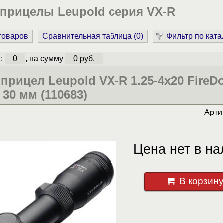
 прицелы Leupold серия VX-R
 товаров
Сравнительная таблица (
0
)
Фильтр по ката
в:
0
, на сумму
0 руб.
прицел Leupold VX-R 1.25-4x20 FireDo
 30 мм (110683)
Арти
Цена нет в на
В корзин