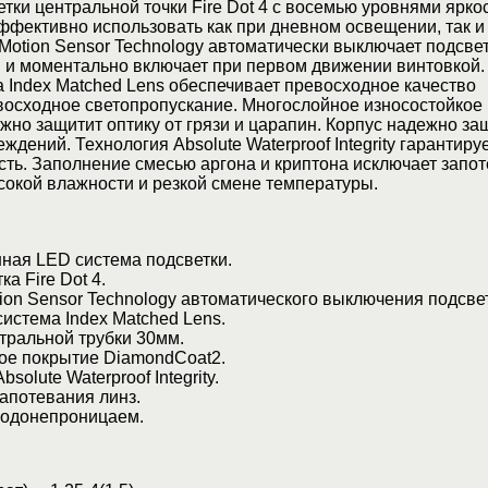
тки центральной точки Fire Dot 4 с восемью уровнями ярко
фективно использовать как при дневном освещении, так и
Motion Sensor Technology автоматически выключает подсвет
 и моментально включает при первом движении винтовкой.
 Index Matched Lens обеспечивает превосходное качество
восходное светопропускание. Многослойное износостойкое
но защитит оптику от грязи и царапин. Корпус надежно за
ждений. Технология Absolute Waterproof Integrity гарантиру
ть. Заполнение смесью аргона и криптона исключает запо
сокой влажности и резкой смене температуры.
ая LED система подсветки.
а Fire Dot 4.
n Sensor Technology автоматического выключения подсвет
стема Index Matched Lens.
ральной трубки 30мм.
е покрытие DiamondCoat2.
olute Waterproof Integrity.
апотевания линз.
одонепроницаем.