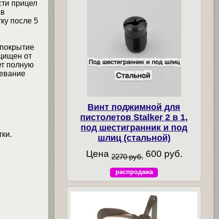
сти прицел
 в
ку после 5
 покрытие
щищен от
ет полную
тевание
Винт поджимной для
пистолетов Stalker 2 в 1,
под шестигранник и под
ки.
шлиц (стальной)
Цена
600 руб.
2270 руб.
распродажа