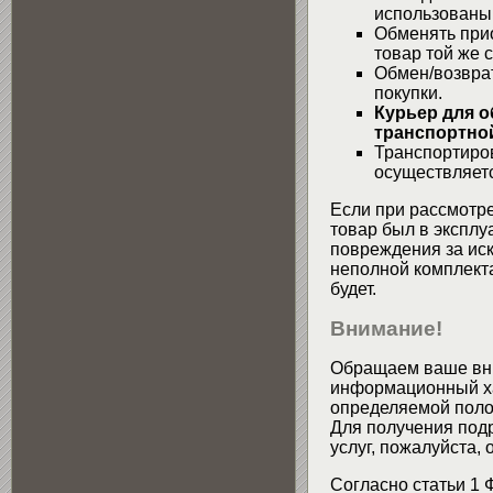
использованы
Обменять при
товар той же 
Обмен/возвра
покупки.
Курьер для о
транспортной
Транспортиров
осуществляетс
Если при рассмотре
товар был в эксплу
повреждения за ис
неполной комплекта
будет.
Внимание!
Обращаем ваше вни
информационный хар
определяемой поло
Для получения подр
услуг, пожалуйста,
Согласно статьи 1 