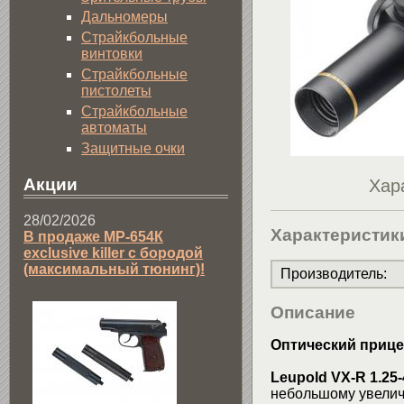
Дальномеры
Страйкбольные
винтовки
Страйкбольные
пистолеты
Страйкбольные
автоматы
Защитные очки
Акции
Хар
28/02/2026
Характеристик
В продаже МР-654К
exclusive killer с бородой
(максимальный тюнинг)!
Производитель
:
Описание
Оптический прицел
Leupold VX-R 1.25
небольшому увелич