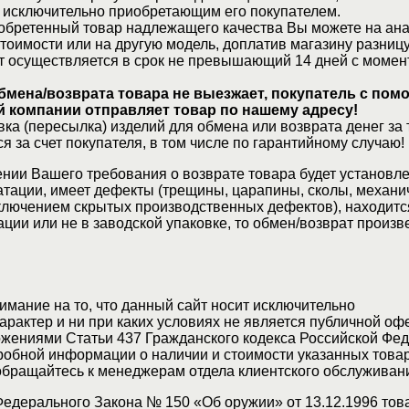
 исключительно приобретающим его покупателем.
обретенный товар надлежащего качества Вы можете на ан
стоимости или на другую модель, доплатив магазину разницу
т осуществляется в срок не превышающий 14 дней с момен
бмена/возврата товара не выезжает, покупатель с по
 компании отправляет товар по нашему адресу!
ка (пересылка) изделий для обмена или возврата денег за 
я за счет покупателя, в том числе по гарантийному случаю!
нии Вашего требования о возврате товара будет установле
атации, имеет дефекты (трещины, царапины, сколы, механи
ключением скрытых производственных дефектов), находитс
ции или не в заводской упаковке, то обмен/возврат произв
мание на то, что данный сайт носит исключительно
актер и ни при каких условиях не является публичной оф
жениями Статьи 437 Гражданского кодекса Российской Фед
обной информации о наличии и стоимости указанных товар
 обращайтесь к менеджерам отдела клиентского обслуживан
Федерального Закона № 150 «Об оружии» от 13.12.1996 тов