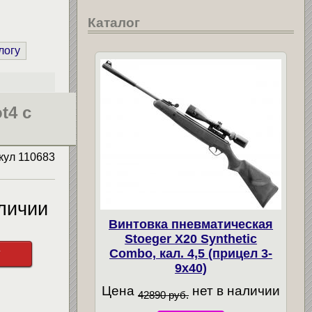
Каталог
логу
t4 c
кул
110683
личии
Винтовка пневматическая
Stoeger X20 Synthetic
у
Combo, кал. 4,5 (прицел 3-
9х40)
Цена
нет в наличии
42890 руб.