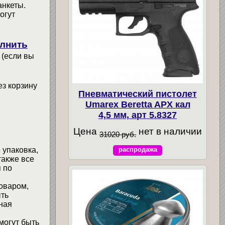
анкеты.
огут
лнить
 (если вы
ез корзину
Пневматический пистолет
Umarex Beretta APX кал
4,5 мм, арт 5.8327
Цена
нет в наличии
31020 руб.
 упаковка,
распродажа
также все
 по
товаром,
ыть
ная
могут быть