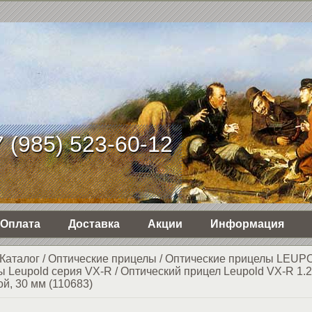
 (985) 523-60-12
Оплата
Доставка
Акции
Информация
Каталог
/
Оптические прицелы
/
Оптические прицелы LEUP
ы Leupold серия VX-R
/
Оптический прицел Leupold VX-R 1.
ой, 30 мм (110683)