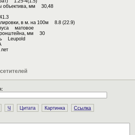
рат) 1.25-4(1.5)
ы объектива, мм 30,48
41.3
лировки, в м. на 100м 8.8 (22.9)
рпуса матовое
кронштейна, мм 30
ль Leupold
А
лет
сетителей
:
Ч
Цитата
Картинка
Ссылка