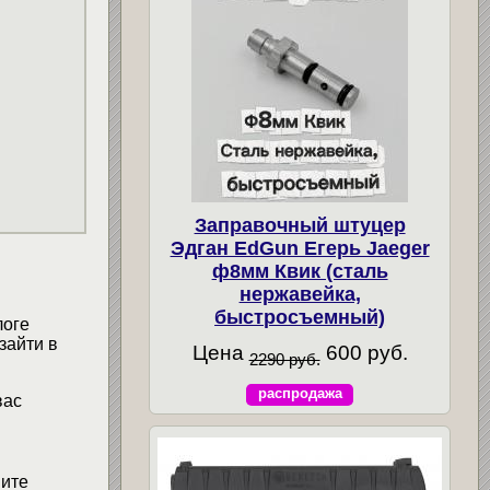
Заправочный штуцер
Эдган EdGun Егерь Jaeger
ф8мм Квик (сталь
нержавейка,
быстросъемный)
логе
зайти в
Цена
600 руб.
2290 руб.
распродажа
вас
мите