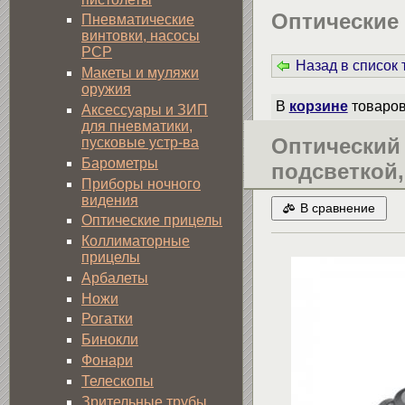
Оптические
Пневматические
винтовки, насосы
PCP
Назад в список
Макеты и муляжи
оружия
В
корзине
товаро
Аксессуары и ЗИП
для пневматики,
Оптический 
пусковые устр-ва
Барометры
подсветкой,
Приборы ночного
видения
В сравнение
Оптические прицелы
Коллиматорные
прицелы
Арбалеты
Ножи
Рогатки
Бинокли
Фонари
Телескопы
Зрительные трубы