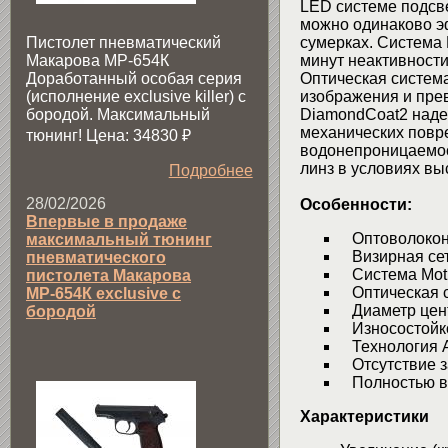
LED системе подсве
можно одинаково эф
Пистолет пневматический
сумерках. Система 
Макарова МР-654К
минут неактивности
Доработанный особая серия
Оптическая система
(исполнение exclusive killer) с
изображения и пре
бородой. Максимальный
DiamondCoat2 надеж
механических повре
тюнинг! Цена: 34830
₽
водонепроницаемос
линз в условиях вы
Подробнее
28/02/2026
Особенности:
Впервые в продаже
Оптоволоконн
максимальный тюнинг
Визирная сетк
пневматического
Система Motio
пистолета Макарова
Оптическая си
МР-654К exclusive с
Диаметр цент
бородой
Износостойко
Технология Abs
Отсутствие з
Полностью в
Характеристики