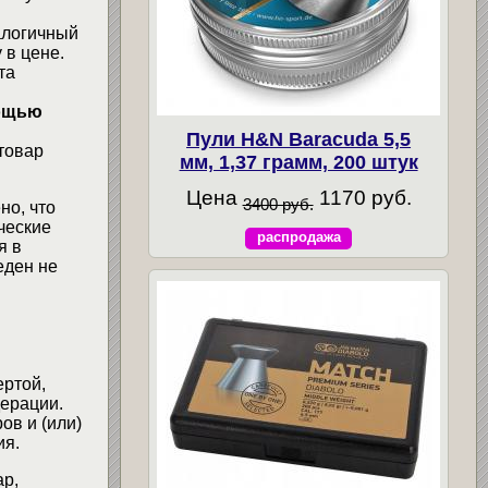
алогичный
 в цене.
та
мощью
Пули H&N Baracuda 5,5
товар
мм, 1,37 грамм, 200 штук
Цена
1170 руб.
3400 руб.
но, что
ческие
распродажа
я в
еден не
ертой,
ерации.
ов и (или)
ия.
ар,