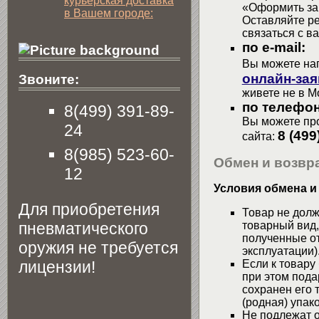
курьерская доставка
«Оформить зак
в Вашем городе:
Оставляйте р
связаться с в
по e-mail:
Вы можете на
онлайн-зая
Звоните:
живете не в М
по телефон
8(499) 391-89-
Вы можете про
24
8 (499
сайта:
8(985) 523-60-
Обмен и возвра
12
Условия обмена и
Для приобретения
Товар не долж
пневматического
товарный вид,
полученные от
оружия не требуется
эксплуатации)
лицензии!
Если к товару
при этом пода
сохранен его 
(родная) упако
Не подлежат о