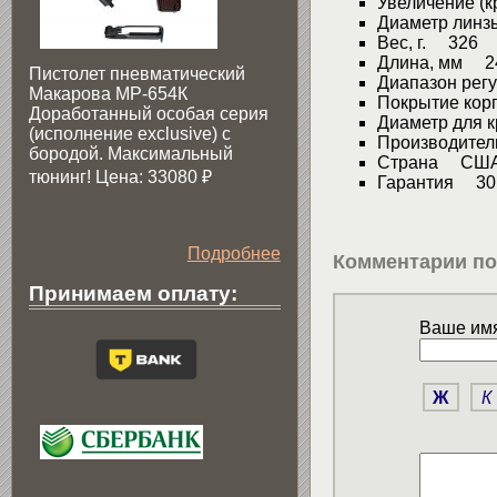
Увеличение (к
Диаметр линз
Вес, г. 326
Длина, мм 2
Пистолет пневматический
Диапазон регу
Макарова МР-654К
Покрытие ко
Доработанный особая серия
Диаметр для 
(исполнение exclusive) c
Производите
бородой. Максимальный
Страна СШ
тюнинг! Цена: 33080
₽
Гарантия 30 
Подробнее
Комментарии по
Принимаем оплату:
Ваше имя
Ж
К