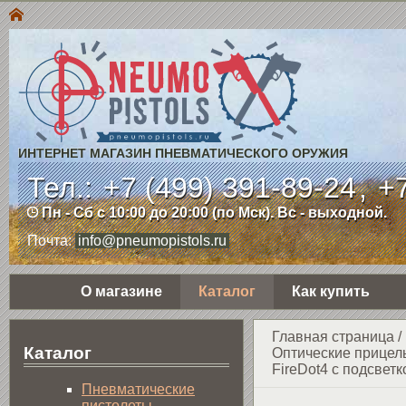
ИНТЕРНЕТ МАГАЗИН ПНЕВМАТИЧЕСКОГО ОРУЖИЯ
Тел.:
+7 (499) 391-89-24
,
+7
Пн - Сб с 10:00 до 20:00 (по Мск). Вс - выходной.
Почта:
info@pneumopistols.ru
О магазине
Каталог
Как купить
Главная страница
/
Каталог
Оптические прицел
FireDot4 c подсветк
Пнев­ма­ти­чес­кие
пистолеты