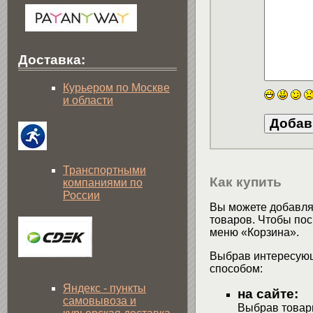
Доставка:
Курьером по Москве
и области
Транспортными
Как купить
компаниями по
России
Вы можете добавлят
товаров. Чтобы пос
меню «Корзина».
Выбрав интересующ
способом:
Яндекс - пункты
на сайте:
самовывоза и
Выбрав товары