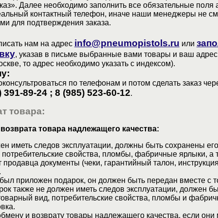
аз». Далее необходимо заполнить все обязательные поля 
еальный контактный телефон, иначе наши менеджеры не см
ами для подтверждения заказа.
info@pneumopistols.ru
запо
писать нам на адрес
или
вку
, указав в письме выбранные вами товары и ваш адрес
оскве, то адрес необходимо указать с индексом).
у:
консультроваться по телефонам и потом сделать заказ чер
) 391-89-24 ; 8 (985) 523-60-12
.
т товара:
 возврата товара надлежащего качества:
ен иметь следов эксплуатации, должны быть сохранены его
 потребительские свойства, пломбы, фабричные ярлыки, а 
 продавца документы (чеки, гарантийный талон, инструкция
.
 был приложен подарок, он должен быть передан вместе с 
рок также не должен иметь следов эксплуатации, должен б
товарный вид, потребительские свойства, пломбы и фабрич
вка.
бмену и возврату товары надлежащего качества, если они 