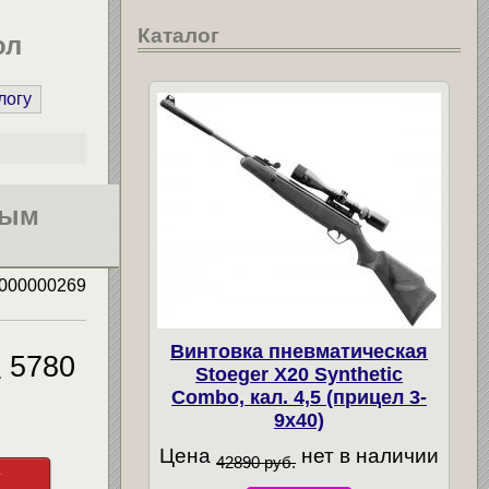
Каталог
ол
логу
ным
000000269
Винтовка пневматическая
5780
.
Stoeger X20 Synthetic
Combo, кал. 4,5 (прицел 3-
9х40)
Цена
нет в наличии
42890 руб.
у