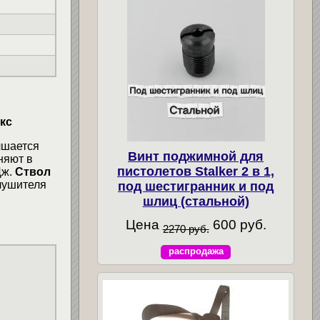
кс
чшается
Винт поджимной для
няют в
пистолетов Stalker 2 в 1,
Дж.
Ствол
глушителя
под шестигранник и под
шлиц (стальной)
Цена
600 руб.
2270 руб.
распродажа