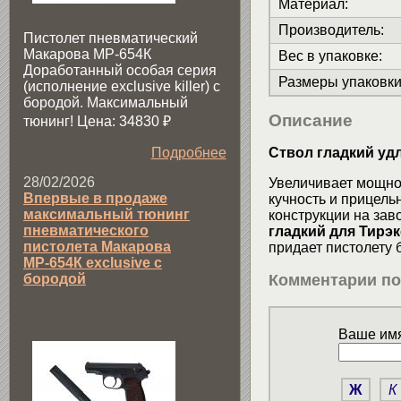
Материал
:
Производитель
:
Пистолет пневматический
Макарова МР-654К
Вес в упаковке
:
Доработанный особая серия
Размеры упаковк
(исполнение exclusive killer) с
бородой. Максимальный
Описание
тюнинг! Цена: 34830
₽
Ствол гладкий уд
Подробнее
28/02/2026
Увеличивает мощнос
Впервые в продаже
кучность и прицель
максимальный тюнинг
конструкции на зав
пневматического
гладкий для Тирэк
пистолета Макарова
придает пистолету 
МР-654К exclusive с
бородой
Комментарии по
Ваше имя
Ж
К