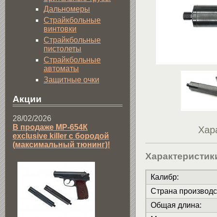
Дальномеры
Страйкбольные
винтовки
Страйкбольные
пистолеты
Страйкбольные
автоматы
Защитные очки
Акции
28/02/2026
В продаже МР-654К
Хар
exclusive killer с бородой
(максимальный тюнинг)!
Характеристик
Калибр
:
Страна производс
Общая длина
: