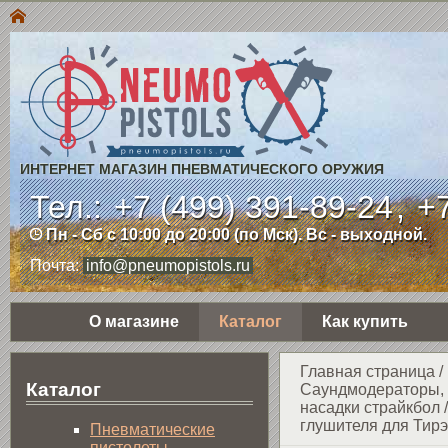
ИНТЕРНЕТ МАГАЗИН ПНЕВМАТИЧЕСКОГО ОРУЖИЯ
Тел.:
+7 (499) 391-89-24
,
+7
Пн - Сб с 10:00 до 20:00 (по Мск). Вс - выходной.
Почта:
info@pneumopistols.ru
О магазине
Каталог
Как купить
Главная страница
/
Каталог
Саундмодераторы, 
насадки страйкбол
глушителя для Тирэ
Пнев­ма­ти­чес­кие
пистолеты