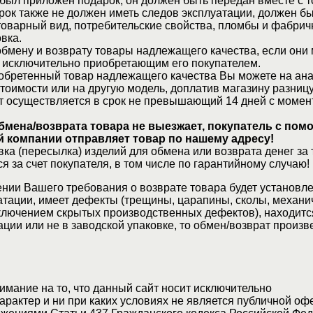
 был приложен подарок, он должен быть передан вместе с 
рок также не должен иметь следов эксплуатации, должен б
товарный вид, потребительские свойства, пломбы и фабрич
вка.
бмену и возврату товары надлежащего качества, если они 
 исключительно приобретающим его покупателем.
обретенный товар надлежащего качества Вы можете на ан
стоимости или на другую модель, доплатив магазину разницу
т осуществляется в срок не превышающий 14 дней с момен
бмена/возврата товара не выезжает, покупатель с по
 компании отправляет товар по нашему адресу!
ка (пересылка) изделий для обмена или возврата денег за 
я за счет покупателя, в том числе по гарантийному случаю!
нии Вашего требования о возврате товара будет установле
атации, имеет дефекты (трещины, царапины, сколы, механи
ключением скрытых производственных дефектов), находитс
ции или не в заводской упаковке, то обмен/возврат произв
мание на то, что данный сайт носит исключительно
актер и ни при каких условиях не является публичной оф