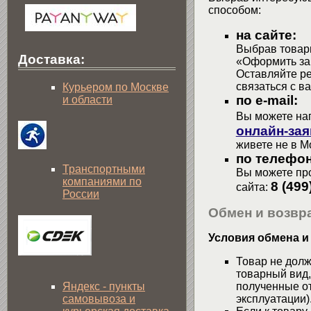
способом:
на сайте:
Выбрав товары
Доставка:
«Оформить зак
Оставляйте р
связаться с в
Курьером по Москве
по e-mail:
и области
Вы можете на
онлайн-зая
живете не в М
по телефон
Транспортными
Вы можете про
компаниями по
8 (499
сайта:
России
Обмен и возвра
Условия обмена и
Товар не долж
товарный вид,
Яндекс - пункты
полученные от
самовывоза и
эксплуатации)