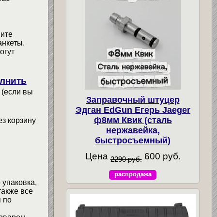
мите
анкеты.
огут
лнить
 (если вы
Заправочный штуцер
Эдган EdGun Егерь Jaeger
ф8мм Квик (сталь
ез корзину
нержавейка,
быстросъемный)
Цена
600 руб.
2290 руб.
распродажа
 упаковка,
также все
 по