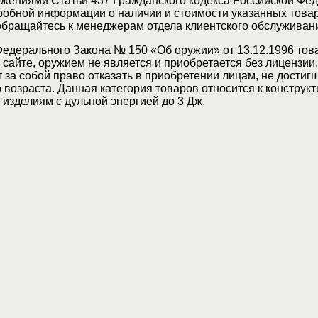
жениями Статьи 437 Гражданского кодекса Российской Фед
обной информации о наличии и стоимости указанных товар
 обращайтесь к менеджерам отдела клиентского обслуживан
Федерального Закона № 150 «Об оружии» от 13.12.1996 тов
сайте, оружием не является и приобретается без лицензии
 за собой право отказать в приобретении лицам, не достиг
возраста. Данная категория товаров относится к конструкт
изделиям с дульной энергией до 3 Дж.