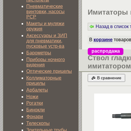
Пневматические
Имитаторы г
винтовки, насосы
PCP
Макеты и муляжи
Назад в список
оружия
Аксессуары и ЗИП
В
корзине
товаро
для пневматики,
пусковые устр-ва
распродажа
Барометры
Ствол глад
Приборы ночного
имитатором
видения
Оптические прицелы
Коллиматорные
В сравнение
прицелы
Арбалеты
Ножи
Рогатки
Бинокли
Фонари
Телескопы
Зрительные трубы