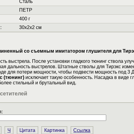
Сталь
ПЕТР
400 г
и
:
30x2x2 см
линенный со съемным имитатором глушителя для Тирэ
ть выстрела. После установки гладкого тюнинг ствола улу
ная дальность выстрелов. Штатные стволы для Тирэкс изме
оде для потери мощности, чтобы подвести мощность под 3 
с (тюнинг)
исключает такую особенность. Насадка в виде 
более стильный и брутальный вид.
сетителей
:
Ч
Цитата
Картинка
Ссылка