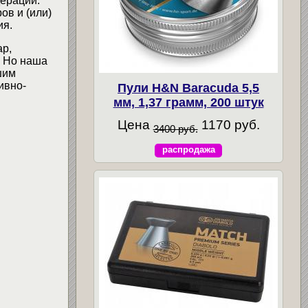
ерации.
ов и (или)
ия.
ар,
. Но наша
шим
ивно-
Пули H&N Baracuda 5,5
мм, 1,37 грамм, 200 штук
Цена
1170 руб.
3400 руб.
распродажа