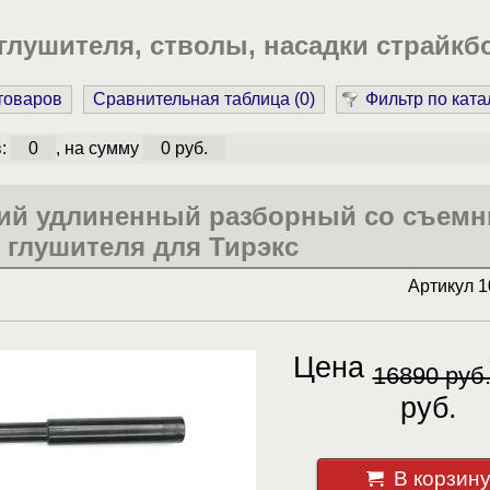
лушителя, стволы, насадки страйкб
 товаров
Сравнительная таблица (
0
)
Фильтр по ката
в:
0
, на сумму
0 руб.
кий удлиненный разборный со съем
 глушителя для Тирэкс
Артикул
1
Цена
16890 руб
руб.
В корзин