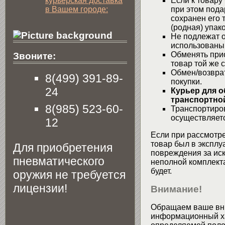
курьерская доставка
Если к товару
в Вашем городе:
при этом пода
сохранен его 
(родная) упако
Не подлежат о
использованы
Обменять при
Звоните:
товар той же 
Обмен/возвра
8(499) 391-89-
покупки.
24
Курьер для о
транспортной
8(985) 523-60-
Транспортиров
осуществляетс
12
Если при рассмотре
товар был в эксплу
Для приобретения
повреждения за ис
пневматического
неполной комплекта
будет.
оружия не требуется
лицензии!
Внимание!
Обращаем ваше вни
информационный хар