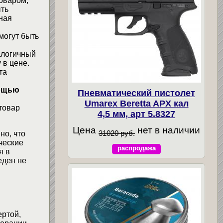
товаром,
ыть
ная
могут быть
алогичный
 в цене.
та
мощью
Пневматический пистолет
Umarex Beretta APX кал
товар
4,5 мм, арт 5.8327
Цена
нет в наличии
31020 руб.
но, что
ческие
распродажа
я в
еден не
ертой,