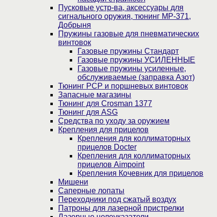
Пусковые устр-ва, аксессуары для
сигнального оружия, тюнинг МР-371,
Добрыня
Пружины газовые для пневматических
винтовок
Газовые пружины Стандарт
Газовые пружины УСИЛЕННЫЕ
Газовые пружины усиленные,
обслуживаемые (заправка Азот)
Тюнинг PCP и поршневых винтовок
Запасные магазины
Тюнинг для Crosman 1377
Тюнинг для ASG
Средства по уходу за оружием
Крепления для прицелов
Крепления для коллиматорных
прицелов Docter
Крепления для коллиматорных
прицелов Aimpoint
Крепления Кочевник для прицелов
Мишени
Саперные лопаты
Переходники под сжатый воздух
Патроны для лазерной пристрелки
Лазерные целеуказатели