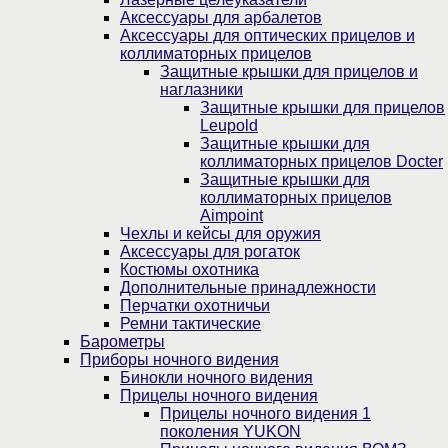
Аксессуары для арбалетов
Аксессуары для оптических прицелов и
коллиматорных прицелов
Защитные крышки для прицелов и
наглазники
Защитные крышки для прицелов
Leupold
Защитные крышки для
коллиматорных прицелов Docter
Защитные крышки для
коллиматорных прицелов
Aimpoint
Чехлы и кейсы для оружия
Аксессуары для рогаток
Костюмы охотника
Дополнительные принадлежности
Перчатки охотничьи
Ремни тактические
Барометры
Приборы ночного видения
Бинокли ночного видения
Прицелы ночного видения
Прицелы ночного видения 1
поколения YUKON