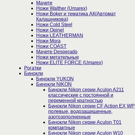
Мачете
Ножи Walther (Umarex)
Ножи Boker и тематика АК(Автомат
Калашникова)
Ножи Cold Steel
Ножи Opinel
Ножи LEATHERMAN
Ножи Mora
Ножи COAST
Мачете Desperado
Ножи метательные
Ножи ELITE FORCE (Umarex)
Рогатки
Бинокли
Бинокли YUKON
Бинокли NIKON
Бинокли Nikon серии Aculon A211
классические с постоянной и
переменной кратностью
Бинокли Nikon серии СF Action EX WP
полевые, водозащищенные,
азотозополненные
Бинокли Nikon серии Aculon T01
компактные
Бинокли Nikon серии Aculon W10