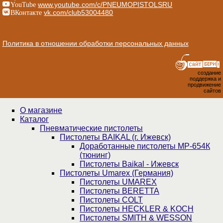
YouTube
www.youtube.com/c/PNEUMOPISTOLSRU
ВКонтакте
vk.com/club53004480
Политика в отношении обработки персональных данных
создание
поддержка и
продвижение
сайтов
О магазине
Каталог
Пнев­ма­ти­чес­кие пистолеты
Пистолеты BAIKAL (г. Ижевск)
Доработанные пистолеты МР-654К
(тюнинг)
Пистолеты Baikal - Ижевск
Пистолеты Umarex (Германия)
Пистолеты UMAREX
Пистолеты BERETTA
Пистолеты COLT
Пистолеты HECKLER & KOCH
Пистолеты SMITH & WESSON