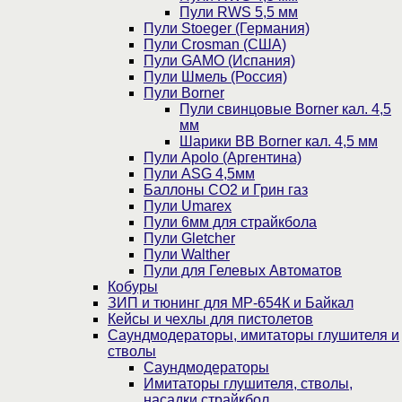
Пули RWS 5,5 мм
Пули Stoeger (Германия)
Пули Crosman (США)
Пули GAMO (Испания)
Пули Шмель (Россия)
Пули Borner
Пули свинцовые Borner кал. 4,5
мм
Шарики BB Borner кал. 4,5 мм
Пули Apolo (Аргентина)
Пули ASG 4,5мм
Баллоны CO2 и Грин газ
Пули Umarex
Пули 6мм для страйкбола
Пули Gletcher
Пули Walther
Пули для Гелевых Автоматов
Кобуры
ЗИП и тюнинг для МР-654К и Байкал
Кейсы и чехлы для пистолетов
Саундмодераторы, имитаторы глушителя и
стволы
Саундмодераторы
Имитаторы глушителя, стволы,
насадки страйкбол