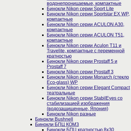
водонепроницаемые, компактные
Бинокли Nikon серии Sport Lite
Бинокли Nikon серии Sportstar EX WP,
компактные
Бинокли Nikon серии ACULON A30,
компактные
Бинокли Nikon серии ACULON Т51,
компактные
Бинокли Nikon серии Aculon T11 и
Travelite, компактные с переменной
кратностью
Бинокли Nikon серии Prostaff 5 и
Prostaff 7
Бинокли Nikon серии Prostaff 3
Бинокли Nikon серии Monarch (стекло
Eco-glass) WP
Бинокли Nikon серии Elegant Compact
театральные
Бинокли Nikon серии StabilEyes со
стабилизацией изображения
(водозащищенные, Япония)
Бинокли Nikon разные
Бинокли Bushnell
Бинокли БПЦ КОМЗ
Бинокли БПЦ кратностью 8х30