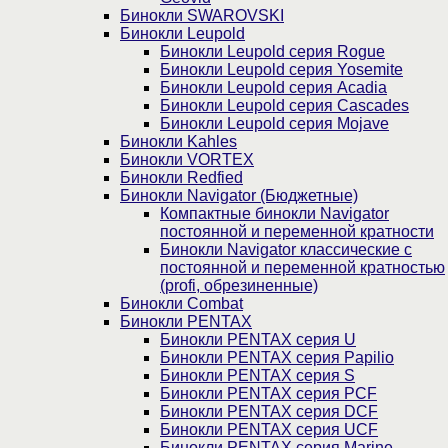
Бинокли SWAROVSKI
Бинокли Leupold
Бинокли Leupold серия Rogue
Бинокли Leupold серия Yosemite
Бинокли Leupold серия Acadia
Бинокли Leupold серия Cascades
Бинокли Leupold серия Mojave
Бинокли Kahles
Бинокли VORTEX
Бинокли Redfied
Бинокли Navigator (Бюджетные)
Компактные бинокли Navigator
постоянной и переменной кратности
Бинокли Navigator классические с
постоянной и переменной кратностью
(profi, обрезиненные)
Бинокли Combat
Бинокли PENTAX
Бинокли PENTAX серия U
Бинокли PENTAX серия Papilio
Бинокли PENTAX серия S
Бинокли PENTAX серия PCF
Бинокли PENTAX серия DCF
Бинокли PENTAX серия UCF
Бинокли PENTAX серия Marine