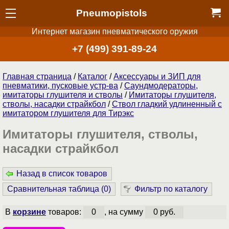
Pneumopistols
Интернет магазин пневматического оружия
+7 (499) 391-89-24
Главная страница
/
Каталог
/
Аксессуары и ЗИП для
пневматики, пусковые устр-ва
/
Саундмодераторы,
имитаторы глушителя и стволы
/
Имитаторы глушителя,
стволы, насадки страйкбол
/
Ствол гладкий удлиненный с
имитатором глушителя для Тирэкс
Имитаторы глушителя, стволы,
насадки страйкбол
Назад в список товаров
Сравнительная таблица (
0
)
Фильтр по каталогу
В
корзине
товаров:
0
, на сумму
0 руб.