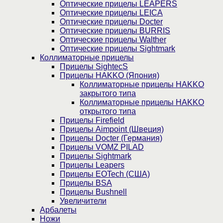
Оптические прицелы LEAPERS
Оптические прицелы LEICA
Оптические прицелы Docter
Оптические прицелы BURRIS
Оптические прицелы Walther
Оптические прицелы Sightmark
Коллиматорные прицелы
Прицелы SightecS
Прицелы HAKKO (Япония)
Коллиматорные прицелы HAKKO
закрытого типа
Коллиматорные прицелы HAKKO
открытого типа
Прицелы Firefield
Прицелы Aimpoint (Швеция)
Прицелы Docter (Германия)
Прицелы VOMZ PILAD
Прицелы Sightmark
Прицелы Leapers
Прицелы EOTech (США)
Прицелы BSA
Прицелы Bushnell
Увеличители
Арбалеты
Ножи