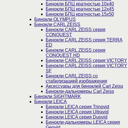
Бинокли БПЦ кратностью 10х40
Бинокли БПЦ кратностью 12х45
Бинокли БПЦ кратностью 15х50
Бинокли OLYMPUS
Бинокли CARL ZEISS
Бинокли CARL ZEISS серия
CONQUEST
Бинокли CARL ZEISS серия TERRA
ED
Бинокли CARL ZEISS серия
CONQUEST HD
Бинокли CARL ZEISS серия VICTORY
Бинокли CARL ZEISS серия VICTORY
SF
Бинокли CARL ZEISS со
стабилизацией изображения
Аксессуары для биноклей Carl Zeiss
Бинокли-дальномеры Carl Zeiss
Бинокли SIGHTMARK
Бинокли LEICA
Бинокли LEICA серия Trinovid
Бинокли LEICA серия Ultravid
Бинокли LEICA серия Duovid
Бинокли-дальномеры LEICA серия
Geovid