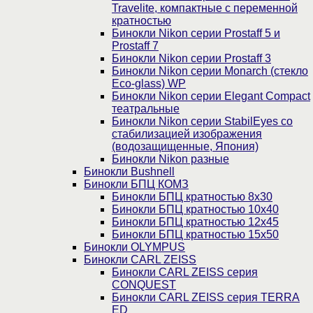
Travelite, компактные с переменной
кратностью
Бинокли Nikon серии Prostaff 5 и
Prostaff 7
Бинокли Nikon серии Prostaff 3
Бинокли Nikon серии Monarch (стекло
Eco-glass) WP
Бинокли Nikon серии Elegant Compact
театральные
Бинокли Nikon серии StabilEyes со
стабилизацией изображения
(водозащищенные, Япония)
Бинокли Nikon разные
Бинокли Bushnell
Бинокли БПЦ КОМЗ
Бинокли БПЦ кратностью 8х30
Бинокли БПЦ кратностью 10х40
Бинокли БПЦ кратностью 12х45
Бинокли БПЦ кратностью 15х50
Бинокли OLYMPUS
Бинокли CARL ZEISS
Бинокли CARL ZEISS серия
CONQUEST
Бинокли CARL ZEISS серия TERRA
ED