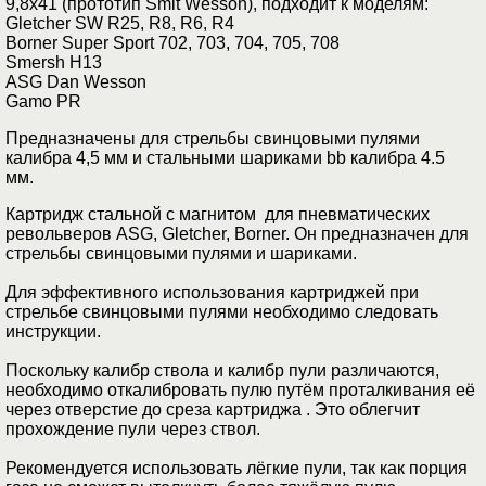
9,8x41 (прототип Smit Wesson), подходит к моделям:
Gletcher SW R25, R8, R6, R4
Borner Super Sport 702, 703, 704, 705, 708
Smersh H13
ASG Dan Wesson
Gamo PR
Предназначены для стрельбы свинцовыми пулями
калибра 4,5 мм и стальными шариками bb калибра 4.5
мм.
Картридж стальной с магнитом для пневматических
револьверов ASG, Gletcher, Borner. Он предназначен для
стрельбы свинцовыми пулями и шариками.
Для эффективного использования картриджей при
стрельбе свинцовыми пулями необходимо следовать
инструкции.
Поскольку калибр ствола и калибр пули различаются,
необходимо откалибровать пулю путём проталкивания её
через отверстие до среза картриджа . Это облегчит
прохождение пули через ствол.
Рекомендуется использовать лёгкие пули, так как порция