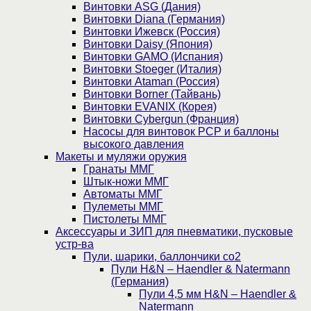
Винтовки ASG (Дания)
Винтовки Diana (Германия)
Винтовки Ижевск (Россия)
Винтовки Daisy (Япония)
Винтовки GAMO (Испания)
Винтовки Stoeger (Италия)
Винтовки Ataman (Россия)
Винтовки Borner (Тайвань)
Винтовки EVANIX (Корея)
Винтовки Cybergun (Франция)
Насосы для винтовок PCP и баллоны
высокого давления
Макеты и муляжи оружия
Гранаты ММГ
Штык-ножи ММГ
Автоматы ММГ
Пулеметы ММГ
Пистолеты ММГ
Аксессуары и ЗИП для пневматики, пусковые
устр-ва
Пули, шарики, баллончики со2
Пули H&N – Haendler & Natermann
(Германия)
Пули 4,5 мм H&N – Haendler &
Natermann