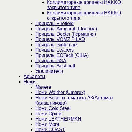
Коллиматорные прицелы HAKKO
закрытого типа
Коллиматорные прицелы HAKKO
открытого типа
Прицелы Firefield
Прицелы Aimpoint (Швеция)
Прицелы Docter (Германия)
Прицелы VOMZ PILAD
Прицелы Sightmark
Прицелы Leapers
Прицелы EOTech (США)
Прицелы BSA
Прицелы Bushnell
Увеличители
Арбалеты
Ножи
Мачете
Ножи Walther (Umarex)
Ножи Boker и тематика АК(Автомат
Калашникова)
Ножи Cold Steel
Ножи Opinel
Ножи LEATHERMAN
Ножи Mora
Ножи COAST