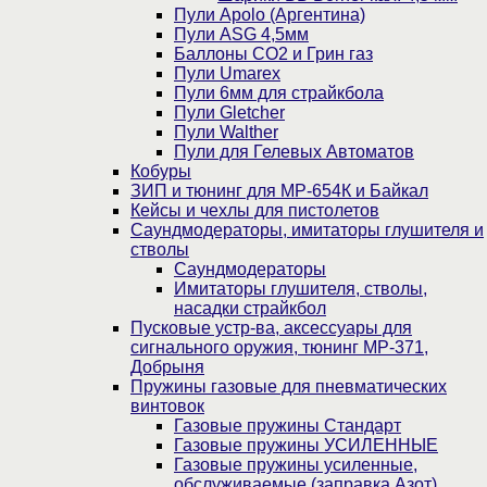
Пули Apolo (Аргентина)
Пули ASG 4,5мм
Баллоны CO2 и Грин газ
Пули Umarex
Пули 6мм для страйкбола
Пули Gletcher
Пули Walther
Пули для Гелевых Автоматов
Кобуры
ЗИП и тюнинг для МР-654К и Байкал
Кейсы и чехлы для пистолетов
Саундмодераторы, имитаторы глушителя и
стволы
Саундмодераторы
Имитаторы глушителя, стволы,
насадки страйкбол
Пусковые устр-ва, аксессуары для
сигнального оружия, тюнинг МР-371,
Добрыня
Пружины газовые для пневматических
винтовок
Газовые пружины Стандарт
Газовые пружины УСИЛЕННЫЕ
Газовые пружины усиленные,
обслуживаемые (заправка Азот)