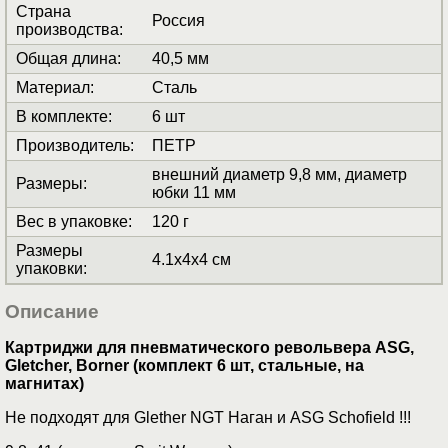
Страна
Россия
производства
:
Общая длина
:
40,5 мм
Материал
:
Сталь
В комплекте
:
6 шт
Производитель
:
ПЕТР
внешний диаметр 9,8 мм, диаметр
Размеры
:
юбки 11 мм
Вес в упаковке
:
120 г
Размеры
4.1x4x4 см
упаковки
:
Описание
Картриджи для пневматического револьвера ASG,
Gletcher, Borner (комплект 6 шт, стальные, на
магнитах)
Не подходят для Glether NGT Наган и ASG Schofield !!!