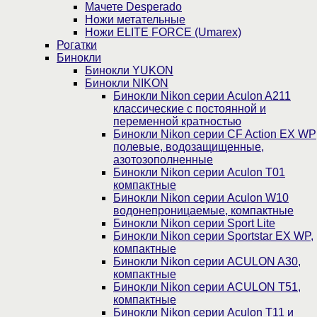
Мачете Desperado
Ножи метательные
Ножи ELITE FORCE (Umarex)
Рогатки
Бинокли
Бинокли YUKON
Бинокли NIKON
Бинокли Nikon серии Aculon A211
классические с постоянной и
переменной кратностью
Бинокли Nikon серии СF Action EX WP
полевые, водозащищенные,
азотозополненные
Бинокли Nikon серии Aculon T01
компактные
Бинокли Nikon серии Aculon W10
водонепроницаемые, компактные
Бинокли Nikon серии Sport Lite
Бинокли Nikon серии Sportstar EX WP,
компактные
Бинокли Nikon серии ACULON A30,
компактные
Бинокли Nikon серии ACULON Т51,
компактные
Бинокли Nikon серии Aculon T11 и