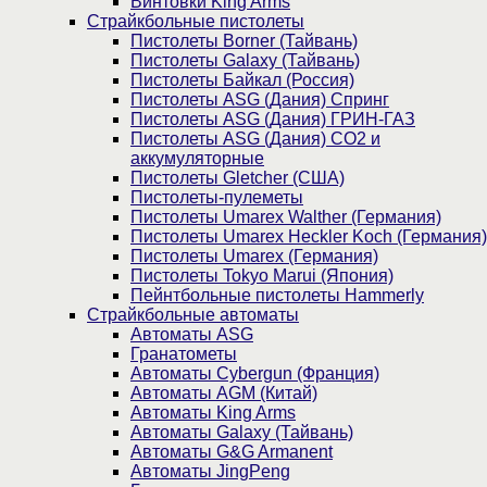
Винтовки King Arms
Страйкбольные пистолеты
Пистолеты Borner (Тайвань)
Пистолеты Galaxy (Тайвань)
Пистолеты Байкал (Россия)
Пистолеты ASG (Дания) Спринг
Пистолеты ASG (Дания) ГРИН-ГАЗ
Пистолеты ASG (Дания) CO2 и
аккумуляторные
Пистолеты Gletcher (США)
Пистолеты-пулеметы
Пистолеты Umarex Walther (Германия)
Пистолеты Umarex Heckler Koch (Германия)
Пистолеты Umarex (Германия)
Пистолеты Tokyo Marui (Япония)
Пейнтбольные пистолеты Hammerly
Страйкбольные автоматы
Автоматы ASG
Гранатометы
Автоматы Cybergun (Франция)
Автоматы AGM (Китай)
Автоматы King Arms
Автоматы Galaxy (Тайвань)
Автоматы G&G Armanent
Автоматы JingPeng