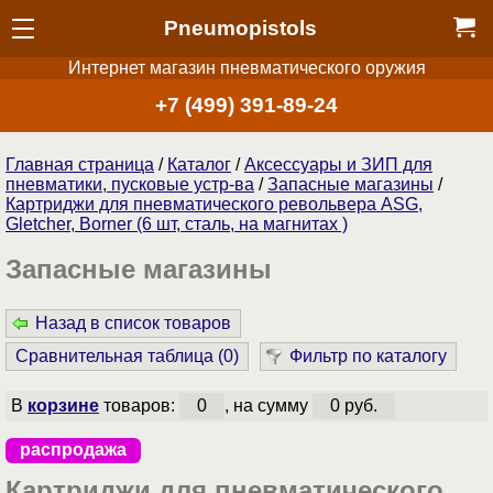
Pneumopistols
Интернет магазин пневматического оружия
+7 (499) 391-89-24
Главная страница
/
Каталог
/
Аксессуары и ЗИП для
пневматики, пусковые устр-ва
/
Запасные магазины
/
Картриджи для пневматического револьвера ASG,
Gletcher, Borner (6 шт, сталь, на магнитах )
Запасные магазины
Назад в список товаров
Сравнительная таблица (
0
)
Фильтр по каталогу
В
корзине
товаров:
0
, на сумму
0 руб.
распродажа
Картриджи для пневматического