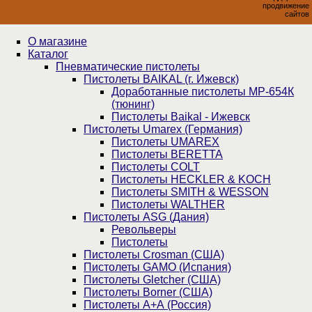
продвижение
сайтов
О магазине
Каталог
Пнев­ма­ти­чес­кие пистолеты
Пистолеты BAIKAL (г. Ижевск)
Доработанные пистолеты МР-654К
(тюнинг)
Пистолеты Baikal - Ижевск
Пистолеты Umarex (Германия)
Пистолеты UMAREX
Пистолеты BERETTA
Пистолеты COLT
Пистолеты HECKLER & KOCH
Пистолеты SMITH & WESSON
Пистолеты WALTHER
Пистолеты ASG (Дания)
Револьверы
Пистолеты
Пистолеты Crosman (США)
Пистолеты GAMO (Испания)
Пистолеты Gletcher (США)
Пистолеты Borner (США)
Пистолеты А+А (Россия)