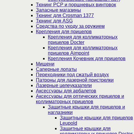
Тюнинг PCP и поршневых винтовок
Запасные магазины
Тюнинг для Crosman 1377
Тюнинг для ASG
Средства по уходу за оружием
Крепления для прицелов
Крепления для коллиматорных
прицелов Docter
Крепления для коллиматорных
прицелов Aimpoint
Крепления Кочевник для прицелов
Мишени
Саперные лопаты
Переходники под сжатый воздух
Патроны для лазерной пристрелки
Лазерные целеуказатели
Аксессуары для арбалетов
Аксессуары для оптических прицелов и
коллиматорных прицелов
Защитные крышки для прицелов и
наглазники
Защитные крышки для прицелов
Leupold
Защитные крышки для
коллиматорных прицелов Docter