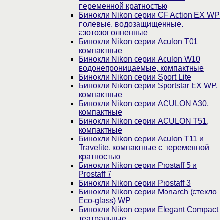
переменной кратностью
Бинокли Nikon серии СF Action EX WP
полевые, водозащищенные,
азотозополненные
Бинокли Nikon серии Aculon T01
компактные
Бинокли Nikon серии Aculon W10
водонепроницаемые, компактные
Бинокли Nikon серии Sport Lite
Бинокли Nikon серии Sportstar EX WP,
компактные
Бинокли Nikon серии ACULON A30,
компактные
Бинокли Nikon серии ACULON Т51,
компактные
Бинокли Nikon серии Aculon T11 и
Travelite, компактные с переменной
кратностью
Бинокли Nikon серии Prostaff 5 и
Prostaff 7
Бинокли Nikon серии Prostaff 3
Бинокли Nikon серии Monarch (стекло
Eco-glass) WP
Бинокли Nikon серии Elegant Compact
театральные