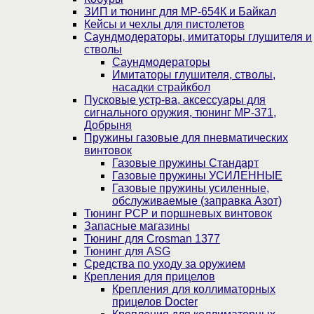
ЗИП и тюнинг для МР-654К и Байкал
Кейсы и чехлы для пистолетов
Саундмодераторы, имитаторы глушителя и
стволы
Саундмодераторы
Имитаторы глушителя, стволы,
насадки страйкбол
Пусковые устр-ва, аксессуары для
сигнального оружия, тюнинг МР-371,
Добрыня
Пружины газовые для пневматических
винтовок
Газовые пружины Стандарт
Газовые пружины УСИЛЕННЫЕ
Газовые пружины усиленные,
обслуживаемые (заправка Азот)
Тюнинг PCP и поршневых винтовок
Запасные магазины
Тюнинг для Crosman 1377
Тюнинг для ASG
Средства по уходу за оружием
Крепления для прицелов
Крепления для коллиматорных
прицелов Docter