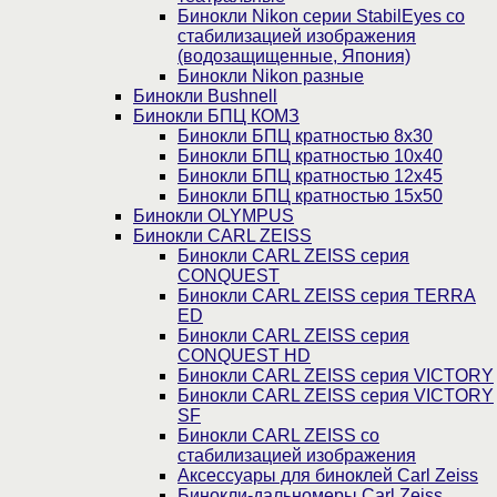
Бинокли Nikon серии StabilEyes со
стабилизацией изображения
(водозащищенные, Япония)
Бинокли Nikon разные
Бинокли Bushnell
Бинокли БПЦ КОМЗ
Бинокли БПЦ кратностью 8х30
Бинокли БПЦ кратностью 10х40
Бинокли БПЦ кратностью 12х45
Бинокли БПЦ кратностью 15х50
Бинокли OLYMPUS
Бинокли CARL ZEISS
Бинокли CARL ZEISS серия
CONQUEST
Бинокли CARL ZEISS серия TERRA
ED
Бинокли CARL ZEISS серия
CONQUEST HD
Бинокли CARL ZEISS серия VICTORY
Бинокли CARL ZEISS серия VICTORY
SF
Бинокли CARL ZEISS со
стабилизацией изображения
Аксессуары для биноклей Carl Zeiss
Бинокли-дальномеры Carl Zeiss