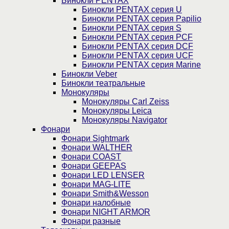
Бинокли PENTAX
Бинокли PENTAX серия U
Бинокли PENTAX серия Papilio
Бинокли PENTAX серия S
Бинокли PENTAX серия PCF
Бинокли PENTAX серия DCF
Бинокли PENTAX серия UCF
Бинокли PENTAX серия Marine
Бинокли Veber
Бинокли театральные
Монокуляры
Монокуляры Carl Zeiss
Монокуляры Leica
Монокуляры Navigator
Фонари
Фонари Sightmark
Фонари WALTHER
Фонари COAST
Фонари GEEPAS
Фонари LED LENSER
Фонари MAG-LITE
Фонари Smith&Wesson
Фонари налобные
Фонари NIGHT ARMOR
Фонари разные