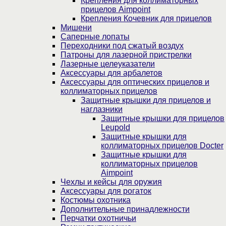
Крепления для коллиматорных
прицелов Aimpoint
Крепления Кочевник для прицелов
Мишени
Саперные лопаты
Переходники под сжатый воздух
Патроны для лазерной пристрелки
Лазерные целеуказатели
Аксессуары для арбалетов
Аксессуары для оптических прицелов и
коллиматорных прицелов
Защитные крышки для прицелов и
наглазники
Защитные крышки для прицелов
Leupold
Защитные крышки для
коллиматорных прицелов Docter
Защитные крышки для
коллиматорных прицелов
Aimpoint
Чехлы и кейсы для оружия
Аксессуары для рогаток
Костюмы охотника
Дополнительные принадлежности
Перчатки охотничьи