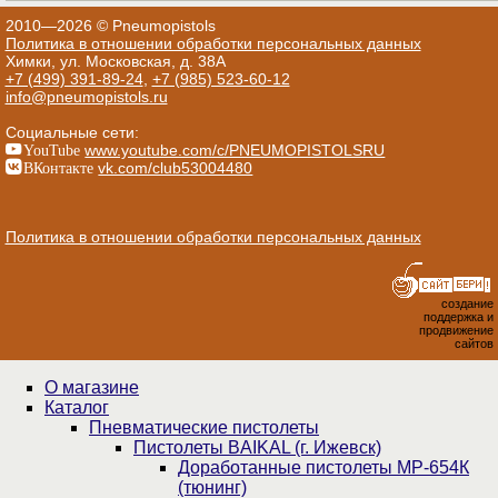
2010—2026 © Pneumopistols
Политика в отношении обработки персональных данных
Химки, ул. Московская, д. 38А
+7 (499) 391-89-24
,
+7 (985) 523-60-12
info@pneumopistols.ru
Социальные сети:
YouTube
www.youtube.com/c/PNEUMOPISTOLSRU
ВКонтакте
vk.com/club53004480
Политика в отношении обработки персональных данных
создание
поддержка и
продвижение
сайтов
О магазине
Каталог
Пнев­ма­ти­чес­кие пистолеты
Пистолеты BAIKAL (г. Ижевск)
Доработанные пистолеты МР-654К
(тюнинг)