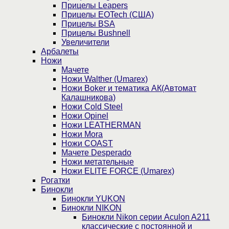
Прицелы Leapers
Прицелы EOTech (США)
Прицелы BSA
Прицелы Bushnell
Увеличители
Арбалеты
Ножи
Мачете
Ножи Walther (Umarex)
Ножи Boker и тематика АК(Автомат
Калашникова)
Ножи Cold Steel
Ножи Opinel
Ножи LEATHERMAN
Ножи Mora
Ножи COAST
Мачете Desperado
Ножи метательные
Ножи ELITE FORCE (Umarex)
Рогатки
Бинокли
Бинокли YUKON
Бинокли NIKON
Бинокли Nikon серии Aculon A211
классические с постоянной и