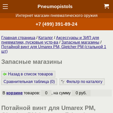
Pneumopistols
Интернет магазин пневматического оружия
+7 (499) 391-89-24
Главная страница
/
Каталог
/
Аксессуары и ЗИП для
пневматики, пусковые устр-ва
/
Запасные магазины
/
Потайной винт для Umarex PM, Gletcher PM (стальной 1
шт)
Запасные магазины
Назад в список товаров
Сравнительная таблица (
0
)
Фильтр по каталогу
В
корзине
товаров:
0
, на сумму
0 руб.
Потайной винт для Umarex PM,