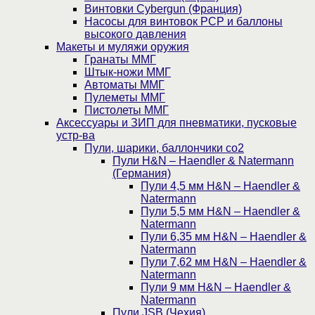
Винтовки Cybergun (Франция)
Насосы для винтовок PCP и баллоны
высокого давления
Макеты и муляжи оружия
Гранаты ММГ
Штык-ножи ММГ
Автоматы ММГ
Пулеметы ММГ
Пистолеты ММГ
Аксессуары и ЗИП для пневматики, пусковые
устр-ва
Пули, шарики, баллончики со2
Пули H&N – Haendler & Natermann
(Германия)
Пули 4,5 мм H&N – Haendler &
Natermann
Пули 5,5 мм H&N – Haendler &
Natermann
Пули 6,35 мм H&N – Haendler &
Natermann
Пули 7,62 мм H&N – Haendler &
Natermann
Пули 9 мм H&N – Haendler &
Natermann
Пули JSB (Чехия)