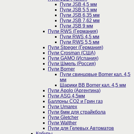
Пули JSB 4,5 мм
Пули JSB 5,5 мм
Пули JSB 6,35 мм
Пули JSB 7,62 мм
Пули JSB 9 мм
Пули RWS (Германия)
Пули RWS 4,5 мм
Пули RWS 5,5 мм
Пули Stoeger (Германия)
Пули Crosman (США)
Пули GAMO (Испания)
Пули Шмель (Россия)
Пули Borner
Пули свинцовые Borner кал. 4,5
мм
Шарики BB Borner кал. 4,5 мм
Пули Apolo (Аргентина)
Пули ASG 4,5мм
Баллоны CO2 и Грин газ
Пули Umarex
Пули 6мм для страйкбола
Пули Gletcher
Пули Walther
Пули для Гелевых Автоматов
Кобуры