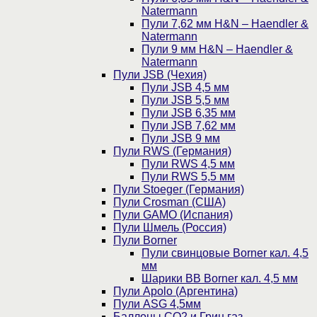
Natermann
Пули 7,62 мм H&N – Haendler &
Natermann
Пули 9 мм H&N – Haendler &
Natermann
Пули JSB (Чехия)
Пули JSB 4,5 мм
Пули JSB 5,5 мм
Пули JSB 6,35 мм
Пули JSB 7,62 мм
Пули JSB 9 мм
Пули RWS (Германия)
Пули RWS 4,5 мм
Пули RWS 5,5 мм
Пули Stoeger (Германия)
Пули Crosman (США)
Пули GAMO (Испания)
Пули Шмель (Россия)
Пули Borner
Пули свинцовые Borner кал. 4,5
мм
Шарики BB Borner кал. 4,5 мм
Пули Apolo (Аргентина)
Пули ASG 4,5мм
Баллоны CO2 и Грин газ