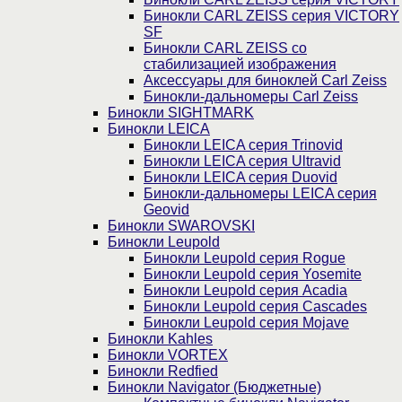
Бинокли CARL ZEISS серия VICTORY
SF
Бинокли CARL ZEISS со
стабилизацией изображения
Аксессуары для биноклей Carl Zeiss
Бинокли-дальномеры Carl Zeiss
Бинокли SIGHTMARK
Бинокли LEICA
Бинокли LEICA серия Trinovid
Бинокли LEICA серия Ultravid
Бинокли LEICA серия Duovid
Бинокли-дальномеры LEICA серия
Geovid
Бинокли SWAROVSKI
Бинокли Leupold
Бинокли Leupold серия Rogue
Бинокли Leupold серия Yosemite
Бинокли Leupold серия Acadia
Бинокли Leupold серия Cascades
Бинокли Leupold серия Mojave
Бинокли Kahles
Бинокли VORTEX
Бинокли Redfied
Бинокли Navigator (Бюджетные)