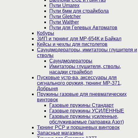
Пули Umarex
Пули 6мм для страйкбола
Пули Gletcher
Пули Walther
Пули для Гелевых Автоматов
Кобуры
ЗИП и тюнинг для МР-654К и Байкал
Кейсы и чехлы для пистолетов
Саундмодераторы, имитаторы глушителя и
стволы
Саундмодераторы
Имитаторы глушителя, стволы,
насадки страйкбол
Пусковые устр-ва, аксессуары для
сигнального оружия, тюнинг МР-371,
Добрыня
Пружины газовые для пневматических
винтовок
Газовые пружины Стандарт
Газовые пружины УСИЛЕННЫЕ
Газовые пружины усиленные,
обслуживаемые (заправка Азот)
Тюнинг PCP и поршневых винтовок
Запасные магазины