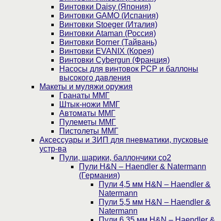
Винтовки Daisy (Япония)
Винтовки GAMO (Испания)
Винтовки Stoeger (Италия)
Винтовки Ataman (Россия)
Винтовки Borner (Тайвань)
Винтовки EVANIX (Корея)
Винтовки Cybergun (Франция)
Насосы для винтовок PCP и баллоны
высокого давления
Макеты и муляжи оружия
Гранаты ММГ
Штык-ножи ММГ
Автоматы ММГ
Пулеметы ММГ
Пистолеты ММГ
Аксессуары и ЗИП для пневматики, пусковые
устр-ва
Пули, шарики, баллончики со2
Пули H&N – Haendler & Natermann
(Германия)
Пули 4,5 мм H&N – Haendler &
Natermann
Пули 5,5 мм H&N – Haendler &
Natermann
Пули 6,35 мм H&N – Haendler &