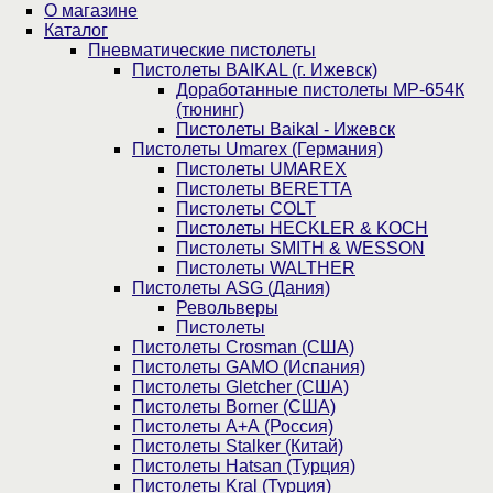
О магазине
Каталог
Пнев­ма­ти­чес­кие пистолеты
Пистолеты BAIKAL (г. Ижевск)
Доработанные пистолеты МР-654К
(тюнинг)
Пистолеты Baikal - Ижевск
Пистолеты Umarex (Германия)
Пистолеты UMAREX
Пистолеты BERETTA
Пистолеты COLT
Пистолеты HECKLER & KOCH
Пистолеты SMITH & WESSON
Пистолеты WALTHER
Пистолеты ASG (Дания)
Револьверы
Пистолеты
Пистолеты Crosman (США)
Пистолеты GAMO (Испания)
Пистолеты Gletcher (США)
Пистолеты Borner (США)
Пистолеты А+А (Россия)
Пистолеты Stalker (Китай)
Пистолеты Hatsan (Турция)
Пистолеты Kral (Турция)