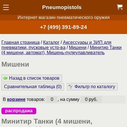
Pneumopistols
Интернет магазин пневматического оружия
+7 (499) 391-89-24
Главная страница
/
Каталог
/
Аксессуары и ЗИП для
пневматики, пусковые устр-ва
/
Мишени
/
Минитир Танки
(4 мишени, автомат), Мишень-пулеулавливатель
Мишени
Назад в список товаров
Сравнительная таблица (
0
)
Фильтр по каталогу
В
корзине
товаров:
0
, на сумму
0 руб.
распродажа
Минитир Танки (4 мишени,