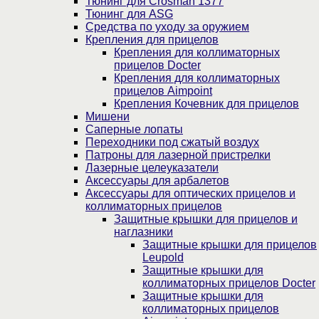
Тюнинг для Crosman 1377
Тюнинг для ASG
Средства по уходу за оружием
Крепления для прицелов
Крепления для коллиматорных
прицелов Docter
Крепления для коллиматорных
прицелов Aimpoint
Крепления Кочевник для прицелов
Мишени
Саперные лопаты
Переходники под сжатый воздух
Патроны для лазерной пристрелки
Лазерные целеуказатели
Аксессуары для арбалетов
Аксессуары для оптических прицелов и
коллиматорных прицелов
Защитные крышки для прицелов и
наглазники
Защитные крышки для прицелов
Leupold
Защитные крышки для
коллиматорных прицелов Docter
Защитные крышки для
коллиматорных прицелов