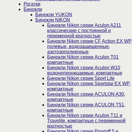
Рогатки
Бинокли
Бинокли YUKON
Бинокли NIKON
Бинокли Nikon серии Aculon A211
классические с постоянной и
переменной кратностью
Бинокли Nikon серии СF Action EX WP
полевые, водозащищенные,
азотозополненные
Бинокли Nikon серии Aculon T01
компактные
Бинокли Nikon серии Aculon W10
водонепроницаемые, компактные
Бинокли Nikon серии Sport Lite
Бинокли Nikon серии Sportstar EX WP,
компактные
Бинокли Nikon серии ACULON A30,
компактные
Бинокли Nikon серии ACULON Т51,
компактные
Бинокли Nikon серии Aculon T11 и
Travelite, компактные с переменной
кратностью
Бинокли Nikon серии Prostaff 5 и