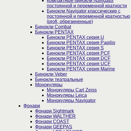
Компактные бинокли Navigator
постоянной и переменной кратности
Бинокли Navigator классические с
постоянной и переменной кратностью
(profi, обрезиненные)
Бинокли Combat
Бинокли PENTAX
Бинокли PENTAX серия U
Бинокли PENTAX серия Papilio
Бинокли PENTAX серия S
Бинокли PENTAX серия PCF
Бинокли PENTAX серия DCF
Бинокли PENTAX серия UCF
Бинокли PENTAX серия Marine
Бинокли Veber
Бинокли театральные
Монокуляры
Монокуляры Carl Zeiss
Монокуляры Leica
Монокуляры Navigator
Фонари
Фонари Sightmark
Фонари WALTHER
Фонари COAST
Фонари GEEPAS