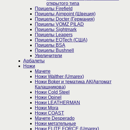
открытого типа
Прицелы Firefield
Прицелы Aimpoint (Швеция)
Прицелы Docter (Германия)
Прицелы VOMZ PILAD
Прицелы Sightmark
Прицелы Leapers
Прицелы EOTech (США)
Прицелы BSA
Прицелы Bushnell
Увеличители
Арбалеты
Ножи
Мачете
Ножи Walther (Umarex)
Ножи Boker и тематика АК(Автомат
Калашникова)
Ножи Cold Steel
Ножи Opinel
Ножи LEATHERMAN
Ножи Mora
Ножи COAST
Мачете Desperado
Ножи метательные
Ножи ELITE FORCE (Umarex)