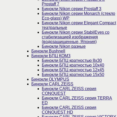
Prostaff 7
Бинокли Nikon серии Prostaff 3
Бинокли Nikon серии Monarch (стекло
Eco-glass) WP
Бинокли Nikon серии Elegant Compact
театральные
Бинокли Nikon серии StabilEyes со
стабилизацией изображения
(водозащищенные, Япония)
Бинокли Nikon разные
Бинокли Bushnell
Бинокли БПЦ КОМЗ
Бинокли БПЦ кратностью 8х30
Бинокли БПЦ кратностью 10х40
Бинокли БПЦ кратностью 12х45
Бинокли БПЦ кратностью 15х50
Бинокли OLYMPUS
Бинокли CARL ZEISS
Бинокли CARL ZEISS серия
CONQUEST
Бинокли CARL ZEISS серия TERRA
ED
Бинокли CARL ZEISS серия
CONQUEST HD
Бинокли CARL ZEISS серия VICTORY