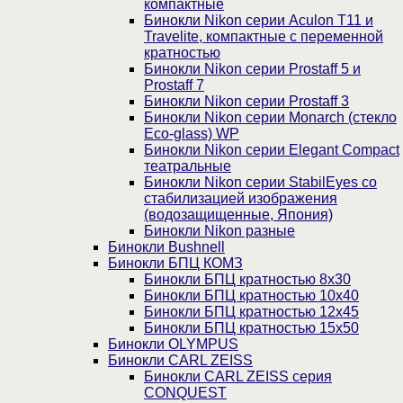
компактные
Бинокли Nikon серии Aculon T11 и
Travelite, компактные с переменной
кратностью
Бинокли Nikon серии Prostaff 5 и
Prostaff 7
Бинокли Nikon серии Prostaff 3
Бинокли Nikon серии Monarch (стекло
Eco-glass) WP
Бинокли Nikon серии Elegant Compact
театральные
Бинокли Nikon серии StabilEyes со
стабилизацией изображения
(водозащищенные, Япония)
Бинокли Nikon разные
Бинокли Bushnell
Бинокли БПЦ КОМЗ
Бинокли БПЦ кратностью 8х30
Бинокли БПЦ кратностью 10х40
Бинокли БПЦ кратностью 12х45
Бинокли БПЦ кратностью 15х50
Бинокли OLYMPUS
Бинокли CARL ZEISS
Бинокли CARL ZEISS серия
CONQUEST