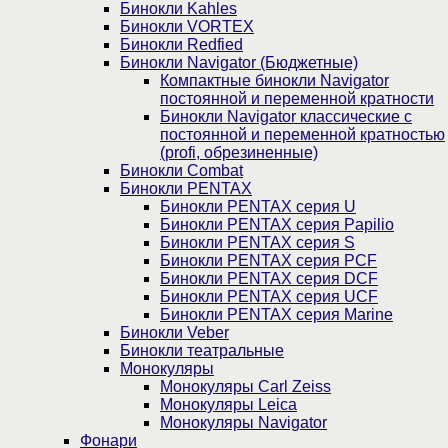
Бинокли Kahles
Бинокли VORTEX
Бинокли Redfied
Бинокли Navigator (Бюджетные)
Компактные бинокли Navigator
постоянной и переменной кратности
Бинокли Navigator классические с
постоянной и переменной кратностью
(profi, обрезиненные)
Бинокли Combat
Бинокли PENTAX
Бинокли PENTAX серия U
Бинокли PENTAX серия Papilio
Бинокли PENTAX серия S
Бинокли PENTAX серия PCF
Бинокли PENTAX серия DCF
Бинокли PENTAX серия UCF
Бинокли PENTAX серия Marine
Бинокли Veber
Бинокли театральные
Монокуляры
Монокуляры Carl Zeiss
Монокуляры Leica
Монокуляры Navigator
Фонари