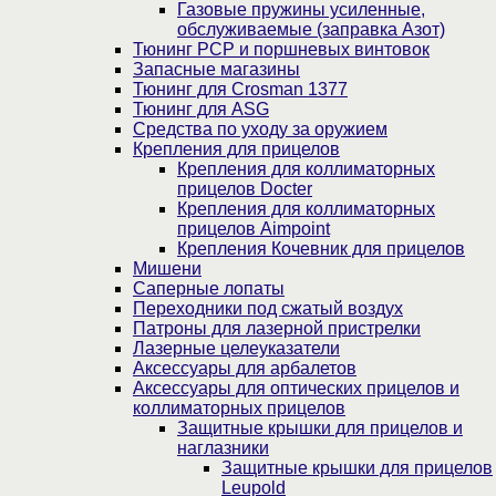
Газовые пружины усиленные,
обслуживаемые (заправка Азот)
Тюнинг PCP и поршневых винтовок
Запасные магазины
Тюнинг для Crosman 1377
Тюнинг для ASG
Средства по уходу за оружием
Крепления для прицелов
Крепления для коллиматорных
прицелов Docter
Крепления для коллиматорных
прицелов Aimpoint
Крепления Кочевник для прицелов
Мишени
Саперные лопаты
Переходники под сжатый воздух
Патроны для лазерной пристрелки
Лазерные целеуказатели
Аксессуары для арбалетов
Аксессуары для оптических прицелов и
коллиматорных прицелов
Защитные крышки для прицелов и
наглазники
Защитные крышки для прицелов
Leupold