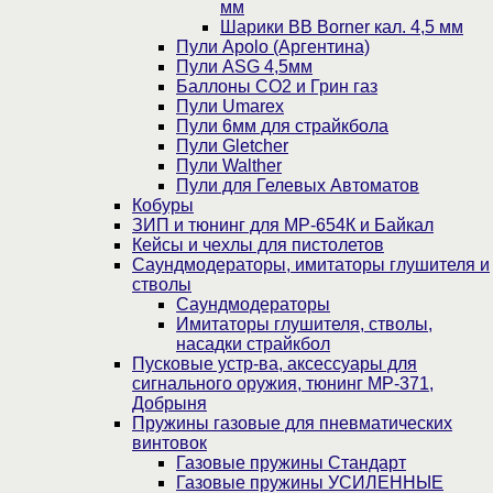
мм
Шарики BB Borner кал. 4,5 мм
Пули Apolo (Аргентина)
Пули ASG 4,5мм
Баллоны CO2 и Грин газ
Пули Umarex
Пули 6мм для страйкбола
Пули Gletcher
Пули Walther
Пули для Гелевых Автоматов
Кобуры
ЗИП и тюнинг для МР-654К и Байкал
Кейсы и чехлы для пистолетов
Саундмодераторы, имитаторы глушителя и
стволы
Саундмодераторы
Имитаторы глушителя, стволы,
насадки страйкбол
Пусковые устр-ва, аксессуары для
сигнального оружия, тюнинг МР-371,
Добрыня
Пружины газовые для пневматических
винтовок
Газовые пружины Стандарт
Газовые пружины УСИЛЕННЫЕ