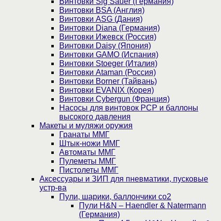
Винтовки Sig Sauer (Германия)
Винтовки BSA (Англия)
Винтовки ASG (Дания)
Винтовки Diana (Германия)
Винтовки Ижевск (Россия)
Винтовки Daisy (Япония)
Винтовки GAMO (Испания)
Винтовки Stoeger (Италия)
Винтовки Ataman (Россия)
Винтовки Borner (Тайвань)
Винтовки EVANIX (Корея)
Винтовки Cybergun (Франция)
Насосы для винтовок PCP и баллоны
высокого давления
Макеты и муляжи оружия
Гранаты ММГ
Штык-ножи ММГ
Автоматы ММГ
Пулеметы ММГ
Пистолеты ММГ
Аксессуары и ЗИП для пневматики, пусковые
устр-ва
Пули, шарики, баллончики со2
Пули H&N – Haendler & Natermann
(Германия)