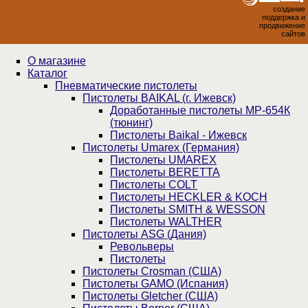
создание
поддержка и
продвижение
сайтов
О магазине
Каталог
Пнев­ма­ти­чес­кие пистолеты
Пистолеты BAIKAL (г. Ижевск)
Доработанные пистолеты МР-654К
(тюнинг)
Пистолеты Baikal - Ижевск
Пистолеты Umarex (Германия)
Пистолеты UMAREX
Пистолеты BERETTA
Пистолеты COLT
Пистолеты HECKLER & KOCH
Пистолеты SMITH & WESSON
Пистолеты WALTHER
Пистолеты ASG (Дания)
Револьверы
Пистолеты
Пистолеты Crosman (США)
Пистолеты GAMO (Испания)
Пистолеты Gletcher (США)