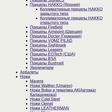
Прицелы SightecS
Прицелы HAKKO (Япония)
Коллиматорные прицелы HAKKO
закрытого типа
Коллиматорные прицелы HAKKO
открытого типа
Прицелы Firefield
Прицелы Aimpoint (Швеция)
Прицелы Docter (Германия)
Прицелы VOMZ PILAD
Прицелы Sightmark
Прицелы Leapers
Прицелы EOTech (США)
Прицелы BSA
Прицелы Bushnell
Увеличители
Арбалеты
Ножи
Мачете
Ножи Walther (Umarex)
Ножи Boker и тематика АК(Автомат
Калашникова)
Ножи Cold Steel
Ножи Opinel
Ножи LEATHERMAN