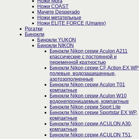
Ножи Mora
Ножи COAST
Мачете Desperado
Ножи метательные
Ножи ELITE FORCE (Umarex)
Рогатки
Бинокли
Бинокли YUKON
Бинокли NIKON
Бинокли Nikon серии Aculon A211
классические с постоянной и
переменной кратностью
Бинокли Nikon серии СF Action EX WP
полевые, водозащищенные,
азотозополненные
Бинокли Nikon серии Aculon T01
компактные
Бинокли Nikon серии Aculon W10
водонепроницаемые, компактные
Бинокли Nikon серии Sport Lite
Бинокли Nikon серии Sportstar EX WP,
компактные
Бинокли Nikon серии ACULON A30,
компактные
Бинокли Nikon серии ACULON Т51,