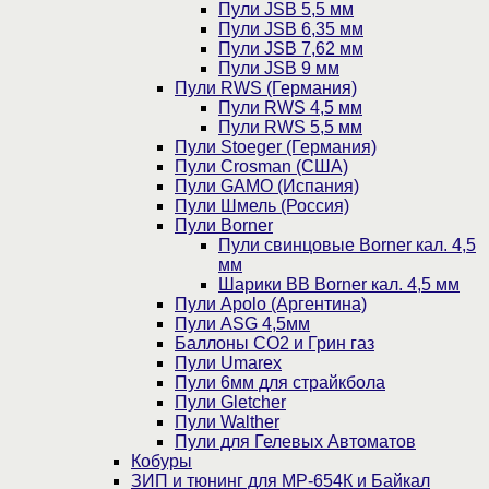
Пули JSB 5,5 мм
Пули JSB 6,35 мм
Пули JSB 7,62 мм
Пули JSB 9 мм
Пули RWS (Германия)
Пули RWS 4,5 мм
Пули RWS 5,5 мм
Пули Stoeger (Германия)
Пули Crosman (США)
Пули GAMO (Испания)
Пули Шмель (Россия)
Пули Borner
Пули свинцовые Borner кал. 4,5
мм
Шарики BB Borner кал. 4,5 мм
Пули Apolo (Аргентина)
Пули ASG 4,5мм
Баллоны CO2 и Грин газ
Пули Umarex
Пули 6мм для страйкбола
Пули Gletcher
Пули Walther
Пули для Гелевых Автоматов
Кобуры
ЗИП и тюнинг для МР-654К и Байкал