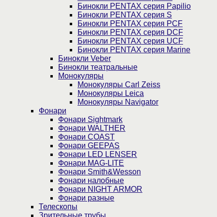
Бинокли PENTAX серия Papilio
Бинокли PENTAX серия S
Бинокли PENTAX серия PCF
Бинокли PENTAX серия DCF
Бинокли PENTAX серия UCF
Бинокли PENTAX серия Marine
Бинокли Veber
Бинокли театральные
Монокуляры
Монокуляры Carl Zeiss
Монокуляры Leica
Монокуляры Navigator
Фонари
Фонари Sightmark
Фонари WALTHER
Фонари COAST
Фонари GEEPAS
Фонари LED LENSER
Фонари MAG-LITE
Фонари Smith&Wesson
Фонари налобные
Фонари NIGHT ARMOR
Фонари разные
Телескопы
Зрительные трубы