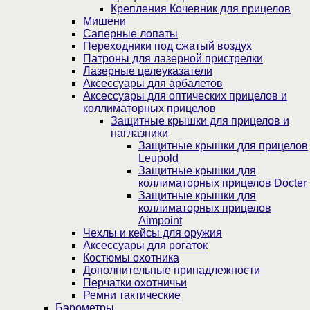
Крепления Кочевник для прицелов
Мишени
Саперные лопаты
Переходники под сжатый воздух
Патроны для лазерной пристрелки
Лазерные целеуказатели
Аксессуары для арбалетов
Аксессуары для оптических прицелов и
коллиматорных прицелов
Защитные крышки для прицелов и
наглазники
Защитные крышки для прицелов
Leupold
Защитные крышки для
коллиматорных прицелов Docter
Защитные крышки для
коллиматорных прицелов
Aimpoint
Чехлы и кейсы для оружия
Аксессуары для рогаток
Костюмы охотника
Дополнительные принадлежности
Перчатки охотничьи
Ремни тактические
Барометры