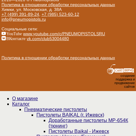
Политика в отношении обработки персональных данных
Химки, ул. Московская, д. 38А
+7 (499) 391-89-24
,
+7 (985) 523-60-12
info@pneumopistols.ru
Социальные сети:
YouTube
www.youtube.com/c/PNEUMOPISTOLSRU
ВКонтакте
vk.com/club53004480
Политика в отношении обработки персональных данных
создание
поддержка и
продвижение
сайтов
О магазине
Каталог
Пнев­ма­ти­чес­кие пистолеты
Пистолеты BAIKAL (г. Ижевск)
Доработанные пистолеты МР-654К
(тюнинг)
Пистолеты Baikal - Ижевск