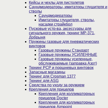
Кейсы и чехлы для пистолетов
Саундмодераторы, имитаторы глушителя и
стволы
Саундмодераторы
Имитаторы глушителя, стволы,
насадки страйкбол
Пусковые устр-ва, аксессуары для
сигнального оружия, тюнинг МР-371,
Добрыня
Пружины газовые для пневматических
винтовок
Газовые пружины Стандарт
Газовые пружины УСИЛЕННЫЕ
Газовые пружины усиленные,
обслуживаемые (заправка Азот)
Тюнинг PCP и поршневых винтовок
Запасные магазины
Тюнинг для Crosman 1377
Тюнинг для ASG
Средства по уходу за оружием
Крепления для прицелов
Крепления для коллиматорных
прицелов Docter
Крепления для коллиматорных
прицелов Aimpoint