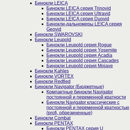
Бинокли LEICA
Бинокли LEICA серия Trinovid
Бинокли LEICA серия Ultravid
Бинокли LEICA серия Duovid
Бинокли-дальномеры LEICA серия
Geovid
Бинокли SWAROVSKI
Бинокли Leupold
Бинокли Leupold серия Rogue
Бинокли Leupold серия Yosemite
Бинокли Leupold серия Acadia
Бинокли Leupold серия Cascades
Бинокли Leupold серия Mojave
Бинокли Kahles
Бинокли VORTEX
Бинокли Redfied
Бинокли Navigator (Бюджетные)
Компактные бинокли Navigator
постоянной и переменной кратности
Бинокли Navigator классические с
постоянной и переменной кратностью
(profi, обрезиненные)
Бинокли Combat
Бинокли PENTAX
Бинокли PENTAX серия U