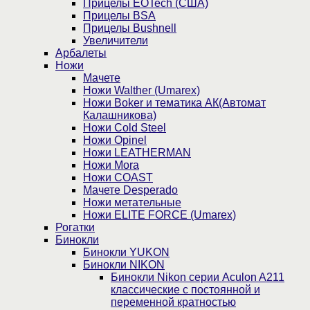
Прицелы EOTech (США)
Прицелы BSA
Прицелы Bushnell
Увеличители
Арбалеты
Ножи
Мачете
Ножи Walther (Umarex)
Ножи Boker и тематика АК(Автомат
Калашникова)
Ножи Cold Steel
Ножи Opinel
Ножи LEATHERMAN
Ножи Mora
Ножи COAST
Мачете Desperado
Ножи метательные
Ножи ELITE FORCE (Umarex)
Рогатки
Бинокли
Бинокли YUKON
Бинокли NIKON
Бинокли Nikon серии Aculon A211
классические с постоянной и
переменной кратностью