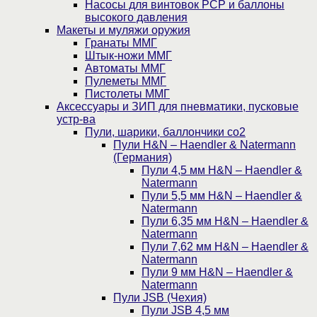
Насосы для винтовок PCP и баллоны
высокого давления
Макеты и муляжи оружия
Гранаты ММГ
Штык-ножи ММГ
Автоматы ММГ
Пулеметы ММГ
Пистолеты ММГ
Аксессуары и ЗИП для пневматики, пусковые
устр-ва
Пули, шарики, баллончики со2
Пули H&N – Haendler & Natermann
(Германия)
Пули 4,5 мм H&N – Haendler &
Natermann
Пули 5,5 мм H&N – Haendler &
Natermann
Пули 6,35 мм H&N – Haendler &
Natermann
Пули 7,62 мм H&N – Haendler &
Natermann
Пули 9 мм H&N – Haendler &
Natermann
Пули JSB (Чехия)
Пули JSB 4,5 мм