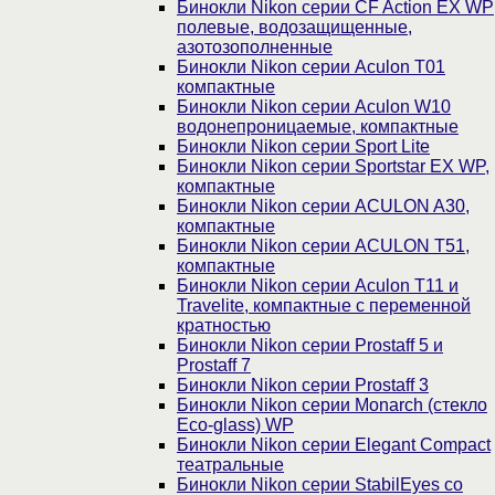
Бинокли Nikon серии СF Action EX WP
полевые, водозащищенные,
азотозополненные
Бинокли Nikon серии Aculon T01
компактные
Бинокли Nikon серии Aculon W10
водонепроницаемые, компактные
Бинокли Nikon серии Sport Lite
Бинокли Nikon серии Sportstar EX WP,
компактные
Бинокли Nikon серии ACULON A30,
компактные
Бинокли Nikon серии ACULON Т51,
компактные
Бинокли Nikon серии Aculon T11 и
Travelite, компактные с переменной
кратностью
Бинокли Nikon серии Prostaff 5 и
Prostaff 7
Бинокли Nikon серии Prostaff 3
Бинокли Nikon серии Monarch (стекло
Eco-glass) WP
Бинокли Nikon серии Elegant Compact
театральные
Бинокли Nikon серии StabilEyes со